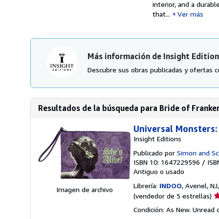
interior, and a durab
that...
Ver más
Más información de Insight Editio
Descubre sus obras publicadas y ofertas c
Resultados de la búsqueda para Bride of Franke
Universal Monsters:
Insight Editions
Publicado por
Simon and Sc
ISBN 10: 1647229596
/
ISB
Antiguo o usado
Librería:
INDOO
, Avenel, N
Imagen de archivo
Ca
(vendedor de 5 estrellas)
d
Condición: As New. Unread c
v