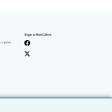
Siga a IberLibro
 y guías