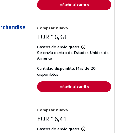
Añadir al carrito
erchandise
Comprar nuevo
EUR 16,38
Gastos de envío gratis
Más
Se envía dentro de Estados Unidos de
información
sobre
America
las
tarifas
Cantidad disponible: Más de 20
de
disponibles
envío
Añadir al carrito
Comprar nuevo
EUR 16,41
Gastos de envío gratis
Más