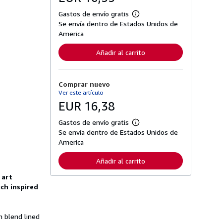
Gastos de envío gratis
M
Se envía dentro de Estados Unidos de
á
s
America
i
n
Añadir al carrito
f
o
r
m
Comprar nuevo
a
c
Ver este artículo
i
EUR 16,38
ó
n
s
Gastos de envío gratis
M
o
Se envía dentro de Estados Unidos de
á
b
s
America
r
i
e
n
l
Añadir al carrito
f
a
o
s
 art
r
t
m
ch inspired
a
a
r
c
i
i
f
ó
n blend lined
a