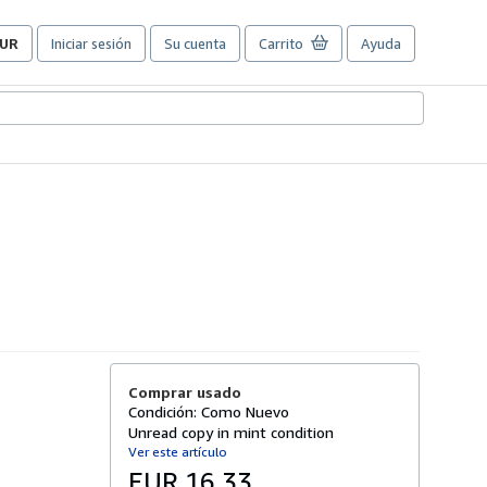
UR
Iniciar sesión
Su cuenta
Carrito
Ayuda
referencias
e
ompra
el
itio.
Comprar usado
Condición: Como Nuevo
Unread copy in mint condition
Ver este artículo
EUR 16,33