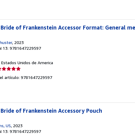
e
strellas
 Bride of Frankenstein Accessor Format: General m
huster
, 2023
N 13: 9781647229597
J, Estados Unidos de America
lificación
el
del artículo: 9781647229597
endedor:
e
strellas
 Bride of Frankenstein Accessory Pouch
ns, US
, 2023
N 13: 9781647229597