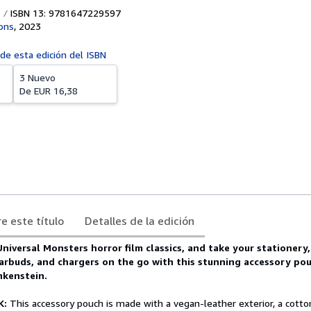
ISBN 13: 9781647229597
ions
,
2023
 de esta edición del ISBN
3 Nuevo
De
EUR 16,38
e este título
Detalles de la edición
niversal Monsters horror film classics, and take your stationery,
arbuds, and chargers on the go with this stunning accessory pou
nkenstein.
K:
This accessory pouch is made with a vegan-leather exterior, a cotto