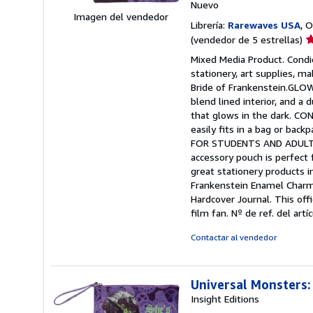
Nuevo
Imagen del vendedor
Librería:
Rarewaves USA
, 
Ca
(vendedor de 5 estrellas)
d
Mixed Media Product. Condic
v
stationery, art supplies, m
5
Bride of Frankenstein.GLOW
d
blend lined interior, and a 
5
that glows in the dark. CO
e
easily fits in a bag or bac
FOR STUDENTS AND ADULTS: 
accessory pouch is perfec
great stationery products i
Frankenstein Enamel Charm
Hardcover Journal. This off
film fan.
Nº de ref. del ar
Contactar al vendedor
Universal Monsters:
Insight Editions