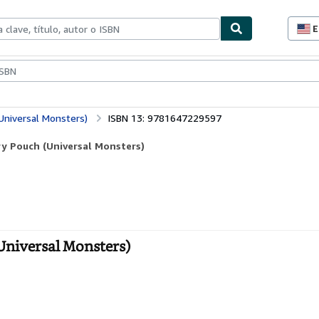
E
P
d
c
ionismo
Vendedores
Comenzar a vender
d
s
Universal Monsters)
ISBN 13: 9781647229597
ry Pouch (Universal Monsters)
Universal Monsters)