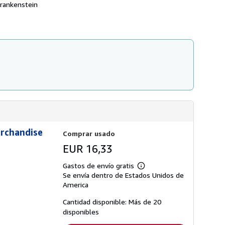
n
s
 Frankenstein
s
d
o
e
b
e
r
n
e
v
l
í
a
o
s
t
a
r
i
f
a
s
d
e
erchandise
Comprar usado
e
n
EUR 16,33
v
í
Gastos de envío gratis
o
Más
Se envía dentro de Estados Unidos de
información
sobre
America
las
tarifas
Cantidad disponible: Más de 20
de
disponibles
envío