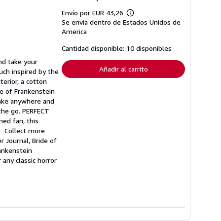
Envío por EUR 43,26
Más
Se envía dentro de Estados Unidos de
información
sobre
America
las
tarifas
Cantidad disponible: 10 disponibles
de
envío
nd take your
Añadir al carrito
uch inspired by the
erior, a cotton
de of Frankenstein
take anywhere and
 the go. PERFECT
ed fan, this
: Collect more
r Journal, Bride of
ankenstein
any classic horror