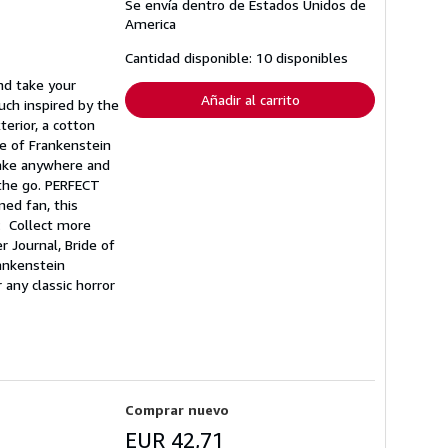
Se envía dentro de Estados Unidos de
información
sobre
America
las
tarifas
Cantidad disponible: 10 disponibles
de
envío
nd take your
Añadir al carrito
uch inspired by the
erior, a cotton
de of Frankenstein
take anywhere and
 the go. PERFECT
ed fan, this
: Collect more
r Journal, Bride of
ankenstein
any classic horror
Comprar nuevo
EUR 42,71