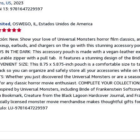
ns, US
, 2023
N 13: 9781647229597
nited
, OSWEGO, IL, Estados Unidos de America
lificación
el
ión: New. Show your love of Universal Monsters horror film classics, a
endedor:
akeup, earbuds, and chargers on the go with this stunning accessory po
S IN THE DARK: This accessory pouch is made with a vegan-leather ext
e
durable zipper with a pull tab. It features a stunning design of the Bri
NVENIENT SIZE: This 8.75 x 5.875-inch pouch is a comfortable size to 
strellas
kpack so you can organize and safely store all your accessories while on
Whether you just discovered the Universal Monsters or are a season
t for any classic horror movie enthusiast. COMPLETE YOUR COLLECTION
nspired by Universal Monsters, including Bride of Frankenstein Softcove
 Bookmark, Creature from the Black Lagoon Hardcover Journal, and Fr
icially licensed monster movie merchandise makes thoughtful gifts for 
tículo: LU-9781647229597