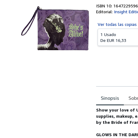
ISBN 10: 1647229596
Editorial:
Insight Edit
Ver todas las
copias
1 Usado
De
EUR 16,33
Sinopsis
Sobr
Sinopsis
Show your love of U
supplies, makeup, e
by the Bride of Fra
GLOWS IN THE DAR