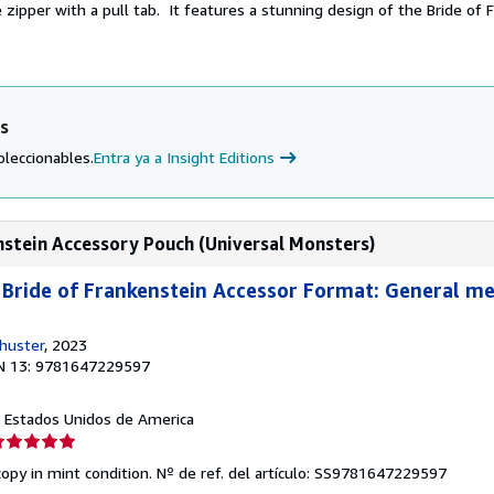
le zipper with a pull tab. It features a stunning design of the Bride of
ns
oleccionables.
Entra ya a Insight Editions
nstein Accessory Pouch (Universal Monsters)
 Bride of Frankenstein Accessor Format: General m
huster
, 2023
N 13: 9781647229597
J, Estados Unidos de America
lificación
el
opy in mint condition.
Nº de ref. del artículo: SS9781647229597
endedor: