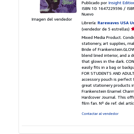
Publicado por
Insight Editio
ISBN 10: 1647229596
/
ISB
Nuevo
Imagen del vendedor
Librería:
Rarewaves USA U
Ca
(vendedor de 5 estrellas)
d
Mixed Media Product. Condic
v
stationery, art supplies, m
5
Bride of Frankenstein.GLOW
d
blend lined interior, and a 
5
that glows in the dark. CO
e
easily fits in a bag or bac
FOR STUDENTS AND ADULTS: 
accessory pouch is perfec
great stationery products i
Frankenstein Enamel Charm
Hardcover Journal. This off
film fan.
Nº de ref. del ar
Contactar al vendedor