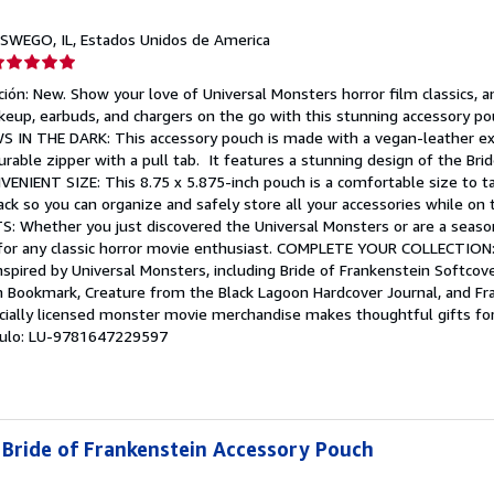
OSWEGO, IL, Estados Unidos de America
lificación
el
ión: New. Show your love of Universal Monsters horror film classics, a
endedor:
akeup, earbuds, and chargers on the go with this stunning accessory po
S IN THE DARK: This accessory pouch is made with a vegan-leather ext
e
durable zipper with a pull tab. It features a stunning design of the Bri
NVENIENT SIZE: This 8.75 x 5.875-inch pouch is a comfortable size to 
strellas
kpack so you can organize and safely store all your accessories while on
Whether you just discovered the Universal Monsters or are a season
t for any classic horror movie enthusiast. COMPLETE YOUR COLLECTION
nspired by Universal Monsters, including Bride of Frankenstein Softcove
 Bookmark, Creature from the Black Lagoon Hardcover Journal, and Fr
icially licensed monster movie merchandise makes thoughtful gifts for 
tículo: LU-9781647229597
 Bride of Frankenstein Accessory Pouch