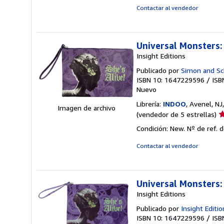
5
Contactar al vendedor
d
5
e
Universal Monsters:
Insight Editions
Publicado por
Simon and Sc
ISBN 10: 1647229596
/
ISB
Nuevo
Librería:
INDOO
, Avenel, N
Imagen de archivo
Ca
(vendedor de 5 estrellas)
d
Condición: New.
Nº de ref. 
v
5
Contactar al vendedor
d
5
e
Universal Monsters:
Insight Editions
Publicado por
Insight Editio
ISBN 10: 1647229596
/
ISB