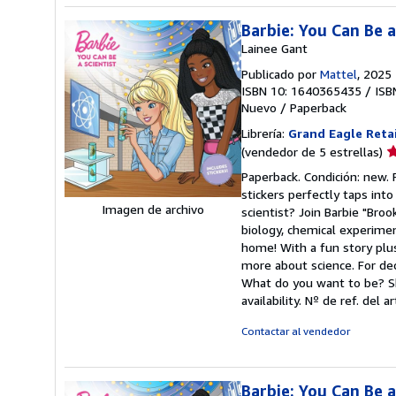
e
Barbie: You Can Be a
Lainee Gant
Publicado por
Mattel
, 2025
ISBN 10: 1640365435
/
ISB
Nuevo
/
Paperback
Librería:
Grand Eagle Retai
Ca
(vendedor de 5 estrellas)
d
Paperback. Condición: new.
v
stickers perfectly taps into 
5
Imagen de archivo
scientist? Join Barbie "Bro
d
biology, chemical experime
5
home! With a fun story plus
e
more about science. For dec
What do you want to be? Sh
availability.
Nº de ref. del 
Contactar al vendedor
Barbie: You Can Be a