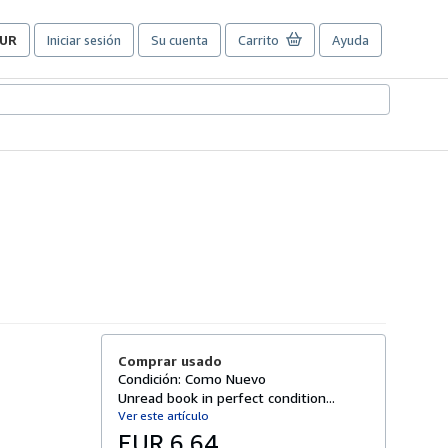
UR
Iniciar sesión
Su cuenta
Carrito
Ayuda
referencias
e
ompra
el
itio.
Comprar usado
Condición: Como Nuevo
Unread book in perfect condition...
Ver este artículo
EUR 6,64