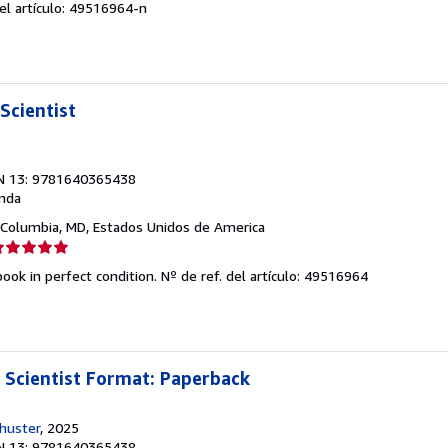
del artículo: 49516964-n
endedor:
e
strellas
Scientist
N 13: 9781640365438
nda
 Columbia, MD, Estados Unidos de America
lificación
el
ook in perfect condition.
Nº de ref. del artículo: 49516964
endedor:
e
strellas
a Scientist Format: Paperback
huster
, 2025
N 13: 9781640365438