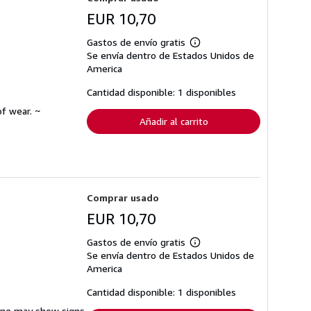
EUR 10,70
Gastos de envío gratis
Más
Se envía dentro de Estados Unidos de
información
sobre
America
las
tarifas
Cantidad disponible: 1 disponibles
de
envío
f wear. ~
Añadir al carrito
Comprar usado
EUR 10,70
Gastos de envío gratis
Más
Se envía dentro de Estados Unidos de
información
sobre
America
las
tarifas
Cantidad disponible: 1 disponibles
de
envío
pine may show signs