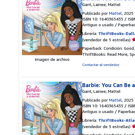
Gant, Lainee; Mattel
Publicado por
Mattel
, 2025
ISBN 10: 1640365435
/
ISB
Antiguo o usado
/
Paperba
Librería:
ThriftBooks-Dall
Ca
(vendedor de 5 estrellas)
d
Paperback. Condición: Good
v
ThriftBooks: Read More, S
5
Imagen de archivo
d
Contactar al vendedor
5
e
Barbie: You Can Be a
Gant, Lainee; Mattel
Publicado por
Mattel
, 2025
ISBN 10: 1640365435
/
ISB
Antiguo o usado
/
Paperba
Librería:
ThriftBooks-Atla
Ca
(vendedor de 5 estrellas)
d
Paperback. Condición: Good.