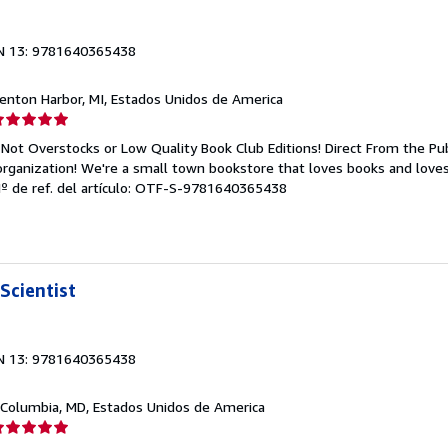
N 13: 9781640365438
Benton Harbor, MI, Estados Unidos de America
lificación
el
Not Overstocks or Low Quality Book Club Editions! Direct From the Pub
endedor:
organization! We're a small town bookstore that loves books and loves
º de ref. del artículo: OTF-S-9781640365438
e
strellas
Scientist
N 13: 9781640365438
 Columbia, MD, Estados Unidos de America
lificación
el