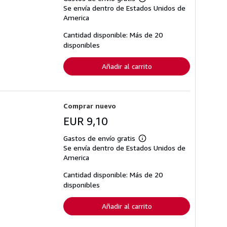
Más
Se envía dentro de Estados Unidos de
información
sobre
America
las
tarifas
Cantidad disponible: Más de 20
de
disponibles
envío
Añadir al carrito
Comprar nuevo
EUR 9,10
Gastos de envío gratis
Más
Se envía dentro de Estados Unidos de
información
sobre
America
las
tarifas
Cantidad disponible: Más de 20
de
disponibles
envío
Añadir al carrito