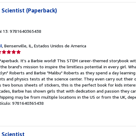
strellas
 Scientist (Paperback)
N 13: 9781640365438
l
, Bensenville, IL, Estados Unidos de America
lificación
el
 Paperback. It's a Barbie world! This STEM career-themed storybook wi
endedor:
the brand's mission to inspire the limitless potential in every girl. What
oklyn" Roberts and Barbie "Malibu" Roberts as they spend a day learning
e
nts and physics tests at the science center. They even carry out their
 two bonus sheets of stickers, this is the perfect book for kids intere
strellas
ades, Barbie has shown girls that with dedication and passion they can
ipping may be from multiple locations in the US or from the UK, dep
artículo: 9781640365438
 Scientist