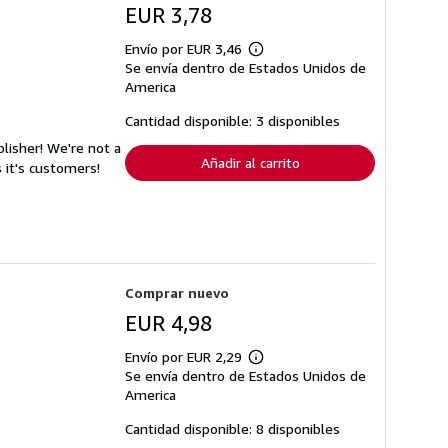
EUR 3,78
Envío por EUR 3,46
Más
Se envía dentro de Estados Unidos de
información
sobre
America
las
tarifas
Cantidad disponible: 3 disponibles
de
envío
lisher! We're not a
Añadir al carrito
 it's customers!
Comprar nuevo
EUR 4,98
Envío por EUR 2,29
Más
Se envía dentro de Estados Unidos de
información
sobre
America
las
tarifas
Cantidad disponible: 8 disponibles
de