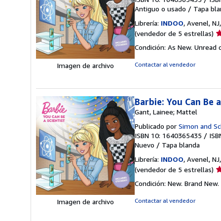
Antiguo o usado
/
Tapa bla
Librería:
INDOO
, Avenel, N
Ca
(vendedor de 5 estrellas)
d
Condición: As New. Unread c
v
5
Contactar al vendedor
Imagen de archivo
d
5
e
Barbie: You Can Be 
Gant, Lainee; Mattel
Publicado por
Simon and Sc
ISBN 10: 1640365435
/
ISB
Nuevo
/
Tapa blanda
Librería:
INDOO
, Avenel, N
Ca
(vendedor de 5 estrellas)
d
Condición: New. Brand New.
v
5
Contactar al vendedor
Imagen de archivo
d
5