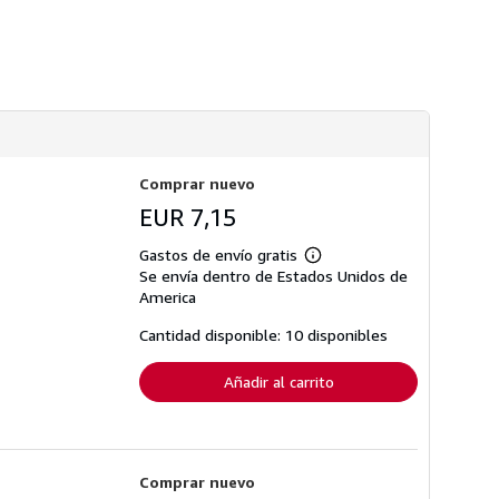
n
s
s
d
o
e
b
e
r
n
e
v
l
í
a
o
s
t
a
Comprar nuevo
r
i
EUR 7,15
f
a
s
Gastos de envío gratis
Más
d
Se envía dentro de Estados Unidos de
información
e
sobre
America
e
las
n
tarifas
Cantidad disponible: 10 disponibles
v
de
í
envío
o
Añadir al carrito
Comprar nuevo