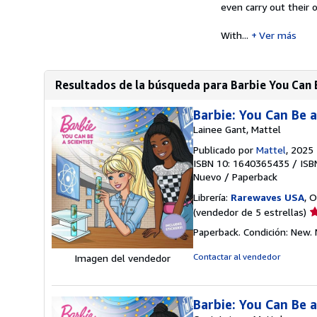
even carry out their
With...
Ver más
Resultados de la búsqueda para Barbie You Can B
Barbie: You Can Be a
Lainee Gant, Mattel
Publicado por
Mattel
, 2025
ISBN 10: 1640365435
/
ISB
Nuevo
/
Paperback
Librería:
Rarewaves USA
, 
Ca
(vendedor de 5 estrellas)
d
Paperback. Condición: New.
v
5
Contactar al vendedor
Imagen del vendedor
d
5
e
Barbie: You Can Be a