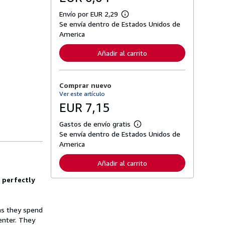
Envío por EUR 2,29
M
Se envía dentro de Estados Unidos de
á
s
America
i
n
Añadir al carrito
f
o
r
m
Comprar nuevo
a
c
Ver este artículo
i
EUR 7,15
ó
n
s
Gastos de envío gratis
M
o
Se envía dentro de Estados Unidos de
á
b
s
America
r
i
e
n
l
Añadir al carrito
f
a
o
s
 perfectly
r
t
m
a
a
r
c
i
 as they spend
i
f
ó
enter. They
a