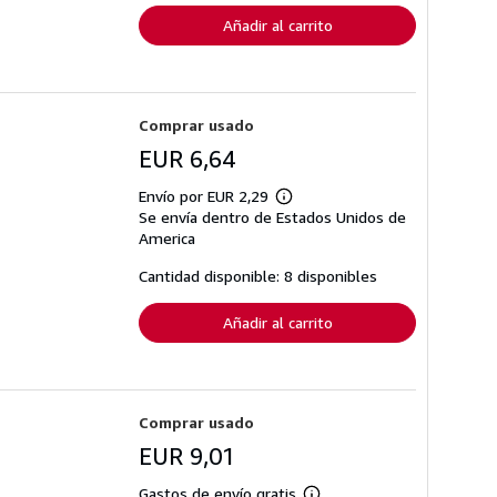
envío
Añadir al carrito
Comprar usado
EUR 6,64
Envío por EUR 2,29
Más
Se envía dentro de Estados Unidos de
información
sobre
America
las
tarifas
Cantidad disponible: 8 disponibles
de
envío
Añadir al carrito
Comprar usado
EUR 9,01
Gastos de envío gratis