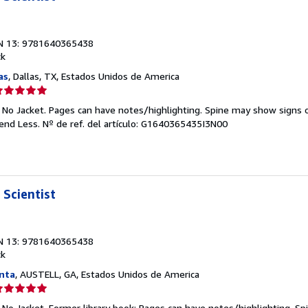
N 13: 9781640365438
ck
as
, Dallas, TX, Estados Unidos de America
lificación
el
. No Jacket. Pages can have notes/highlighting. Spine may show signs o
endedor:
pend Less.
Nº de ref. del artículo: G1640365435I3N00
e
strellas
 Scientist
N 13: 9781640365438
ck
nta
, AUSTELL, GA, Estados Unidos de America
lificación
el
 No Jacket. Former library book; Pages can have notes/highlighting. S