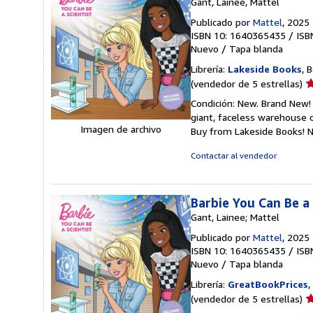
Gant, Lainee, Mattel
Publicado por
Mattel
, 2025
ISBN 10: 1640365435
/
ISB
Nuevo
/
Tapa blanda
Librería:
Lakeside Books
, 
Ca
(vendedor de 5 estrellas)
d
Condición: New. Brand New! 
v
giant, faceless warehouse 
5
Imagen de archivo
Buy from Lakeside Books!
N
d
5
Contactar al vendedor
e
Barbie You Can Be a 
Gant, Lainee; Mattel
Publicado por
Mattel
, 2025
ISBN 10: 1640365435
/
ISB
Nuevo
/
Tapa blanda
Librería:
GreatBookPrices
,
Ca
(vendedor de 5 estrellas)
d