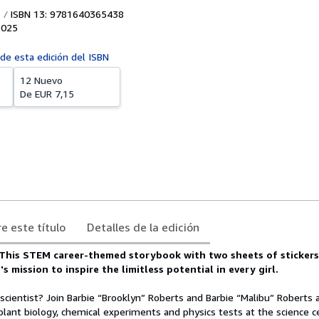
ISBN 13: 9781640365438
2025
 de esta edición del ISBN
12 Nuevo
De
EUR 7,15
e este título
Detalles de la edición
! This STEM career-themed storybook with two sheets of stickers
s mission to inspire the limitless potential in every girl.
a scientist? Join Barbie “Brooklyn” Roberts and Barbie “Malibu” Roberts
plant biology, chemical experiments and physics tests at the science c