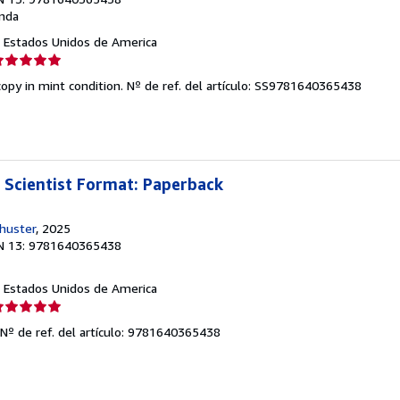
nda
J, Estados Unidos de America
lificación
el
opy in mint condition.
Nº de ref. del artículo: SS9781640365438
endedor:
e
strellas
a Scientist Format: Paperback
huster
, 2025
N 13: 9781640365438
J, Estados Unidos de America
lificación
el
Nº de ref. del artículo: 9781640365438
endedor:
e