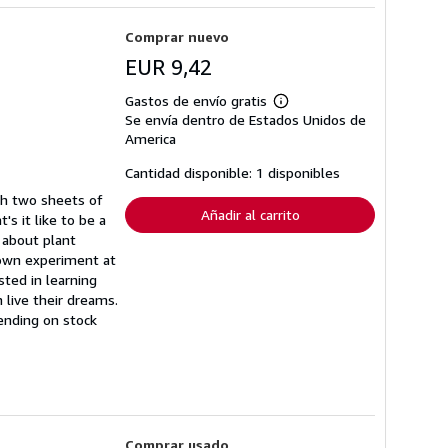
Comprar nuevo
EUR 9,42
Gastos de envío gratis
Más
Se envía dentro de Estados Unidos de
información
sobre
America
las
tarifas
Cantidad disponible: 1 disponibles
de
envío
th two sheets of
Añadir al carrito
's it like to be a
 about plant
 own experiment at
sted in learning
 live their dreams.
ending on stock
Comprar usado