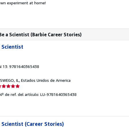
 own experiment at home!
e a Scientist (Barbie Career Stories)
 Scientist
N 13: 9781640365438
OSWEGO, IL, Estados Unidos de America
lificación
el
Nº de ref. del artículo: LU-9781640365438
endedor:
e
strellas
 Scientist (Career Stories)