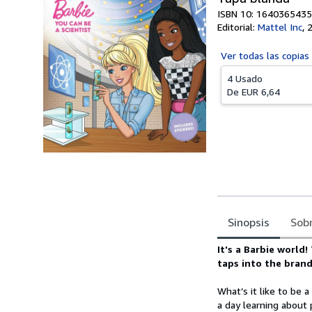
ISBN 10: 1640365435
Editorial:
Mattel Inc
,
Ver todas las
copias
4 Usado
De
EUR 6,64
Sinopsis
Sobr
Sinopsis
It's a Barbie world
taps into the brand'
What’s it like to be 
a day learning about 