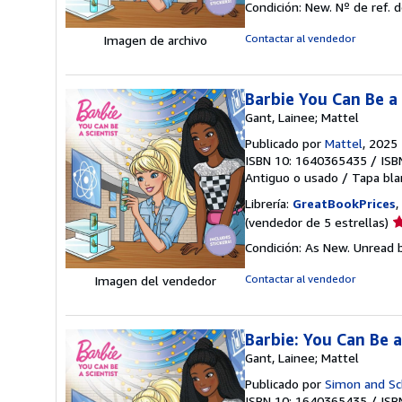
Condición: New.
Nº de ref. 
v
5
Contactar al vendedor
Imagen de archivo
d
5
e
Barbie You Can Be a 
Gant, Lainee; Mattel
Publicado por
Mattel
, 2025
ISBN 10: 1640365435
/
ISB
Antiguo o usado
/
Tapa bla
Librería:
GreatBookPrices
,
Ca
(vendedor de 5 estrellas)
d
Condición: As New. Unread b
v
5
Contactar al vendedor
Imagen del vendedor
d
5
e
Barbie: You Can Be 
Gant, Lainee; Mattel
Publicado por
Simon and Sc
ISBN 10: 1640365435
/
ISB