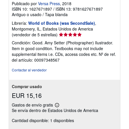
Publicado por
Versa Press
, 2018
ISBN 10: 1627671897
/
ISBN 13: 9781627671897
Antiguo o usado
/
Tapa blanda
Librería:
World of Books (was SecondSale)
,
Montgomery, IL, Estados Unidos de America
Calificación
(vendedor de 5 estrellas)
del
Condición: Good. Amy Setter (Photographer) Ilustrador.
vendedor:
Item in good condition. Textbooks may not include
5
supplemental items i.e. CDs, access codes etc.
Nº de ref.
de
del artículo: 00097348567
5
estrellas
Contactar al vendedor
Comprar usado
EUR 15,16
Gastos de envío gratis
Más
Se envía dentro de Estados Unidos de America
información
sobre
Cantidad disponible: 1 disponibles
las
tarifas
de