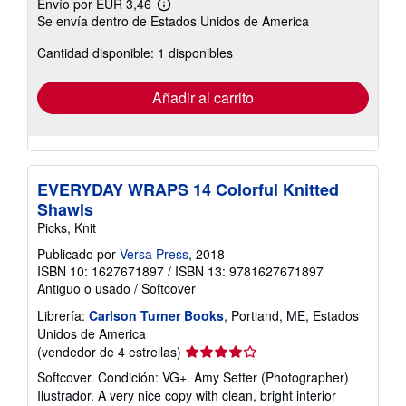
Envío por EUR 3,46
Más
Se envía dentro de Estados Unidos de America
información
sobre
Cantidad disponible: 1 disponibles
las
tarifas
de
envío
Añadir al carrito
EVERYDAY WRAPS 14 Colorful Knitted
Shawls
Picks, Knit
Publicado por
Versa Press
, 2018
ISBN 10: 1627671897
/
ISBN 13: 9781627671897
Antiguo o usado
/
Softcover
Librería:
Carlson Turner Books
, Portland, ME, Estados
Unidos de America
Calificación
(vendedor de 4 estrellas)
del
Softcover. Condición: VG+. Amy Setter (Photographer)
vendedor:
Ilustrador. A very nice copy with clean, bright interior
4