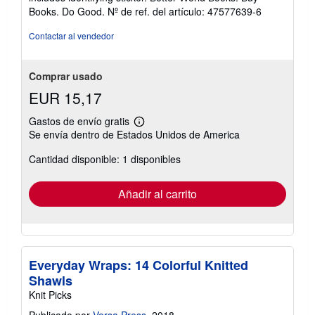
Books. Do Good.
Nº de ref. del artículo: 47577639-6
Contactar al vendedor
Comprar usado
EUR 15,17
Gastos de envío gratis
Más
Se envía dentro de Estados Unidos de America
información
sobre
Cantidad disponible: 1 disponibles
las
tarifas
de
envío
Añadir al carrito
Everyday Wraps: 14 Colorful Knitted
Shawls
Knit Picks