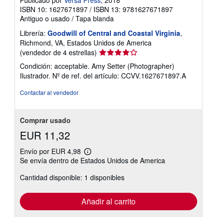
Publicado por
Versa Press
, 2018
ISBN 10: 1627671897
/
ISBN 13: 9781627671897
Antiguo o usado
/
Tapa blanda
Librería:
Goodwill of Central and Coastal Virginia
,
Richmond, VA, Estados Unidos de America
Calificación
(vendedor de 4 estrellas)
del
Condición: acceptable. Amy Setter (Photographer)
vendedor:
Ilustrador.
Nº de ref. del artículo: CCVV.1627671897.A
4
de
Contactar al vendedor
5
estrellas
Comprar usado
EUR 11,32
Envío por EUR 4,98
Más
Se envía dentro de Estados Unidos de America
información
sobre
Cantidad disponible: 1 disponibles
las
tarifas
de
envío
Añadir al carrito