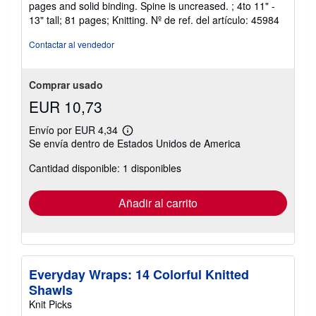
pages and solid binding. Spine is uncreased. ; 4to 11" -
de
13" tall; 81 pages; Knitting.
Nº de ref. del artículo: 45984
5
estrellas
Contactar al vendedor
Comprar usado
EUR 10,73
Envío por EUR 4,34
Más
Se envía dentro de Estados Unidos de America
información
sobre
Cantidad disponible: 1 disponibles
las
tarifas
de
envío
Añadir al carrito
Everyday Wraps: 14 Colorful Knitted
Shawls
Knit Picks