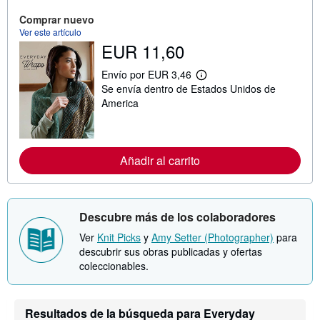
i
Comprar nuevo
ó
n
Ver este artículo
s
EUR 11,60
o
b
Envío por EUR 3,46
r
M
e
Se envía dentro de Estados Unidos de
á
l
s
America
a
i
s
n
t
f
a
o
r
r
Añadir al carrito
i
m
f
a
a
c
s
i
d
ó
e
Descubre más de los colaboradores
n
e
s
n
Ver
Knit Picks
y
Amy Setter (Photographer)
para
o
v
descubrir sus obras publicadas y ofertas
b
í
r
coleccionables.
o
e
l
a
s
Resultados de la búsqueda para Everyday
t