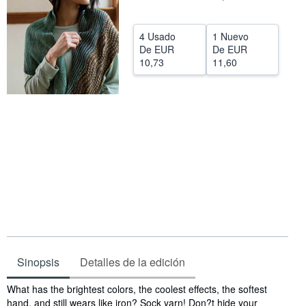
CERRAR
4 Usado
1 Nuevo
De
EUR
De
EUR
10,73
11,60
Sinopsis
Detalles de la edición
Sinopsis
What has the brightest colors, the coolest effects, the softest
hand, and still wears like iron? Sock yarn! Don?t hide your