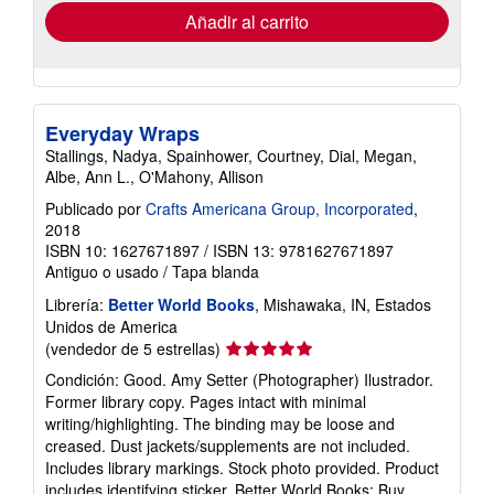
envío
Añadir al carrito
Everyday Wraps
Stallings, Nadya, Spainhower, Courtney, Dial, Megan,
Albe, Ann L., O'Mahony, Allison
Publicado por
Crafts Americana Group, Incorporated
,
2018
ISBN 10: 1627671897
/
ISBN 13: 9781627671897
Antiguo o usado
/
Tapa blanda
Librería:
Better World Books
, Mishawaka, IN, Estados
Unidos de America
Calificación
(vendedor de 5 estrellas)
del
Condición: Good. Amy Setter (Photographer) Ilustrador.
vendedor:
Former library copy. Pages intact with minimal
5
writing/highlighting. The binding may be loose and
de
creased. Dust jackets/supplements are not included.
5
Includes library markings. Stock photo provided. Product
estrellas
includes identifying sticker. Better World Books: Buy