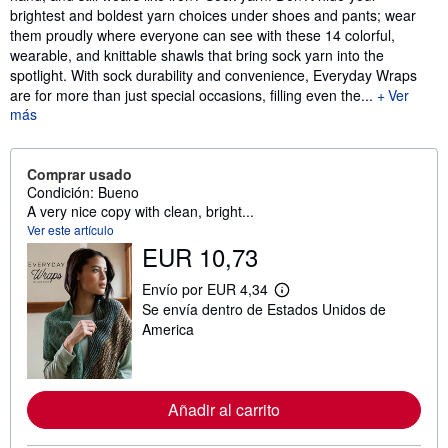
brightest and boldest yarn choices under shoes and pants; wear
them proudly where everyone can see with these 14 colorful,
wearable, and knittable shawls that bring sock yarn into the
spotlight. With sock durability and convenience, Everyday Wraps
are for more than just special occasions, filling even the...
Ver
más
Comprar usado
Condición: Bueno
A very nice copy with clean, bright...
Ver este artículo
EUR 10,73
Envío por EUR 4,34
M
Se envía dentro de Estados Unidos de
á
s
America
i
n
f
o
r
Añadir al carrito
m
a
c