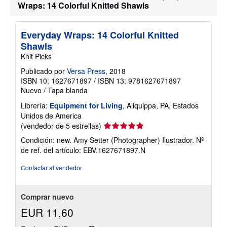
Wraps: 14 Colorful Knitted Shawls
a
r
i
f
Everyday Wraps: 14 Colorful Knitted
a
s
Shawls
d
Knit Picks
e
e
Publicado por
Versa Press
, 2018
n
ISBN 10: 1627671897
/
ISBN 13: 9781627671897
v
í
Nuevo
/
Tapa blanda
o
Librería:
Equipment for Living
, Aliquippa, PA, Estados
Unidos de America
Calificación
(vendedor de 5 estrellas)
del
Condición: new. Amy Setter (Photographer) Ilustrador.
Nº
vendedor:
de ref. del artículo: EBV.1627671897.N
5
de
Contactar al vendedor
5
estrellas
Comprar nuevo
EUR 11,60