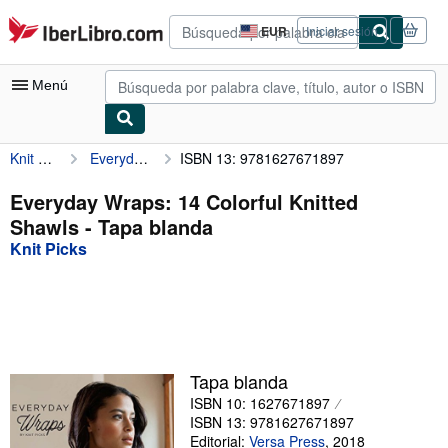
Pasar al contenido principal
IberLibro.com
EUR
Iniciar sesión
Preferencias
de
compra
Menú
del
sitio.
Knit Picks
Everyday Wraps: 14 Colorful Knitted Shawls
ISBN 13: 9781627671897
Mi cuenta
Consultar mis pedidos
Everyday Wraps: 14 Colorful Knitted
Shawls - Tapa blanda
Búsqueda avanzada
Knit Picks
Colecciones
Libros antiguos
Arte y coleccionismo
Vendedores
Tapa blanda
ISBN 10: 1627671897
Comenzar a vender
ISBN 13: 9781627671897
Ayuda
Editorial:
Versa Press
,
2018