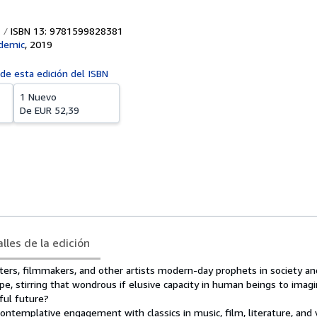
ISBN 13: 9781599828381
demic
,
2019
 de esta edición del ISBN
1 Nuevo
De
EUR 52,39
lles de la edición
nters, filmmakers, and other artists modern-day prophets in society a
ope, stirring that wondrous if elusive capacity in human beings to imag
ful future?
contemplative engagement with classics in music, film, literature, and v