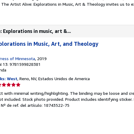
The Artist Alive: Explorations in Music, Art & Theology invites us to 
 Explorations in music, art &...
xplorations in Music, Art, and Theology
Press of Minnesota
, 2019
N 13: 9781599828381
nda
ks: West
, Reno, NV, Estados Unidos de America
lificación
el
ct with minimal writing/highlighting. The binding may be loose and cr
endedor:
 included. Stock photo provided. Product includes identifying sticker.
.
Nº de ref. del artículo: 18743522-75
e
strellas