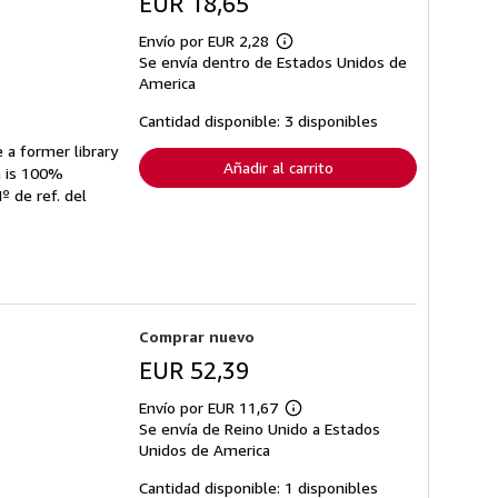
EUR 18,65
Envío por EUR 2,28
Más
Se envía dentro de Estados Unidos de
información
sobre
America
las
tarifas
Cantidad disponible: 3 disponibles
de
envío
 a former library
Añadir al carrito
n is 100%
º de ref. del
Comprar nuevo
EUR 52,39
Envío por EUR 11,67
Más
Se envía de Reino Unido a Estados
información
sobre
Unidos de America
las
tarifas
Cantidad disponible: 1 disponibles
de