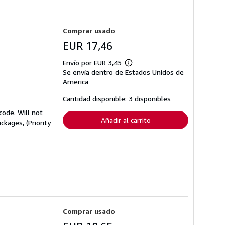
Comprar usado
EUR 17,46
Envío por EUR 3,45
Más
Se envía dentro de Estados Unidos de
información
sobre
America
las
tarifas
Cantidad disponible: 3 disponibles
de
envío
code. Will not
Añadir al carrito
ckages, (Priority
Comprar usado