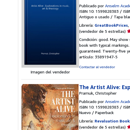
Publicado por
Anselm Acad
ISBN 10: 1599828383
/
ISB
Antiguo o usado
/
Tapa bla
Librería:
GreatBookPrices
,
Ca
(vendedor de 5 estrellas)
d
Condición: good. May show s
v
book with typical markings
5
guaranteed. Twenty-five ye
d
artículo: 35891947-5
5
e
Contactar al vendedor
Imagen del vendedor
The Artist Alive: Ex
Pramuk, Christopher
Publicado por
Anselm Acad
ISBN 10: 1599828383
/
ISB
Nuevo
/
Paperback
Librería:
Revaluation Book
Ca
(vendedor de 5 estrellas)