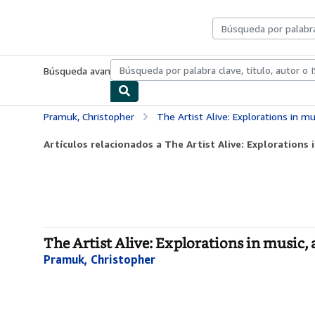
Pasar al contenido principal
IberLibro.com
Búsqueda avanzada
Colecciones
Libros antiguos
Arte y colecc
Pramuk, Christopher
The Artist Alive: Explorations in mu
Artículos relacionados a The Artist Alive: Explorations i
The Artist Alive: Explorations in music, 
Pramuk, Christopher