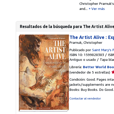
Christopher Pramuk's 
and...
Ver más
Resultados de la búsqueda para The Artist Alive:
The Artist Alive : E
Pramuk, Christopher
Publicado por
Saint Mary's 
ISBN 10: 1599828383
/
ISB
Antiguo o usado
/
Tapa bla
Librería:
Better World Boo
Ca
(vendedor de 5 estrellas)
d
Condición: Good. Pages inta
v
jackets/supplements are not
5
Books: Buy Books. Do Good
d
5
Contactar al vendedor
e