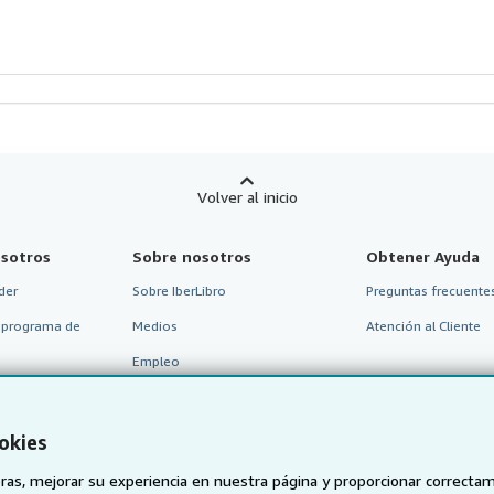
strellas
Volver al inicio
sotros
Sobre nosotros
Obtener Ayuda
der
Sobre IberLibro
Preguntas frecuentes
 programa de
Medios
Atención al Cliente
Empleo
vendedor
Política de Privacidad
Preferencias de cookies
okies
Aviso de cookies
as, mejorar su experiencia en nuestra página y proporcionar correcta