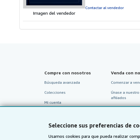
e
Contactar al vendedor
Imagen del vendedor
Compre con nosotros
Venda con no
Búsqueda avanzada
Comenzar a ven
Colecciones
Únase a nuestro
afiliados
Mi cuenta
Recomiende un 
Mis pedidos
Ver carrito
Seleccione sus preferencias de co
Usamos cookies para que pueda realizar compr