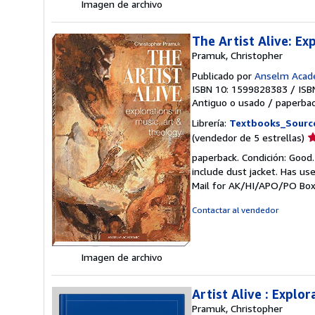
Imagen de archivo
The Artist Alive: Ex
Pramuk, Christopher
Publicado por
Anselm Acad
ISBN 10: 1599828383
/
ISB
Antiguo o usado
/
paperba
Librería:
Textbooks_Sourc
Ca
(vendedor de 5 estrellas)
d
paperback. Condición: Good.
v
include dust jacket. Has use
5
Mail for AK/HI/APO/PO Box
d
5
Contactar al vendedor
e
Imagen de archivo
Artist Alive : Explo
Pramuk, Christopher