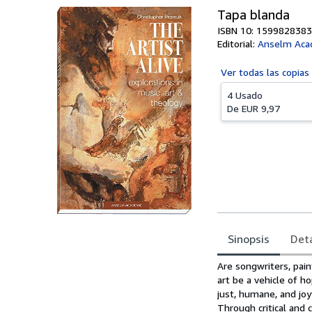
Tapa blanda
ISBN 10: 1599828383
Editorial:
Anselm Aca
Ver todas las
copias
4 Usado
De
EUR 9,97
Sinopsis
Deta
Sinopsis
Are songwriters, pai
art be a vehicle of h
just, humane, and joy
Through critical and 