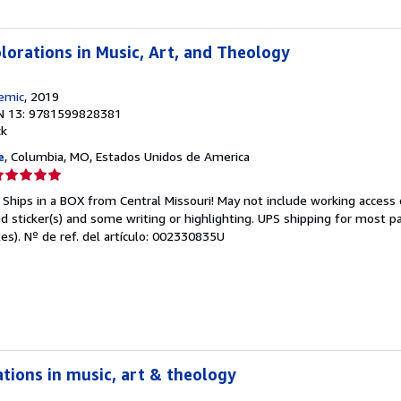
plorations in Music, Art, and Theology
emic
, 2019
N 13: 9781599828381
ck
e
, Columbia, MO, Estados Unidos de America
lificación
el
 Ships in a BOX from Central Missouri! May not include working access 
endedor:
d sticker(s) and some writing or highlighting. UPS shipping for most pa
es).
Nº de ref. del artículo: 002330835U
e
strellas
rations in music, art & theology