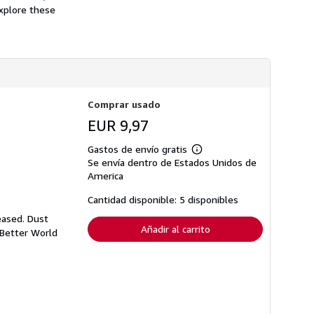
n
s
explore these
s
d
o
e
b
e
r
n
e
v
l
í
a
o
s
t
Comprar usado
a
r
EUR 9,97
i
f
a
Gastos de envío gratis
Más
s
Se envía dentro de Estados Unidos de
información
d
sobre
America
e
las
e
tarifas
Cantidad disponible: 5 disponibles
n
de
v
envío
eased. Dust
í
Añadir al carrito
o
 Better World