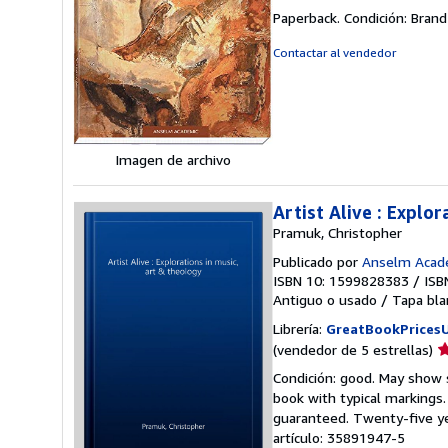
d
Paperback. Condición: Brand
v
5
Contactar al vendedor
d
5
e
Imagen de archivo
Artist Alive : Explo
Pramuk, Christopher
Publicado por
Anselm Acad
ISBN 10: 1599828383
/
ISB
Antiguo o usado
/
Tapa bla
Librería:
GreatBookPrices
Ca
(vendedor de 5 estrellas)
d
Condición: good. May show s
v
book with typical markings
5
guaranteed. Twenty-five ye
d
artículo: 35891947-5
5