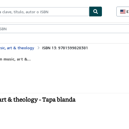
E
P
d
c
ionismo
Vendedores
Comenzar a vender
d
s
sic, art & theology
ISBN 13: 9781599828381
n music, art &...
art & theology - Tapa blanda