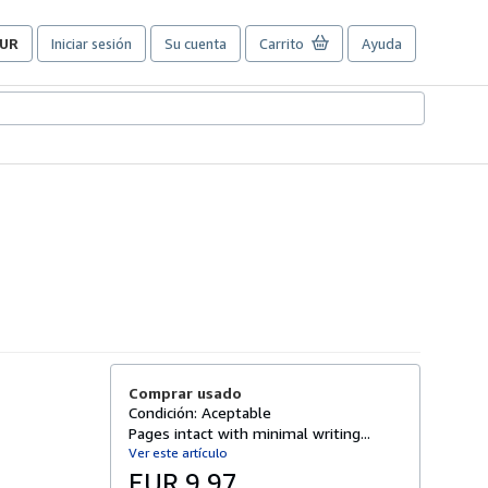
UR
Iniciar sesión
Su cuenta
Carrito
Ayuda
referencias
e
ompra
el
itio.
Comprar usado
Condición: Aceptable
Pages intact with minimal writing...
Ver este artículo
EUR 9,97