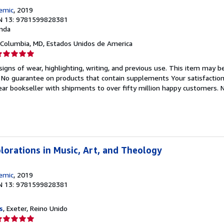
emic
, 2019
N 13: 9781599828381
nda
 Columbia, MD, Estados Unidos de America
lificación
el
igns of wear, highlighting, writing, and previous use. This item may be
endedor:
. No guarantee on products that contain supplements Your satisfactio
ar bookseller with shipments to over fifty million happy customers.
N
e
strellas
plorations in Music, Art, and Theology
emic
, 2019
N 13: 9781599828381
s
, Exeter, Reino Unido
lificación