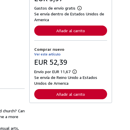
Gastos de envío gratis
M
Se envía dentro de Estados Unidos de
á
s
America
i
n
Añadir al carrito
f
o
r
m
Comprar nuevo
a
c
Ver este artículo
i
EUR 52,39
ó
n
s
Envío por EUR 11,67
M
o
Se envía de Reino Unido a Estados
á
b
s
Unidos de America
r
i
e
n
l
Añadir al carrito
f
a
o
s
r
t
m
a
nd church? Can
a
r
ine a more
c
i
i
f
ó
a
isual arts,