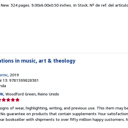
el
 New. 324 pages. 9.00x6.00x0.50 inches. In Stock.
Nº de ref. del artícu
endedor:
e
strellas
rations in music, art & theology
emic
, 2019
N 13: 9781599828381
nda
UK
, Woodford Green, Reino Unido
lificación
el
igns of wear, highlighting, writing, and previous use. This item may be
endedor:
. No guarantee on products that contain supplements Your satisfactio
ar bookseller with shipments to over fifty million happy customers.
N
e