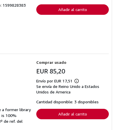
envío
lo: 1599828383
Añadir al carrito
Comprar usado
EUR 85,20
Envío por EUR 17,51
Más
Se envía de Reino Unido a Estados
información
sobre
Unidos de America
las
tarifas
Cantidad disponible: 3 disponibles
de
envío
 a former library
Añadir al carrito
n is 100%
º de ref. del