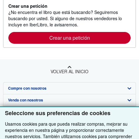
Crear una petición
¿No encuentra el libro que está buscando? Seguiremos
buscando por usted. Si alguno de nuestros vendedores lo
incluye en IberLibro, le avisaremos.
Crear una petición
VOLVER AL INICIO
Compre con nosotros
Venda con nosotros
Búsqueda avanzada
Seleccione sus preferencias de cookies
Sobre nosotros
Colecciones
Comenzar a vender
Usamos cookies para que pueda realizar compras, mejorar su
Obtener Ayuda
Mi cuenta
Únase a nuestro programa de afiliados
Sobre IberLibro
experiencia en nuestra página y proporcionar correctamente
Otras compañías de AbeBooks
Mis pedidos
Recomiende un vendedor
Medios
Preguntas frecuentes y guías
nuestros servicios. También utilizamos cookies para comprender