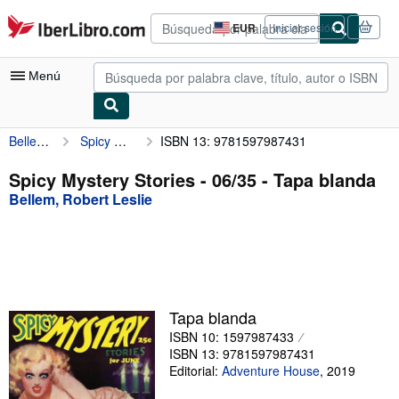
Pasar al contenido principal
IberLibro.com
EUR
Iniciar sesión
Preferencias
de
compra
Menú
del
sitio.
Bellem, Robert Leslie
Spicy Mystery Stories - 06/35
ISBN 13: 9781597987431
Mi cuenta
Consultar mis pedidos
Spicy Mystery Stories - 06/35 - Tapa blanda
Bellem, Robert Leslie
Búsqueda avanzada
Colecciones
Libros antiguos
Arte y coleccionismo
Tapa blanda
Vendedores
ISBN 10: 1597987433
ISBN 13: 9781597987431
Comenzar a vender
Editorial:
Adventure House
,
2019
Ayuda