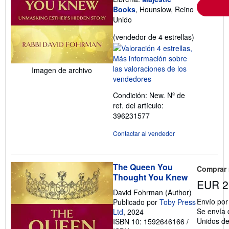
Books
, Hounslow, Reino
Unido
Calificació
(vendedor de 4 estrellas)
del
vendedor:
4
Imagen de archivo
de
5
Condición: New.
Nº de
estrellas
ref. del artículo:
396231577
Contactar al vendedor
The Queen You
Comprar
Thought You Knew
EUR 2
David Fohrman (Author)
Envío po
Publicado por
Toby Press
Se envía 
Ltd
, 2024
Unidos d
ISBN 10: 1592646166
/