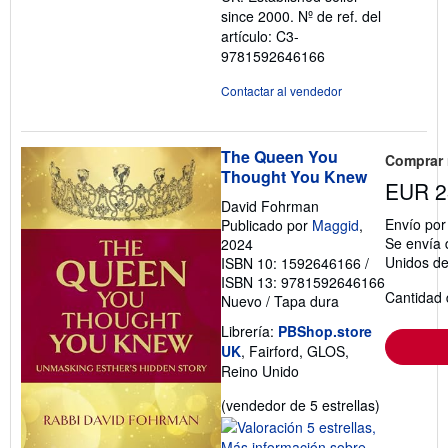
since 2000.
Nº de ref. del
artículo: C3-
9781592646166
Contactar al vendedor
The Queen You
Comprar
Thought You Knew
EUR 2
David Fohrman
Envío po
Publicado por
Maggid
,
Se envía 
2024
Unidos d
ISBN 10: 1592646166
/
ISBN 13: 9781592646166
Cantidad 
Nuevo
/
Tapa dura
Librería:
PBShop.store
UK
, Fairford, GLOS,
Reino Unido
Calificació
(vendedor de 5 estrellas)
del
vendedor: