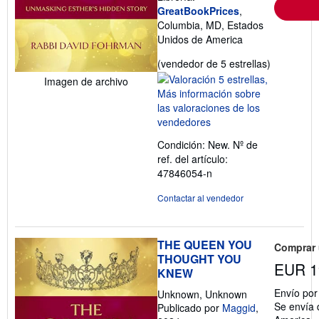
GreatBookPrices
,
Columbia, MD, Estados
Unidos de America
Calificació
(vendedor de 5 estrellas)
del
Imagen de archivo
vendedor:
5
de
5
Condición: New.
Nº de
estrellas
ref. del artículo:
47846054-n
Contactar al vendedor
THE QUEEN YOU
Comprar
THOUGHT YOU
EUR 1
KNEW
Envío po
Unknown, Unknown
Se envía 
Publicado por
Maggid
,