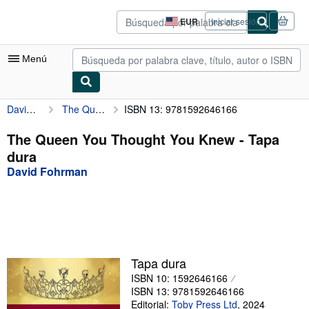
Pasar al contenido principal
IberLibro.com
EUR
Iniciar sesión
Preferencias
de
compra
Menú
del
sitio.
David Fohrman
The Queen You Thought You Knew
ISBN 13: 9781592646166
Mi cuenta
Consultar mis pedidos
The Queen You Thought You Knew - Tapa
dura
Búsqueda avanzada
David Fohrman
Colecciones
Libros antiguos
Arte y coleccionismo
Vendedores
Tapa dura
ISBN 10: 1592646166
Comenzar a vender
ISBN 13: 9781592646166
Ayuda
Editorial:
Toby Press Ltd
,
2024