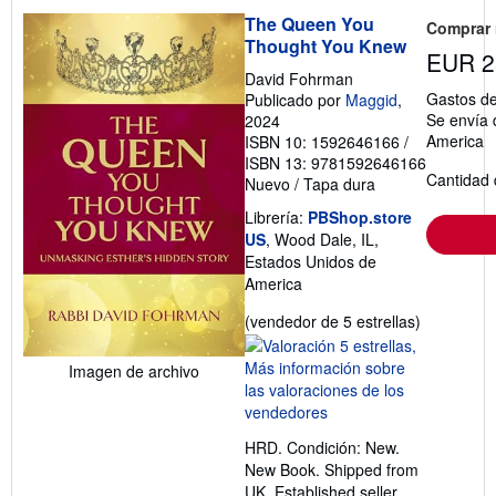
The Queen You
Comprar
Thought You Knew
EUR 2
David Fohrman
Gastos de
Publicado por
Maggid
,
Se envía 
2024
America
ISBN 10: 1592646166
/
ISBN 13: 9781592646166
Cantidad 
Nuevo
/
Tapa dura
Librería:
PBShop.store
US
, Wood Dale, IL,
Estados Unidos de
America
Calificació
(vendedor de 5 estrellas)
del
vendedor:
Imagen de archivo
5
de
5
HRD. Condición: New.
estrellas
New Book. Shipped from
UK. Established seller