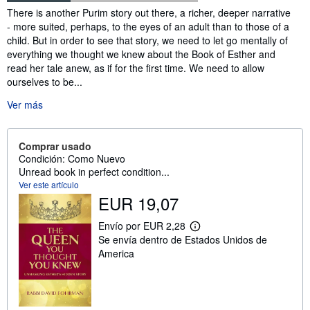
Sinopsis
There is another Purim story out there, a richer, deeper narrative
- more suited, perhaps, to the eyes of an adult than to those of a
child. But in order to see that story, we need to let go mentally of
everything we thought we knew about the Book of Esther and
read her tale anew, as if for the first time. We need to allow
ourselves to be...
Ver más
Comprar usado
Condición: Como Nuevo
Unread book in perfect condition...
Ver este artículo
EUR 19,07
Envío por EUR 2,28
M
Se envía dentro de Estados Unidos de
á
s
America
i
n
f
o
r