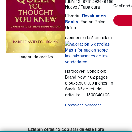
ISBN 13: 9781592646166
Cantidad 
Nuevo
/
Tapa dura
Librería:
Revaluation
Books
, Exeter, Reino
Unido
Calificació
(vendedor de 5 estrellas)
del
vendedor:
5
Imagen de archivo
de
5
Hardcover. Condición:
estrellas
Brand New. 162 pages.
8.50x5.50x1.00 inches. In
Stock.
Nº de ref. del
artículo: __1592646166
Contactar al vendedor
Existen otras
13
copia(s) de este libro