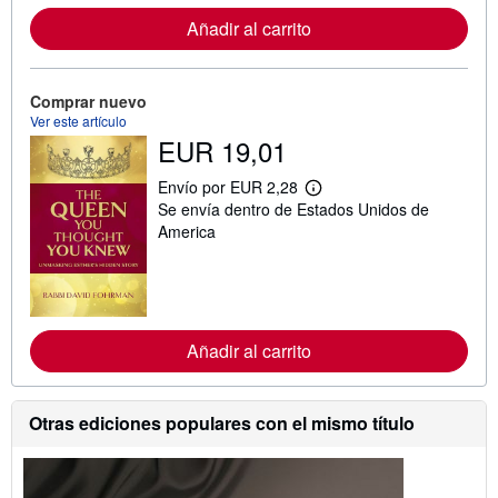
m
a
Añadir al carrito
c
i
ó
n
Comprar nuevo
s
Ver este artículo
o
b
EUR 19,01
r
e
Envío por EUR 2,28
l
M
a
Se envía dentro de Estados Unidos de
á
s
s
America
t
i
a
n
r
f
i
o
f
r
a
m
s
a
Añadir al carrito
d
c
e
i
e
ó
n
n
Otras ediciones populares con el mismo título
v
s
í
o
o
b
r
e