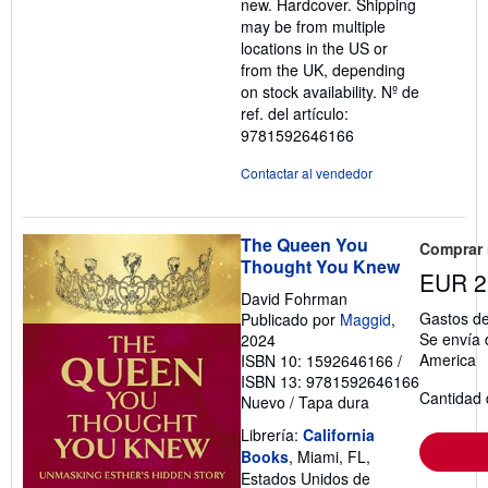
new. Hardcover. Shipping
may be from multiple
locations in the US or
from the UK, depending
on stock availability.
Nº de
ref. del artículo:
9781592646166
Contactar al vendedor
The Queen You
Comprar
Thought You Knew
EUR 2
David Fohrman
Gastos de
Publicado por
Maggid
,
Se envía 
2024
America
ISBN 10: 1592646166
/
ISBN 13: 9781592646166
Cantidad 
Nuevo
/
Tapa dura
Librería:
California
Books
, Miami, FL,
Estados Unidos de