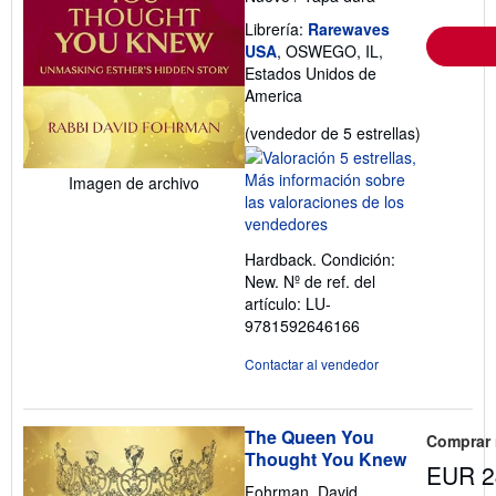
Librería:
Rarewaves
USA
, OSWEGO, IL,
Estados Unidos de
America
Calificació
(vendedor de 5 estrellas)
del
vendedor:
Imagen de archivo
5
de
5
Hardback. Condición:
estrellas
New.
Nº de ref. del
artículo: LU-
9781592646166
Contactar al vendedor
The Queen You
Comprar
Thought You Knew
EUR 2
Fohrman, David