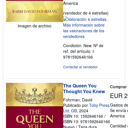
America
Calificació
(vendedor de 4 estrellas)
del
vendedor:
Imagen de archivo
4
de
5
Condición: New.
Nº de
estrellas
ref. del artículo: I-
9781592646166
Contactar al vendedor
The Queen You
Comprar
Thought You Knew
EUR 2
Fohrman, David
Gastos de
Publicado por
Toby Press
Se envía 
Ltd, GB
, 2024
America
ISBN 10: 1592646166
/
ISBN 13: 9781592646166
Cantidad 
Nuevo
/
Tapa dura