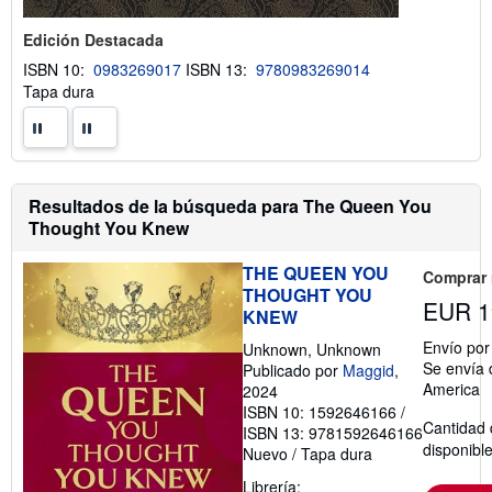
Edición Destacada
ISBN 10:
0983269017
ISBN 13:
9780983269014
Tapa dura
Resultados de la búsqueda para The Queen You
Thought You Knew
THE QUEEN YOU
Comprar
THOUGHT YOU
EUR 1
KNEW
Envío po
Unknown, Unknown
Se envía 
Publicado por
Maggid
,
America
2024
ISBN 10: 1592646166
/
Cantidad 
ISBN 13: 9781592646166
disponibl
Nuevo
/
Tapa dura
Librería: