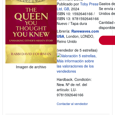
Gastos de
Publicado por
Toby Press
Se envía 
Ltd, GB
, 2024
Unidos d
ISBN 10: 1592646166
/
ISBN 13: 9781592646166
Cantidad 
Nuevo
/
Tapa dura
disponibl
Librería:
Rarewaves.com
USA
, London, LONDO,
Reino Unido
Calificació
(vendedor de 5 estrellas)
del
vendedor:
5
Imagen de archivo
de
5
Hardback. Condición:
estrellas
New.
Nº de ref. del
artículo: LU-
9781592646166
Contactar al vendedor