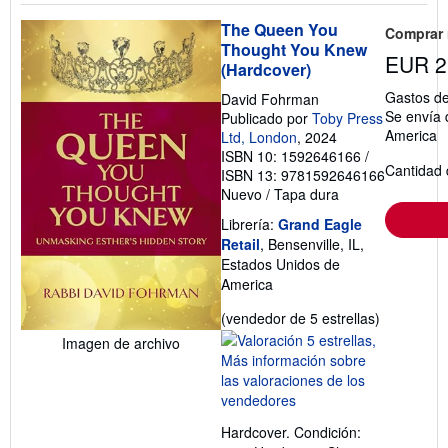
The Queen You
Comprar
Thought You Knew
EUR 2
(Hardcover)
Gastos de
David Fohrman
Se envía 
Publicado por
Toby Press
America
Ltd, London
, 2024
ISBN 10: 1592646166
/
Cantidad 
ISBN 13: 9781592646166
Nuevo
/
Tapa dura
Librería:
Grand Eagle
Retail
, Bensenville, IL,
Estados Unidos de
America
Calificació
(vendedor de 5 estrellas)
del
Imagen de archivo
vendedor:
5
de
5
Hardcover. Condición:
estrellas