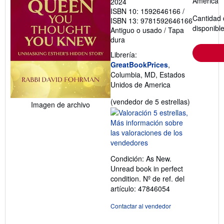
America
2024
ISBN 10: 1592646166
/
Cantidad 
ISBN 13: 9781592646166
disponibl
Antiguo o usado
/
Tapa
dura
Librería:
GreatBookPrices
,
Columbia, MD, Estados
Unidos de America
Calificació
(vendedor de 5 estrellas)
Imagen de archivo
del
vendedor:
5
de
5
Condición: As New.
estrellas
Unread book in perfect
condition.
Nº de ref. del
artículo: 47846054
Contactar al vendedor