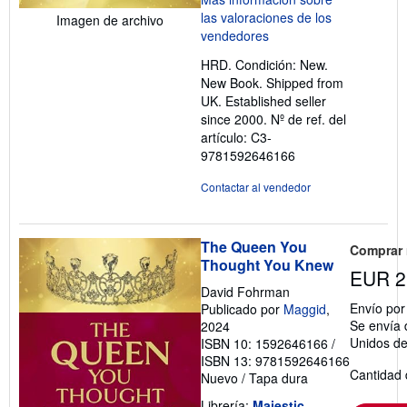
5
Imagen de archivo
de
5
HRD. Condición: New.
estrellas
New Book. Shipped from
UK. Established seller
since 2000.
Nº de ref. del
artículo: C3-
9781592646166
Contactar al vendedor
The Queen You
Comprar
Thought You Knew
EUR 2
David Fohrman
Envío po
Publicado por
Maggid
,
Se envía 
2024
Unidos d
ISBN 10: 1592646166
/
ISBN 13: 9781592646166
Cantidad 
Nuevo
/
Tapa dura
Librería:
Majestic