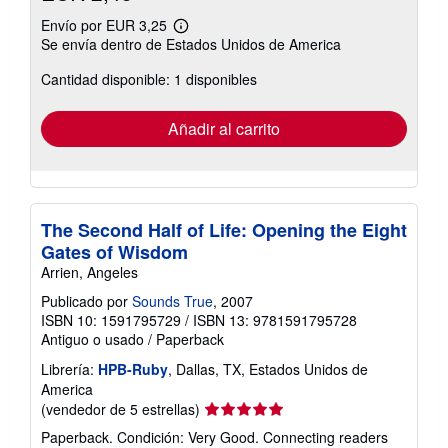
Envío por EUR 3,25
Más
Se envía dentro de Estados Unidos de America
información
sobre
Cantidad disponible: 1 disponibles
las
tarifas
de
envío
Añadir al carrito
The Second Half of Life: Opening the Eight
Gates of Wisdom
Arrien, Angeles
Publicado por
Sounds True
, 2007
ISBN 10: 1591795729
/
ISBN 13: 9781591795728
Antiguo o usado
/
Paperback
Librería:
HPB-Ruby
, Dallas, TX, Estados Unidos de
America
Calificación
(vendedor de 5 estrellas)
del
Paperback. Condición: Very Good. Connecting readers
vendedor: