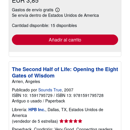
Gastos de envío gratis
Más
Se envía dentro de Estados Unidos de America
información
sobre
Cantidad disponible: 15 disponibles
las
tarifas
de
envío
Añadir al carrito
The Second Half of Life: Opening the Eight
Gates of Wisdom
Arrien, Angeles
Publicado por
Sounds True
, 2007
ISBN 10: 1591795729
/
ISBN 13: 9781591795728
Antiguo o usado
/
Paperback
Librería:
HPB Inc.
, Dallas, TX, Estados Unidos de
America
Calificación
(vendedor de 5 estrellas)
del
Paperback. Condición: Very Good. Connecting readers