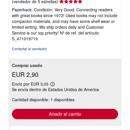
Calificación
(vendedor de 5 estrellas)
del
Paperback. Condición: Very Good. Connecting readers
vendedor:
with great books since 1972! Used books may not include
5
companion materials, and may have some shelf wear or
de
limited writing. We ship orders daily and Customer
5
Service is our top priority!
Nº de ref. del artículo:
estrellas
S_471019719
Contactar al vendedor
Comprar usado
EUR 2,90
Envío por EUR 3,03
Más
Se envía dentro de Estados Unidos de America
información
sobre
Cantidad disponible: 1 disponibles
las
tarifas
de
envío
Añadir al carrito