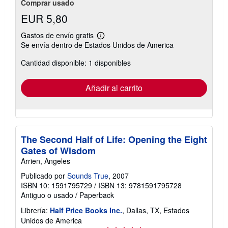
Comprar usado
EUR 5,80
Gastos de envío gratis
Más
Se envía dentro de Estados Unidos de America
información
sobre
Cantidad disponible: 1 disponibles
las
tarifas
de
envío
Añadir al carrito
The Second Half of Life: Opening the Eight
Gates of Wisdom
Arrien, Angeles
Publicado por
Sounds True
, 2007
ISBN 10: 1591795729
/
ISBN 13: 9781591795728
Antiguo o usado
/
Paperback
Librería:
Half Price Books Inc.
, Dallas, TX, Estados
Unidos de America