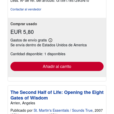
Less.
Nº de ref. del artículo: G1591795729I3N10
5
estrellas
Contactar al vendedor
Comprar usado
EUR 5,80
Gastos de envío gratis
Más
Se envía dentro de Estados Unidos de America
información
sobre
Cantidad disponible: 1 disponibles
las
tarifas
de
envío
Añadir al carrito
The Second Half of Life: Opening the Eight
Gates of Wisdom
Arrien, Angeles
Publicado por
St. Martin's Essentials / Sounds True
, 2007