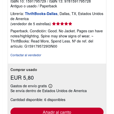
ISBN 10: 1591795729
/
ISBN 13: 9781591795728
Antiguo o usado
/
Paperback
Librería:
ThriftBooks-Dallas
, Dallas, TX, Estados Unidos
de America
Calificación
(vendedor de 5 estrellas)
del
Paperback. Condición: Good. No Jacket. Pages can have
vendedor:
notes/highlighting. Spine may show signs of wear. ~
5
ThriftBooks: Read More, Spend Less.
Nº de ref. del
de
artículo: G1591795729I3N00
5
estrellas
Contactar al vendedor
Comprar usado
EUR 5,80
Gastos de envío gratis
Más
Se envía dentro de Estados Unidos de America
información
sobre
Cantidad disponible: 6 disponibles
las
tarifas
de
envío
Añadir al carrito