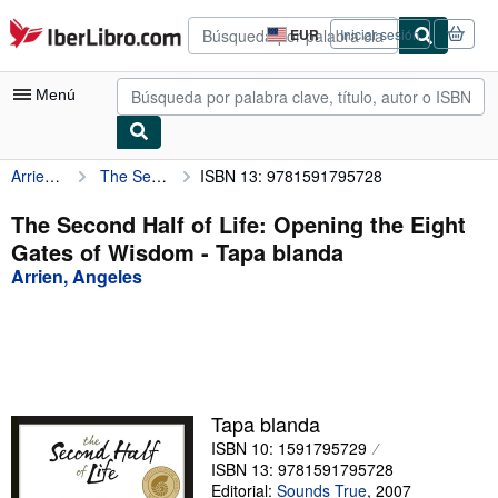
Pasar al contenido principal
IberLibro.com
EUR
Iniciar sesión
Preferencias
de
compra
Menú
del
sitio.
Arrien, Angeles
The Second Half of Life: Opening the Eight Gates of Wisdom
ISBN 13: 9781591795728
Mi cuenta
Consultar mis pedidos
The Second Half of Life: Opening the Eight
Gates of Wisdom - Tapa blanda
Búsqueda avanzada
Arrien, Angeles
Colecciones
Libros antiguos
Arte y coleccionismo
Vendedores
Tapa blanda
ISBN 10: 1591795729
Comenzar a vender
ISBN 13: 9781591795728
Ayuda
Editorial:
Sounds True
,
2007