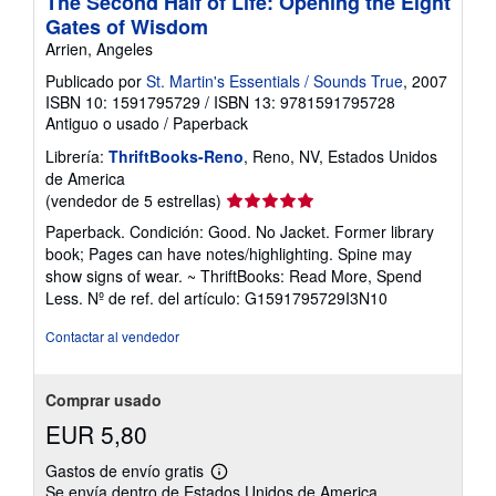
The Second Half of Life: Opening the Eight
Gates of Wisdom
Arrien, Angeles
Publicado por
St. Martin's Essentials / Sounds True
, 2007
ISBN 10: 1591795729
/
ISBN 13: 9781591795728
Antiguo o usado
/
Paperback
Librería:
ThriftBooks-Reno
, Reno, NV, Estados Unidos
de America
Calificación
(vendedor de 5 estrellas)
del
Paperback. Condición: Good. No Jacket. Former library
vendedor:
book; Pages can have notes/highlighting. Spine may
5
show signs of wear. ~ ThriftBooks: Read More, Spend
de
Less.
Nº de ref. del artículo: G1591795729I3N10
5
estrellas
Contactar al vendedor
Comprar usado
EUR 5,80
Gastos de envío gratis
Más
Se envía dentro de Estados Unidos de America
información