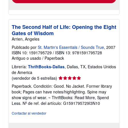
The Second Half of Life: Opening the Eight
Gates of Wisdom
Arrien, Angeles
Publicado por
St. Martin's Essentials / Sounds True
, 2007
ISBN 10: 1591795729
/
ISBN 13: 9781591795728
Antiguo o usado
/
Paperback
Librería:
ThriftBooks-Dallas
, Dallas, TX, Estados Unidos
de America
Calificación
(vendedor de 5 estrellas)
del
Paperback. Condición: Good. No Jacket. Former library
vendedor:
book; Pages can have notes/highlighting. Spine may
5
show signs of wear. ~ ThriftBooks: Read More, Spend
de
Less.
Nº de ref. del artículo: G1591795729I3N10
5
estrellas
Contactar al vendedor