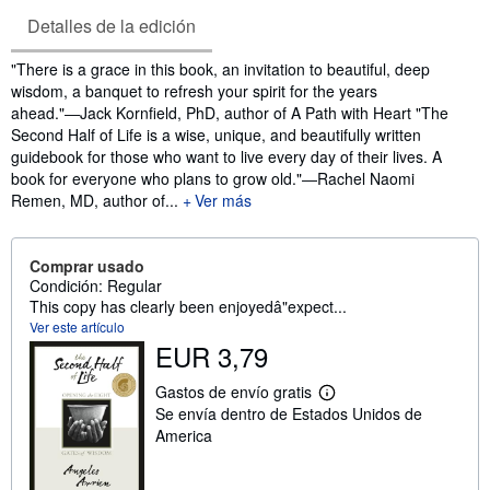
Detalles de la edición
Sinopsis
"There is a grace in this book, an invitation to beautiful, deep
wisdom, a banquet to refresh your spirit for the years
ahead."―Jack Kornfield, PhD, author of A Path with Heart "The
Second Half of Life is a wise, unique, and beautifully written
guidebook for those who want to live every day of their lives. A
book for everyone who plans to grow old."―Rachel Naomi
Remen, MD, author of...
Ver más
Comprar usado
Condición: Regular
This copy has clearly been enjoyedâ"expect...
Ver este artículo
EUR 3,79
Gastos de envío gratis
M
Se envía dentro de Estados Unidos de
á
s
America
i
n
f