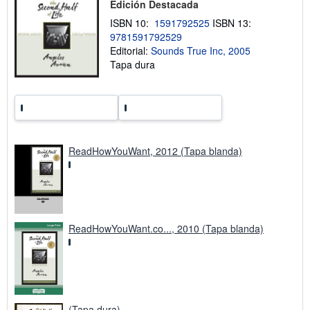
Edición Destacada
r
e
ISBN 10:
1591792525
ISBN 13:
l
9781591792529
a
Editorial:
Sounds True Inc, 2005
s
t
Tapa dura
a
r
i
f
a
s
d
e
ReadHowYouWant, 2012 (Tapa blanda)
e
n
v
í
o
ReadHowYouWant.co..., 2010 (Tapa blanda)
(Tapa dura)