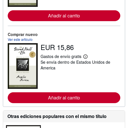
o
r
m
Añadir al carrito
a
c
i
ó
n
Comprar nuevo
s
Ver este artículo
o
EUR 15,86
b
r
e
Gastos de envío gratis
l
M
Se envía dentro de Estados Unidos de
a
á
s
s
America
t
i
a
n
r
f
i
o
f
r
a
m
s
Añadir al carrito
a
d
c
e
i
e
ó
n
n
Otras ediciones populares con el mismo título
v
s
í
o
o
b