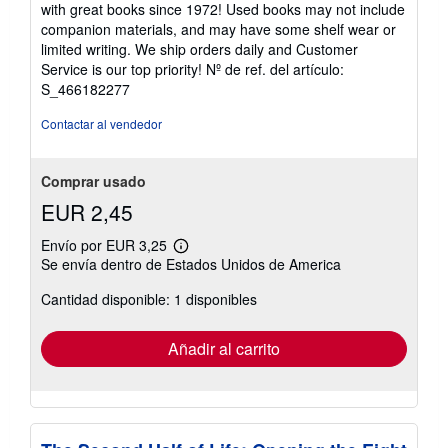
with great books since 1972! Used books may not include
5
companion materials, and may have some shelf wear or
de
limited writing. We ship orders daily and Customer
5
Service is our top priority!
Nº de ref. del artículo:
estrellas
S_466182277
Contactar al vendedor
Comprar usado
EUR 2,45
Envío por EUR 3,25
Más
Se envía dentro de Estados Unidos de America
información
sobre
Cantidad disponible: 1 disponibles
las
tarifas
de
envío
Añadir al carrito