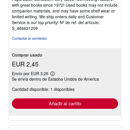
vendedor:
with great books since 1972! Used books may not include
5
companion materials, and may have some shelf wear or
de
limited writing. We ship orders daily and Customer
5
Service is our top priority!
Nº de ref. del artículo:
estrellas
S_466631209
Contactar al vendedor
Comprar usado
EUR 2,45
Envío por EUR 3,25
Más
Se envía dentro de Estados Unidos de America
información
sobre
Cantidad disponible: 1 disponibles
las
tarifas
de
envío
Añadir al carrito