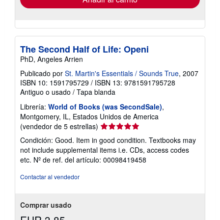
The Second Half of Life: Openi
PhD, Angeles Arrien
Publicado por
St. Martin's Essentials / Sounds True
, 2007
ISBN 10: 1591795729
/
ISBN 13: 9781591795728
Antiguo o usado
/
Tapa blanda
Librería:
World of Books (was SecondSale)
,
Montgomery, IL, Estados Unidos de America
Calificación
(vendedor de 5 estrellas)
del
Condición: Good. Item in good condition. Textbooks may
vendedor:
not include supplemental items i.e. CDs, access codes
5
etc.
Nº de ref. del artículo: 00098419458
de
5
Contactar al vendedor
estrellas
Comprar usado
EUR 3,85