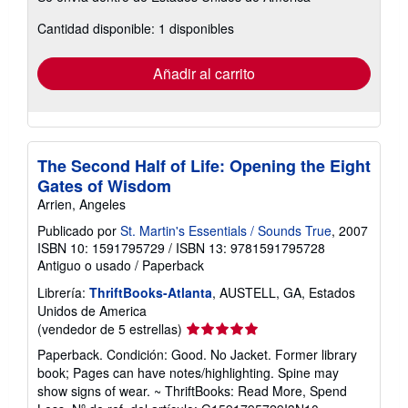
sobre
Cantidad disponible: 1 disponibles
las
tarifas
de
envío
Añadir al carrito
The Second Half of Life: Opening the Eight
Gates of Wisdom
Arrien, Angeles
Publicado por
St. Martin's Essentials / Sounds True
, 2007
ISBN 10: 1591795729
/
ISBN 13: 9781591795728
Antiguo o usado
/
Paperback
Librería:
ThriftBooks-Atlanta
, AUSTELL, GA, Estados
Unidos de America
Calificación
(vendedor de 5 estrellas)
del
Paperback. Condición: Good. No Jacket. Former library
vendedor:
book; Pages can have notes/highlighting. Spine may
5
show signs of wear. ~ ThriftBooks: Read More, Spend
de