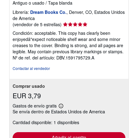
Antiguo o usado
/
Tapa blanda
Librería:
Dream Books Co.
, Denver, CO, Estados Unidos
de America
Calificación
(vendedor de 5 estrellas)
del
Condición: acceptable. This copy has clearly been
vendedor:
enjoyedâ"expect noticeable shelf wear and some minor
5
creases to the cover. Binding is strong, and all pages are
de
legible. May contain previous library markings or stamps.
5
Nº de ref. del artículo: DBV.1591795729.A
estrellas
Contactar al vendedor
Comprar usado
EUR 3,79
Gastos de envío gratis
Más
Se envía dentro de Estados Unidos de America
información
sobre
Cantidad disponible: 1 disponibles
las
tarifas
de
envío
Añadir al carrito