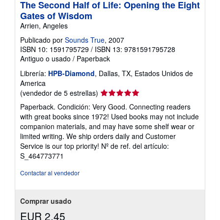
The Second Half of Life: Opening the Eight
Gates of Wisdom
Arrien, Angeles
Publicado por
Sounds True
, 2007
ISBN 10: 1591795729
/
ISBN 13: 9781591795728
Antiguo o usado
/
Paperback
Librería:
HPB-Diamond
, Dallas, TX, Estados Unidos de
America
Calificación
(vendedor de 5 estrellas)
del
Paperback. Condición: Very Good. Connecting readers
vendedor:
with great books since 1972! Used books may not include
5
companion materials, and may have some shelf wear or
de
limited writing. We ship orders daily and Customer
5
Service is our top priority!
Nº de ref. del artículo:
estrellas
S_464773771
Contactar al vendedor
Comprar usado
EUR 2,45