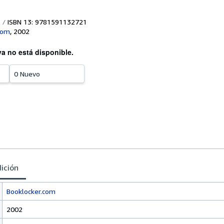
ISBN 13: 9781591132721
com
,
2002
ya no está disponible.
0 Nuevo
dición
Booklocker.com
2002