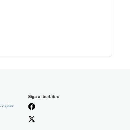
Siga a IberLibro
 y guías