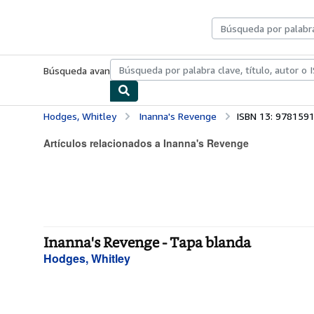
Pasar al contenido principal
IberLibro.com
Búsqueda avanzada
Colecciones
Libros antiguos
Arte y colecc
Hodges, Whitley
Inanna's Revenge
ISBN 13: 978159
Artículos relacionados a Inanna's Revenge
Inanna's Revenge - Tapa blanda
Hodges, Whitley