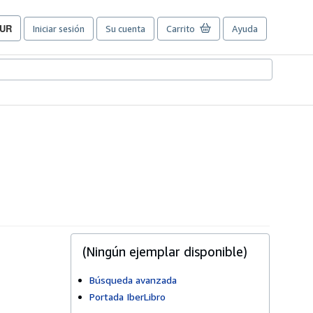
UR
Iniciar sesión
Su cuenta
Carrito
Ayuda
referencias
e
ompra
el
itio.
(Ningún ejemplar disponible)
Búsqueda avanzada
Portada IberLibro