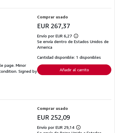
Comprar usado
EUR 267,37
Envío por EUR 6,27
Más
Se envía dentro de Estados Unidos de
información
sobre
America
las
tarifas
Cantidad disponible: 1 disponibles
de
envío
tle page. Minor
Añadir al carrito
condition. Signed by
Comprar usado
EUR 252,09
Envío por EUR 29,14
Más
Se envía de Reino Unido a Estados