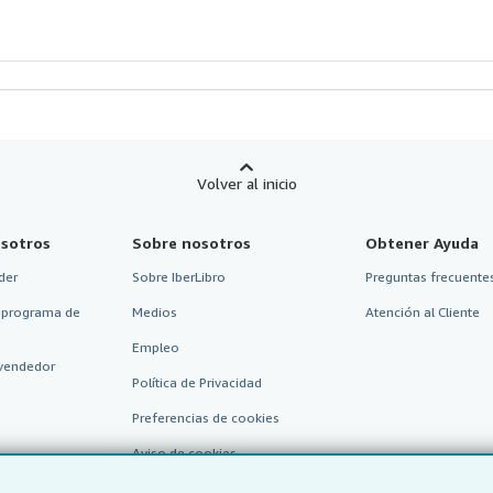
strellas
Volver al inicio
sotros
Sobre nosotros
Obtener Ayuda
der
Sobre IberLibro
Preguntas frecuentes
 programa de
Medios
Atención al Cliente
Empleo
vendedor
Política de Privacidad
Preferencias de cookies
Aviso de cookies
Accesibilidad