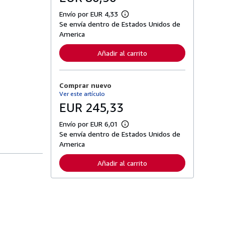
Envío por EUR 4,33
M
Se envía dentro de Estados Unidos de
á
s
America
i
n
Añadir al carrito
f
o
r
m
Comprar nuevo
a
c
Ver este artículo
i
EUR 245,33
ó
n
s
Envío por EUR 6,01
M
o
Se envía dentro de Estados Unidos de
á
b
s
America
r
i
e
n
l
Añadir al carrito
f
a
o
s
r
t
m
a
a
r
c
i
i
f
ó
a