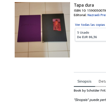
Tapa dura
ISBN 10: 159005007X
Editorial:
Nazraeli Pre
Ver todas las
copias
5 Usado
De
EUR 86,36
Sinopsis
Deta
Sinopsis
Book by Scholder Frit
"Sinopsis" puede pert