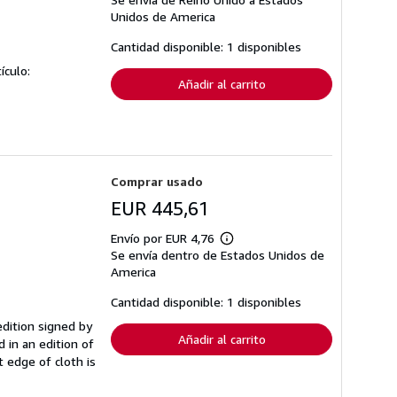
información
sobre
Unidos de America
las
tarifas
Cantidad disponible: 1 disponibles
de
envío
ículo:
Añadir al carrito
Comprar usado
EUR 445,61
Envío por EUR 4,76
Más
Se envía dentro de Estados Unidos de
información
sobre
America
las
tarifas
Cantidad disponible: 1 disponibles
de
envío
 edition signed by
Añadir al carrito
d in an edition of
 edge of cloth is