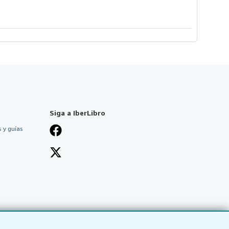
Siga a IberLibro
 y guías