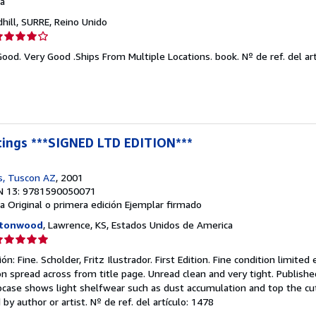
a
dhill, SURRE, Reino Unido
lificación
el
Good. Very Good .Ships From Multiple Locations. book.
Nº de ref. del art
endedor:
e
strellas
ntings ***SIGNED LTD EDITION***
s, Tuscon AZ
, 2001
N 13: 9781590050071
a
Original o primera edición
Ejemplar firmado
ttonwood
, Lawrence, KS, Estados Unidos de America
lificación
el
n: Fine. Scholder, Fritz Ilustrador. First Edition. Fine condition limited
endedor:
on spread across from title page. Unread clean and very tight. Publishe
pcase shows light shelfwear such as dust accumulation and top the cut
e
 by author or artist.
Nº de ref. del artículo: 1478