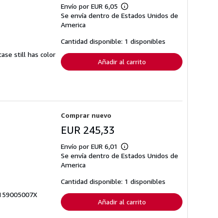
Envío por EUR 6,05
Más
Se envía dentro de Estados Unidos de
información
sobre
America
las
tarifas
Cantidad disponible: 1 disponibles
de
envío
ase still has color
Añadir al carrito
Comprar nuevo
EUR 245,33
Envío por EUR 6,01
Más
Se envía dentro de Estados Unidos de
información
sobre
America
las
tarifas
Cantidad disponible: 1 disponibles
de
envío
Q-159005007X
Añadir al carrito