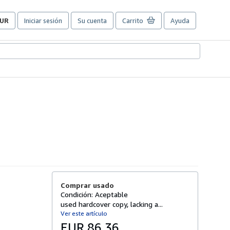
UR
Iniciar sesión
Su cuenta
Carrito
Ayuda
referencias
e
ompra
el
itio.
Comprar usado
Condición: Aceptable
used hardcover copy, lacking a...
Ver este artículo
EUR 86,36