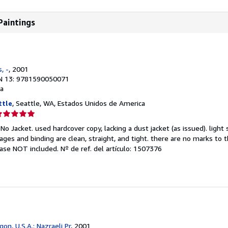
Paintings
, -
, 2001
N 13: 9781590050071
a
ttle
, Seattle, WA, Estados Unidos de America
lificación
el
No Jacket. used hardcover copy, lacking a dust jacket (as issued). light
endedor:
ges and binding are clean, straight, and tight. there are no marks to t
p case NOT included.
Nº de ref. del artículo: 1507376
e
strellas
on, U.S.A.: Nazraeli Pr
, 2001