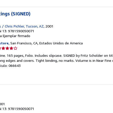
e
strellas
tings (SIGNED)
s / Chris Pichler, Tucson, AZ
, 2001
N 13: 9781590050071
a
Ejemplar firmado
store
, San Francisco, CA, Estados Unidos de America
lificación
el
ine. 165 pages, Folio. Includes slipcase. SIGNED by Fritz Scholder on ti
endedor:
long edges and covers. Tight binding, no marks. Volume is in Near Fine 
tículo: 066643
e
strellas
2001
N 13: 9781590050071