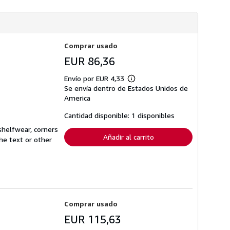
n
s
s
d
o
e
b
e
r
n
e
v
Comprar usado
l
í
a
o
EUR 86,36
s
t
a
Envío por EUR 4,33
Más
r
Se envía dentro de Estados Unidos de
información
i
sobre
America
f
las
a
tarifas
Cantidad disponible: 1 disponibles
s
de
d
envío
 shelfwear, corners
e
Añadir al carrito
e
he text or other
n
v
í
o
Comprar usado
EUR 115,63