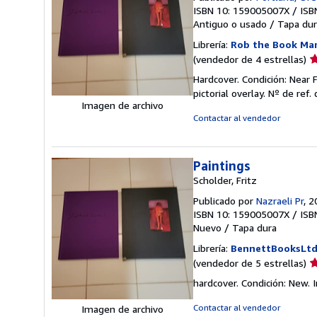
ISBN 10: 159005007X
/
ISB
Antiguo o usado
/
Tapa dur
Librería:
Rob the Book Ma
Ca
(vendedor de 4 estrellas)
d
Hardcover. Condición: Near F
v
pictorial overlay.
Nº de ref. 
4
Imagen de archivo
d
Contactar al vendedor
5
e
Paintings
Scholder, Fritz
Publicado por
Nazraeli Pr
, 
ISBN 10: 159005007X
/
ISB
Nuevo
/
Tapa dura
Librería:
BennettBooksLt
Ca
(vendedor de 5 estrellas)
d
hardcover. Condición: New. I
v
5
Contactar al vendedor
Imagen de archivo