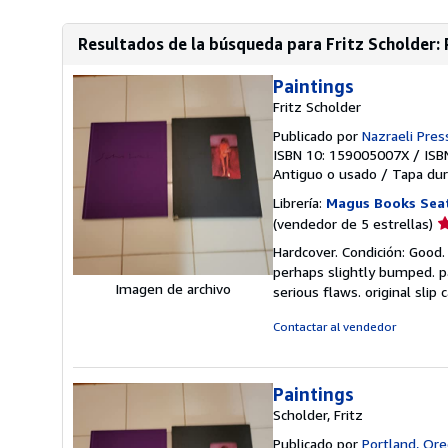
Resultados de la búsqueda para Fritz Scholder: 
Paintings
Fritz Scholder
Publicado por
Nazraeli Press
ISBN 10: 159005007X
/
ISB
Antiguo o usado
/
Tapa dur
Librería:
Magus Books Sea
Ca
(vendedor de 5 estrellas)
d
Hardcover. Condición: Good. 
v
perhaps slightly bumped. pa
5
Imagen de archivo
serious flaws. original sli
d
5
Contactar al vendedor
e
Paintings
Scholder, Fritz
Publicado por
Portland, Oreg