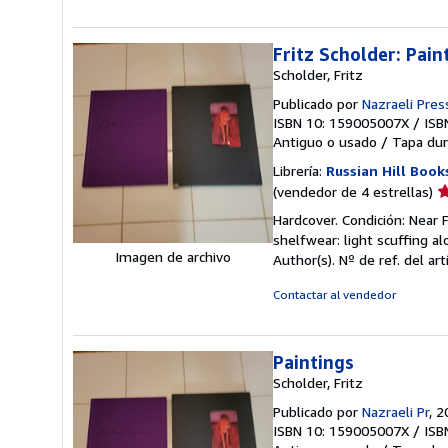
d
5
e
Fritz Scholder: Pain
Scholder, Fritz
Publicado por
Nazraeli Pres
ISBN 10: 159005007X
/
ISB
Antiguo o usado
/
Tapa dur
Librería:
Russian Hill Book
Ca
(vendedor de 4 estrellas)
d
Hardcover. Condición: Near F
v
shelfwear: light scuffing a
4
Imagen de archivo
Author(s).
Nº de ref. del ar
d
5
Contactar al vendedor
e
Paintings
Scholder, Fritz
Publicado por
Nazraeli Pr
, 
ISBN 10: 159005007X
/
ISB