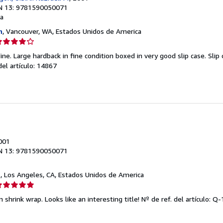
N 13: 9781590050071
a
n
, Vancouver, WA, Estados Unidos de America
lificación
el
ine. Large hardback in fine condition boxed in very good slip case. Slip c
endedor:
del artículo: 14867
e
strellas
2001
N 13: 9781590050071
d
, Los Angeles, CA, Estados Unidos de America
lificación
el
n shrink wrap. Looks like an interesting title!
Nº de ref. del artículo: 
endedor: