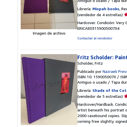
Antiguo o usado
/
Tapa dur
Librería:
Mispah books
, Re
Ca
(vendedor de 4 estrellas)
d
Hardcover. Condición: Very 
v
ERICA803159005007X4
4
Imagen de archivo
d
Contactar al vendedor
5
e
Fritz Scholder: Pai
Scholder, Fritz
Publicado por
Nazraeli Pres
ISBN 10: 159005007X
/
ISB
Antiguo o usado
/
Tapa dur
Librería:
Shade of the Co
Ca
(vendedor de 5 estrellas)
d
Hardcover/Hardback. Condició
v
artist beneath his portrait 
5
2000 casebound copies. Sli
d
coming free slightly. signed
5