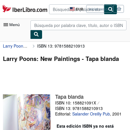
Pasar al contenido principal
IberLibro.com
EUR
Iniciar sesión
Preferencias
de
compra
Menú
del
sitio.
Larry Poons: New Paintings
ISBN 13: 9781588210913
Mi cuenta
Consultar mis pedidos
Larry Poons: New Paintings - Tapa blanda
Búsqueda avanzada
Colecciones
Libros antiguos
Tapa blanda
Arte y coleccionismo
ISBN 10: 158821091X
Vendedores
ISBN 13: 9781588210913
Editorial:
Salander Oreilly Pub
,
2001
Comenzar a vender
Esta edición ISBN ya no está
Ayuda