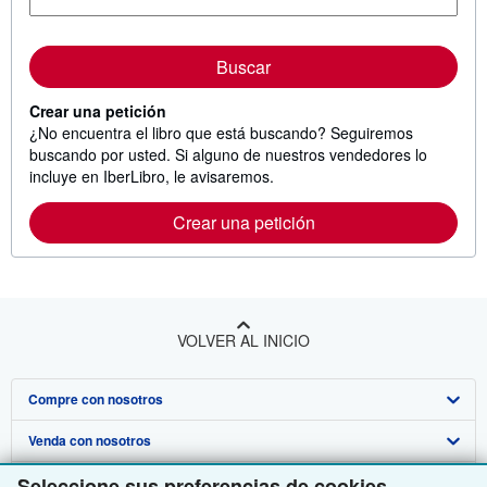
Buscar
Crear una petición
¿No encuentra el libro que está buscando? Seguiremos
buscando por usted. Si alguno de nuestros vendedores lo
incluye en IberLibro, le avisaremos.
Crear una petición
VOLVER AL INICIO
Compre con nosotros
Venda con nosotros
Búsqueda avanzada
Seleccione sus preferencias de cookies
Sobre nosotros
Colecciones
Comenzar a vender