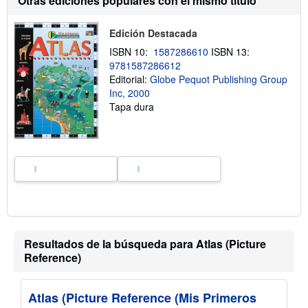
Otras ediciones populares con el mismo título
n
s
o
Edición Destacada
b
r
ISBN 10:
1587286610
ISBN 13:
e
9781587286612
l
a
Editorial:
Globe Pequot Publishing Group
s
Inc, 2000
t
Tapa dura
a
r
i
f
a
s
d
e
e
n
v
í
o
Resultados de la búsqueda para Atlas (Picture
Reference)
Atlas (Picture Reference (Mis Primeros