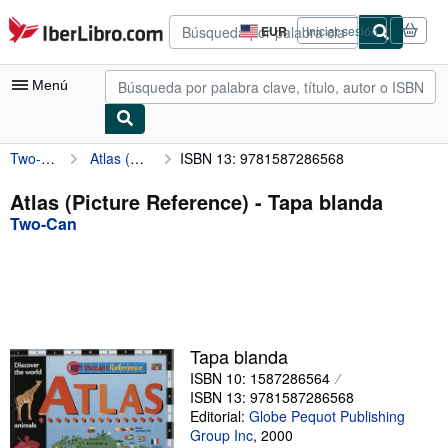
Pasar al contenido principal
IberLibro.com
EUR
Iniciar sesión
Preferencias
de
compra
Menú
del
sitio.
Two-Can
Atlas (Picture Reference)
ISBN 13: 9781587286568
Mi cuenta
Consultar mis pedidos
Atlas (Picture Reference) - Tapa blanda
Two-Can
Búsqueda avanzada
Colecciones
Libros antiguos
Arte y coleccionismo
Tapa blanda
Vendedores
ISBN 10: 1587286564
ISBN 13: 9781587286568
Comenzar a vender
Editorial:
Globe Pequot Publishing
Group Inc
,
2000
Ayuda