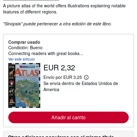
Sinopsis
A picture atlas of the world offers illustrations explaining notable
features of different regions.
"Sinopsis" puede pertenecer a otra edición de este libro.
Comprar usado
Condición: Bueno
Connecting readers with great books...
Ver este artículo
EUR 2,32
Envío por EUR 3,25
M
Se envía dentro de Estados Unidos de
á
s
America
i
n
f
o
r
m
Añadir al carrito
a
c
i
ó