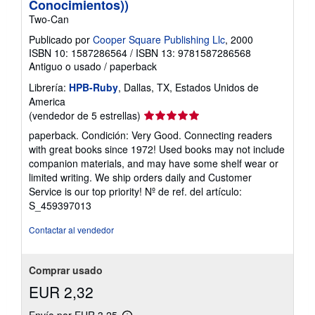
Conocimientos))
Two-Can
Publicado por
Cooper Square Publishing Llc
, 2000
ISBN 10: 1587286564
/
ISBN 13: 9781587286568
Antiguo o usado
/
paperback
Librería:
HPB-Ruby
, Dallas, TX, Estados Unidos de
America
Calificación
(vendedor de 5 estrellas)
del
paperback. Condición: Very Good. Connecting readers
vendedor:
with great books since 1972! Used books may not include
5
companion materials, and may have some shelf wear or
de
limited writing. We ship orders daily and Customer
5
Service is our top priority!
Nº de ref. del artículo:
estrellas
S_459397013
Contactar al vendedor
Comprar usado
EUR 2,32