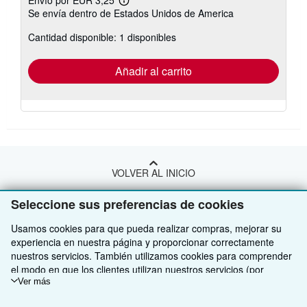
Envío por EUR 3,25
Más
Se envía dentro de Estados Unidos de America
información
sobre
Cantidad disponible: 1 disponibles
las
tarifas
de
envío
Añadir al carrito
VOLVER AL INICIO
Seleccione sus preferencias de cookies
Compre con nosotros
Usamos cookies para que pueda realizar compras, mejorar su
Venda con nosotros
Búsqueda avanzada
experiencia en nuestra página y proporcionar correctamente
nuestros servicios. También utilizamos cookies para comprender
Sobre nosotros
Colecciones
Comenzar a vender
el modo en que los clientes utilizan nuestros servicios (por
ejemplo, midiendo las visitas al sitio) y así poder realizar mejoras.
Ver más
Obtener Ayuda
Mi cuenta
Únase a nuestro programa de afiliados
Sobre IberLibro
Si está de acuerdo, también utilizaremos cookies de terceros