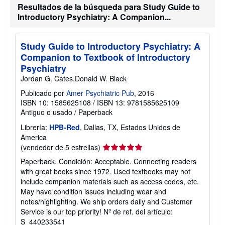
Resultados de la búsqueda para Study Guide to
n
n
s
v
Introductory Psychiatry: A Companion...
o
í
b
o
r
e
Study Guide to Introductory Psychiatry: A
l
Companion to Textbook of Introductory
a
s
Psychiatry
t
Jordan G. Cates,Donald W. Black
a
r
Publicado por
Amer Psychiatric Pub
, 2016
i
ISBN 10: 1585625108
/
ISBN 13: 9781585625109
f
a
Antiguo o usado
/
Paperback
s
d
Librería:
HPB-Red
, Dallas, TX, Estados Unidos de
e
America
e
Calificación
(vendedor de 5 estrellas)
n
del
v
Paperback. Condición: Acceptable. Connecting readers
í
vendedor:
with great books since 1972. Used textbooks may not
o
5
include companion materials such as access codes, etc.
de
May have condition issues including wear and
5
notes/highlighting. We ship orders daily and Customer
estrellas
Service is our top priority!
Nº de ref. del artículo:
S_440233541