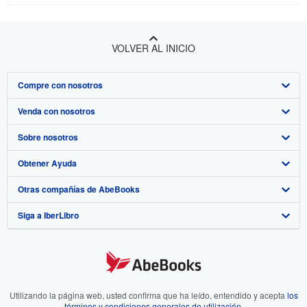
VOLVER AL INICIO
Compre con nosotros
Venda con nosotros
Búsqueda avanzada
Sobre nosotros
Colecciones
Comenzar a vender
Obtener Ayuda
Mi cuenta
Únase a nuestro programa de afiliados
Sobre IberLibro
Otras compañías de AbeBooks
Mis pedidos
Recomiende un vendedor
Medios
Preguntas frecuentes y guías
Siga a IberLibro
Ver carrito
Empleo
Atención al Cliente
AbeBooks.com
Política de Privacidad
AbeBooks.co.uk
Preferencias de cookies
AbeBooks.de
Aviso de cookies
AbeBooks.fr
Utilizando la página web, usted confirma que ha leído, entendido y acepta
los
términos y condiciones generales de utilización
.