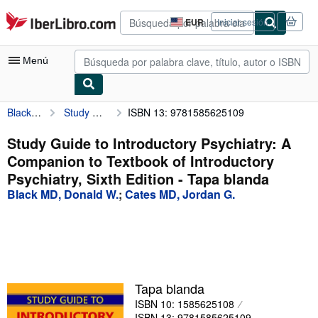
Pasar al contenido principal
IberLibro.com
EUR
Iniciar sesión
Preferencias
de
compra
Menú
del
sitio.
Black MD, Donald W.
Study Guide to Introductory Psychiatry: A Companion to Textbook of Introductory Psychiatry, Sixth Edition
ISBN 13: 9781585625109
Mi cuenta
Consultar mis pedidos
Study Guide to Introductory Psychiatry: A
Companion to Textbook of Introductory
Cerrar sesión
Psychiatry, Sixth Edition - Tapa blanda
Búsqueda avanzada
Black MD, Donald W.
;
Cates MD, Jordan G.
Colecciones
Libros antiguos
Arte y coleccionismo
Tapa blanda
Vendedores
ISBN 10: 1585625108
Comenzar a vender
ISBN 13: 9781585625109