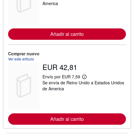
s
America
i
n
f
o
r
m
Añadir al carrito
a
c
i
ó
n
Comprar nuevo
s
Ver este artículo
o
EUR 42,81
b
r
e
Envío por EUR 7,59
M
l
Se envía de Reino Unido a Estados Unidos
á
a
s
de America
s
i
t
n
a
f
r
o
i
r
f
m
a
Añadir al carrito
a
s
c
d
i
e
ó
e