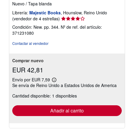
Nuevo
/
Tapa blanda
Librería:
Majestic Books
, Hounslow, Reino Unido
Calificación
(vendedor de 4 estrellas)
del
Condición: New. pp. 344.
Nº de ref. del artículo:
vendedor:
371231080
4
de
Contactar al vendedor
5
estrellas
Comprar nuevo
EUR 42,81
Envío por EUR 7,59
Más
Se envía de Reino Unido a Estados Unidos de America
información
sobre
Cantidad disponible: 1 disponibles
las
tarifas
de
envío
Añadir al carrito