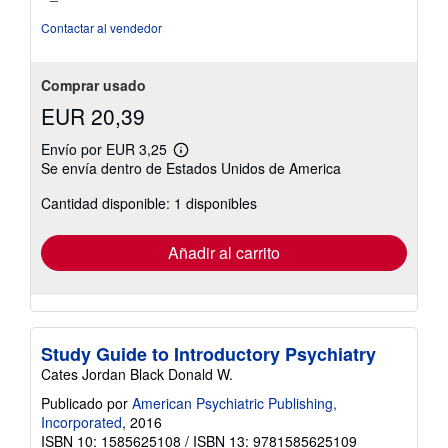
Contactar al vendedor
Comprar usado
EUR 20,39
Envío por EUR 3,25
Más
Se envía dentro de Estados Unidos de America
información
sobre
Cantidad disponible: 1 disponibles
las
tarifas
de
envío
Añadir al carrito
Study Guide to Introductory Psychiatry
Cates Jordan Black Donald W.
Publicado por
American Psychiatric Publishing,
Incorporated
, 2016
ISBN 10: 1585625108
/
ISBN 13: 9781585625109