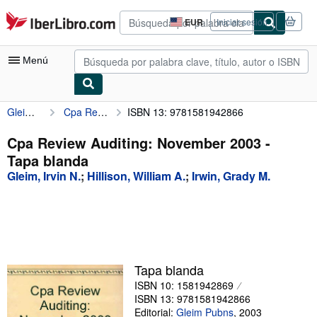
Pasar al contenido principal
IberLibro.com
EUR
Iniciar sesión
Preferencias
de
compra
Menú
del
sitio.
Gleim, Irvin N.
Cpa Review Auditing: November 2003
ISBN 13: 9781581942866
Mi cuenta
Consultar mis pedidos
Cpa Review Auditing: November 2003 -
Tapa blanda
Búsqueda avanzada
Gleim, Irvin N.
;
Hillison, William A.
;
Irwin, Grady M.
Colecciones
Libros antiguos
Arte y coleccionismo
Vendedores
Tapa blanda
ISBN 10: 1581942869
Comenzar a vender
ISBN 13: 9781581942866
Ayuda
Editorial:
Gleim Pubns
,
2003