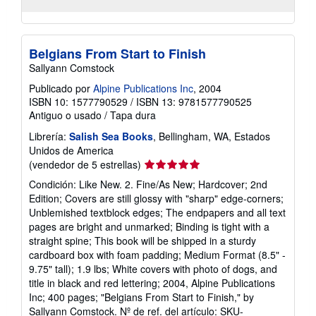
Belgians From Start to Finish
Sallyann Comstock
Publicado por
Alpine Publications Inc
, 2004
ISBN 10: 1577790529
/
ISBN 13: 9781577790525
Antiguo o usado
/
Tapa dura
Librería:
Salish Sea Books
, Bellingham, WA, Estados
Unidos de America
Calificación
(vendedor de 5 estrellas)
del
Condición: Like New. 2. Fine/As New; Hardcover; 2nd
vendedor:
Edition; Covers are still glossy with "sharp" edge-corners;
5
Unblemished textblock edges; The endpapers and all text
de
pages are bright and unmarked; Binding is tight with a
5
straight spine; This book will be shipped in a sturdy
estrellas
cardboard box with foam padding; Medium Format (8.5" -
9.75" tall); 1.9 lbs; White covers with photo of dogs, and
title in black and red lettering; 2004, Alpine Publications
Inc; 400 pages; "Belgians From Start to Finish," by
Sallyann Comstock.
Nº de ref. del artículo: SKU-