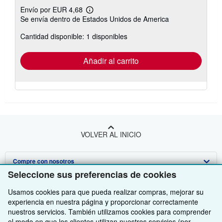
Envío por EUR 4,68
Más
Se envía dentro de Estados Unidos de America
información
sobre
Cantidad disponible: 1 disponibles
las
tarifas
de
envío
Añadir al carrito
VOLVER AL INICIO
Compre con nosotros
Seleccione sus preferencias de cookies
Venda con nosotros
Búsqueda avanzada
Usamos cookies para que pueda realizar compras, mejorar su
Sobre nosotros
Colecciones
Comenzar a vender
experiencia en nuestra página y proporcionar correctamente
nuestros servicios. También utilizamos cookies para comprender
Obtener Ayuda
Mi cuenta
Únase a nuestro programa de afiliados
Sobre IberLibro
el modo en que los clientes utilizan nuestros servicios (por