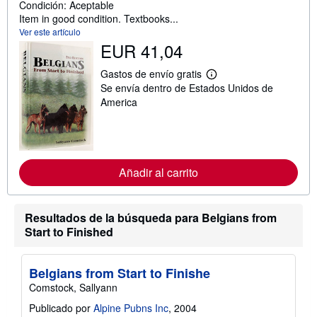
Condición: Aceptable
Item in good condition. Textbooks...
Ver este artículo
EUR 41,04
Gastos de envío gratis
M
Se envía dentro de Estados Unidos de
á
s
America
i
n
f
o
r
m
Añadir al carrito
a
c
i
ó
Resultados de la búsqueda para Belgians from
n
s
Start to Finished
o
b
r
Belgians from Start to Finishe
e
l
Comstock, Sallyann
a
s
Publicado por
Alpine Pubns Inc
, 2004
t