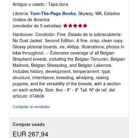
Antiguo o usado
/
Tapa dura
Librería:
Turn-The-Page Books
, Skyway, WA, Estados
Unidos de America
Calificación
(vendedor de 5 estrellas)
del
Hardcover. Condición: Fine. Estado de la sobrecubierta:
vendedor:
No Dust Jacket. Second Edition. A fine, crisp, clean copy.
5
Glossy pictorial boards. xiv, 460pp. Illustrations, photos in
de
b&w throughout. -- Extensive coverage of all Belgian
5
Shepherd breeds, including the Belgian Tervuren, Belgian
estrellas
Malinois, Belgian Sheepdog, and Belgian Lakenois.
Includes history, development, temperament, type,
structure, inheritance, breeding, whelping, raising
puppies, and the versatility of the breeds, with a section
on each activity. Size: 8vo - 8" - 9" Tall.
Nº de ref. del
artículo: 074606
Contactar al vendedor
Comprar usado
EUR 267,94