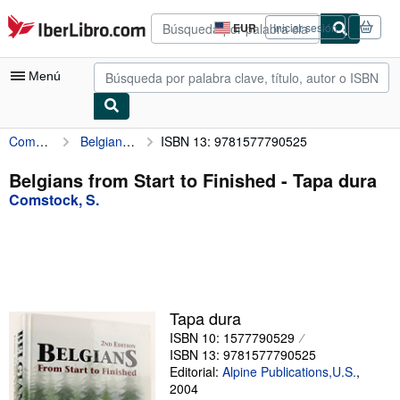
Pasar al contenido principal
IberLibro.com
EUR
Iniciar sesión
Preferencias
de
compra
Menú
del
sitio.
Comstock, S.
Belgians from Start to Finished
ISBN 13: 9781577790525
Mi cuenta
Consultar mis pedidos
Belgians from Start to Finished - Tapa dura
Comstock, S.
Búsqueda avanzada
Colecciones
Libros antiguos
Arte y coleccionismo
Tapa dura
Vendedores
ISBN 10: 1577790529
ISBN 13: 9781577790525
Comenzar a vender
Editorial:
Alpine Publications,U.S.
,
2004
Ayuda