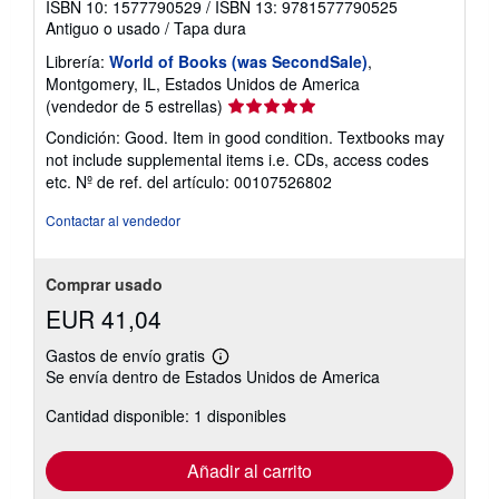
ISBN 10: 1577790529
/
ISBN 13: 9781577790525
a
Antiguo o usado
/
Tapa dura
r
i
Librería:
World of Books (was SecondSale)
,
f
a
Montgomery, IL, Estados Unidos de America
s
Calificación
(vendedor de 5 estrellas)
d
del
e
Condición: Good. Item in good condition. Textbooks may
e
vendedor:
not include supplemental items i.e. CDs, access codes
n
5
v
etc.
Nº de ref. del artículo: 00107526802
de
í
o
5
Contactar al vendedor
estrellas
Comprar usado
EUR 41,04
Gastos de envío gratis
Más
Se envía dentro de Estados Unidos de America
información
sobre
Cantidad disponible: 1 disponibles
las
tarifas
de
envío
Añadir al carrito