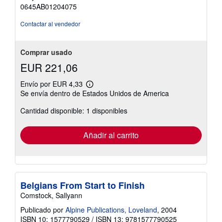
0645AB01204075
Contactar al vendedor
Comprar usado
EUR 221,06
Envío por EUR 4,33
Más
Se envía dentro de Estados Unidos de America
información
sobre
Cantidad disponible: 1 disponibles
las
tarifas
de
envío
Añadir al carrito
Belgians From Start to Finish
Comstock, Sallyann
Publicado por
Alpine Publications, Loveland
, 2004
ISBN 10: 1577790529
/
ISBN 13: 9781577790525