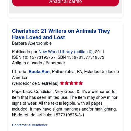
Añadir al carrito
Cherished: 21 Writers on Animals They
Have Loved and Lost
Barbara Abercrombie
Publicado por
New World Library (edition 0)
, 2011
ISBN 10: 1577319575
/
ISBN 13: 9781577319573
Antiguo o usado
/
Paperback
Librería:
BooksRun
, Philadelphia, PA, Estados Unidos de
America
Calificación
(vendedor de 5 estrellas)
del
Paperback. Condición: Very Good. 0. It's a well-cared-for
vendedor:
item that has seen limited use. The item may show minor
5
signs of wear. All the text is legible, with all pages
de
included. It may have slight markings and/or highlighting.
5
Nº de ref. del artículo: 1577319575-8-1
estrellas
Contactar al vendedor