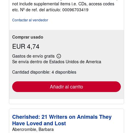
vendedor:
not include supplemental items i.e. CDs, access codes
5
etc.
Nº de ref. del artículo: 00096703419
de
5
Contactar al vendedor
estrellas
Comprar usado
EUR 4,74
Gastos de envío gratis
Más
Se envía dentro de Estados Unidos de America
información
sobre
Cantidad disponible: 4 disponibles
las
tarifas
de
envío
Añadir al carrito
Cherished: 21 Writers on Animals They
Have Loved and Lost
Abercrombie, Barbara