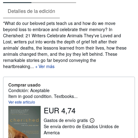
Detalles de la edición
Sinopsis
"What do our beloved pets teach us and how do we move
beyond loss to embrace and celebrate their memory? In
Cherished: 21 Writers Celebrate Animals They've Loved and
Lost, writers put into words the depth of grief felt after their
animals' deaths, the lessons learned from their lives, how these
animals changed them, and the joy they left behind. These
remarkable stories go far beyond conveying the
heartbreaking...
Ver más
Comprar usado
Condición: Aceptable
Item in good condition. Textbooks...
Ver este artículo
EUR 4,74
Gastos de envío gratis
M
Se envía dentro de Estados Unidos de
á
s
America
i