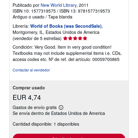
Publicado por
New World Library
, 2011
ISBN 10: 1577319575
/
ISBN 13: 9781577319573
Antiguo o usado
/
Tapa blanda
Librería:
World of Books (was SecondSale)
,
Montgomery, IL, Estados Unidos de America
Calificación
(vendedor de 5 estrellas)
del
Condición: Very Good. Item in very good condition!
vendedor:
Textbooks may not include supplemental items i.e. CDs,
5
access codes etc.
Nº de ref. del artículo: 00059700865
de
5
Contactar al vendedor
estrellas
Comprar usado
EUR 4,74
Gastos de envío gratis
Más
Se envía dentro de Estados Unidos de America
información
sobre
Cantidad disponible: 1 disponibles
las
tarifas
de
envío