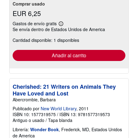
Comprar usado
EUR 6,25
Gastos de envío gratis
Más
Se envía dentro de Estados Unidos de America
información
sobre
Cantidad disponible: 1 disponibles
las
tarifas
de
envío
Añadir al carrito
Cherished: 21 Writers on Animals They
Have Loved and Lost
Abercrombie, Barbara
Publicado por
New World Library
, 2011
ISBN 10: 1577319575
/
ISBN 13: 9781577319573
Antiguo o usado
/
Tapa blanda
Librería:
Wonder Book
, Frederick, MD, Estados Unidos
de America