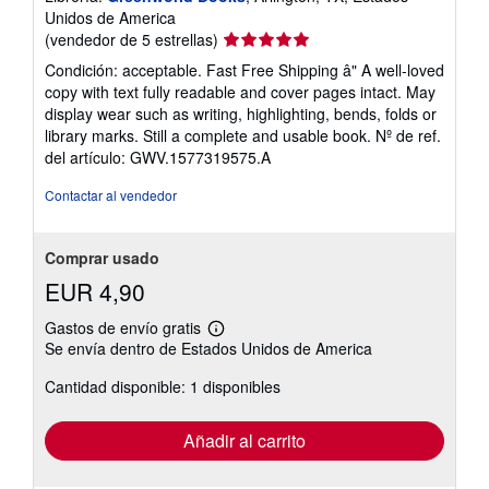
Unidos de America
Calificación
(vendedor de 5 estrellas)
del
Condición: acceptable. Fast Free Shipping â" A well-loved
vendedor:
copy with text fully readable and cover pages intact. May
5
display wear such as writing, highlighting, bends, folds or
de
library marks. Still a complete and usable book.
Nº de ref.
5
del artículo: GWV.1577319575.A
estrellas
Contactar al vendedor
Comprar usado
EUR 4,90
Gastos de envío gratis
Más
Se envía dentro de Estados Unidos de America
información
sobre
Cantidad disponible: 1 disponibles
las
tarifas
de
envío
Añadir al carrito