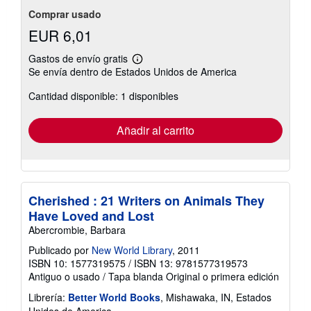
Comprar usado
EUR 6,01
Gastos de envío gratis
Más
Se envía dentro de Estados Unidos de America
información
sobre
Cantidad disponible: 1 disponibles
las
tarifas
de
envío
Añadir al carrito
Cherished : 21 Writers on Animals They
Have Loved and Lost
Abercrombie, Barbara
Publicado por
New World Library
, 2011
ISBN 10: 1577319575
/
ISBN 13: 9781577319573
Antiguo o usado
/
Tapa blanda
Original o primera edición
Librería:
Better World Books
, Mishawaka, IN, Estados