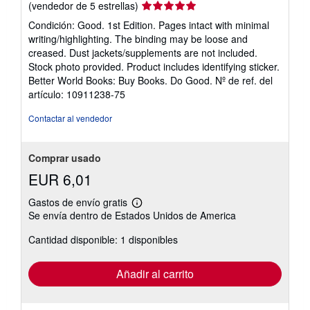
Calificación
(vendedor de 5 estrellas)
del
Condición: Good. 1st Edition. Pages intact with minimal
vendedor:
writing/highlighting. The binding may be loose and
5
creased. Dust jackets/supplements are not included.
de
Stock photo provided. Product includes identifying sticker.
5
Better World Books: Buy Books. Do Good.
Nº de ref. del
estrellas
artículo: 10911238-75
Contactar al vendedor
Comprar usado
EUR 6,01
Gastos de envío gratis
Más
Se envía dentro de Estados Unidos de America
información
sobre
Cantidad disponible: 1 disponibles
las
tarifas
de
envío
Añadir al carrito