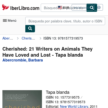
Pasar al contenido principal
IberLibro.com
EUR
Iniciar sesión
Preferencias
de
compra
Menú
del
sitio.
Abercrombie, Barbara
Cherished: 21 Writers on Animals They Have Loved and Lost
ISBN 13: 9781577319573
Mi cuenta
Consultar mis pedidos
Cherished: 21 Writers on Animals They
Have Loved and Lost - Tapa blanda
Búsqueda avanzada
Abercrombie, Barbara
Colecciones
Libros antiguos
Arte y coleccionismo
Vendedores
Tapa blanda
ISBN 10: 1577319575
Comenzar a vender
ISBN 13: 9781577319573
Ayuda
Editorial:
New World Library
,
2011