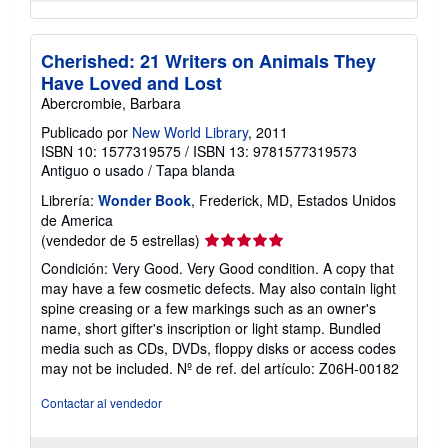
Cherished: 21 Writers on Animals They
Have Loved and Lost
Abercrombie, Barbara
Publicado por
New World Library
, 2011
ISBN 10: 1577319575
/
ISBN 13: 9781577319573
Antiguo o usado
/
Tapa blanda
Librería:
Wonder Book
, Frederick, MD, Estados Unidos
de America
Calificación
(vendedor de 5 estrellas)
del
Condición: Very Good. Very Good condition. A copy that
vendedor:
may have a few cosmetic defects. May also contain light
5
spine creasing or a few markings such as an owner's
de
name, short gifter's inscription or light stamp. Bundled
5
media such as CDs, DVDs, floppy disks or access codes
estrellas
may not be included.
Nº de ref. del artículo: Z06H-00182
Contactar al vendedor