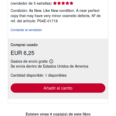
Calificación
(vendedor de 5 estrellas)
del
Condición: As New. Like New condition. A near perfect
vendedor:
copy that may have very minor cosmetic defects.
Nº de
5
ref. del artículo: P04E-01718
de
5
Contactar al vendedor
estrellas
Comprar usado
EUR 6,25
Gastos de envío gratis
Más
Se envía dentro de Estados Unidos de America
información
sobre
Cantidad disponible: 1 disponibles
las
tarifas
de
envío
Añadir al carrito
Existen otras
9
copia(s) de este libro