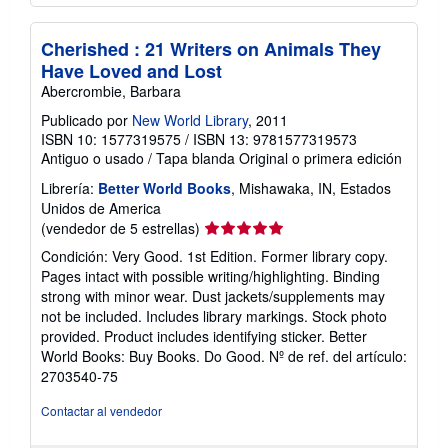
Cherished : 21 Writers on Animals They
Have Loved and Lost
Abercrombie, Barbara
Publicado por
New World Library
, 2011
ISBN 10: 1577319575
/
ISBN 13: 9781577319573
Antiguo o usado
/
Tapa blanda
Original o primera edición
Librería:
Better World Books
, Mishawaka, IN, Estados
Unidos de America
Calificación
(vendedor de 5 estrellas)
del
Condición: Very Good. 1st Edition. Former library copy.
vendedor:
Pages intact with possible writing/highlighting. Binding
5
strong with minor wear. Dust jackets/supplements may
de
not be included. Includes library markings. Stock photo
5
provided. Product includes identifying sticker. Better
estrellas
World Books: Buy Books. Do Good.
Nº de ref. del artículo:
2703540-75
Contactar al vendedor