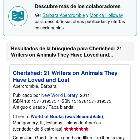
s
í
Descubre más de los colaboradores
o
o
b
Ver
Barbara Abercrombie
y
Monica Holloway
r
e
para descubrir sus obras publicadas y ofertas
l
coleccionables.
a
s
t
a
Resultados de la búsqueda para Cherished: 21
r
i
Writers on Animals They Have Loved and...
f
a
s
Cherished: 21 Writers on Animals They
d
e
Have Loved and Lost
e
Abercrombie, Barbara
n
v
Publicado por
New World Library
, 2011
í
o
ISBN 10: 1577319575
/
ISBN 13: 9781577319573
Antiguo o usado
/
Tapa blanda
Librería:
World of Books (was SecondSale)
,
Montgomery, IL, Estados Unidos de America
Calificación
(vendedor de 5 estrellas)
del
Condición: Good. Item in good condition. Textbooks may