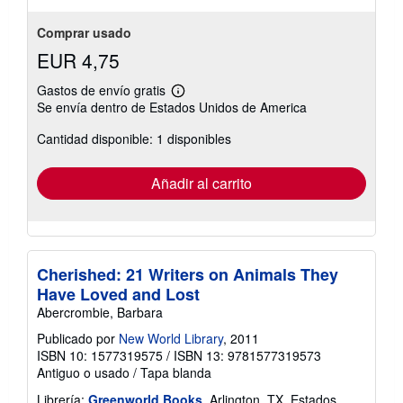
Comprar usado
EUR 4,75
Gastos de envío gratis
Más
Se envía dentro de Estados Unidos de America
información
sobre
Cantidad disponible: 1 disponibles
las
tarifas
de
envío
Añadir al carrito
Cherished: 21 Writers on Animals They
Have Loved and Lost
Abercrombie, Barbara
Publicado por
New World Library
, 2011
ISBN 10: 1577319575
/
ISBN 13: 9781577319573
Antiguo o usado
/
Tapa blanda
Librería:
Greenworld Books
, Arlington, TX, Estados