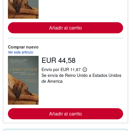
n
f
o
r
m
a
Añadir al carrito
c
i
ó
n
Comprar nuevo
s
o
Ver este artículo
b
EUR 44,58
r
e
l
Envío por EUR 11,67
M
a
Se envía de Reino Unido a Estados Unidos
á
s
s
de America
t
i
a
n
r
f
i
o
f
r
a
m
s
a
d
Añadir al carrito
c
e
i
e
ó
n
n
v