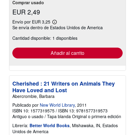
Comprar usado
EUR 2,49
Envío por EUR 3,25
Más
Se envía dentro de Estados Unidos de America
información
sobre
Cantidad disponible: 1 disponibles
las
tarifas
de
envío
Añadir al carrito
Cherished : 21 Writers on Animals They
Have Loved and Lost
Abercrombie, Barbara
Publicado por
New World Library
, 2011
ISBN 10: 1577319575
/
ISBN 13: 9781577319573
Antiguo o usado
/
Tapa blanda
Original o primera edición
Librería:
Better World Books
, Mishawaka, IN, Estados
Unidos de America