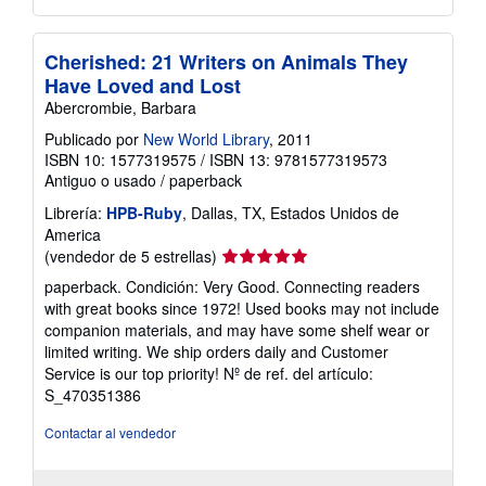
Cherished: 21 Writers on Animals They
Have Loved and Lost
Abercrombie, Barbara
Publicado por
New World Library
, 2011
ISBN 10: 1577319575
/
ISBN 13: 9781577319573
Antiguo o usado
/
paperback
Librería:
HPB-Ruby
, Dallas, TX, Estados Unidos de
America
Calificación
(vendedor de 5 estrellas)
del
paperback. Condición: Very Good. Connecting readers
vendedor:
with great books since 1972! Used books may not include
5
companion materials, and may have some shelf wear or
de
limited writing. We ship orders daily and Customer
5
Service is our top priority!
Nº de ref. del artículo:
estrellas
S_470351386
Contactar al vendedor