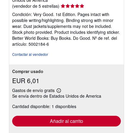
Unidos de America
Calificación
(vendedor de 5 estrellas)
del
Condición: Very Good. 1st Edition. Pages intact with
vendedor:
possible writing/highlighting. Binding strong with minor
5
wear. Dust jackets/supplements may not be included.
de
Stock photo provided. Product includes identifying sticker.
5
Better World Books: Buy Books. Do Good.
Nº de ref. del
estrellas
artículo: 5002184-6
Contactar al vendedor
Comprar usado
EUR 6,01
Gastos de envío gratis
Más
Se envía dentro de Estados Unidos de America
información
sobre
Cantidad disponible: 1 disponibles
las
tarifas
de
envío
Añadir al carrito