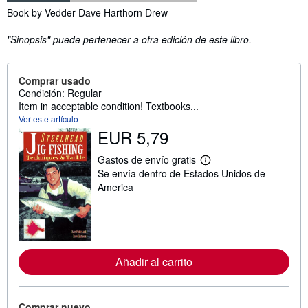
Sinopsis
Book by Vedder Dave Harthorn Drew
"Sinopsis" puede pertenecer a otra edición de este libro.
Comprar usado
Condición: Regular
Item in acceptable condition! Textbooks...
Ver este artículo
EUR 5,79
Gastos de envío gratis
M
Se envía dentro de Estados Unidos de
á
s
America
i
n
f
o
r
m
a
Añadir al carrito
c
i
ó
n
Comprar nuevo