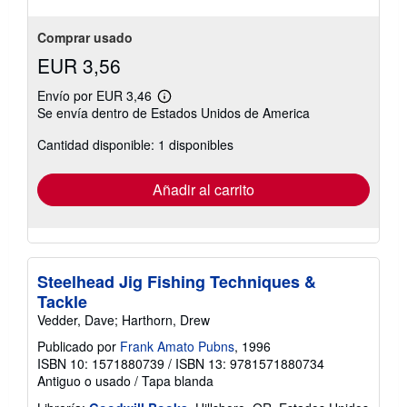
Comprar usado
EUR 3,56
Envío por EUR 3,46
Más
Se envía dentro de Estados Unidos de America
información
sobre
Cantidad disponible: 1 disponibles
las
tarifas
de
envío
Añadir al carrito
Steelhead Jig Fishing Techniques &
Tackle
Vedder, Dave; Harthorn, Drew
Publicado por
Frank Amato Pubns
, 1996
ISBN 10: 1571880739
/
ISBN 13: 9781571880734
Antiguo o usado
/
Tapa blanda