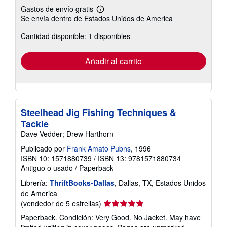
Gastos de envío gratis
Más
Se envía dentro de Estados Unidos de America
información
sobre
Cantidad disponible: 1 disponibles
las
tarifas
de
envío
Añadir al carrito
Steelhead Jig Fishing Techniques &
Tackle
Dave Vedder; Drew Harthorn
Publicado por
Frank Amato Pubns
, 1996
ISBN 10: 1571880739
/
ISBN 13: 9781571880734
Antiguo o usado
/
Paperback
Librería:
ThriftBooks-Dallas
, Dallas, TX, Estados Unidos
de America
Calificación
(vendedor de 5 estrellas)
del
Paperback. Condición: Very Good. No Jacket. May have
vendedor: