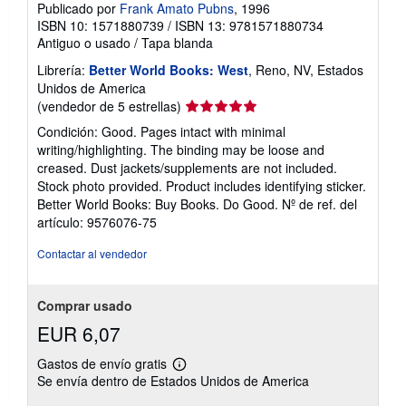
Publicado por
Frank Amato Pubns
, 1996
ISBN 10: 1571880739
/
ISBN 13: 9781571880734
Antiguo o usado
/
Tapa blanda
Librería:
Better World Books: West
, Reno, NV, Estados
Unidos de America
Calificación
(vendedor de 5 estrellas)
del
Condición: Good. Pages intact with minimal
vendedor:
writing/highlighting. The binding may be loose and
5
creased. Dust jackets/supplements are not included.
de
Stock photo provided. Product includes identifying sticker.
5
Better World Books: Buy Books. Do Good.
Nº de ref. del
estrellas
artículo: 9576076-75
Contactar al vendedor
Comprar usado
EUR 6,07
Gastos de envío gratis
Más
Se envía dentro de Estados Unidos de America
información
sobre