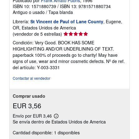
Publicado por
Frank Amato Pubns
, 1996
ISBN 10: 1571880739
/
ISBN 13: 9781571880734
Antiguo o usado
/
Tapa blanda
Librería:
St Vincent de Paul of Lane County
, Eugene,
OR, Estados Unidos de America
Calificación
(vendedor de 5 estrellas)
del
Condición: Very Good. BOOK HAS SOME
vendedor:
HIGHLIGHTING AND/OR UNDERLINING OF TEXT.
5
paperback 100% of proceeds go to charity! May have
de
signs of use, wear and minor cosmetic defects.
Nº de ref.
5
del artículo: Y-003-3331
estrellas
Contactar al vendedor
Comprar usado
EUR 3,56
Envío por EUR 3,46
Más
Se envía dentro de Estados Unidos de America
información
sobre
Cantidad disponible: 1 disponibles
las
tarifas