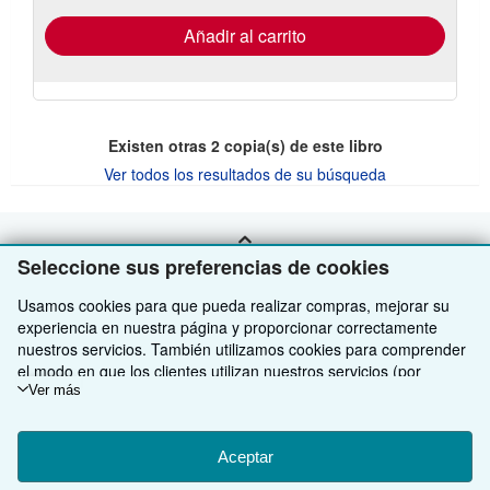
de
envío
Añadir al carrito
Existen otras
2
copia(s) de este libro
Ver todos los resultados de su búsqueda
VOLVER AL INICIO
Seleccione sus preferencias de cookies
Usamos cookies para que pueda realizar compras, mejorar su
Compre con nosotros
experiencia en nuestra página y proporcionar correctamente
nuestros servicios. También utilizamos cookies para comprender
Venda con nosotros
Búsqueda avanzada
el modo en que los clientes utilizan nuestros servicios (por
ejemplo, midiendo las visitas al sitio) y así poder realizar mejoras.
Ver más
Sobre nosotros
Colecciones
Comenzar a vender
Si está de acuerdo, también utilizaremos cookies de terceros
para mostrar contenido relevante en los anuncios y medir el
Obtener Ayuda
Mi cuenta
Únase a nuestro programa de afiliados
Sobre IberLibro
rendimiento de los mismos. Elija Rechazar si noestá de acuerdo
Aceptar
o Personalizar para obtener más información. Puede cambiar sus
Otras compañías de AbeBooks
Mis pedidos
Recomiende un vendedor
Medios
Preguntas frecuentes y guías