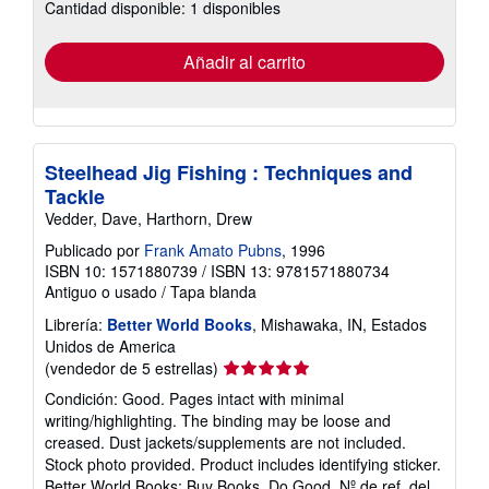
Cantidad disponible: 1 disponibles
las
tarifas
de
envío
Añadir al carrito
Steelhead Jig Fishing : Techniques and
Tackle
Vedder, Dave, Harthorn, Drew
Publicado por
Frank Amato Pubns
, 1996
ISBN 10: 1571880739
/
ISBN 13: 9781571880734
Antiguo o usado
/
Tapa blanda
Librería:
Better World Books
, Mishawaka, IN, Estados
Unidos de America
Calificación
(vendedor de 5 estrellas)
del
Condición: Good. Pages intact with minimal
vendedor:
writing/highlighting. The binding may be loose and
5
creased. Dust jackets/supplements are not included.
de
Stock photo provided. Product includes identifying sticker.
5
Better World Books: Buy Books. Do Good.
Nº de ref. del