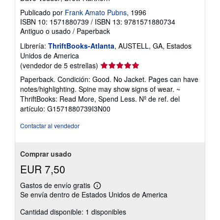
Publicado por
Frank Amato Pubns
, 1996
ISBN 10: 1571880739
/
ISBN 13: 9781571880734
Antiguo o usado
/
Paperback
Librería:
ThriftBooks-Atlanta
, AUSTELL, GA, Estados
Unidos de America
Calificación
(vendedor de 5 estrellas)
del
Paperback. Condición: Good. No Jacket. Pages can have
vendedor:
notes/highlighting. Spine may show signs of wear. ~
5
ThriftBooks: Read More, Spend Less.
Nº de ref. del
de
artículo: G1571880739I3N00
5
estrellas
Contactar al vendedor
Comprar usado
EUR 7,50
Gastos de envío gratis
Más
Se envía dentro de Estados Unidos de America
información
sobre
Cantidad disponible: 1 disponibles
las
tarifas