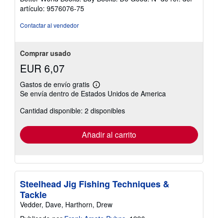
estrellas
artículo: 9576076-75
Contactar al vendedor
Comprar usado
EUR 6,07
Gastos de envío gratis
Más
Se envía dentro de Estados Unidos de America
información
sobre
Cantidad disponible: 2 disponibles
las
tarifas
de
envío
Añadir al carrito
Steelhead Jig Fishing Techniques &
Tackle
Vedder, Dave, Harthorn, Drew