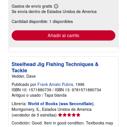
Gastos de envío gratis
Más
Se envía dentro de Estados Unidos de America
información
sobre
Cantidad disponible: 1 disponibles
las
tarifas
de
envío
Añadir al carrito
Steelhead Jig Fishing Techniques &
Tackle
Vedder, Dave
Publicado por
Frank Amato Pubns
, 1996
ISBN 10: 1571880739
/
ISBN 13: 9781571880734
Antiguo o usado
/
Tapa blanda
Librería:
World of Books (was SecondSale)
,
Montgomery, IL, Estados Unidos de America
Calificación
(vendedor de 5 estrellas)
del
Condición: Good. Item in good condition. Textbooks may
vendedor: