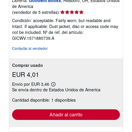
Librería:
Goodwill Books
, Hillsboro, OR, Estados Unidos
de America
Calificación
(vendedor de 5 estrellas)
del
Condición: acceptable. Fairly worn, but readable and
vendedor:
intact. If applicable: Dust jacket, disc or access code may
5
not be included.
Nº de ref. del artículo:
de
GICWV.1571880739.A
5
estrellas
Contactar al vendedor
Comprar usado
EUR 4,01
Envío por EUR 3,46
Más
Se envía dentro de Estados Unidos de America
información
sobre
Cantidad disponible: 1 disponibles
las
tarifas
de
envío
Añadir al carrito