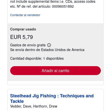
not include supplemental items i.e. CDs, access codes
5
etc.
Nº de ref. del artículo: 00096051892
de
5
Contactar al vendedor
estrellas
Comprar usado
EUR 5,79
Gastos de envío gratis
Más
Se envía dentro de Estados Unidos de America
información
sobre
Cantidad disponible: 1 disponibles
las
tarifas
de
envío
Añadir al carrito
Steelhead Jig Fishing : Techniques and
Tackle
Vedder, Dave, Harthorn, Drew