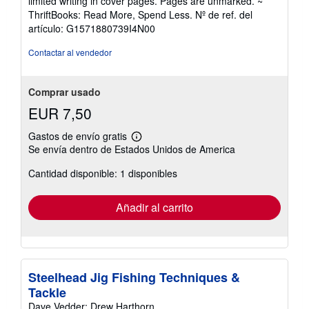
limited writing in cover pages. Pages are unmarked. ~
5
ThriftBooks: Read More, Spend Less.
Nº de ref. del
de
artículo: G1571880739I4N00
5
estrellas
Contactar al vendedor
Comprar usado
EUR 7,50
Gastos de envío gratis
Más
Se envía dentro de Estados Unidos de America
información
sobre
Cantidad disponible: 1 disponibles
las
tarifas
de
envío
Añadir al carrito
Steelhead Jig Fishing Techniques &
Tackle
Dave Vedder; Drew Harthorn