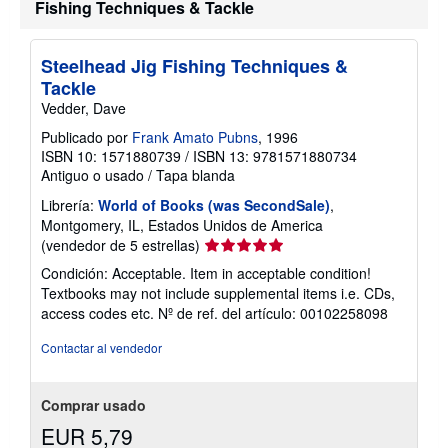
Fishing Techniques & Tackle
i
f
a
s
Steelhead Jig Fishing Techniques &
d
Tackle
e
e
Vedder, Dave
n
v
Publicado por
Frank Amato Pubns
, 1996
í
ISBN 10: 1571880739
/
ISBN 13: 9781571880734
o
Antiguo o usado
/
Tapa blanda
Librería:
World of Books (was SecondSale)
,
Montgomery, IL, Estados Unidos de America
Calificación
(vendedor de 5 estrellas)
del
Condición: Acceptable. Item in acceptable condition!
vendedor:
Textbooks may not include supplemental items i.e. CDs,
5
access codes etc.
Nº de ref. del artículo: 00102258098
de
5
Contactar al vendedor
estrellas
Comprar usado
EUR 5,79