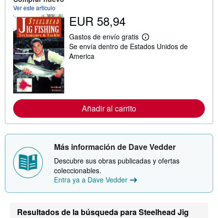
s
Ver este artículo
o
b
EUR 58,94
r
e
Gastos de envío gratis
l
M
a
Se envía dentro de Estados Unidos de
á
s
s
America
t
i
a
n
r
f
i
o
f
r
a
m
s
a
Añadir al carrito
d
c
e
i
e
ó
n
n
v
s
Más información de Dave Vedder
í
o
o
b
Descubre sus obras publicadas y ofertas
r
coleccionables.
e
l
Entra ya a Dave Vedder
a
s
t
a
Resultados de la búsqueda para Steelhead Jig
r