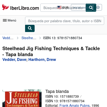
Pasar al contenido principal
IberLibro.com
EUR
Iniciar sesión
Preferencias
de
compra
Menú
del
sitio.
Vedder, Dave
Steelhead Jig Fishing Techniques & Tackle
ISBN 13: 9781571880734
Mi cuenta
Consultar mis pedidos
Steelhead Jig Fishing Techniques & Tackle
- Tapa blanda
Búsqueda avanzada
Vedder, Dave
;
Harthorn, Drew
Colecciones
Libros antiguos
Arte y coleccionismo
Vendedores
Tapa blanda
ISBN 10: 1571880739
Comenzar a vender
ISBN 13: 9781571880734
Ayuda
Editorial:
Frank Amato Pubns
,
1996