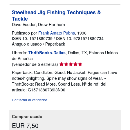
Steelhead Jig Fishing Techniques &
Tackle
Dave Vedder; Drew Harthorn
Publicado por
Frank Amato Pubns
, 1996
ISBN 10: 1571880739
/
ISBN 13: 9781571880734
Antiguo o usado
/
Paperback
Librería:
ThriftBooks-Dallas
, Dallas, TX, Estados Unidos
de America
Calificación
(vendedor de 5 estrellas)
del
Paperback. Condición: Good. No Jacket. Pages can have
vendedor:
notes/highlighting. Spine may show signs of wear. ~
5
ThriftBooks: Read More, Spend Less.
Nº de ref. del
de
artículo: G1571880739I3N00
5
estrellas
Contactar al vendedor
Comprar usado
EUR 7,50