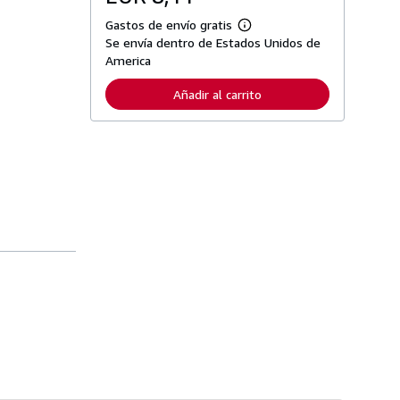
Gastos de envío gratis
M
Se envía dentro de Estados Unidos de
á
s
America
i
n
Añadir al carrito
f
o
r
m
a
c
i
ó
n
s
o
b
r
e
l
a
s
t
a
r
i
f
a