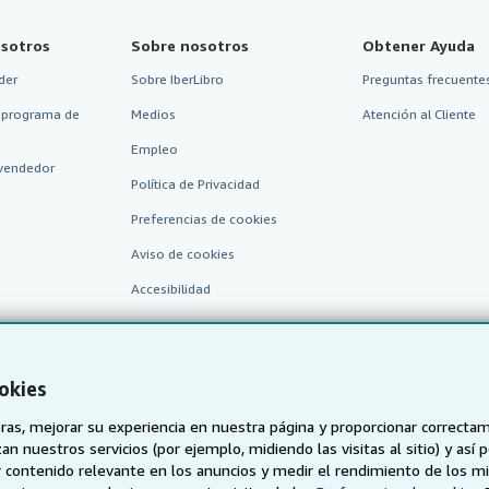
sotros
Sobre nosotros
Obtener Ayuda
der
Sobre IberLibro
Preguntas frecuentes
 programa de
Medios
Atención al Cliente
Empleo
vendedor
Política de Privacidad
Preferencias de cookies
Aviso de cookies
Accesibilidad
okies
as, mejorar su experiencia en nuestra página y proporcionar correcta
n nuestros servicios (por ejemplo, midiendo las visitas al sitio) y así 
 contenido relevante en los anuncios y medir el rendimiento de los mi
AbeBooks.de
AbeBooks.fr
AbeBooks.it
AbeBooks Aus/