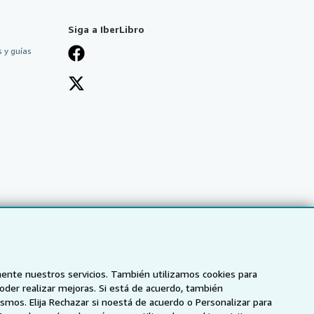
Siga a IberLibro
 y guías
mente nuestros servicios. También utilizamos cookies para
poder realizar mejoras. Si está de acuerdo, también
smos. Elija Rechazar si noestá de acuerdo o Personalizar para
NZ
AbeBooks.ca
ZVAB.com