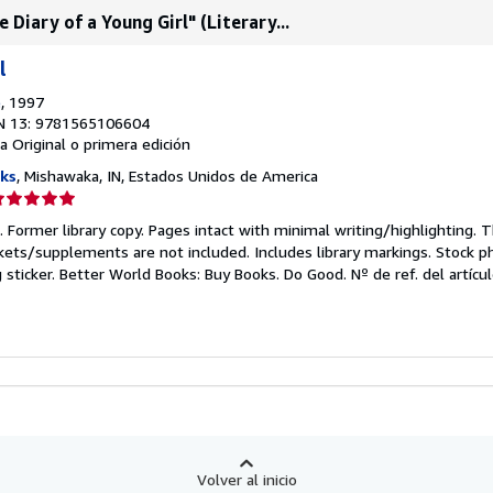
Diary of a Young Girl" (Literary...
l
e
, 1997
N 13: 9781565106604
a
Original o primera edición
ks
, Mishawaka, IN, Estados Unidos de America
lificación
el
n. Former library copy. Pages intact with minimal writing/highlighting.
endedor:
kets/supplements are not included. Includes library markings. Stock p
g sticker. Better World Books: Buy Books. Do Good.
Nº de ref. del artíc
e
strellas
Volver al inicio