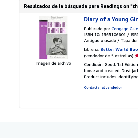
Resultados de la búsqueda para Readings on "the 
Diary of a Young Gir
Publicado por
Cengage Gal
ISBN 10: 1565106601
/
ISB
Antiguo o usado
/
Tapa dur
Librería:
Better World Boo
Ca
(vendedor de 5 estrellas)
d
Imagen de archivo
Condición: Good. 1st Editio
v
loose and creased. Dust jac
5
Product includes identifyin
d
5
Contactar al vendedor
e