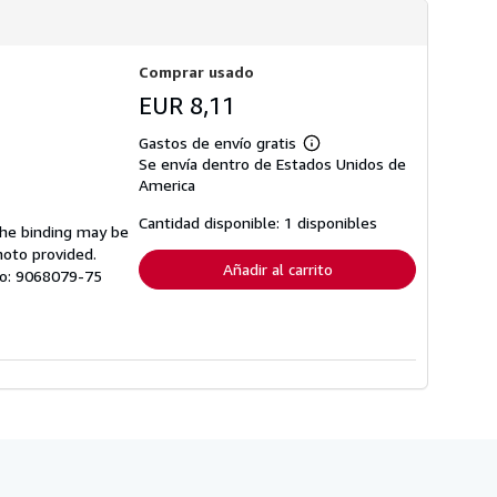
s
d
e
e
Comprar usado
n
v
EUR 8,11
í
o
Gastos de envío gratis
Más
Se envía dentro de Estados Unidos de
información
sobre
America
las
tarifas
Cantidad disponible: 1 disponibles
 The binding may be
de
envío
hoto provided.
Añadir al carrito
ulo: 9068079-75