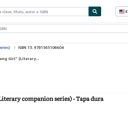
E
P
d
c
ionismo
Vendedores
Comenzar a vender
d
s
eries)
ISBN 13: 9781565106604
ng Girl" (Literary...
(Literary companion series) - Tapa dura