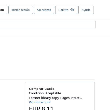
UR
Iniciar sesión
Su cuenta
Carrito
Ayuda
referencias
e
ompra
el
itio.
Comprar usado
Condición: Aceptable
Former library copy. Pages intact...
Ver este artículo
EUR 8,11