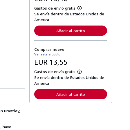
Gastos de envío gratis
M
Se envía dentro de Estados Unidos de
á
s
America
i
n
Añadir al carrito
f
o
r
m
Comprar nuevo
a
c
Ver este artículo
i
EUR 13,55
ó
n
s
Gastos de envío gratis
M
o
Se envía dentro de Estados Unidos de
á
b
s
America
r
i
e
n
l
Añadir al carrito
f
a
o
s
r
t
m
a
n Brantley,
a
r
c
i
i
f
ó
, have
a