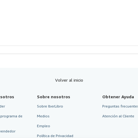
strellas
Volver al inicio
sotros
Sobre nosotros
Obtener Ayuda
der
Sobre IberLibro
Preguntas frecuentes
 programa de
Medios
Atención al Cliente
Empleo
vendedor
Política de Privacidad