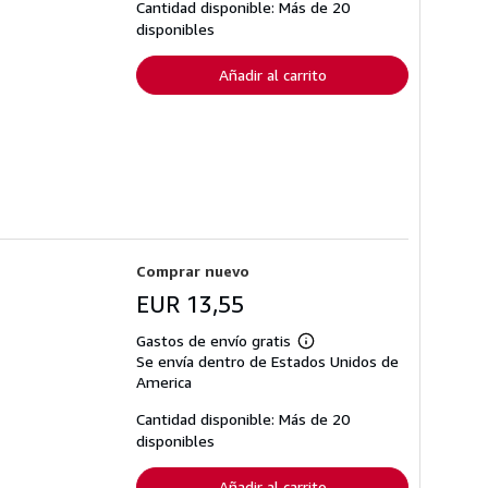
tarifas
Cantidad disponible: Más de 20
de
disponibles
envío
Añadir al carrito
Comprar nuevo
EUR 13,55
Gastos de envío gratis
Más
Se envía dentro de Estados Unidos de
información
sobre
America
las
tarifas
Cantidad disponible: Más de 20
de
disponibles
envío
Añadir al carrito