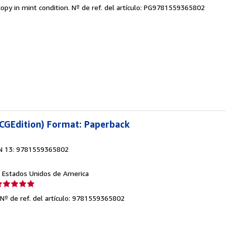
el
opy in mint condition.
Nº de ref. del artículo: PG9781559365802
endedor:
e
strellas
CGEdition) Format: Paperback
N 13: 9781559365802
J, Estados Unidos de America
lificación
el
Nº de ref. del artículo: 9781559365802
endedor:
e