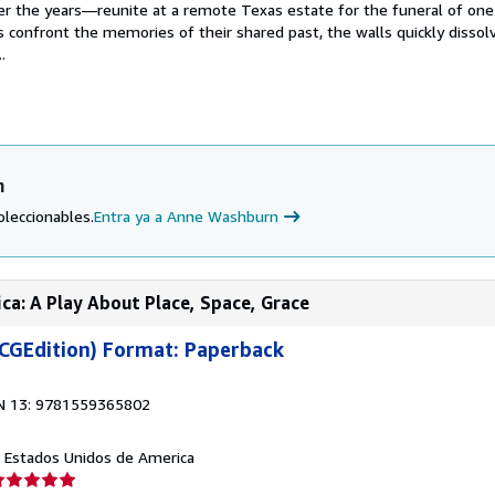
er the years—reunite at a remote Texas estate for the funeral of one 
 confront the memories of their shared past, the walls quickly dissolve
.
n
oleccionables.
Entra ya a Anne Washburn
ca: A Play About Place, Space, Grace
CGEdition) Format: Paperback
N 13: 9781559365802
J, Estados Unidos de America
lificación