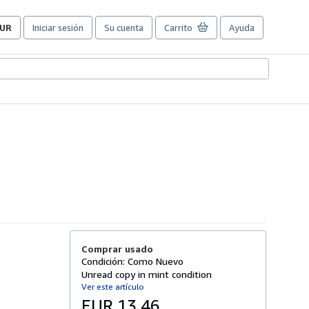
UR
Iniciar sesión
Su cuenta
Carrito
Ayuda
referencias
e
ompra
el
itio.
Comprar usado
Condición: Como Nuevo
Unread copy in mint condition
Ver este artículo
EUR 13,46