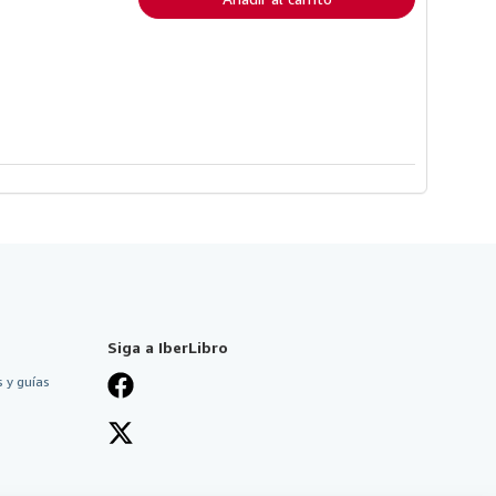
Siga a IberLibro
 y guías