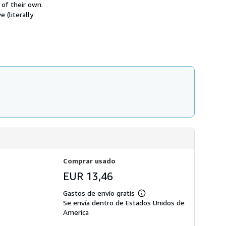
n
s
of their own.
s
d
 (literally
o
e
b
e
r
n
e
v
l
í
a
o
s
t
a
r
i
f
a
s
d
e
e
n
v
í
Comprar usado
o
EUR 13,46
Gastos de envío gratis
Más
Se envía dentro de Estados Unidos de
información
sobre
America
las