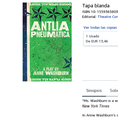
Tapa blanda
ISBN 10: 1559365803
Editorial:
Theatre Com
Ver todas las
copias
1 Usado
De
EUR 13,46
Sinopsis
Sobr
Sinopsis
“Ms. Washburn is a w
New York Times
In Anne Washburn’s c