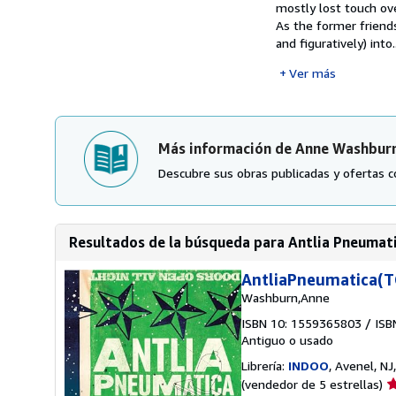
mostly lost touch ov
As the former friends
and figuratively) into..
Ver más
Más información de Anne Washbur
Descubre sus obras publicadas y ofertas c
Resultados de la búsqueda para Antlia Pneumati
AntliaPneumatica(T
Washburn,Anne
ISBN 10: 1559365803
/
ISB
Antiguo o usado
Librería:
INDOO
, Avenel, N
Ca
(vendedor de 5 estrellas)