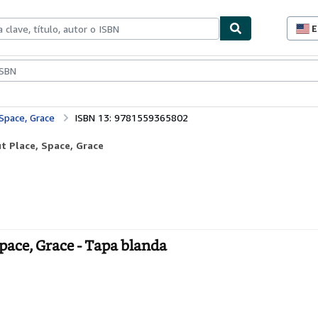
E
P
d
c
ionismo
Vendedores
Comenzar a vender
d
s
 Space, Grace
ISBN 13: 9781559365802
t Place, Space, Grace
pace, Grace - Tapa blanda