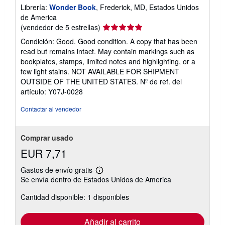
Librería:
Wonder Book
, Frederick, MD, Estados Unidos
de America
Calificación
(vendedor de 5 estrellas)
del
Condición: Good. Good condition. A copy that has been
vendedor:
read but remains intact. May contain markings such as
5
bookplates, stamps, limited notes and highlighting, or a
de
few light stains. NOT AVAILABLE FOR SHIPMENT
5
OUTSIDE OF THE UNITED STATES.
Nº de ref. del
estrellas
artículo: Y07J-0028
Contactar al vendedor
Comprar usado
EUR 7,71
Gastos de envío gratis
Más
Se envía dentro de Estados Unidos de America
información
sobre
Cantidad disponible: 1 disponibles
las
tarifas
de
envío
Añadir al carrito