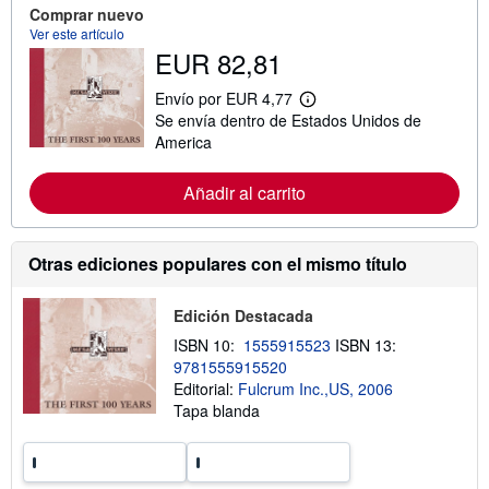
a
Comprar nuevo
c
Ver este artículo
i
EUR 82,81
ó
n
s
Envío por EUR 4,77
o
M
Se envía dentro de Estados Unidos de
b
á
r
s
America
e
i
l
n
a
f
Añadir al carrito
s
o
t
r
a
m
r
a
Otras ediciones populares con el mismo título
i
c
f
i
a
ó
Edición Destacada
s
n
d
s
ISBN 10:
1555915523
ISBN 13:
e
o
e
9781555915520
b
n
r
Editorial:
Fulcrum Inc.,US, 2006
v
e
Tapa blanda
í
l
o
a
s
t
a