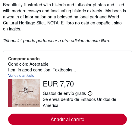
Sinopsis
Beautifully illustrated with historic and full-color photos and filled
with modern essays and fascinating historic extracts, this book is
a wealth of information on a beloved national park and World
Cultural Heritage Site.. NOTA: El libro no está en español, sino
en inglés.
"Sinopsis" puede pertenecer a otra edición de este libro.
Comprar usado
Condición: Aceptable
Item in good condition. Textbooks...
Ver este artículo
EUR 7,70
Gastos de envío gratis
M
Se envía dentro de Estados Unidos de
á
s
America
i
n
f
Añadir al carrito
o
r
m