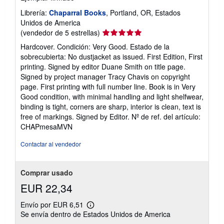
Librería:
Chaparral Books
, Portland, OR, Estados
Unidos de America
Calificación
(vendedor de 5 estrellas)
del
Hardcover. Condición: Very Good. Estado de la
vendedor:
sobrecubierta: No dustjacket as issued. First Edition, First
5
printing. Signed by editor Duane Smith on title page.
de
Signed by project manager Tracy Chavis on copyright
5
page. First printing with full number line. Book is in Very
estrellas
Good condition, with minimal handling and light shelfwear,
binding is tight, corners are sharp, interior is clean, text is
free of markings. Signed by Editor.
Nº de ref. del artículo:
CHAPmesaMVN
Contactar al vendedor
Comprar usado
EUR 22,34
Envío por EUR 6,51
Más
Se envía dentro de Estados Unidos de America
información
sobre