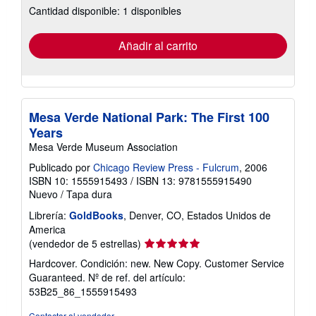
Cantidad disponible: 1 disponibles
las
tarifas
de
envío
Añadir al carrito
Mesa Verde National Park: The First 100
Years
Mesa Verde Museum Association
Publicado por
Chicago Review Press - Fulcrum
, 2006
ISBN 10: 1555915493
/
ISBN 13: 9781555915490
Nuevo
/
Tapa dura
Librería:
GoldBooks
, Denver, CO, Estados Unidos de
America
Calificación
(vendedor de 5 estrellas)
del
Hardcover. Condición: new. New Copy. Customer Service
vendedor:
Guaranteed.
Nº de ref. del artículo:
5
53B25_86_1555915493
de
5
Contactar al vendedor