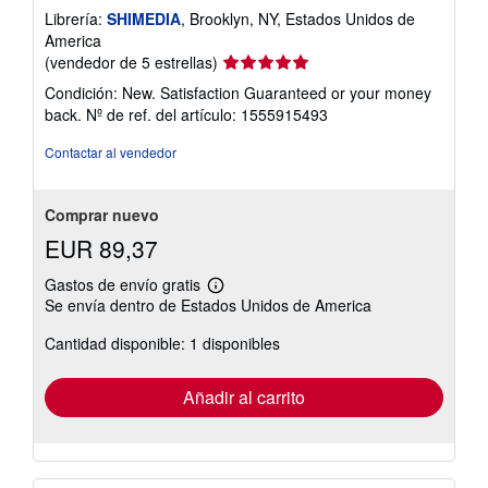
Librería:
SHIMEDIA
, Brooklyn, NY, Estados Unidos de
America
Calificación
(vendedor de 5 estrellas)
del
Condición: New. Satisfaction Guaranteed or your money
vendedor:
back.
Nº de ref. del artículo: 1555915493
5
de
Contactar al vendedor
5
estrellas
Comprar nuevo
EUR 89,37
Gastos de envío gratis
Más
Se envía dentro de Estados Unidos de America
información
sobre
Cantidad disponible: 1 disponibles
las
tarifas
de
envío
Añadir al carrito