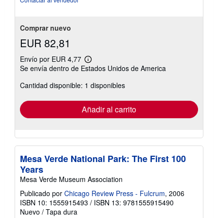
estrellas
Comprar nuevo
EUR 82,81
Envío por EUR 4,77
Más
Se envía dentro de Estados Unidos de America
información
sobre
Cantidad disponible: 1 disponibles
las
tarifas
de
envío
Añadir al carrito
Mesa Verde National Park: The First 100
Years
Mesa Verde Museum Association
Publicado por
Chicago Review Press - Fulcrum
, 2006
ISBN 10: 1555915493
/
ISBN 13: 9781555915490
Nuevo
/
Tapa dura