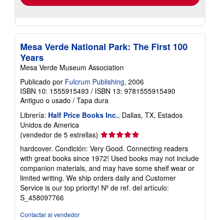
Mesa Verde National Park: The First 100
Years
Mesa Verde Museum Association
Publicado por
Fulcrum Publishing
, 2006
ISBN 10: 1555915493
/
ISBN 13: 9781555915490
Antiguo o usado
/
Tapa dura
Librería:
Half Price Books Inc.
, Dallas, TX, Estados
Unidos de America
Calificación
(vendedor de 5 estrellas)
del
hardcover. Condición: Very Good. Connecting readers
vendedor:
with great books since 1972! Used books may not include
5
companion materials, and may have some shelf wear or
de
limited writing. We ship orders daily and Customer
5
Service is our top priority!
Nº de ref. del artículo:
estrellas
S_458097766
Contactar al vendedor