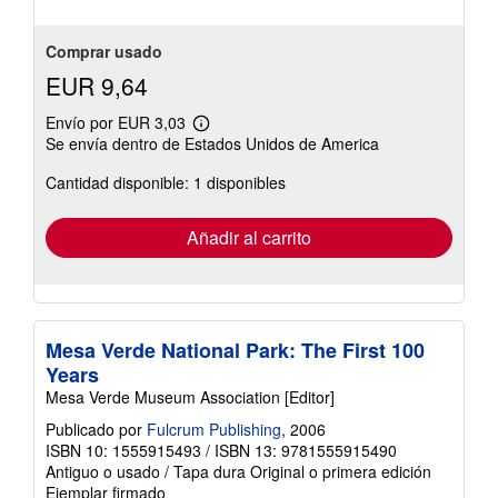
Comprar usado
EUR 9,64
Envío por EUR 3,03
Más
Se envía dentro de Estados Unidos de America
información
sobre
Cantidad disponible: 1 disponibles
las
tarifas
de
envío
Añadir al carrito
Mesa Verde National Park: The First 100
Years
Mesa Verde Museum Association [Editor]
Publicado por
Fulcrum Publishing
, 2006
ISBN 10: 1555915493
/
ISBN 13: 9781555915490
Antiguo o usado
/
Tapa dura
Original o primera edición
Ejemplar firmado