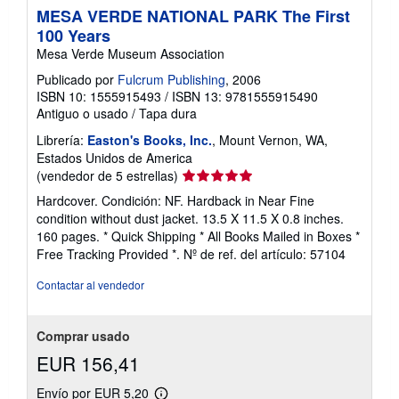
MESA VERDE NATIONAL PARK The First
100 Years
Mesa Verde Museum Association
Publicado por
Fulcrum Publishing
, 2006
ISBN 10: 1555915493
/
ISBN 13: 9781555915490
Antiguo o usado
/
Tapa dura
Librería:
Easton's Books, Inc.
, Mount Vernon, WA,
Estados Unidos de America
Calificación
(vendedor de 5 estrellas)
del
Hardcover. Condición: NF. Hardback in Near Fine
vendedor:
condition without dust jacket. 13.5 X 11.5 X 0.8 inches.
5
160 pages. * Quick Shipping * All Books Mailed in Boxes *
de
Free Tracking Provided *.
Nº de ref. del artículo: 57104
5
estrellas
Contactar al vendedor
Comprar usado
EUR 156,41
Envío por EUR 5,20