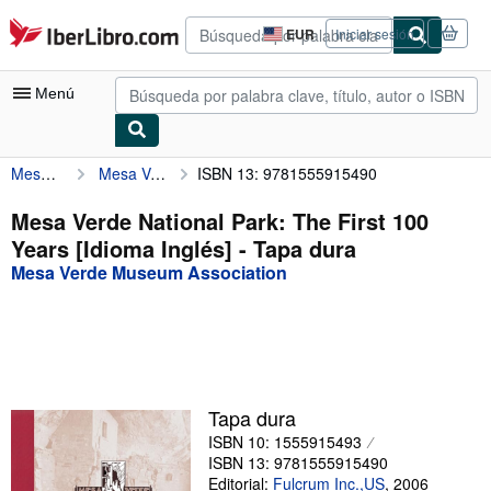
Pasar al contenido principal
IberLibro.com
EUR
Iniciar sesión
Preferencias
de
compra
Menú
del
sitio.
Mesa Verde Museum Association
Mesa Verde National Park: The First 100 Years [Idioma Inglés]
ISBN 13: 9781555915490
Mi cuenta
Consultar mis pedidos
Mesa Verde National Park: The First 100
Years [Idioma Inglés] - Tapa dura
Búsqueda avanzada
Mesa Verde Museum Association
Colecciones
Libros antiguos
Arte y coleccionismo
Vendedores
Tapa dura
ISBN 10: 1555915493
Comenzar a vender
ISBN 13: 9781555915490
Ayuda
Editorial:
Fulcrum Inc.,US
,
2006