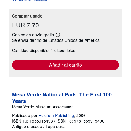
estrellas
Comprar usado
EUR 7,70
Gastos de envío gratis
Más
Se envía dentro de Estados Unidos de America
información
sobre
Cantidad disponible: 1 disponibles
las
tarifas
de
envío
Añadir al carrito
Mesa Verde National Park: The First 100
Years
Mesa Verde Museum Association
Publicado por
Fulcrum Publishing
, 2006
ISBN 10: 1555915493
/
ISBN 13: 9781555915490
Antiguo o usado
/
Tapa dura