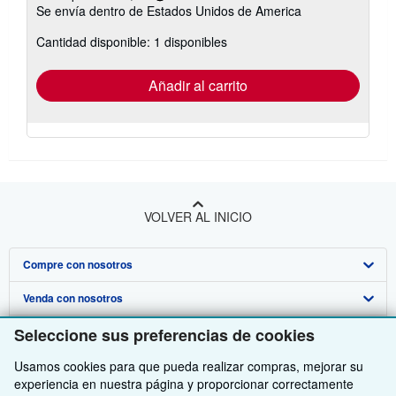
Más
Se envía dentro de Estados Unidos de America
información
sobre
Cantidad disponible: 1 disponibles
las
tarifas
de
envío
Añadir al carrito
VOLVER AL INICIO
Compre con nosotros
Venda con nosotros
Búsqueda avanzada
Seleccione sus preferencias de cookies
Sobre nosotros
Colecciones
Comenzar a vender
Usamos cookies para que pueda realizar compras, mejorar su
Obtener Ayuda
Mi cuenta
Únase a nuestro programa de afiliados
Sobre IberLibro
experiencia en nuestra página y proporcionar correctamente