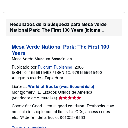
r
i
f
a
s
Resultados de la búsqueda para Mesa Verde
d
e
National Park: The First 100 Years [Idioma...
e
n
v
Mesa Verde National Park: The First 100
í
o
Years
Mesa Verde Museum Association
Publicado por
Fulcrum Publishing
, 2006
ISBN 10: 1555915493
/
ISBN 13: 9781555915490
Antiguo o usado
/
Tapa dura
Librería:
World of Books (was SecondSale)
,
Montgomery, IL, Estados Unidos de America
Calificación
(vendedor de 5 estrellas)
del
Condición: Good. Item in good condition. Textbooks may
vendedor:
not include supplemental items i.e. CDs, access codes
5
etc.
Nº de ref. del artículo: 00105346863
de
5
Contactar al vendedor