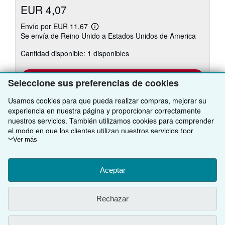
EUR 4,07
Envío por EUR 11,67
Más
Se envía de Reino Unido a Estados Unidos de America
información
sobre
Cantidad disponible: 1 disponibles
las
tarifas
de
envío
Añadir al carrito
Seleccione sus preferencias de cookies
Usamos cookies para que pueda realizar compras, mejorar su
experiencia en nuestra página y proporcionar correctamente
nuestros servicios. También utilizamos cookies para comprender
Existen otras
11
copia(s) de este libro
el modo en que los clientes utilizan nuestros servicios (por
ejemplo, midiendo las visitas al sitio) y así poder realizar mejoras.
Ver más
Ver todos los resultados de su búsqueda
Si está de acuerdo, también utilizaremos cookies de terceros
para mostrar contenido relevante en los anuncios y medir el
rendimiento de los mismos. Elija Rechazar si noestá de acuerdo
Aceptar
VOLVER AL INICIO
o Personalizar para obtener más información. Puede cambiar sus
opciones en cualquier momento visitando las
Preferencias de
Rechazar
cookies
Para saber más sobre cómo se utilizan las cookies, visite
Compre con nosotros
nuestro
Aviso de cookies.
Para saber más sobre cómo usa
IberLibro.com su información personal, visite nuestro
Aviso de