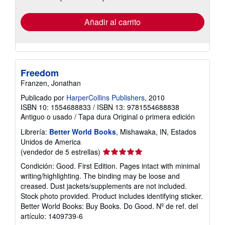
tarifas
de
envío
Añadir al carrito
Freedom
Franzen, Jonathan
Publicado por
HarperCollins Publishers
, 2010
ISBN 10: 1554688833
/
ISBN 13: 9781554688838
Antiguo o usado
/
Tapa dura
Original o primera edición
Librería:
Better World Books
, Mishawaka, IN, Estados
Unidos de America
Calificación
(vendedor de 5 estrellas)
del
Condición: Good. First Edition. Pages intact with minimal
vendedor:
writing/highlighting. The binding may be loose and
5
creased. Dust jackets/supplements are not included.
de
Stock photo provided. Product includes identifying sticker.
5
Better World Books: Buy Books. Do Good.
Nº de ref. del
estrellas
artículo: 1409739-6