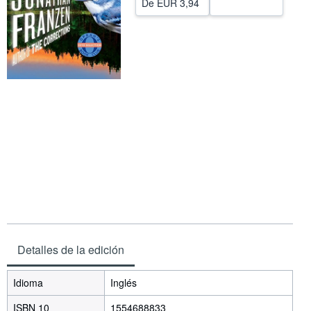
De
EUR 3,94
CERRAR
Detalles de la edición
Idioma
Inglés
ISBN 10
1554688833