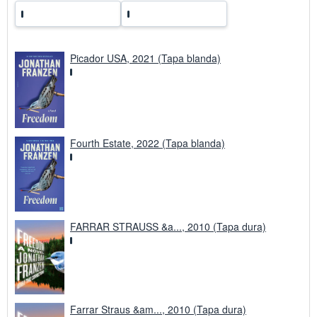
d
e
e
n
v
í
Picador USA, 2021 (Tapa blanda)
o
Fourth Estate, 2022 (Tapa blanda)
FARRAR STRAUSS &a..., 2010 (Tapa dura)
Farrar Straus &am..., 2010 (Tapa dura)