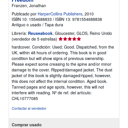
Franzen, Jonathan
Publicado por
HarperCollins Publishers
, 2010
ISBN 10: 1554688833
/
ISBN 13: 9781554688838
Antiguo o usado
/
Tapa dura
Librería:
Reuseabook
, Gloucester, GLOS, Reino Unido
Calificación
(vendedor de 5 estrellas)
del
hardcover. Condición: Used; Good. Dispatched, from the
vendedor:
UK, within 48 hours of ordering. This book is in good
5
condition but will show signs of previous ownership.
de
Please expect some creasing to the spine and/or minor
5
damage to the cover. Ripped/damaged jacket. The dust
estrellas
jacket of this book is slightly damaged/ripped, however,
this does not affect the internal condition. Aged book.
Tanned pages and age spots, however, this will not
interfere with reading.
Nº de ref. del artículo:
CHL10777085
Contactar al vendedor
Comprar usado