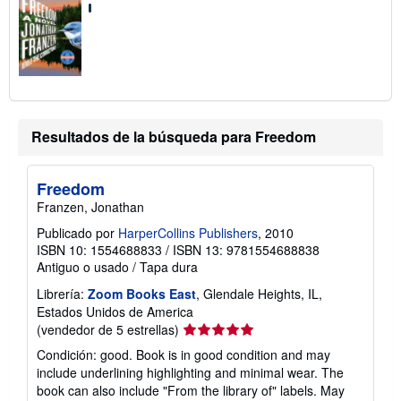
Resultados de la búsqueda para Freedom
Freedom
Franzen, Jonathan
Publicado por
HarperCollins Publishers
, 2010
ISBN 10: 1554688833
/
ISBN 13: 9781554688838
Antiguo o usado
/
Tapa dura
Librería:
Zoom Books East
, Glendale Heights, IL,
Estados Unidos de America
Calificación
(vendedor de 5 estrellas)
del
Condición: good. Book is in good condition and may
vendedor:
include underlining highlighting and minimal wear. The
5
book can also include "From the library of" labels. May
de