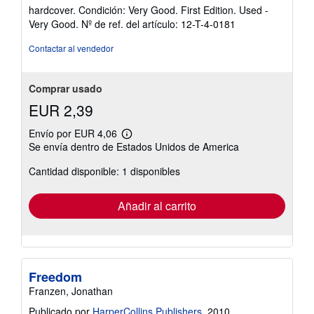
del
hardcover. Condición: Very Good. First Edition. Used -
vendedor:
Very Good.
Nº de ref. del artículo: 12-T-4-0181
5
de
Contactar al vendedor
5
estrellas
Comprar usado
EUR 2,39
Envío por EUR 4,06
Más
Se envía dentro de Estados Unidos de America
información
sobre
Cantidad disponible: 1 disponibles
las
tarifas
de
envío
Añadir al carrito
Freedom
Franzen, Jonathan
Publicado por
HarperCollins Publishers
, 2010