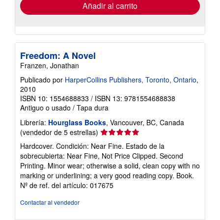
envío
Añadir al carrito
Freedom: A Novel
Franzen, Jonathan
Publicado por
HarperCollins Publishers, Toronto, Ontario
,
2010
ISBN 10: 1554688833
/
ISBN 13: 9781554688838
Antiguo o usado
/
Tapa dura
Librería:
Hourglass Books
, Vancouver, BC, Canada
Calificación
(vendedor de 5 estrellas)
del
Hardcover. Condición: Near Fine. Estado de la
vendedor:
sobrecubierta: Near Fine, Not Price Clipped. Second
5
Printing. Minor wear; otherwise a solid, clean copy with no
de
marking or underlining; a very good reading copy. Book.
5
Nº de ref. del artículo: 017675
estrellas
Contactar al vendedor