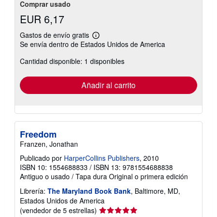
Comprar usado
EUR 6,17
Gastos de envío gratis
Más
Se envía dentro de Estados Unidos de America
información
sobre
Cantidad disponible: 1 disponibles
las
tarifas
de
envío
Añadir al carrito
Freedom
Franzen, Jonathan
Publicado por
HarperCollins Publishers
, 2010
ISBN 10: 1554688833
/
ISBN 13: 9781554688838
Antiguo o usado
/
Tapa dura
Original o primera edición
Librería:
The Maryland Book Bank
, Baltimore, MD,
Estados Unidos de America
Calificación
(vendedor de 5 estrellas)