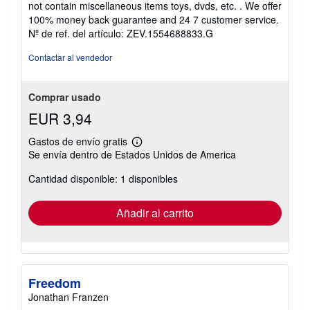
not contain miscellaneous items toys, dvds, etc. . We offer
5
100% money back guarantee and 24 7 customer service.
estrellas
Nº de ref. del artículo: ZEV.1554688833.G
Contactar al vendedor
Comprar usado
EUR 3,94
Gastos de envío gratis
Más
Se envía dentro de Estados Unidos de America
información
sobre
Cantidad disponible: 1 disponibles
las
tarifas
de
envío
Añadir al carrito
Freedom
Jonathan Franzen