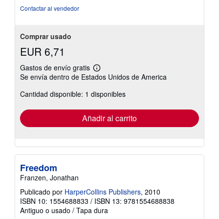
Contactar al vendedor
Comprar usado
EUR 6,71
Gastos de envío gratis
Más
Se envía dentro de Estados Unidos de America
información
sobre
Cantidad disponible: 1 disponibles
las
tarifas
de
envío
Añadir al carrito
Freedom
Franzen, Jonathan
Publicado por
HarperCollins Publishers
, 2010
ISBN 10: 1554688833
/
ISBN 13: 9781554688838
Antiguo o usado
/
Tapa dura