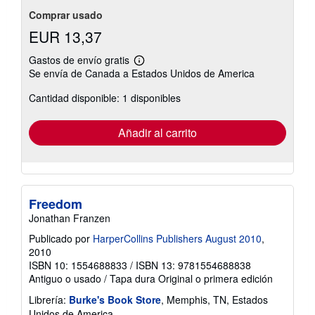
Comprar usado
EUR 13,37
Gastos de envío gratis
Más
Se envía de Canada a Estados Unidos de America
información
sobre
Cantidad disponible: 1 disponibles
las
tarifas
de
envío
Añadir al carrito
Freedom
Jonathan Franzen
Publicado por
HarperCollins Publishers August 2010
,
2010
ISBN 10: 1554688833
/
ISBN 13: 9781554688838
Antiguo o usado
/
Tapa dura
Original o primera edición
Librería:
Burke's Book Store
, Memphis, TN, Estados
Unidos de America