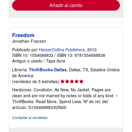
envío
Añadir al carrito
Freedom
Jonathan Franzen
Publicado por
HarperCollins Publishers
, 2010
ISBN 10: 1554688833
/
ISBN 13: 9781554688838
Antiguo o usado
/
Tapa dura
Librería:
ThriftBooks-Dallas
, Dallas, TX, Estados Unidos
de America
Calificación
(vendedor de 5 estrellas)
del
Hardcover. Condición: As New. No Jacket. Pages are
vendedor:
clean and are not marred by notes or folds of any kind. ~
5
ThriftBooks: Read More, Spend Less.
Nº de ref. del
de
artículo: G1554688833I2N00
5
estrellas
Contactar al vendedor