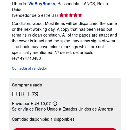
Librería:
WeBuyBooks
, Rossendale, LANCS, Reino
Unido
Calificación
(vendedor de 5 estrellas)
del
Condición: Good. Most items will be dispatched the same
vendedor:
or the next working day. A copy that has been read but
5
remains in clean condition. All of the pages are intact and
de
the cover is intact and the spine may show signs of wear.
5
The book may have minor markings which are not
estrellas
specifically mentioned.
Nº de ref. del artículo:
rev1494743483
Contactar al vendedor
Comprar usado
EUR 1,79
Envío por EUR 10,07
Más
Se envía de Reino Unido a Estados Unidos de America
información
sobre
Cantidad disponible: 1 disponibles
las
tarifas
de