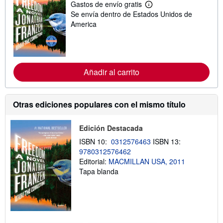
Gastos de envío gratis
M
Se envía dentro de Estados Unidos de
á
s
America
i
n
f
o
r
m
Añadir al carrito
a
c
i
ó
Otras ediciones populares con el mismo título
n
s
o
Edición Destacada
b
r
ISBN 10:
0312576463
ISBN 13:
e
l
9780312576462
a
Editorial:
MACMILLAN USA, 2011
s
Tapa blanda
t
a
r
i
f
a
s