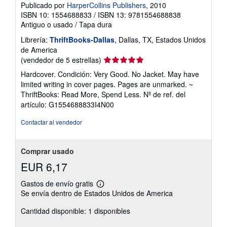
Publicado por
HarperCollins Publishers
, 2010
ISBN 10: 1554688833
/
ISBN 13: 9781554688838
Antiguo o usado
/
Tapa dura
Librería:
ThriftBooks-Dallas
, Dallas, TX, Estados Unidos
de America
Calificación
(vendedor de 5 estrellas)
del
Hardcover. Condición: Very Good. No Jacket. May have
vendedor:
limited writing in cover pages. Pages are unmarked. ~
5
ThriftBooks: Read More, Spend Less.
Nº de ref. del
de
artículo: G1554688833I4N00
5
estrellas
Contactar al vendedor
Comprar usado
EUR 6,17
Gastos de envío gratis
Más
Se envía dentro de Estados Unidos de America
información
sobre
Cantidad disponible: 1 disponibles
las
tarifas
de