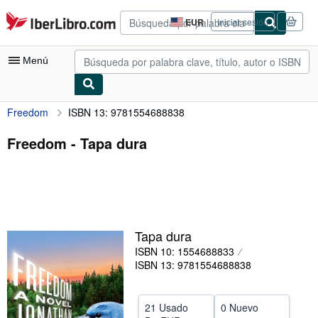
Pasar al contenido principal
IberLibro.com
EUR
Iniciar sesión
Preferencias
de
compra
Menú
del
sitio.
Freedom
ISBN 13: 9781554688838
Mi cuenta
Consultar mis pedidos
Freedom - Tapa dura
Búsqueda avanzada
Colecciones
Libros antiguos
Tapa dura
Arte y coleccionismo
ISBN 10: 1554688833
Vendedores
ISBN 13: 9781554688838
Comenzar a vender
21 Usado
0 Nuevo
Ayuda