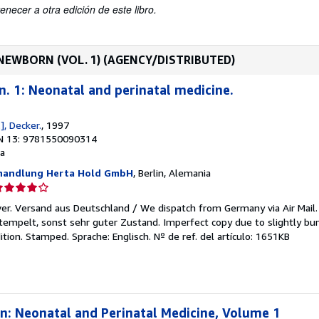
enecer a otra edición de este libro.
E NEWBORN (VOL. 1) (AGENCY/DISTRIBUTED)
n. 1: Neonatal and perinatal medicine.
], Decker.
, 1997
N 13: 9781550090314
a
hhandlung Herta Hold GmbH
, Berlin, Alemania
lificación
el
cover. Versand aus Deutschland / We dispatch from Germany via Air Mail
endedor:
mpelt, sonst sehr guter Zustand. Imperfect copy due to slightly bu
ition. Stamped. Sprache: Englisch.
Nº de ref. del artículo: 1651KB
e
strellas
n: Neonatal and Perinatal Medicine, Volume 1