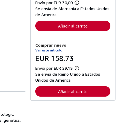
Envío por EUR 30,00
M
Se envía de Alemania a Estados Unidos
á
s
de America
i
n
Añadir al carrito
f
o
r
m
Comprar nuevo
a
c
Ver este artículo
i
EUR 158,73
ó
n
s
Envío por EUR 29,19
M
o
Se envía de Reino Unido a Estados
á
b
s
Unidos de America
r
i
e
n
l
Añadir al carrito
f
a
o
s
r
t
m
a
a
r
tologic,
c
i
i
s, genetics,
f
ó
a
n
s
s