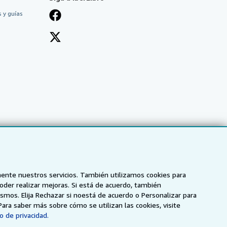
 y guías
mente nuestros servicios. También utilizamos cookies para
poder realizar mejoras. Si está de acuerdo, también
smos. Elija Rechazar si noestá de acuerdo o Personalizar para
NZ
AbeBooks.ca
ZVAB.com
Para saber más sobre cómo se utilizan las cookies, visite
o de privacidad.