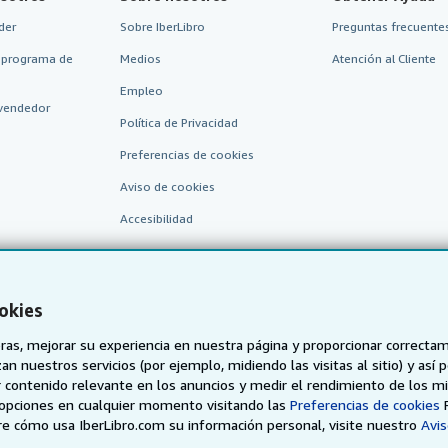
der
Sobre IberLibro
Preguntas frecuentes
 programa de
Medios
Atención al Cliente
Empleo
vendedor
Política de Privacidad
Preferencias de cookies
Aviso de cookies
Accesibilidad
okies
as, mejorar su experiencia en nuestra página y proporcionar correcta
n nuestros servicios (por ejemplo, midiendo las visitas al sitio) y así 
 contenido relevante en los anuncios y medir el rendimiento de los mi
AbeBooks.de
AbeBooks.fr
AbeBooks.it
AbeBooks Aus/
opciones en cualquier momento visitando las
Preferencias de cookies
e cómo usa IberLibro.com su información personal, visite nuestro
Avis
BookFinder.com