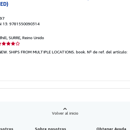
ED)
997
N 13: 9781550090314
dhill, SURRE, Reino Unido
lificación
el
. NEW. SHIPS FROM MULTIPLE LOCATIONS. book.
Nº de ref. del artículo:
endedor:
e
strellas
Volver al inicio
sotros
Sobre nosotros
Obtener Ayuda