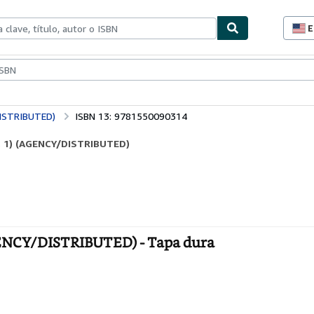
E
P
d
c
ionismo
Vendedores
Comenzar a vender
d
s
ISTRIBUTED)
ISBN 13: 9781550090314
. 1) (AGENCY/DISTRIBUTED)
NCY/DISTRIBUTED) - Tapa dura