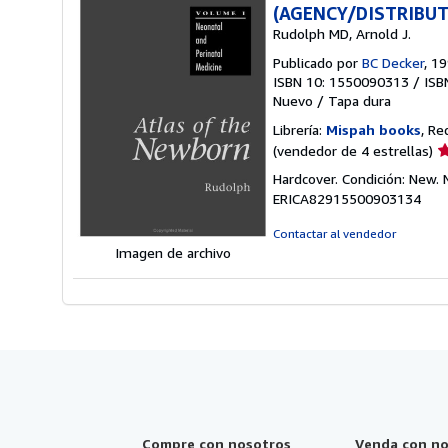
(AGENCY/DISTRIBUT
Rudolph MD, Arnold J.
Publicado por
BC Decker
, 1
ISBN 10: 1550090313
/
ISB
Nuevo
/
Tapa dura
Librería:
Mispah books
, Re
Ca
(vendedor de 4 estrellas)
d
Hardcover. Condición: New
v
ERICA82915500903134
4
d
Contactar al vendedor
5
Imagen de archivo
e
Compre con nosotros
Venda con no