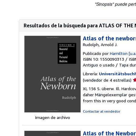
"Sinopsis" puede pert
Resultados de la búsqueda para ATLAS OF TH
Atlas of the newbor
Rudolph, Arnold J.
Publicado por
Hamilton [u.a.
ISBN 10: 1550090313
/
ISB
Antiguo o usado
/
Tapa dur
Librería:
Universitätsbuc
Ca
(vendedor de 4 estrellas)
d
XI, 156 S. überw. Ill. Hard
v
daher Mängelexemplar geste
4
from this in very good cond
d
5
Contactar al vendedor
e
Imagen de archivo
Atlas of the Newbor