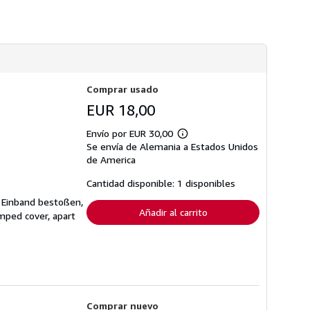
d
o
e
b
e
r
n
e
v
l
í
a
o
s
t
Comprar usado
a
r
EUR 18,00
i
f
a
Envío por EUR 30,00
Más
s
Se envía de Alemania a Estados Unidos
información
d
sobre
de America
e
las
e
tarifas
Cantidad disponible: 1 disponibles
n
de
v
envío
. Einband bestoßen,
í
Añadir al carrito
mped cover, apart
o
Comprar nuevo