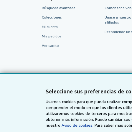
Búsqueda avanzada
Comenzar a ven
Colecciones
Únase a nuestro
afiliados
Mi cuenta
Recomiende un 
Mis pedidos
Ver carrito
Seleccione sus preferencias de co
Usamos cookies para que pueda realizar compr
comprender el modo en que los clientes utiliza
utilizaremos cookies de terceros para mostrar
AbeBooks.com
AbeBooks.co.uk
obtener más información. Puede cambiar sus 
nuestro
Aviso de cookies.
Para saber más sobr