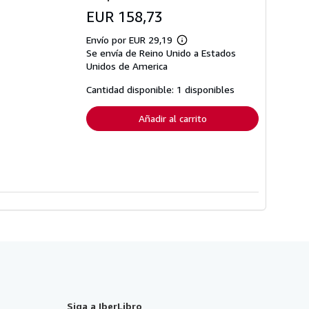
EUR 158,73
Envío por EUR 29,19
Más
Se envía de Reino Unido a Estados
información
sobre
Unidos de America
las
tarifas
Cantidad disponible: 1 disponibles
de
envío
Añadir al carrito
Siga a IberLibro