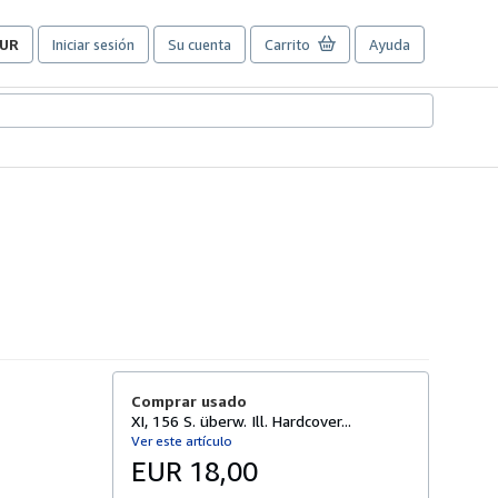
UR
Iniciar sesión
Su cuenta
Carrito
Ayuda
referencias
e
ompra
el
itio.
Comprar usado
XI, 156 S. überw. Ill. Hardcover...
Ver este artículo
EUR 18,00