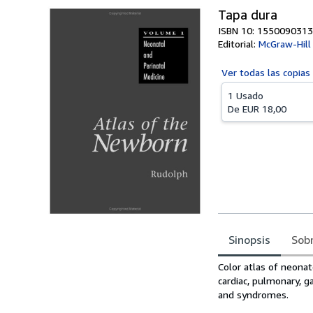
Tapa dura
ISBN 10: 1550090313
Editorial:
McGraw-Hill
Ver todas las
copias
1 Usado
De
EUR 18,00
Sinopsis
Sobr
Sinopsis
Color atlas of neonat
cardiac, pulmonary, g
and syndromes.