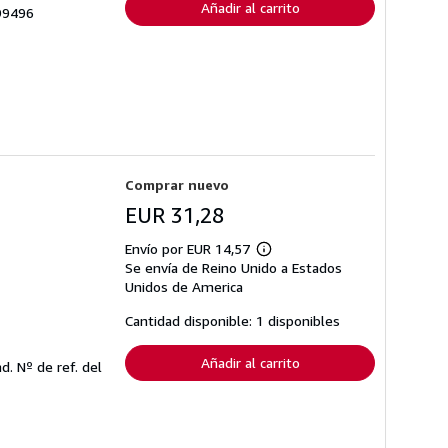
Añadir al carrito
799496
Comprar nuevo
EUR 31,28
Envío por EUR 14,57
Más
Se envía de Reino Unido a Estados
información
sobre
Unidos de America
las
tarifas
Cantidad disponible: 1 disponibles
de
envío
Añadir al carrito
nd.
Nº de ref. del