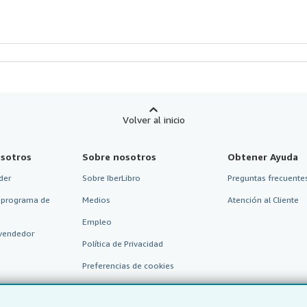
strellas
Volver al inicio
sotros
Sobre nosotros
Obtener Ayuda
der
Sobre IberLibro
Preguntas frecuentes
 programa de
Medios
Atención al Cliente
Empleo
vendedor
Política de Privacidad
Preferencias de cookies
Aviso de cookies