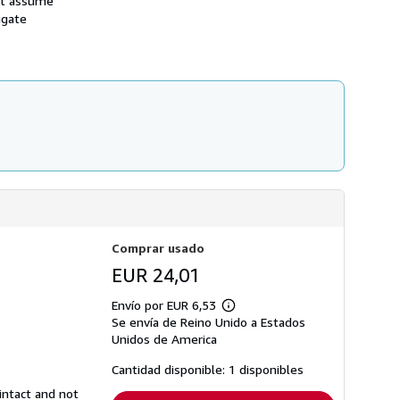
st assume
n
s
s
igate
d
o
e
b
e
r
n
e
v
l
í
a
o
s
t
a
r
i
f
a
s
d
e
e
Comprar usado
n
v
EUR 24,01
í
o
Envío por EUR 6,53
Más
Se envía de Reino Unido a Estados
información
sobre
Unidos de America
las
tarifas
Cantidad disponible: 1 disponibles
de
envío
intact and not