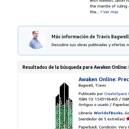
with Alexion, Jason 
the mantle of ruling a
the...
Ver más
Más información de Travis Bagwell
Descubre sus obras publicadas y ofertas c
Resultados de la búsqueda para Awaken Online: 
Awaken Online: Prec
Bagwell, Travis
Publicado por
CreateSpace 
ISBN 10: 1543196403
/
ISB
Antiguo o usado
/
Paperba
Librería:
WorldofBooks
, G
Ca
(vendedor de 5 estrellas)
d
Paperback. Condición: Very 