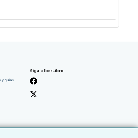
Siga a IberLibro
 y guías