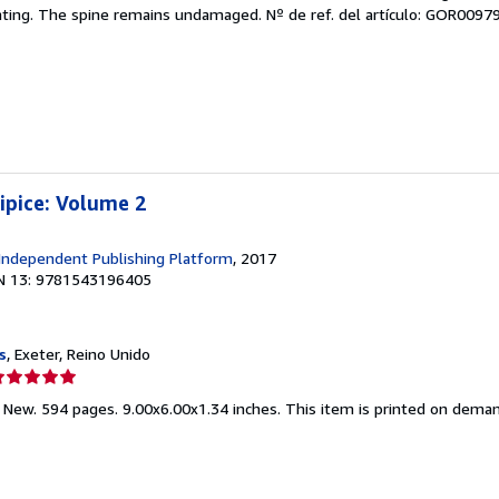
endedor:
ghting. The spine remains undamaged.
Nº de ref. del artículo: GOR009
e
strellas
ipice: Volume 2
Independent Publishing Platform
, 2017
N 13: 9781543196405
s
, Exeter, Reino Unido
lificación
el
d New. 594 pages. 9.00x6.00x1.34 inches. This item is printed on dema
endedor:
e