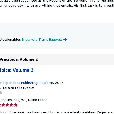
has also been appointed as the Regent of the Twilight Throne. He mu
n undead city – with everything that entails. His first task is to invest
oleccionables.
Entra ya a Travis Bagwell
Precipice: Volume 2
ipice: Volume 2
Independent Publishing Platform
, 2017
N 13: 9781543196405
ck
oring-By-Sea, WS, Reino Unido
lificación
el
Good. The book has been read, but is in excellent condition. Pages are 