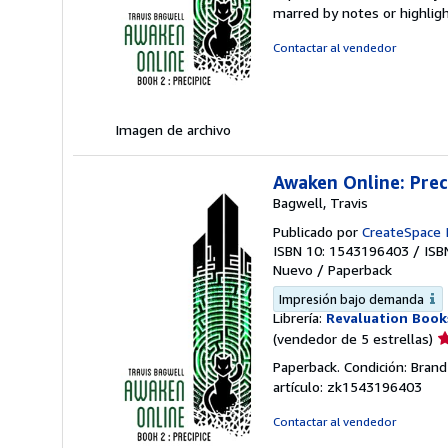
v
marred by notes or highli
5
d
Contactar al vendedor
5
e
Imagen de archivo
Awaken Online: Prec
Bagwell, Travis
Publicado por
CreateSpace 
ISBN 10: 1543196403
/
ISB
Nuevo
/
Paperback
Impresión bajo demanda
Librería:
Revaluation Book
Ca
(vendedor de 5 estrellas)
d
Paperback. Condición: Bran
v
artículo: zk1543196403
5
d
Contactar al vendedor
5