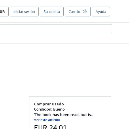
UR
Iniciar sesión
Su cuenta
Carrito
Ayuda
referencias
e
ompra
el
itio.
Comprar usado
Condición: Bueno
The book has been read, but is...
Ver este artículo
EUR 24,01