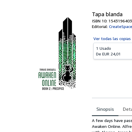
Tapa blanda
ISBN 10: 1543196403
Editorial:
CreateSpace
Ver todas las
copias
1 Usado
De
EUR 24,01
Sinopsis
Deta
Sinopsis
A few days have pass
Awaken Online. Alfred