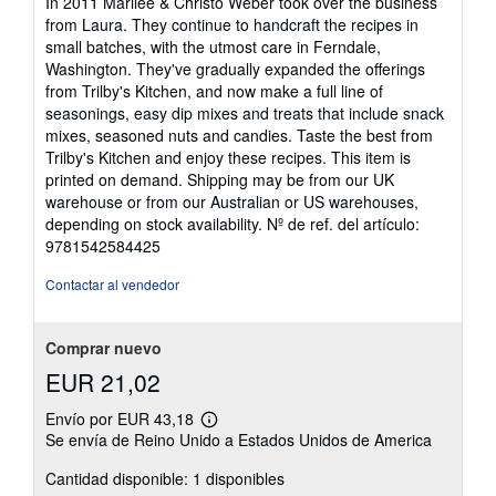
In 2011 Marilee & Christo Weber took over the business
from Laura. They continue to handcraft the recipes in
small batches, with the utmost care in Ferndale,
Washington. They've gradually expanded the offerings
from Trilby's Kitchen, and now make a full line of
seasonings, easy dip mixes and treats that include snack
mixes, seasoned nuts and candies. Taste the best from
Trilby's Kitchen and enjoy these recipes. This item is
printed on demand. Shipping may be from our UK
warehouse or from our Australian or US warehouses,
depending on stock availability.
Nº de ref. del artículo:
9781542584425
Contactar al vendedor
Comprar nuevo
EUR 21,02
Envío por EUR 43,18
Más
Se envía de Reino Unido a Estados Unidos de America
información
sobre
Cantidad disponible: 1 disponibles
las
tarifas