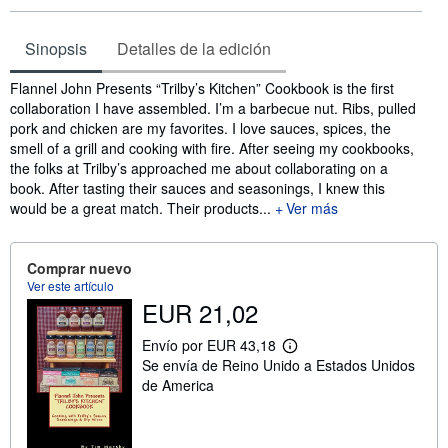
Sinopsis
Detalles de la edición
Sinopsis
Flannel John Presents “Trilby’s Kitchen” Cookbook is the first
collaboration I have assembled. I’m a barbecue nut. Ribs, pulled
pork and chicken are my favorites. I love sauces, spices, the
smell of a grill and cooking with fire. After seeing my cookbooks,
the folks at Trilby’s approached me about collaborating on a
book. After tasting their sauces and seasonings, I knew this
would be a great match. Their products...
Ver más
Comprar nuevo
Ver este artículo
EUR 21,02
Envío por EUR 43,18
M
Se envía de Reino Unido a Estados Unidos
á
s
de America
i
n
f
o