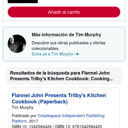
r
m
Añadir al carrito
a
c
i
ó
n
s
Más información de Tim Murphy
o
b
Descubre sus obras publicadas y ofertas
r
coleccionables.
e
Entra ya a Tim Murphy
l
a
s
t
a
Resultados de la búsqueda para Flannel John
r
Presents Trilby's Kitchen Cookbook: Cooking...
i
f
a
s
Flannel John Presents Trilby's Kitchen
d
Cookbook (Paperback)
e
e
Tim Murphy
n
v
Publicado por
Createspace Independent Publishing
í
Platform
, 2017
o
ISBN 10: 1542584426
/
ISBN 13: 9781542584425