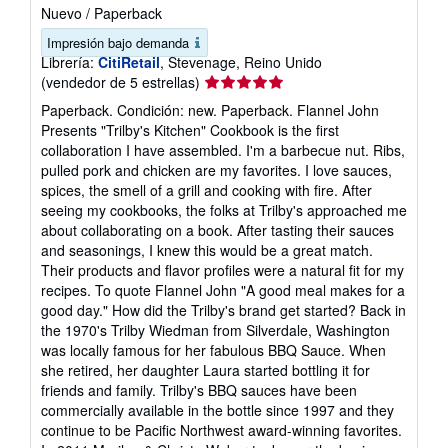
Nuevo
/
Paperback
Impresión bajo demanda
Librería:
CitiRetail
, Stevenage, Reino Unido
Calificación
(vendedor de 5 estrellas)
del
Paperback. Condición: new. Paperback. Flannel John
vendedor:
Presents "Trilby's Kitchen" Cookbook is the first
5
collaboration I have assembled. I'm a barbecue nut. Ribs,
de
pulled pork and chicken are my favorites. I love sauces,
5
spices, the smell of a grill and cooking with fire. After
estrellas
seeing my cookbooks, the folks at Trilby's approached me
about collaborating on a book. After tasting their sauces
and seasonings, I knew this would be a great match.
Their products and flavor profiles were a natural fit for my
recipes. To quote Flannel John "A good meal makes for a
good day." How did the Trilby's brand get started? Back in
the 1970's Trilby Wiedman from Silverdale, Washington
was locally famous for her fabulous BBQ Sauce. When
she retired, her daughter Laura started bottling it for
friends and family. Trilby's BBQ sauces have been
commercially available in the bottle since 1997 and they
continue to be Pacific Northwest award-winning favorites.