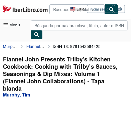
Pasar al contenido principal
IberLibro.com
EUR
Iniciar sesión
Preferencias
de
compra
Menú
del
sitio.
Murphy, Tim
Flannel John Presents Trilby's Kitchen Cookbook: Cooking with Trilby's Sauces, Seasonings & Dip Mixes: Volume 1 (Flannel John Collaborations)
ISBN 13: 9781542584425
Mi cuenta
Consultar mis pedidos
Flannel John Presents Trilby's Kitchen
Cookbook: Cooking with Trilby's Sauces,
Búsqueda avanzada
Seasonings & Dip Mixes: Volume 1
Colecciones
(Flannel John Collaborations) - Tapa
blanda
Libros antiguos
Murphy, Tim
Arte y coleccionismo
Vendedores
Comenzar a vender
Ayuda