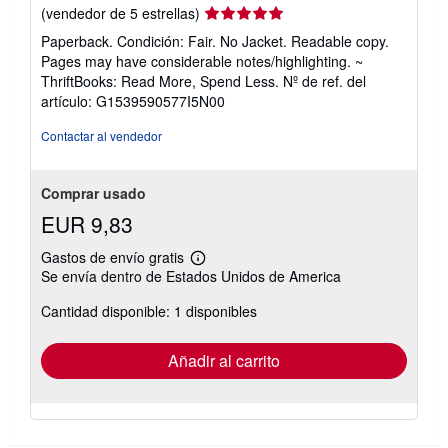
Calificación
(vendedor de 5 estrellas)
del
Paperback. Condición: Fair. No Jacket. Readable copy.
vendedor:
Pages may have considerable notes/highlighting. ~
5
ThriftBooks: Read More, Spend Less.
Nº de ref. del
de
artículo: G1539590577I5N00
5
estrellas
Contactar al vendedor
Comprar usado
EUR 9,83
Gastos de envío gratis
Más
Se envía dentro de Estados Unidos de America
información
sobre
Cantidad disponible: 1 disponibles
las
tarifas
de
envío
Añadir al carrito