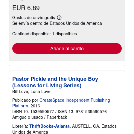
EUR 6,89
Gastos de envío gratis
Más
Se envía dentro de Estados Unidos de America
información
sobre
Cantidad disponible: 1 disponibles
las
tarifas
de
envío
Añadir al carrito
Pastor Pickle and the Unique Boy
(Lessons for Living Series)
Bill Love; Lona Love
Publicado por
CreateSpace Independent Publishing
Platform
, 2016
ISBN 10: 1539590577
/
ISBN 13: 9781539590576
Antiguo o usado
/
Paperback
Librería:
ThriftBooks-Atlanta
, AUSTELL, GA, Estados
Unidos de America