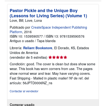
n
s
Pastor Pickle and the Unique Boy
o
b
(Lessons for Living Series) (Volume 1)
r
Love, Bill; Love, Lona
e
l
Publicado por
CreateSpace Independent Publishing
a
Platform
, 2016
s
t
ISBN 10: 1539590577
/
ISBN 13: 9781539590576
a
Antiguo o usado
/
Tapa blanda
r
i
Librería:
Reliant Bookstore
, El Dorado, KS, Estados
f
Unidos de America
a
Calificación
s
(vendedor de 5 estrellas)
d
del
Condición: good. The cover is clean but does show some
e
vendedor:
e
wear. This book has worn corners from use. The pages
5
n
show normal wear and tear. May have varying covers.
v
de
Fast Shipping - Mailed in plastic mailer!
Nº de ref. del
í
5
o
artículo: 56JPTD0006NZ_ns
estrellas
Contactar al vendedor
Comprar usado