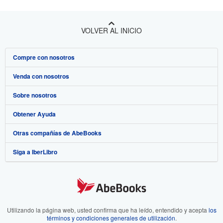
VOLVER AL INICIO
Compre con nosotros
Venda con nosotros
Búsqueda avanzada
Sobre nosotros
Colecciones
Comenzar a vender
Obtener Ayuda
Mi cuenta
Únase a nuestro programa de afiliados
Sobre IberLibro
Otras compañías de AbeBooks
Mis pedidos
Recomiende un vendedor
Medios
Preguntas frecuentes y guías
Siga a IberLibro
Ver carrito
Empleo
Atención al Cliente
AbeBooks.com
Política de Privacidad
AbeBooks.co.uk
Preferencias de cookies
AbeBooks.de
Aviso de cookies
AbeBooks.fr
Utilizando la página web, usted confirma que ha leído, entendido y acepta
los
términos y condiciones generales de utilización
.