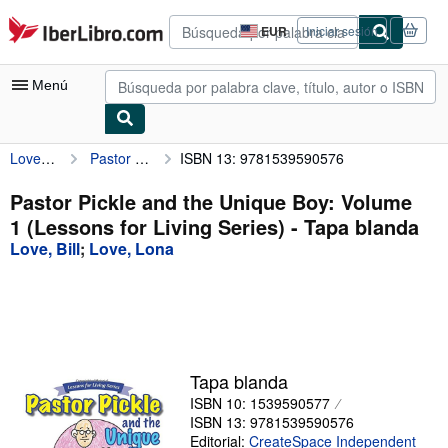
Pasar al contenido principal
IberLibro.com
EUR
Iniciar sesión
Preferencias
de
compra
Menú
del
sitio.
Love, Bill
Pastor Pickle and the Unique Boy: Volume 1 (Lessons for Living Series)
ISBN 13: 9781539590576
Mi cuenta
Consultar mis pedidos
Pastor Pickle and the Unique Boy: Volume
1 (Lessons for Living Series) - Tapa blanda
Búsqueda avanzada
Love, Bill
;
Love, Lona
Colecciones
Libros antiguos
Arte y coleccionismo
Vendedores
Tapa blanda
ISBN 10: 1539590577
Comenzar a vender
ISBN 13: 9781539590576
Ayuda
Editorial:
CreateSpace Independent