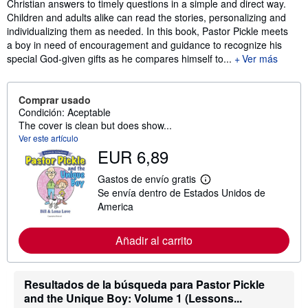
Christian answers to timely questions in a simple and direct way.
Children and adults alike can read the stories, personalizing and
individualizing them as needed. In this book, Pastor Pickle meets
a boy in need of encouragement and guidance to recognize his
special God-given gifts as he compares himself to...
Ver más
Comprar usado
Condición: Aceptable
The cover is clean but does show...
Ver este artículo
EUR 6,89
Gastos de envío gratis
M
Se envía dentro de Estados Unidos de
á
s
America
i
n
f
Añadir al carrito
o
r
m
a
Resultados de la búsqueda para Pastor Pickle
c
and the Unique Boy: Volume 1 (Lessons...
i
ó