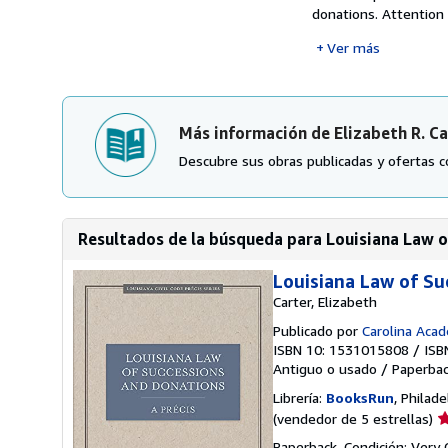
donations. Attention i
Ver más
Más información de Elizabeth R. C
Descubre sus obras publicadas y ofertas c
Resultados de la búsqueda para Louisiana Law of
Louisiana Law of Su
Carter, Elizabeth
Publicado por
Carolina Acad
ISBN 10: 1531015808
/
ISB
Antiguo o usado
/
Paperba
Librería:
BooksRun
, Philad
Ca
(vendedor de 5 estrellas)
d
Paperback. Condición: Very