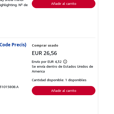
Añadir al carrito
ighlighting.
Nº de
Code Precis)
Comprar usado
EUR 26,56
Envío por EUR 4,32
Más
Se envía dentro de Estados Unidos de
información
sobre
America
las
tarifas
Cantidad disponible: 1 disponibles
de
envío
1531015808.A
Añadir al carrito