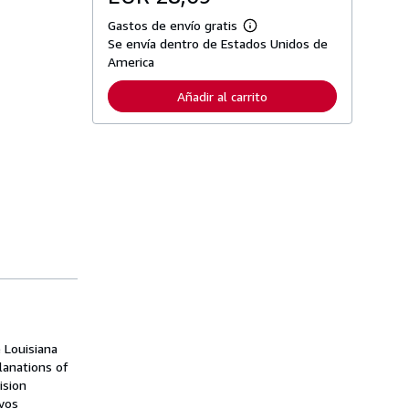
Gastos de envío gratis
M
Se envía dentro de Estados Unidos de
á
s
America
i
n
Añadir al carrito
f
o
r
m
a
c
i
ó
n
s
o
b
r
e
l
a
s
t
a
e Louisiana
r
lanations of
i
ision
f
a
ivos