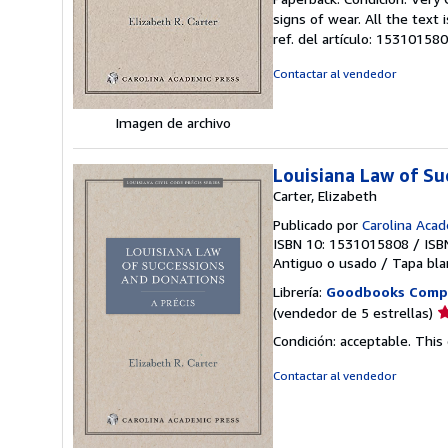
v
signs of wear. All the text 
5
ref. del artículo: 15310158
d
5
Contactar al vendedor
e
Imagen de archivo
Louisiana Law of Su
Carter, Elizabeth
Publicado por
Carolina Aca
ISBN 10: 1531015808
/
ISB
Antiguo o usado
/
Tapa bla
Librería:
Goodbooks Comp
Ca
(vendedor de 5 estrellas)
d
Condición: acceptable. This
v
5
Contactar al vendedor
d
5
e