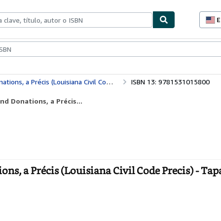
E
P
d
c
ionismo
Vendedores
Comenzar a vender
d
s
, a Précis (Louisiana Civil Code Precis)
ISBN 13: 9781531015800
nd Donations, a Précis...
ns, a Précis (Louisiana Civil Code Precis) - Tap