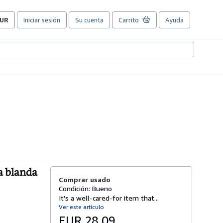
UR
Iniciar sesión
Su cuenta
Carrito
Ayuda
referencias
e
ompra
el
itio.
a blanda
Comprar usado
Condición: Bueno
It's a well-cared-for item that...
Ver este artículo
EUR 28,09