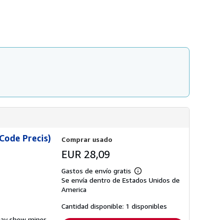
s
d
e
e
n
v
í
o
Code Precis)
Comprar usado
EUR 28,09
Gastos de envío gratis
Más
Se envía dentro de Estados Unidos de
información
sobre
America
las
tarifas
Cantidad disponible: 1 disponibles
de
envío
 may show minor