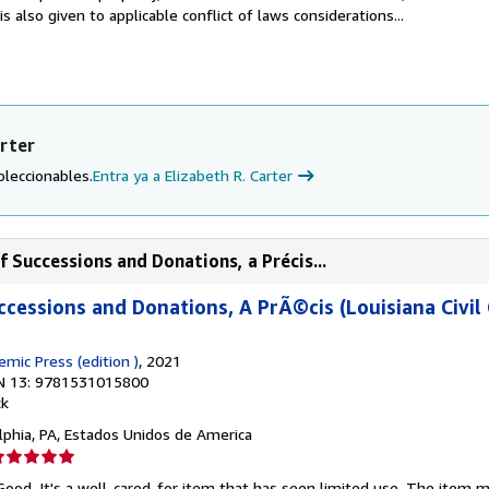
s also given to applicable conflict of laws considerations...
arter
oleccionables.
Entra ya a Elizabeth R. Carter
 Successions and Donations, a Précis...
ccessions and Donations, A PrÃ©cis (Louisiana Civil 
emic Press (edition )
, 2021
N 13: 9781531015800
ck
elphia, PA, Estados Unidos de America
lificación
el
 Good. It's a well-cared-for item that has seen limited use. The item