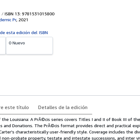
ISBN 13: 9781531015800
demic Pr
,
2021
 de esta edición del ISBN
0 Nuevo
e este título
Detalles de la edición
the Louisiana: A PrÃ©cis series covers Titles I and II of Book III of th
ns and Donations. The PrÃ©cis format provides direct and practical exp
arter's characteristically user-friendly style. Coverage includes the div
non-probate property, testate and intestate successions, and inter v