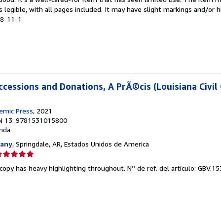
endedor:
is legible, with all pages included. It may have slight markings and/or h
08-11-1
e
strellas
ccessions and Donations, A PrÃ©cis (Louisiana Civil 
demic Press
, 2021
N 13: 9781531015800
nda
any
, Springdale, AR, Estados Unidos de America
lificación
el
 copy has heavy highlighting throughout.
Nº de ref. del artículo: GBV.
endedor:
e
strellas