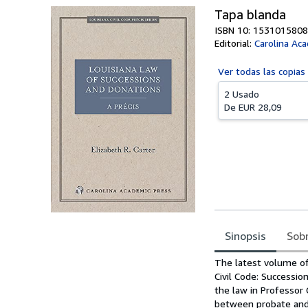
Tapa blanda
ISBN 10: 1531015808
Editorial:
Carolina Aca
Ver todas las
copias
2 Usado
De
EUR 28,09
Sinopsis
Sobr
Sinopsis
The latest volume of 
Civil Code: Successio
the law in Professor C
between probate and 