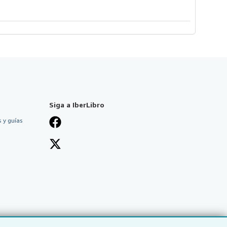
Siga a IberLibro
 y guías