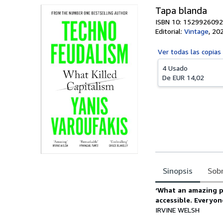
Tapa blanda
ISBN 10: 1529926092
Editorial:
Vintage
,
20
Ver todas las
copias
4 Usado
De
EUR 14,02
Sinopsis
Sobr
Sinopsis
‘What an amazing p
accessible. Everyone
IRVINE WELSH