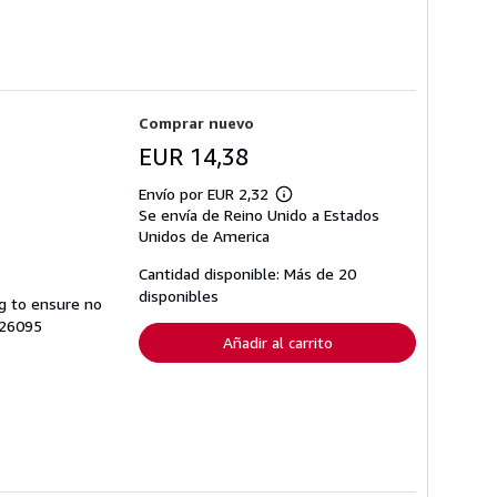
Comprar nuevo
EUR 14,38
Envío por EUR 2,32
Más
Se envía de Reino Unido a Estados
información
sobre
Unidos de America
las
tarifas
Cantidad disponible: Más de 20
de
disponibles
envío
ng to ensure no
926095
Añadir al carrito