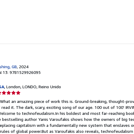
e
strellas
shing, GB
, 2024
N 13: 9781529926095
SA
, London, LONDO, Reino Unido
lificación
el
 'What an amazing piece of work this is. Ground-breaking, thought-pro
endedor:
read it. The dark, scary, exciting song of our age. 100 out of 100' IRVI
elcome to technofeudalism.In his boldest and most far-reaching book,
e
bestselling author Yanis Varoufakis shows how the owners of big t
 replacing capitalism with a fundamentally new system that enslaves o
strellas
rules of global power.But as Varoufakis also reveals, technofeudalism