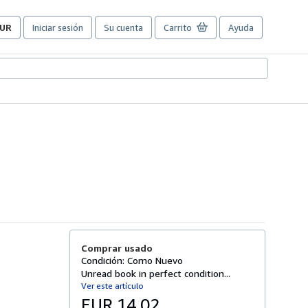
UR
Iniciar sesión
Su cuenta
Carrito
Ayuda
referencias
e
ompra
el
itio.
Comprar usado
Condición: Como Nuevo
Unread book in perfect condition...
Ver este artículo
EUR 14,02