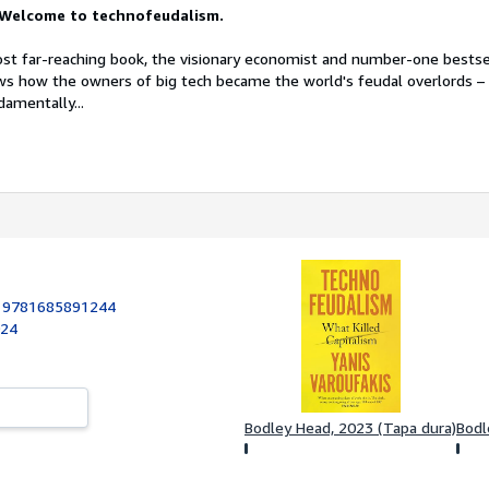
. Welcome to technofeudalism.
ost far-reaching book, the visionary economist and number-one bestse
ws how the owners of big tech became the world's feudal overlords – 
damentally...
:
9781685891244
024
Bodley Head, 2023 (Tapa dura)
Bodl