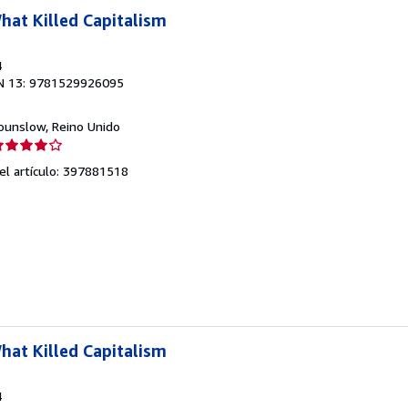
at Killed Capitalism
4
N 13: 9781529926095
Hounslow, Reino Unido
lificación
el
del artículo: 397881518
endedor:
e
strellas
at Killed Capitalism
4