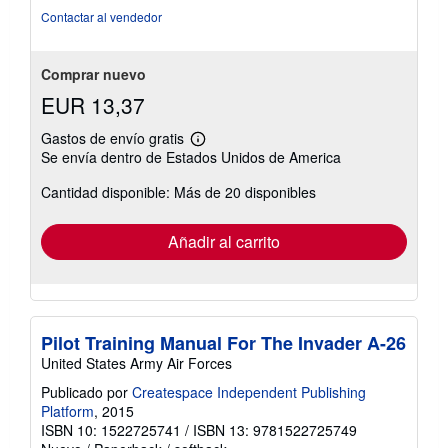
4
Contactar al vendedor
de
5
estrellas
Comprar nuevo
EUR 13,37
Gastos de envío gratis
Más
Se envía dentro de Estados Unidos de America
información
sobre
Cantidad disponible: Más de 20 disponibles
las
tarifas
de
envío
Añadir al carrito
Pilot Training Manual For The Invader A-26
United States Army Air Forces
Publicado por
Createspace Independent Publishing
Platform
, 2015
ISBN 10: 1522725741
/
ISBN 13: 9781522725749