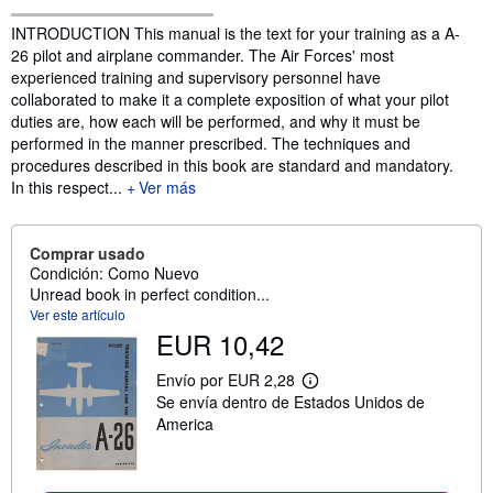
Sinopsis
INTRODUCTION This manual is the text for your training as a A-
26 pilot and airplane commander. The Air Forces' most
experienced training and supervisory personnel have
collaborated to make it a complete exposition of what your pilot
duties are, how each will be performed, and why it must be
performed in the manner prescribed. The techniques and
procedures described in this book are standard and mandatory.
In this respect...
Ver más
Comprar usado
Condición: Como Nuevo
Unread book in perfect condition...
Ver este artículo
EUR 10,42
Envío por EUR 2,28
M
Se envía dentro de Estados Unidos de
á
s
America
i
n
f
o