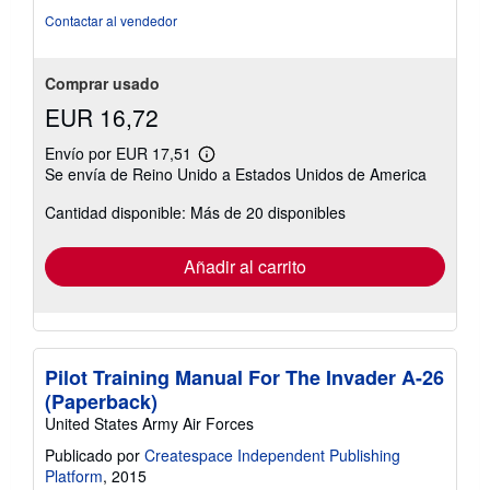
de
Contactar al vendedor
5
estrellas
Comprar usado
EUR 16,72
Envío por EUR 17,51
Más
Se envía de Reino Unido a Estados Unidos de America
información
sobre
Cantidad disponible: Más de 20 disponibles
las
tarifas
de
envío
Añadir al carrito
Pilot Training Manual For The Invader A-26
(Paperback)
United States Army Air Forces
Publicado por
Createspace Independent Publishing
Platform
, 2015