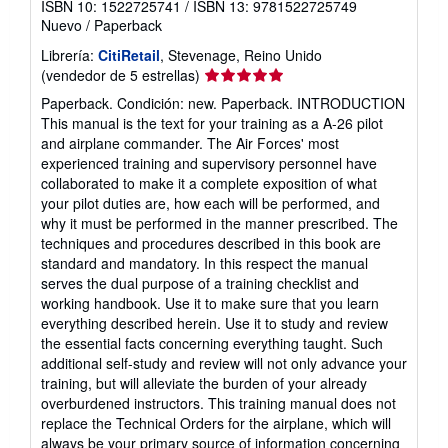
ISBN 10: 1522725741
/
ISBN 13: 9781522725749
Nuevo
/
Paperback
Librería:
CitiRetail
, Stevenage, Reino Unido
Calificación
(vendedor de 5 estrellas)
del
Paperback. Condición: new. Paperback. INTRODUCTION
vendedor:
This manual is the text for your training as a A-26 pilot
5
and airplane commander. The Air Forces' most
de
experienced training and supervisory personnel have
5
collaborated to make it a complete exposition of what
estrellas
your pilot duties are, how each will be performed, and
why it must be performed in the manner prescribed. The
techniques and procedures described in this book are
standard and mandatory. In this respect the manual
serves the dual purpose of a training checklist and
working handbook. Use it to make sure that you learn
everything described herein. Use it to study and review
the essential facts concerning everything taught. Such
additional self-study and review will not only advance your
training, but will alleviate the burden of your already
overburdened instructors. This training manual does not
replace the Technical Orders for the airplane, which will
always be your primary source of information concerning