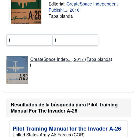
l
Editorial:
CreateSpace Independent
a
Publishi..., 2018
s
t
Tapa blanda
a
r
i
f
a
s
d
e
e
CreateSpace Indep..., 2017 (Tapa blanda)
n
v
í
o
Resultados de la búsqueda para Pilot Training
Manual For The Invader A-26
Pilot Training Manual for the Invader A-26
United States Army Air Forces (COR)