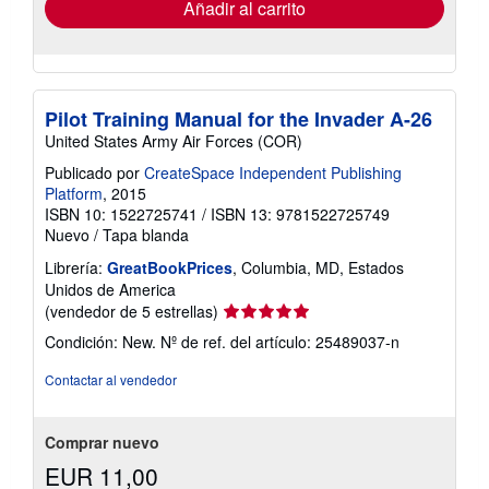
envío
Añadir al carrito
Pilot Training Manual for the Invader A-26
United States Army Air Forces (COR)
Publicado por
CreateSpace Independent Publishing
Platform
, 2015
ISBN 10: 1522725741
/
ISBN 13: 9781522725749
Nuevo
/
Tapa blanda
Librería:
GreatBookPrices
, Columbia, MD, Estados
Unidos de America
Calificación
(vendedor de 5 estrellas)
del
Condición: New.
Nº de ref. del artículo: 25489037-n
vendedor:
5
Contactar al vendedor
de
5
estrellas
Comprar nuevo
EUR 11,00