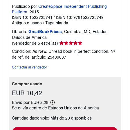
Publicado por
CreateSpace Independent Publishing
Platform
, 2015
ISBN 10: 1522725741
/
ISBN 13: 9781522725749
Antiguo o usado
/
Tapa blanda
Librería:
GreatBookPrices
, Columbia, MD, Estados
Unidos de America
Calificación
(vendedor de 5 estrellas)
del
Condición: As New. Unread book in perfect condition.
Nº
vendedor:
de ref. del artículo: 25489037
5
de
Contactar al vendedor
5
estrellas
Comprar usado
EUR 10,42
Envío por EUR 2,28
Más
Se envía dentro de Estados Unidos de America
información
sobre
Cantidad disponible: Más de 20 disponibles
las
tarifas
de