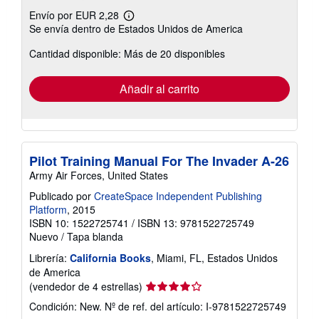
Envío por EUR 2,28
Más
Se envía dentro de Estados Unidos de America
información
sobre
Cantidad disponible: Más de 20 disponibles
las
tarifas
de
envío
Añadir al carrito
Pilot Training Manual For The Invader A-26
Army Air Forces, United States
Publicado por
CreateSpace Independent Publishing
Platform
, 2015
ISBN 10: 1522725741
/
ISBN 13: 9781522725749
Nuevo
/
Tapa blanda
Librería:
California Books
, Miami, FL, Estados Unidos
de America
Calificación
(vendedor de 4 estrellas)
del
Condición: New.
Nº de ref. del artículo: I-9781522725749
vendedor: