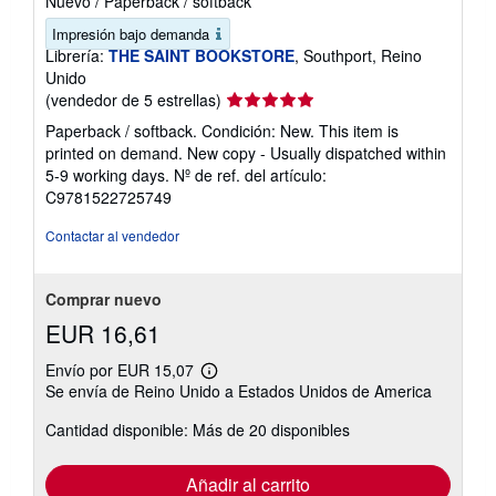
Nuevo
/
Paperback / softback
Impresión bajo demanda
Librería:
THE SAINT BOOKSTORE
, Southport, Reino
Unido
Calificación
(vendedor de 5 estrellas)
del
Paperback / softback. Condición: New. This item is
vendedor:
printed on demand. New copy - Usually dispatched within
5
5-9 working days.
Nº de ref. del artículo:
de
C9781522725749
5
estrellas
Contactar al vendedor
Comprar nuevo
EUR 16,61
Envío por EUR 15,07
Más
Se envía de Reino Unido a Estados Unidos de America
información
sobre
Cantidad disponible: Más de 20 disponibles
las
tarifas
de
envío
Añadir al carrito