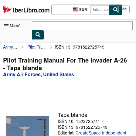
Pasar al contenido principal
IberLibro.com
EUR
Iniciar sesión
Preferencias
de
compra
Menú
del
sitio.
Army Air Forces, United States
Pilot Training Manual For The Invader A-26
ISBN 13: 9781522725749
Mi cuenta
Consultar mis pedidos
Pilot Training Manual For The Invader A-26
- Tapa blanda
Búsqueda avanzada
Army Air Forces, United States
Colecciones
Libros antiguos
Arte y coleccionismo
Vendedores
Tapa blanda
ISBN 10: 1522725741
Comenzar a vender
ISBN 13: 9781522725749
Ayuda
Editorial:
CreateSpace Independent