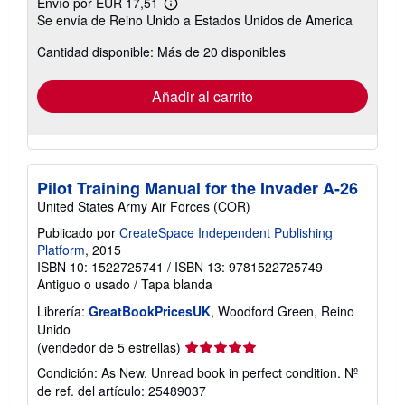
Envío por EUR 17,51
Más
Se envía de Reino Unido a Estados Unidos de America
información
sobre
Cantidad disponible: Más de 20 disponibles
las
tarifas
de
envío
Añadir al carrito
Pilot Training Manual for the Invader A-26
United States Army Air Forces (COR)
Publicado por
CreateSpace Independent Publishing
Platform
, 2015
ISBN 10: 1522725741
/
ISBN 13: 9781522725749
Antiguo o usado
/
Tapa blanda
Librería:
GreatBookPricesUK
, Woodford Green, Reino
Unido
Calificación
(vendedor de 5 estrellas)
del
Condición: As New. Unread book in perfect condition.
Nº
vendedor:
de ref. del artículo: 25489037
5