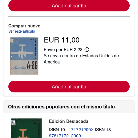
r
Añadir al carrito
m
a
c
i
Comprar nuevo
ó
n
Ver este artículo
s
EUR 11,00
o
b
Envío por EUR 2,28
r
M
e
Se envía dentro de Estados Unidos de
á
l
s
America
a
i
s
n
t
f
a
o
r
r
Añadir al carrito
i
m
f
a
a
c
s
i
d
Otras ediciones populares con el mismo título
ó
e
n
e
s
n
Edición Destacada
o
v
b
í
ISBN 10:
171721200X
ISBN 13:
r
o
e
9781717212009