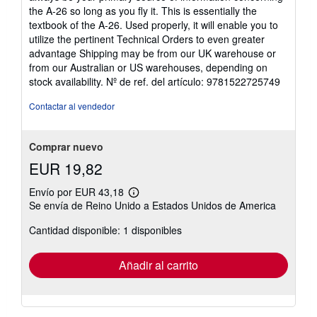
the A-26 so long as you fly it. This is essentially the
textbook of the A-26. Used properly, it will enable you to
utilize the pertinent Technical Orders to even greater
advantage Shipping may be from our UK warehouse or
from our Australian or US warehouses, depending on
stock availability.
Nº de ref. del artículo: 9781522725749
Contactar al vendedor
Comprar nuevo
EUR 19,82
Envío por EUR 43,18
Más
Se envía de Reino Unido a Estados Unidos de America
información
sobre
Cantidad disponible: 1 disponibles
las
tarifas
de
envío
Añadir al carrito