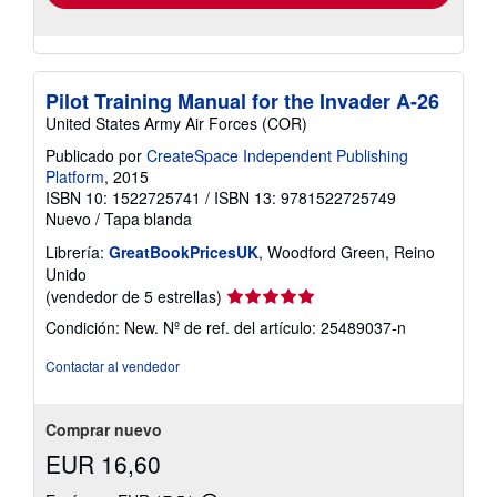
Pilot Training Manual for the Invader A-26
United States Army Air Forces (COR)
Publicado por
CreateSpace Independent Publishing
Platform
, 2015
ISBN 10: 1522725741
/
ISBN 13: 9781522725749
Nuevo
/
Tapa blanda
Librería:
GreatBookPricesUK
, Woodford Green, Reino
Unido
Calificación
(vendedor de 5 estrellas)
del
Condición: New.
Nº de ref. del artículo: 25489037-n
vendedor:
5
Contactar al vendedor
de
5
estrellas
Comprar nuevo
EUR 16,60