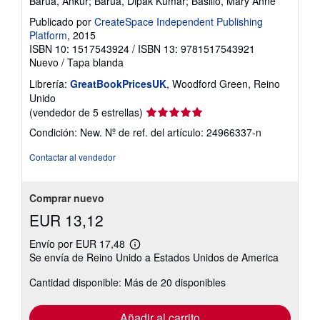
Barua, Ankur; Barua, Dipak Kumar; Basilio, Mary Anne
Publicado por
CreateSpace Independent Publishing
Platform
, 2015
ISBN 10: 1517543924
/
ISBN 13: 9781517543921
Nuevo
/
Tapa blanda
Librería:
GreatBookPricesUK
, Woodford Green, Reino
Unido
Calificación
(vendedor de 5 estrellas)
del
Condición: New.
Nº de ref. del artículo: 24966337-n
vendedor:
5
Contactar al vendedor
de
5
estrellas
Comprar nuevo
EUR 13,12
Envío por EUR 17,48
Más
Se envía de Reino Unido a Estados Unidos de America
información
sobre
Cantidad disponible: Más de 20 disponibles
las
tarifas
de
envío
Añadir al carrito