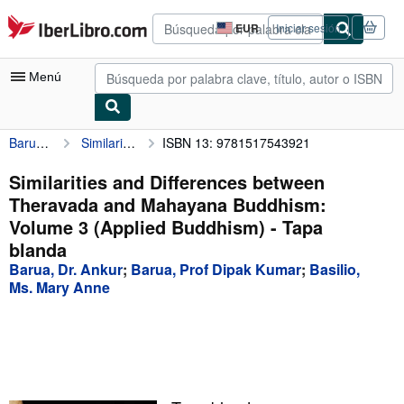
Pasar al contenido principal
IberLibro.com
EUR
Iniciar sesión
Preferencias
de
compra
Menú
del
sitio.
Barua, Dr. Ankur
Similarities and Differences between Theravada and Mahayana Buddhism: Volume 3 (Applied Buddhism)
ISBN 13: 9781517543921
Mi cuenta
Consultar mis pedidos
Similarities and Differences between
Theravada and Mahayana Buddhism:
Búsqueda avanzada
Volume 3 (Applied Buddhism) - Tapa
Colecciones
blanda
Barua, Dr. Ankur
;
Barua, Prof Dipak Kumar
;
Basilio,
Libros antiguos
Ms. Mary Anne
Arte y coleccionismo
Vendedores
Comenzar a vender
Ayuda