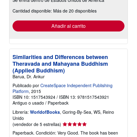
información
sobre
Cantidad disponible: Más de 20 disponibles
las
tarifas
de
envío
Añadir al carrito
Similarities and Differences between
Theravada and Mahayana Buddhism
(Applied Buddhism)
Barua, Dr. Ankur
Publicado por
CreateSpace Independent Publishing
Platform
, 2015
ISBN 10: 1517543924
/
ISBN 13: 9781517543921
Antiguo o usado
/
Paperback
Librería:
WorldofBooks
, Goring-By-Sea, WS, Reino
Unido
Calificación
(vendedor de 5 estrellas)
del
Paperback. Condición: Very Good. The book has been
vendedor: