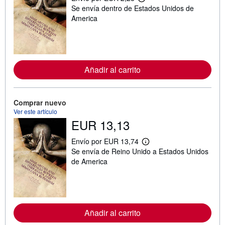
M
Se envía dentro de Estados Unidos de
á
s
America
i
n
f
o
r
m
Añadir al carrito
a
c
i
ó
n
Comprar nuevo
s
Ver este artículo
o
EUR 13,13
b
r
e
Envío por EUR 13,74
M
l
Se envía de Reino Unido a Estados Unidos
á
a
s
s
de America
i
t
n
a
f
r
o
i
r
f
m
a
Añadir al carrito
a
s
c
d