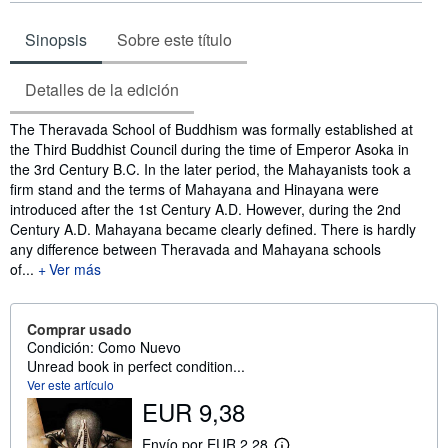
Sinopsis
Sobre este título
Detalles de la edición
Sinopsis
The Theravada School of Buddhism was formally established at
the Third Buddhist Council during the time of Emperor Asoka in
the 3rd Century B.C. In the later period, the Mahayanists took a
firm stand and the terms of Mahayana and Hinayana were
introduced after the 1st Century A.D. However, during the 2nd
Century A.D. Mahayana became clearly defined. There is hardly
any difference between Theravada and Mahayana schools
of...
Ver más
Comprar usado
Condición: Como Nuevo
Unread book in perfect condition...
Ver este artículo
EUR 9,38
Envío por EUR 2,28