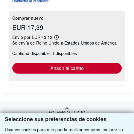
Contactar al vendedor
Comprar nuevo
EUR 17,39
Envío por EUR 43,12
Más
Se envía de Reino Unido a Estados Unidos de America
información
sobre
Cantidad disponible: 1 disponibles
las
tarifas
de
envío
Añadir al carrito
VOLVER AL INICIO
Seleccione sus preferencias de cookies
Compre con nosotros
Usamos cookies para que pueda realizar compras, mejorar su