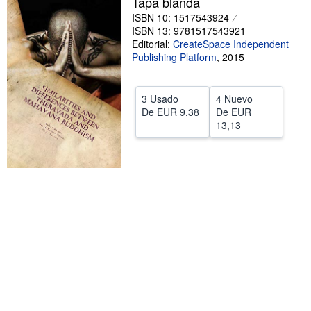
Tapa blanda
ISBN 10: 1517543924
CERRAR
ISBN 13: 9781517543921
Editorial:
CreateSpace Independent
Publishing Platform
,
2015
3 Usado
4 Nuevo
De
EUR 9,38
De
EUR
13,13