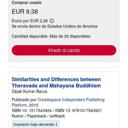
Comprar usado
EUR 9,38
Envío por EUR 2,28
Más
Se envía dentro de Estados Unidos de America
información
sobre
Cantidad disponible: Más de 20 disponibles
las
tarifas
de
envío
Añadir al carrito
Similarities and Differences between
Theravada and Mahayana Buddhism
Dipak Kumar Barua
Publicado por
Createspace Independent Publishing
Platform
, 2015
ISBN 10: 1517543924
/
ISBN 13: 9781517543921
Nuevo
/
Paperback / softback
Impresión bajo demanda