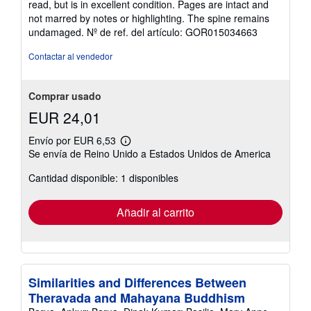
read, but is in excellent condition. Pages are intact and
5
not marred by notes or highlighting. The spine remains
de
undamaged.
Nº de ref. del artículo: GOR015034663
5
estrellas
Contactar al vendedor
Comprar usado
EUR 24,01
Envío por EUR 6,53
Más
Se envía de Reino Unido a Estados Unidos de America
información
sobre
Cantidad disponible: 1 disponibles
las
tarifas
de
envío
Añadir al carrito
Similarities and Differences Between
Theravada and Mahayana Buddhism