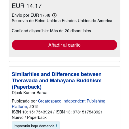
EUR 14,17
Envío por EUR 17,48
Más
Se envía de Reino Unido a Estados Unidos de America
información
sobre
Cantidad disponible: Más de 20 disponibles
las
tarifas
de
envío
Añadir al carrito
Similarities and Differences between
Theravada and Mahayana Buddhism
(Paperback)
Dipak Kumar Barua
Publicado por
Createspace Independent Publishing
Platform
, 2015
ISBN 10: 1517543924
/
ISBN 13: 9781517543921
Nuevo
/
Paperback
Impresión bajo demanda