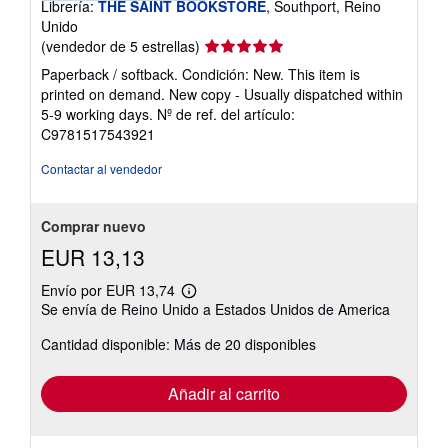
Librería:
THE SAINT BOOKSTORE
, Southport, Reino
Unido
Calificación
(vendedor de 5 estrellas)
del
Paperback / softback. Condición: New. This item is
vendedor:
printed on demand. New copy - Usually dispatched within
5
5-9 working days.
Nº de ref. del artículo:
de
C9781517543921
5
estrellas
Contactar al vendedor
Comprar nuevo
EUR 13,13
Envío por EUR 13,74
Más
Se envía de Reino Unido a Estados Unidos de America
información
sobre
Cantidad disponible: Más de 20 disponibles
las
tarifas
de
envío
Añadir al carrito