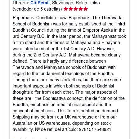
Librería:
CitiRetail
, Stevenage, Reino Unido
Calificación
(vendedor de 5 estrellas)
del
Paperback. Condición: new. Paperback. The Theravada
vendedor:
School of Buddhism was formally established at the Third
5
Buddhist Council during the time of Emperor Asoka in the
de
3rd Century B.C. In the later period, the Mahayanists took
5
a firm stand and the terms of Mahayana and Hinayana
estrellas
were introduced after the 1st Century A.D. However,
during the 2nd Century A.D. Mahayana became clearly
defined. There is hardly any difference between
Theravada and Mahayana schools of Buddhism with
regard to the fundamental teachings of the Buddha.
Though there are many similarities, but there are some
important aspects in which both schools of Buddhist
thoughts differ from each other. The major aspects of
these are - the Bodhisattva concept, the deification of the
Buddha, emphasis on meditational aspect and the
concept of emptiness. This item is printed on demand.
Shipping may be from our UK warehouse or from our
Australian or US warehouses, depending on stock
availability.
Nº de ref. del artículo: 9781517543921