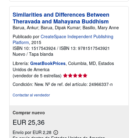
Similarities and Differences Between
Theravada and Mahayana Buddhism
Barua, Ankur; Barua, Dipak Kumar; Basilio, Mary Anne
Publicado por
CreateSpace Independent Publishing
Platform
, 2015
ISBN 10: 1517543924
/
ISBN 13: 9781517543921
Nuevo
/
Tapa blanda
Librería:
GreatBookPrices
, Columbia, MD, Estados
Unidos de America
Calificación
(vendedor de 5 estrellas)
del
Condición: New.
Nº de ref. del artículo: 24966337-n
vendedor:
5
Contactar al vendedor
de
5
estrellas
Comprar nuevo
EUR 25,36
Envío por EUR 2,28
Más
Se envía dentro de Estados Unidos de America