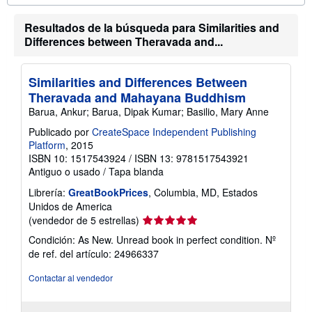
i
e
ó
e
n
Resultados de la búsqueda para Similarities and
n
s
v
Differences between Theravada and...
o
í
b
o
r
e
Similarities and Differences Between
l
Theravada and Mahayana Buddhism
a
s
Barua, Ankur; Barua, Dipak Kumar; Basilio, Mary Anne
t
a
Publicado por
CreateSpace Independent Publishing
r
Platform
, 2015
i
ISBN 10: 1517543924
/
ISBN 13: 9781517543921
f
Antiguo o usado
/
Tapa blanda
a
s
Librería:
GreatBookPrices
, Columbia, MD, Estados
d
e
Unidos de America
e
Calificación
(vendedor de 5 estrellas)
n
del
v
Condición: As New. Unread book in perfect condition.
Nº
í
vendedor:
de ref. del artículo: 24966337
o
5
de
Contactar al vendedor
5
estrellas