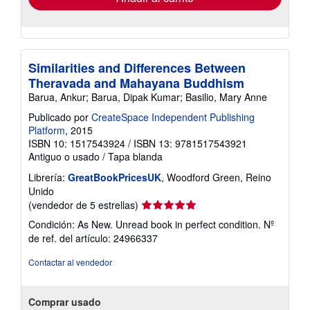
Similarities and Differences Between
Theravada and Mahayana Buddhism
Barua, Ankur; Barua, Dipak Kumar; Basilio, Mary Anne
Publicado por
CreateSpace Independent Publishing
Platform
, 2015
ISBN 10: 1517543924
/
ISBN 13: 9781517543921
Antiguo o usado
/
Tapa blanda
Librería:
GreatBookPricesUK
, Woodford Green, Reino
Unido
Calificación
(vendedor de 5 estrellas)
del
Condición: As New. Unread book in perfect condition.
Nº
vendedor:
de ref. del artículo: 24966337
5
de
Contactar al vendedor
5
estrellas
Comprar usado