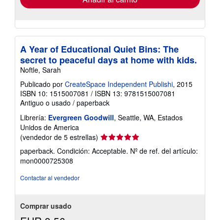
A Year of Educational Quiet Bins: The
secret to peaceful days at home with kids.
Noftle, Sarah
Publicado por
CreateSpace Independent Publishi
, 2015
ISBN 10: 1515007081
/
ISBN 13: 9781515007081
Antiguo o usado
/
paperback
Librería:
Evergreen Goodwill
, Seattle, WA, Estados
Unidos de America
Calificación
(vendedor de 5 estrellas)
del
paperback. Condición: Acceptable.
Nº de ref. del artículo:
vendedor:
mon0000725308
5
de
Contactar al vendedor
5
estrellas
Comprar usado