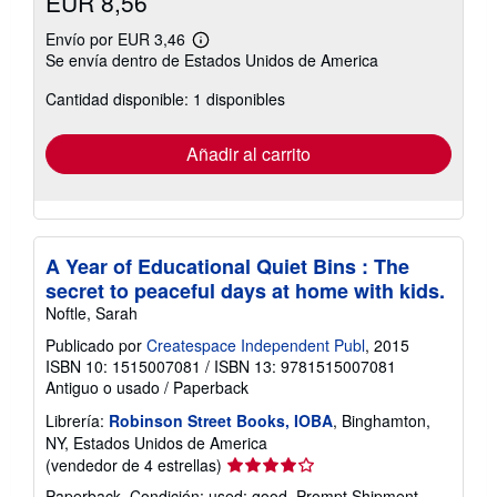
EUR 8,56
Envío por EUR 3,46
Más
Se envía dentro de Estados Unidos de America
información
sobre
Cantidad disponible: 1 disponibles
las
tarifas
de
envío
Añadir al carrito
A Year of Educational Quiet Bins : The
secret to peaceful days at home with kids.
Noftle, Sarah
Publicado por
Createspace Independent Publ
, 2015
ISBN 10: 1515007081
/
ISBN 13: 9781515007081
Antiguo o usado
/
Paperback
Librería:
Robinson Street Books, IOBA
, Binghamton,
NY, Estados Unidos de America
Calificación
(vendedor de 4 estrellas)
del
Paperback. Condición: used: good. Prompt Shipment,