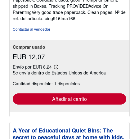
vendedor:
shipped in Boxes, Tracking PROVIDEDAdvice On
4
ParentingVery good trade paperback. Clean pages.
Nº de
de
ref. del artículo: bing916tma166
5
estrellas
Contactar al vendedor
Comprar usado
EUR 12,07
Envío por EUR 8,24
Más
Se envía dentro de Estados Unidos de America
información
sobre
Cantidad disponible: 1 disponibles
las
tarifas
de
envío
Añadir al carrito
A Year of Educational Quiet Bins: The
secret to peaceful days at home with kids.