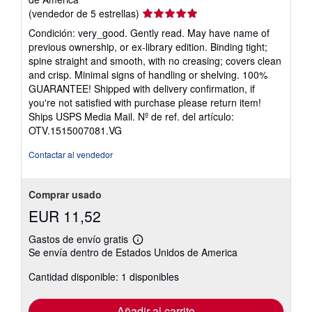
Calificación
(vendedor de 5 estrellas)
del
Condición: very_good. Gently read. May have name of
vendedor:
previous ownership, or ex-library edition. Binding tight;
5
spine straight and smooth, with no creasing; covers clean
de
and crisp. Minimal signs of handling or shelving. 100%
5
GUARANTEE! Shipped with delivery confirmation, if
estrellas
you're not satisfied with purchase please return item!
Ships USPS Media Mail.
Nº de ref. del artículo:
OTV.1515007081.VG
Contactar al vendedor
Comprar usado
EUR 11,52
Gastos de envío gratis
Más
Se envía dentro de Estados Unidos de America
información
sobre
Cantidad disponible: 1 disponibles
las
tarifas
de
envío
Añadir al carrito