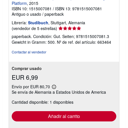
Platform
, 2015
ISBN 10: 1515007081
/
ISBN 13: 9781515007081
Antiguo o usado
/
paperback
Librería:
Studibuch
, Stuttgart, Alemania
Calificación
(vendedor de 5 estrellas)
del
paperback. Condición: Gut. Seiten; 9781515007081.3
vendedor:
Gewicht in Gramm: 500.
Nº de ref. del artículo: 663464
5
de
Contactar al vendedor
5
estrellas
Comprar usado
EUR 6,99
Envío por EUR 80,70
Más
Se envía de Alemania a Estados Unidos de America
información
sobre
Cantidad disponible: 1 disponibles
las
tarifas
de
envío
Añadir al carrito