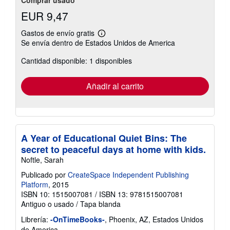
Comprar usado
EUR 9,47
Gastos de envío gratis
Más
Se envía dentro de Estados Unidos de America
información
sobre
Cantidad disponible: 1 disponibles
las
tarifas
de
envío
Añadir al carrito
A Year of Educational Quiet Bins: The
secret to peaceful days at home with kids.
Noftle, Sarah
Publicado por
CreateSpace Independent Publishing
Platform
, 2015
ISBN 10: 1515007081
/
ISBN 13: 9781515007081
Antiguo o usado
/
Tapa blanda
Librería:
-OnTimeBooks-
, Phoenix, AZ, Estados Unidos
de America