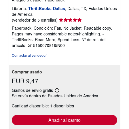
Librería:
ThriftBooks-Dallas
, Dallas, TX, Estados Unidos
de America
Calificación
(vendedor de 5 estrellas)
del
Paperback. Condición: Fair. No Jacket. Readable copy.
vendedor:
Pages may have considerable notes/highlighting. ~
5
ThriftBooks: Read More, Spend Less.
Nº de ref. del
de
artículo: G1515007081I5N00
5
estrellas
Contactar al vendedor
Comprar usado
EUR 9,47
Gastos de envío gratis
Más
Se envía dentro de Estados Unidos de America
información
sobre
Cantidad disponible: 1 disponibles
las
tarifas
de
envío
Añadir al carrito