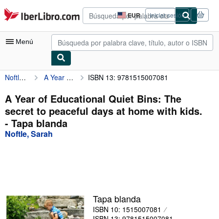
Pasar al contenido principal
IberLibro.com
EUR
Iniciar sesión
Preferencias
de
compra
Menú
del
sitio.
Noftle, Sarah
A Year of Educational Quiet Bins: The secret to peaceful days at home with kids.
ISBN 13: 9781515007081
Mi cuenta
Consultar mis pedidos
A Year of Educational Quiet Bins: The
secret to peaceful days at home with kids.
Búsqueda avanzada
- Tapa blanda
Colecciones
Noftle, Sarah
Libros antiguos
Arte y coleccionismo
Vendedores
Tapa blanda
Comenzar a vender
ISBN 10: 1515007081
Ayuda
ISBN 13: 9781515007081