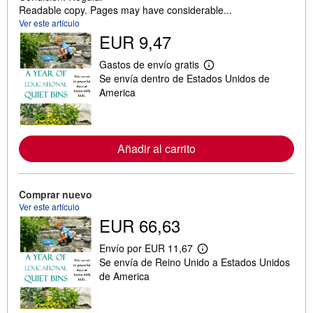
Readable copy. Pages may have considerable...
Ver este artículo
EUR 9,47
Gastos de envío gratis
M
Se envía dentro de Estados Unidos de
á
s
America
i
n
f
o
r
Añadir al carrito
m
a
c
i
Comprar nuevo
ó
n
Ver este artículo
s
EUR 66,63
o
b
Envío por EUR 11,67
r
M
e
Se envía de Reino Unido a Estados Unidos
á
l
s
de America
a
i
s
n
t
f
a