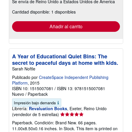
Se envía de Reino Unido a Estados Unidos de America
información
sobre
Cantidad disponible: 1 disponibles
las
tarifas
de
envío
Añadir al carrito
A Year of Educational Quiet Bins: The
secret to peaceful days at home with kids.
Sarah Noftle
Publicado por
CreateSpace Independent Publishing
Platform
, 2015
ISBN 10: 1515007081
/
ISBN 13: 9781515007081
Nuevo
/
Paperback
Impresión bajo demanda
Librería:
Revaluation Books
, Exeter, Reino Unido
Calificación
(vendedor de 5 estrellas)
del
Paperback. Condición: Brand New. 66 pages.
vendedor:
11.00x8.50x0.16 inches. In Stock. This item is printed on
5