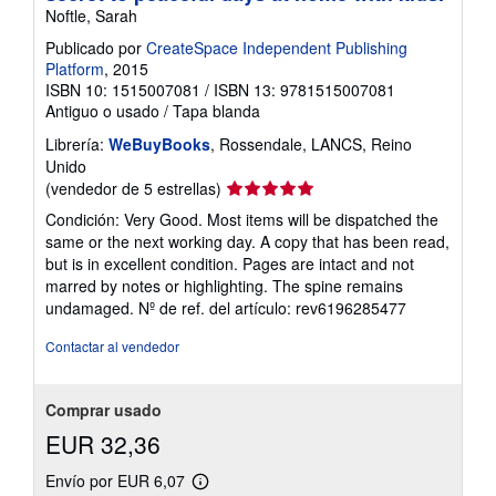
Noftle, Sarah
Publicado por
CreateSpace Independent Publishing
Platform
, 2015
ISBN 10: 1515007081
/
ISBN 13: 9781515007081
Antiguo o usado
/
Tapa blanda
Librería:
WeBuyBooks
, Rossendale, LANCS, Reino
Unido
Calificación
(vendedor de 5 estrellas)
del
Condición: Very Good. Most items will be dispatched the
vendedor:
same or the next working day. A copy that has been read,
5
but is in excellent condition. Pages are intact and not
de
marred by notes or highlighting. The spine remains
5
undamaged.
Nº de ref. del artículo: rev6196285477
estrellas
Contactar al vendedor
Comprar usado
EUR 32,36
Envío por EUR 6,07
Más