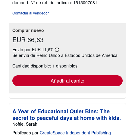
demand.
Nº de ref. del artículo: 1515007081
de
5
Contactar al vendedor
estrellas
Comprar nuevo
EUR 66,63
Envío por EUR 11,67
Más
Se envía de Reino Unido a Estados Unidos de America
información
sobre
Cantidad disponible: 1 disponibles
las
tarifas
de
envío
Añadir al carrito
A Year of Educational Quiet Bins: The
secret to peaceful days at home with kids.
Noftle, Sarah:
Publicado por
CreateSpace Independent Publishing