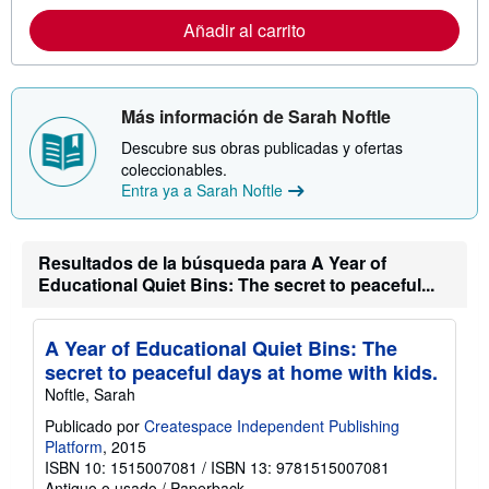
o
r
r
Añadir al carrito
i
m
f
a
a
c
s
i
d
ó
e
Más información de Sarah Noftle
n
e
s
n
Descubre sus obras publicadas y ofertas
o
v
coleccionables.
b
í
r
Entra ya a Sarah Noftle
o
e
l
a
s
Resultados de la búsqueda para A Year of
t
Educational Quiet Bins: The secret to peaceful...
a
r
i
f
A Year of Educational Quiet Bins: The
a
s
secret to peaceful days at home with kids.
d
Noftle, Sarah
e
e
Publicado por
Createspace Independent Publishing
n
Platform
, 2015
v
í
ISBN 10: 1515007081
/
ISBN 13: 9781515007081
o
Antiguo o usado
/
Paperback