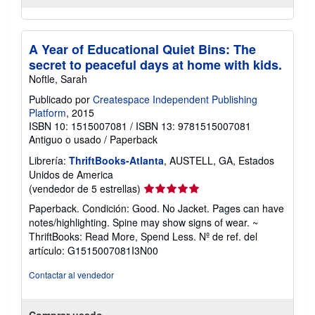
A Year of Educational Quiet Bins: The
secret to peaceful days at home with kids.
Noftle, Sarah
Publicado por
Createspace Independent Publishing
Platform
, 2015
ISBN 10: 1515007081
/
ISBN 13: 9781515007081
Antiguo o usado
/
Paperback
Librería:
ThriftBooks-Atlanta
, AUSTELL, GA, Estados
Unidos de America
Calificación
(vendedor de 5 estrellas)
del
Paperback. Condición: Good. No Jacket. Pages can have
vendedor:
notes/highlighting. Spine may show signs of wear. ~
5
ThriftBooks: Read More, Spend Less.
Nº de ref. del
de
artículo: G1515007081I3N00
5
estrellas
Contactar al vendedor