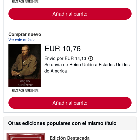
r
m
Añadir al carrito
a
c
i
ó
n
Comprar nuevo
s
Ver este artículo
o
EUR 10,76
b
r
e
Envío por EUR 14,13
M
l
Se envía de Reino Unido a Estados Unidos
á
a
s
s
de America
i
t
n
a
f
r
o
i
r
f
m
a
Añadir al carrito
a
s
c
d
i
e
ó
e
n
n
Otras ediciones populares con el mismo título
s
v
o
í
b
o
Edición Destacada
r