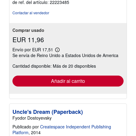
de ref. del artículo: 22223485
5
de
Contactar al vendedor
5
estrellas
Comprar usado
EUR 11,96
Envío por EUR 17,51
Más
Se envía de Reino Unido a Estados Unidos de America
información
sobre
Cantidad disponible: Más de 20 disponibles
las
tarifas
de
envío
Añadir al carrito
Uncle's Dream (Paperback)
Fyodor Dostoyevsky
Publicado por
Createspace Independent Publishing
Platform
, 2014