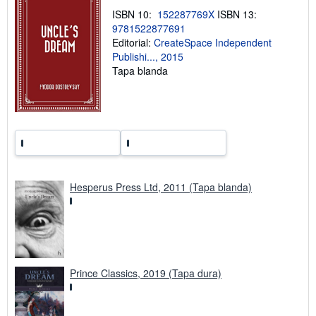
e
ISBN 10:
152287769X
ISBN 13:
l
9781522877691
a
Editorial:
CreateSpace Independent
s
t
Publishi..., 2015
a
Tapa blanda
r
i
f
a
s
d
e
e
n
v
í
Hesperus Press Ltd, 2011 (Tapa blanda)
o
Prince Classics, 2019 (Tapa dura)