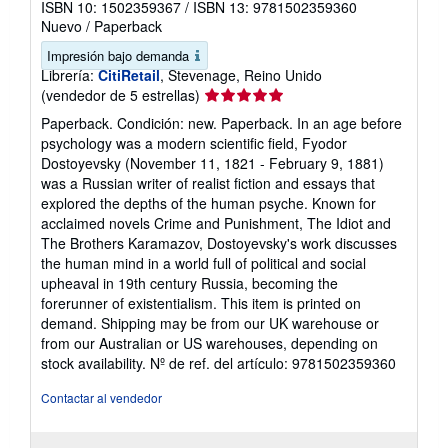
ISBN 10: 1502359367
/
ISBN 13: 9781502359360
Nuevo
/
Paperback
Impresión bajo demanda
Librería:
CitiRetail
, Stevenage, Reino Unido
Calificación
(vendedor de 5 estrellas)
del
Paperback. Condición: new. Paperback. In an age before
vendedor:
psychology was a modern scientific field, Fyodor
5
Dostoyevsky (November 11, 1821 - February 9, 1881)
de
was a Russian writer of realist fiction and essays that
5
explored the depths of the human psyche. Known for
estrellas
acclaimed novels Crime and Punishment, The Idiot and
The Brothers Karamazov, Dostoyevsky's work discusses
the human mind in a world full of political and social
upheaval in 19th century Russia, becoming the
forerunner of existentialism. This item is printed on
demand. Shipping may be from our UK warehouse or
from our Australian or US warehouses, depending on
stock availability.
Nº de ref. del artículo: 9781502359360
Contactar al vendedor