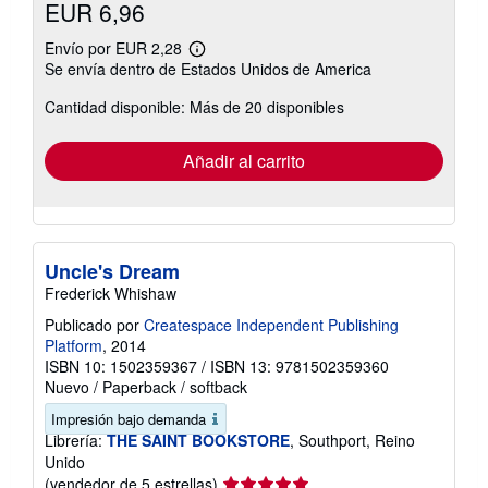
EUR 6,96
Envío por EUR 2,28
Más
Se envía dentro de Estados Unidos de America
información
sobre
Cantidad disponible: Más de 20 disponibles
las
tarifas
de
envío
Añadir al carrito
Uncle's Dream
Frederick Whishaw
Publicado por
Createspace Independent Publishing
Platform
, 2014
ISBN 10: 1502359367
/
ISBN 13: 9781502359360
Nuevo
/
Paperback / softback
Impresión bajo demanda
Librería:
THE SAINT BOOKSTORE
, Southport, Reino
Unido
Calificación
(vendedor de 5 estrellas)