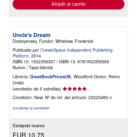
envío
Añadir al carrito
Uncle's Dream
Dostoyevsky, Fyodor; Whishaw, Frederick
Publicado por
CreateSpace Independent Publishing
Platform
, 2014
ISBN 10: 1502359367
/
ISBN 13: 9781502359360
Nuevo
/
Tapa blanda
Librería:
GreatBookPricesUK
, Woodford Green, Reino
Unido
Calificación
(vendedor de 5 estrellas)
del
Condición: New.
Nº de ref. del artículo: 22223485-n
vendedor:
5
Contactar al vendedor
de
5
estrellas
Comprar nuevo
EUR 10,75