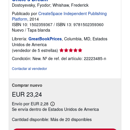
Dostoyevsky, Fyodor; Whishaw, Frederick
Publicado por
CreateSpace Independent Publishing
Platform
, 2014
ISBN 10: 1502359367
/
ISBN 13: 9781502359360
Nuevo
/
Tapa blanda
Librería:
GreatBookPrices
, Columbia, MD, Estados
Unidos de America
Calificación
(vendedor de 5 estrellas)
del
Condición: New.
Nº de ref. del artículo: 22223485-n
vendedor:
5
Contactar al vendedor
de
5
estrellas
Comprar nuevo
EUR 23,24
Envío por EUR 2,28
Más
Se envía dentro de Estados Unidos de America
información
sobre
Cantidad disponible: Más de 20 disponibles
las
tarifas
de