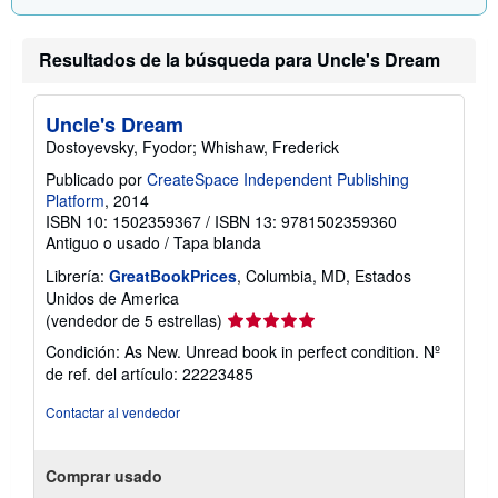
Resultados de la búsqueda para Uncle's Dream
Uncle's Dream
Dostoyevsky, Fyodor; Whishaw, Frederick
Publicado por
CreateSpace Independent Publishing
Platform
, 2014
ISBN 10: 1502359367
/
ISBN 13: 9781502359360
Antiguo o usado
/
Tapa blanda
Librería:
GreatBookPrices
, Columbia, MD, Estados
Unidos de America
Calificación
(vendedor de 5 estrellas)
del
Condición: As New. Unread book in perfect condition.
Nº
vendedor:
de ref. del artículo: 22223485
5
de
Contactar al vendedor
5
estrellas
Comprar usado