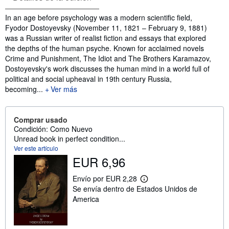
Sinopsis
In an age before psychology was a modern scientific field,
Fyodor Dostoyevsky (November 11, 1821 – February 9, 1881)
was a Russian writer of realist fiction and essays that explored
the depths of the human psyche. Known for acclaimed novels
Crime and Punishment, The Idiot and The Brothers Karamazov,
Dostoyevsky's work discusses the human mind in a world full of
political and social upheaval in 19th century Russia,
becoming...
Ver más
Comprar usado
Condición: Como Nuevo
Unread book in perfect condition...
Ver este artículo
EUR 6,96
Envío por EUR 2,28
M
Se envía dentro de Estados Unidos de
á
s
America
i
n
f
o