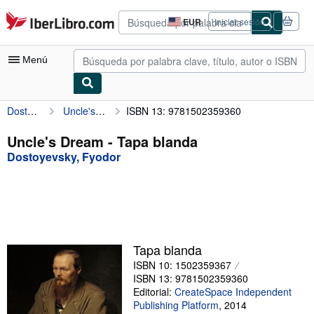
Pasar al contenido principal
IberLibro.com
EUR
Iniciar sesión
Preferencias
de
compra
Menú
del
sitio.
Dostoyevsky, Fyodor
Uncle's Dream
ISBN 13: 9781502359360
Mi cuenta
Consultar mis pedidos
Uncle's Dream - Tapa blanda
Dostoyevsky, Fyodor
Búsqueda avanzada
Colecciones
Libros antiguos
Arte y coleccionismo
Tapa blanda
Vendedores
ISBN 10: 1502359367
ISBN 13: 9781502359360
Comenzar a vender
Editorial:
CreateSpace Independent
Publishing Platform
,
2014
Ayuda