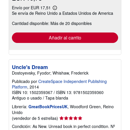
Envío por EUR 17,51
Más
Se envía de Reino Unido a Estados Unidos de America
información
sobre
Cantidad disponible: Más de 20 disponibles
las
tarifas
de
envío
Añadir al carrito
Uncle's Dream
Dostoyevsky, Fyodor; Whishaw, Frederick
Publicado por
CreateSpace Independent Publishing
Platform
, 2014
ISBN 10: 1502359367
/
ISBN 13: 9781502359360
Antiguo o usado
/
Tapa blanda
Librería:
GreatBookPricesUK
, Woodford Green, Reino
Unido
Calificación
(vendedor de 5 estrellas)
del
Condición: As New. Unread book in perfect condition.
Nº
vendedor: