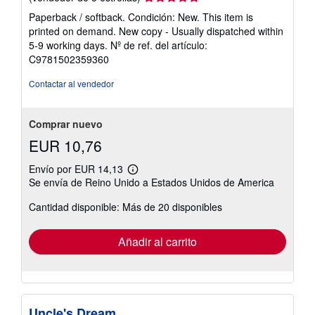
del
Paperback / softback. Condición: New. This item is
vendedor:
printed on demand. New copy - Usually dispatched within
5
5-9 working days.
Nº de ref. del artículo:
de
C9781502359360
5
estrellas
Contactar al vendedor
Comprar nuevo
EUR 10,76
Envío por EUR 14,13
Más
Se envía de Reino Unido a Estados Unidos de America
información
sobre
Cantidad disponible: Más de 20 disponibles
las
tarifas
de
envío
Añadir al carrito
Uncle's Dream