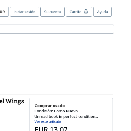
UR
Iniciar sesión
Su cuenta
Carrito
Ayuda
referencias
e
ompra
el
itio.
1
gel Wings
Comprar usado
Condición: Como Nuevo
Unread book in perfect condition...
Ver este artículo
EUR 13,07