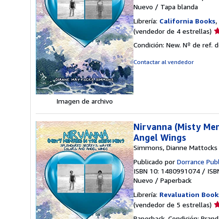
Nuevo
/
Tapa blanda
Librería:
California Books
,
Ca
(vendedor de 4 estrellas)
d
Condición: New.
Nº de ref. 
v
4
Contactar al vendedor
d
5
e
Imagen de archivo
Nirvanna (Misty Mem
Angel Wings
Simmons, Dianne Mattocks
Publicado por
Dorrance Publ
ISBN 10: 1480991074
/
ISB
Nuevo
/
Paperback
Librería:
Revaluation Book
Ca
(vendedor de 5 estrellas)
d
Paperback. Condición: Brand