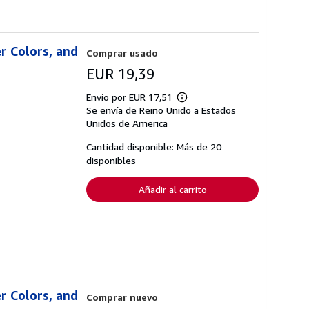
r Colors, and
Comprar usado
EUR 19,39
Envío por EUR 17,51
Más
Se envía de Reino Unido a Estados
información
sobre
Unidos de America
las
tarifas
Cantidad disponible: Más de 20
de
disponibles
envío
Añadir al carrito
r Colors, and
Comprar nuevo