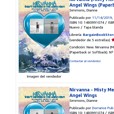
Angel Wings (Paper
Simmons, Dianne
Publicado por
11/14/2019
,
ISBN 10: 1480991074
/
ISB
Nuevo
/
Tapa blanda
Librería:
BargainBookStor
Ca
(vendedor de 5 estrellas)
d
Condición: New. Nirvanna (
v
(Paperback or Softback).
Nº
5
d
Contactar al vendedor
5
e
Imagen del vendedor
Nirvanna - Misty Me
Angel Wings
Simmons, Dianne
Publicado por
Dorrance Pub
ISBN 10: 1480991074
/
ISB