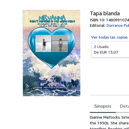
Tapa blanda
ISBN 10: 1480991074
Editorial:
Dorrance Pu
Ver todas las
copias
2 Usado
De
EUR 13,07
Sinopsis
Deta
Sinopsis
Dianne Mattocks Simm
the 1950s. She shares
together. Readers wil