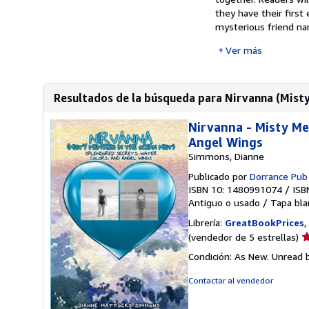
they have their first
mysterious friend na
Ver más
Resultados de la búsqueda para Nirvanna (Misty 
Nirvanna - Misty Me
Angel Wings
Simmons, Dianne
Publicado por
Dorrance Pub
ISBN 10: 1480991074
/
ISB
Antiguo o usado
/
Tapa bla
Librería:
GreatBookPrices
,
Ca
(vendedor de 5 estrellas)
d
Condición: As New. Unread b
v
5
Contactar al vendedor
d
5