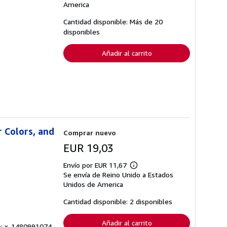
sobre
America
las
tarifas
Cantidad disponible: Más de 20
de
disponibles
envío
Añadir al carrito
r Colors, and
Comprar nuevo
EUR 19,03
Envío por EUR 11,67
Más
Se envía de Reino Unido a Estados
información
sobre
Unidos de America
las
tarifas
Cantidad disponible: 2 disponibles
de
envío
Añadir al carrito
lo: x-1480991074