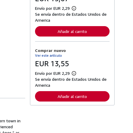
Envío por EUR 2,29
M
Se envía dentro de Estados Unidos de
á
s
America
i
n
Añadir al carrito
f
o
r
m
Comprar nuevo
a
c
Ver este artículo
i
EUR 13,55
ó
n
s
Envío por EUR 2,29
M
o
Se envía dentro de Estados Unidos de
á
b
s
America
r
i
e
n
l
Añadir al carrito
f
a
o
s
r
t
m
a
a
r
c
ern town in
i
i
f
rienced
ó
a
t Apes,” as