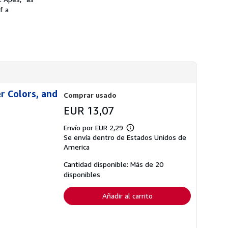
n
s
s
f a
d
o
e
b
e
r
n
e
v
l
í
a
o
s
t
a
r
i
r Colors, and
Comprar usado
f
a
EUR 13,07
s
d
Envío por EUR 2,29
e
Más
Se envía dentro de Estados Unidos de
e
información
n
sobre
America
v
las
í
tarifas
Cantidad disponible: Más de 20
o
de
disponibles
envío
Añadir al carrito