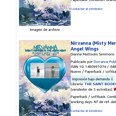
v
5
Contactar al vendedor
d
5
e
Imagen de archivo
Nirvanna (Misty Mem
Angel Wings
Dianne Mattocks Simmons
Publicado por
Dorrance Publ
ISBN 10: 1480991074
/
ISB
Nuevo
/
Paperback / softb
Impresión bajo demanda
Librería:
THE SAINT BOOK
Ca
(vendedor de 5 estrellas)
d
Paperback / softback. Cond
v
working days.
Nº de ref. de
5
d
Contactar al vendedor
5