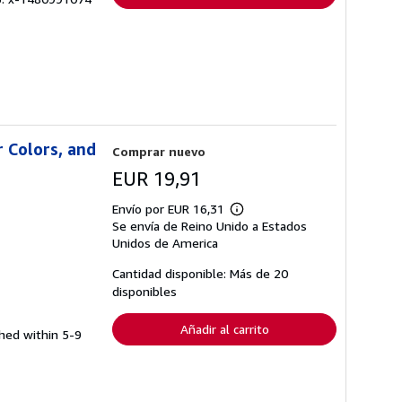
r Colors, and
Comprar nuevo
EUR 19,91
Envío por EUR 16,31
Más
Se envía de Reino Unido a Estados
información
sobre
Unidos de America
las
tarifas
Cantidad disponible: Más de 20
de
disponibles
envío
Añadir al carrito
ched within 5-9