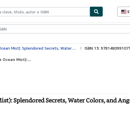
E
P
d
c
ionismo
Vendedores
Comenzar a vender
d
s
: Splendored Secrets, Water Colors, and Angel Wings
ISBN 13: 978148099107
 Ocean Mist):...
ist): Splendored Secrets, Water Colors, and An