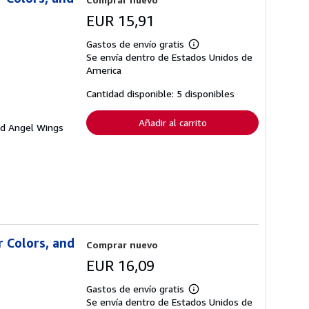
EUR 15,91
Gastos de envío gratis
Más
Se envía dentro de Estados Unidos de
información
sobre
America
las
tarifas
Cantidad disponible: 5 disponibles
de
envío
Añadir al carrito
and Angel Wings
r Colors, and
Comprar nuevo
EUR 16,09
Gastos de envío gratis
Más
Se envía dentro de Estados Unidos de
información