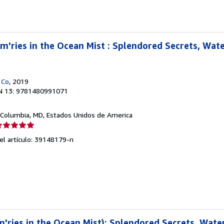
strellas
m'ries in the Ocean Mist : Splendored Secrets, Wate
 Co
, 2019
N 13: 9781480991071
 Columbia, MD, Estados Unidos de America
lificación
el
del artículo: 39148179-n
endedor:
e
strellas
'ries in the Ocean Mist): Splendored Secrets, Wate