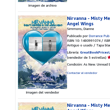
e
Imagen de archivo
Nirvanna - Misty Me
Angel Wings
Simmons, Dianne
Publicado por
Dorrance Pub
ISBN 10: 1480991074
/
ISB
Antiguo o usado
/
Tapa bla
Librería:
GreatBookPrices
Ca
(vendedor de 5 estrellas)
d
Condición: As New. Unread b
v
5
Contactar al vendedor
d
5
e
Imagen del vendedor
Nirvanna - Misty Me