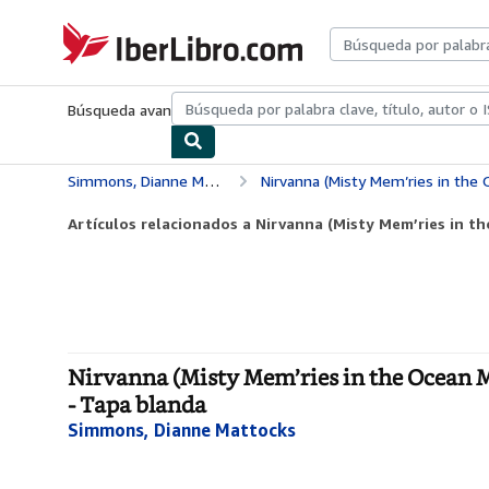
Pasar al contenido principal
IberLibro.com
Búsqueda avanzada
Colecciones
Libros antiguos
Arte y colecc
Simmons, Dianne Mattocks
Nirvanna (Misty Mem’ries in the Ocean Mist)
Artículos relacionados a Nirvanna (Misty Mem’ries in the
Nirvanna (Misty Mem’ries in the Ocean M
- Tapa blanda
Simmons, Dianne Mattocks