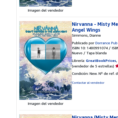
e
Imagen del vendedor
Nirvanna - Misty Me
Angel Wings
Simmons, Dianne
Publicado por
Dorrance Pub
ISBN 10: 1480991074
/
ISB
Nuevo
/
Tapa blanda
Librería:
GreatBookPrices
,
Ca
(vendedor de 5 estrellas)
d
Condición: New.
Nº de ref. 
v
5
Contactar al vendedor
d
5
e
Imagen del vendedor
Nirvanna (Misty Mem