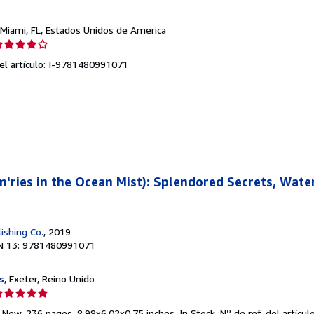
 Miami, FL, Estados Unidos de America
lificación
el
del artículo: I-9781480991071
endedor:
e
strellas
'ries in the Ocean Mist): Splendored Secrets, Wate
ishing Co.
, 2019
N 13: 9781480991071
s
, Exeter, Reino Unido
lificación
el
 New. 236 pages. 8.98x6.02x0.75 inches. In Stock.
Nº de ref. del artícu