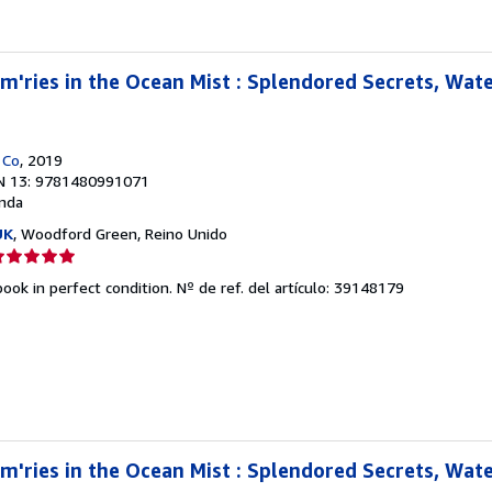
strellas
m'ries in the Ocean Mist : Splendored Secrets, Wate
 Co
, 2019
N 13: 9781480991071
nda
UK
, Woodford Green, Reino Unido
lificación
el
ook in perfect condition.
Nº de ref. del artículo: 39148179
endedor:
e
strellas
m'ries in the Ocean Mist : Splendored Secrets, Wate