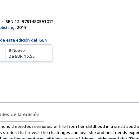
ISBN 13: 9781480991071
blishing
,
2019
 de esta edición del ISBN
9 Nuevo
De
EUR 13,55
lles de la edición
ons chronicles memories of life from her childhood in a small south
 stories that reveal the challenges and joys she and her friends expe
l enjoy her adventures with her group of friends, nicknamed the “Eigh