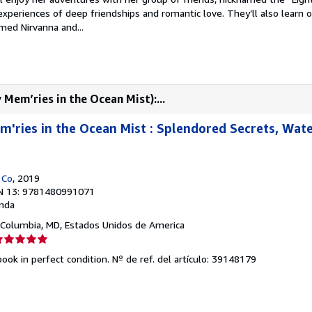
 experiences of deep friendships and romantic love. They’ll also learn o
med Nirvanna and...
Mem’ries in the Ocean Mist):...
m'ries in the Ocean Mist : Splendored Secrets, Wate
 Co
, 2019
N 13: 9781480991071
nda
 Columbia, MD, Estados Unidos de America
lificación
el
ook in perfect condition.
Nº de ref. del artículo: 39148179
endedor:
e