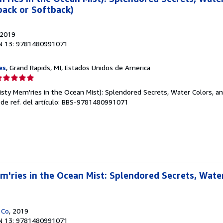
back or Softback)
 2019
N 13: 9781480991071
es
, Grand Rapids, MI, Estados Unidos de America
lificación
el
Misty Mem'ries in the Ocean Mist): Splendored Secrets, Water Colors, 
endedor:
 de ref. del artículo: BBS-9781480991071
e
strellas
m'ries in the Ocean Mist: Splendored Secrets, Wate
 Co
, 2019
N 13: 9781480991071