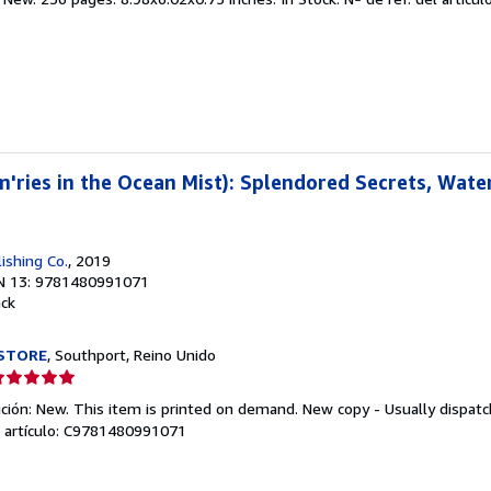
endedor:
e
strellas
'ries in the Ocean Mist): Splendored Secrets, Wate
ishing Co.
, 2019
N 13: 9781480991071
ack
STORE
, Southport, Reino Unido
lificación
el
ición: New. This item is printed on demand. New copy - Usually dispat
endedor:
l artículo: C9781480991071
e