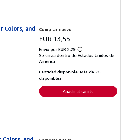
r Colors, and
Comprar nuevo
EUR 13,55
Envío por EUR 2,29
Más
Se envía dentro de Estados Unidos de
información
sobre
America
las
tarifas
Cantidad disponible: Más de 20
de
disponibles
envío
Añadir al carrito
r Colors, and
Comprar nuevo