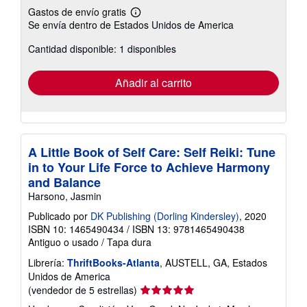
Gastos de envío gratis
Más
Se envía dentro de Estados Unidos de America
información
sobre
Cantidad disponible: 1 disponibles
las
tarifas
de
envío
Añadir al carrito
A Little Book of Self Care: Self Reiki: Tune
in to Your Life Force to Achieve Harmony
and Balance
Harsono, Jasmin
Publicado por
DK Publishing (Dorling Kindersley)
, 2020
ISBN 10: 1465490434
/
ISBN 13: 9781465490438
Antiguo o usado
/
Tapa dura
Librería:
ThriftBooks-Atlanta
, AUSTELL, GA, Estados
Unidos de America
Calificación
(vendedor de 5 estrellas)
del