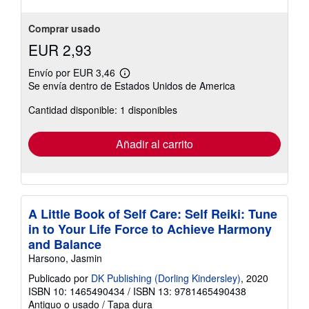
5
estrellas
Comprar usado
EUR 2,93
Envío por EUR 3,46
Más
Se envía dentro de Estados Unidos de America
información
sobre
Cantidad disponible: 1 disponibles
las
tarifas
de
envío
Añadir al carrito
A Little Book of Self Care: Self Reiki: Tune
in to Your Life Force to Achieve Harmony
and Balance
Harsono, Jasmin
Publicado por
DK Publishing (Dorling Kindersley)
, 2020
ISBN 10: 1465490434
/
ISBN 13: 9781465490438
Antiguo o usado
/
Tapa dura