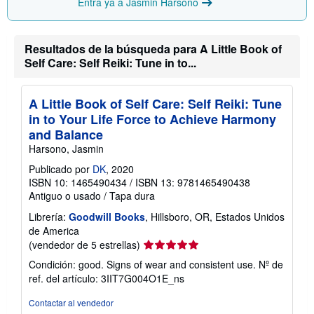
Entra ya a Jasmin Harsono
Resultados de la búsqueda para A Little Book of
Self Care: Self Reiki: Tune in to...
A Little Book of Self Care: Self Reiki: Tune
in to Your Life Force to Achieve Harmony
and Balance
Harsono, Jasmin
Publicado por
DK
, 2020
ISBN 10: 1465490434
/
ISBN 13: 9781465490438
Antiguo o usado
/
Tapa dura
Librería:
Goodwill Books
, Hillsboro, OR, Estados Unidos
de America
Calificación
(vendedor de 5 estrellas)
del
Condición: good. Signs of wear and consistent use.
Nº de
vendedor:
ref. del artículo: 3IIT7G004O1E_ns
5
de
Contactar al vendedor