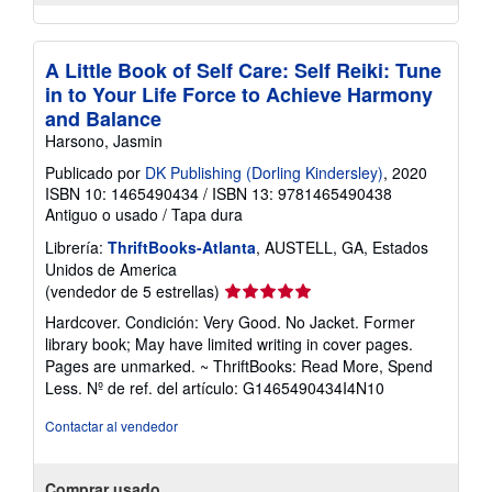
A Little Book of Self Care: Self Reiki: Tune
in to Your Life Force to Achieve Harmony
and Balance
Harsono, Jasmin
Publicado por
DK Publishing (Dorling Kindersley)
, 2020
ISBN 10: 1465490434
/
ISBN 13: 9781465490438
Antiguo o usado
/
Tapa dura
Librería:
ThriftBooks-Atlanta
, AUSTELL, GA, Estados
Unidos de America
Calificación
(vendedor de 5 estrellas)
del
Hardcover. Condición: Very Good. No Jacket. Former
vendedor:
library book; May have limited writing in cover pages.
5
Pages are unmarked. ~ ThriftBooks: Read More, Spend
de
Less.
Nº de ref. del artículo: G1465490434I4N10
5
estrellas
Contactar al vendedor
Comprar usado