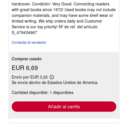
del
hardcover. Condición: Very Good. Connecting readers
vendedor:
with great books since 1972! Used books may not include
5
companion materials, and may have some shelf wear or
de
limited writing. We ship orders daily and Customer
5
Service is our top priority!
Nº de ref. del artículo:
estrellas
S_479434967
Contactar al vendedor
Comprar usado
EUR 6,69
Envío por EUR 3,25
Más
Se envía dentro de Estados Unidos de America
información
sobre
Cantidad disponible: 1 disponibles
las
tarifas
de
envío
Añadir al carrito