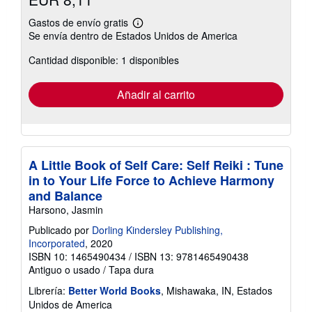
Gastos de envío gratis
Más
Se envía dentro de Estados Unidos de America
información
sobre
Cantidad disponible: 1 disponibles
las
tarifas
de
envío
Añadir al carrito
A Little Book of Self Care: Self Reiki : Tune
in to Your Life Force to Achieve Harmony
and Balance
Harsono, Jasmin
Publicado por
Dorling Kindersley Publishing,
Incorporated
, 2020
ISBN 10: 1465490434
/
ISBN 13: 9781465490438
Antiguo o usado
/
Tapa dura
Librería:
Better World Books
, Mishawaka, IN, Estados
Unidos de America