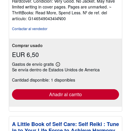
Hardcover. Condición: Very Good. No Jacket. May have
vendedor:
limited writing in cover pages. Pages are unmarked. ~
5
ThriftBooks: Read More, Spend Less.
Nº de ref. del
de
artículo: G1465490434I4N00
5
estrellas
Contactar al vendedor
Comprar usado
EUR 6,50
Gastos de envío gratis
Más
Se envía dentro de Estados Unidos de America
información
sobre
Cantidad disponible: 1 disponibles
las
tarifas
de
envío
Añadir al carrito
A Little Book of Self Care: Self Reiki : Tune
in to Your Life Force to Achieve Harmony