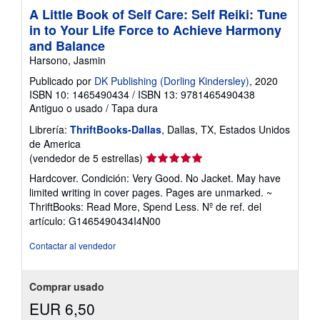
A Little Book of Self Care: Self Reiki: Tune
in to Your Life Force to Achieve Harmony
and Balance
Harsono, Jasmin
Publicado por
DK Publishing (Dorling Kindersley)
, 2020
ISBN 10: 1465490434
/
ISBN 13: 9781465490438
Antiguo o usado
/
Tapa dura
Librería:
ThriftBooks-Dallas
, Dallas, TX, Estados Unidos
de America
Calificación
(vendedor de 5 estrellas)
del
Hardcover. Condición: Very Good. No Jacket. May have
vendedor:
limited writing in cover pages. Pages are unmarked. ~
5
ThriftBooks: Read More, Spend Less.
Nº de ref. del
de
artículo: G1465490434I4N00
5
estrellas
Contactar al vendedor
Comprar usado
EUR 6,50