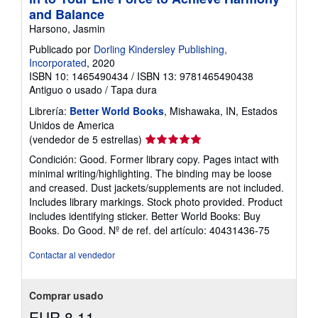
and Balance
Harsono, Jasmin
Publicado por
Dorling Kindersley Publishing,
Incorporated
, 2020
ISBN 10: 1465490434
/
ISBN 13: 9781465490438
Antiguo o usado
/
Tapa dura
Librería:
Better World Books
, Mishawaka, IN, Estados
Unidos de America
Calificación
(vendedor de 5 estrellas)
del
Condición: Good. Former library copy. Pages intact with
vendedor:
minimal writing/highlighting. The binding may be loose
5
and creased. Dust jackets/supplements are not included.
de
Includes library markings. Stock photo provided. Product
5
includes identifying sticker. Better World Books: Buy
estrellas
Books. Do Good.
Nº de ref. del artículo: 40431436-75
Contactar al vendedor
Comprar usado
EUR 8,11