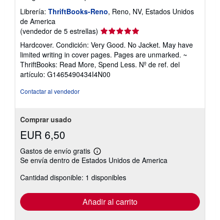
Librería:
ThriftBooks-Reno
, Reno, NV, Estados Unidos
de America
Calificación
(vendedor de 5 estrellas)
del
Hardcover. Condición: Very Good. No Jacket. May have
vendedor:
limited writing in cover pages. Pages are unmarked. ~
5
ThriftBooks: Read More, Spend Less.
Nº de ref. del
de
artículo: G1465490434I4N00
5
estrellas
Contactar al vendedor
Comprar usado
EUR 6,50
Gastos de envío gratis
Más
Se envía dentro de Estados Unidos de America
información
sobre
Cantidad disponible: 1 disponibles
las
tarifas
de
envío
Añadir al carrito