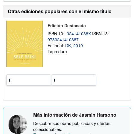
a
c
s
i
Otras ediciones populares con el mismo título
d
ó
e
n
e
s
n
Edición Destacada
o
v
b
ISBN 10:
024141038X
ISBN 13:
í
r
o
9780241410387
e
l
Editorial:
DK, 2019
a
Tapa dura
s
t
a
r
i
f
a
s
d
e
e
n
v
í
Más información de Jasmin Harsono
o
Descubre sus obras publicadas y ofertas
coleccionables.