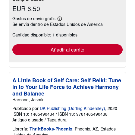
EUR 6,50
Gastos de envío gratis
Más
Se envía dentro de Estados Unidos de America
información
sobre
Cantidad disponible: 1 disponibles
las
tarifas
de
envío
Añadir al carrito
A Little Book of Self Care: Self Reiki: Tune
in to Your Life Force to Achieve Harmony
and Balance
Harsono, Jasmin
Publicado por
DK Publishing (Dorling Kindersley)
, 2020
ISBN 10: 1465490434
/
ISBN 13: 9781465490438
Antiguo o usado
/
Tapa dura
Librería:
ThriftBooks-Phoenix
, Phoenix, AZ, Estados
Unidos de America