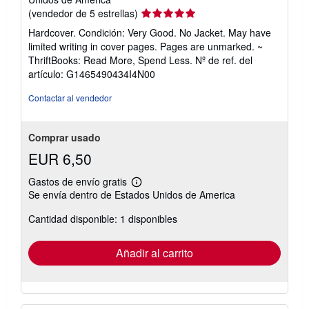
Calificación
(vendedor de 5 estrellas)
del
Hardcover. Condición: Very Good. No Jacket. May have
vendedor:
limited writing in cover pages. Pages are unmarked. ~
5
ThriftBooks: Read More, Spend Less.
Nº de ref. del
de
artículo: G1465490434I4N00
5
estrellas
Contactar al vendedor
Comprar usado
EUR 6,50
Gastos de envío gratis
Más
Se envía dentro de Estados Unidos de America
información
sobre
Cantidad disponible: 1 disponibles
las
tarifas
de
envío
Añadir al carrito