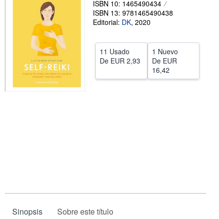
ISBN 10: 1465490434
ISBN 13: 9781465490438
CERRAR
Editorial:
DK
,
2020
11 Usado
1 Nuevo
De
EUR 2,93
De
EUR
16,42
Sinopsis
Sobre este título