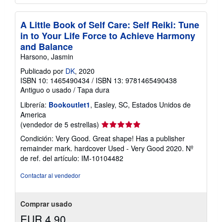
A Little Book of Self Care: Self Reiki: Tune
in to Your Life Force to Achieve Harmony
and Balance
Harsono, Jasmin
Publicado por
DK
, 2020
ISBN 10: 1465490434
/
ISBN 13: 9781465490438
Antiguo o usado
/
Tapa dura
Librería:
Bookoutlet1
, Easley, SC, Estados Unidos de
America
Calificación
(vendedor de 5 estrellas)
del
Condición: Very Good. Great shape! Has a publisher
vendedor:
remainder mark. hardcover Used - Very Good 2020.
Nº
5
de ref. del artículo: IM-10104482
de
5
Contactar al vendedor
estrellas
Comprar usado
EUR 4,90