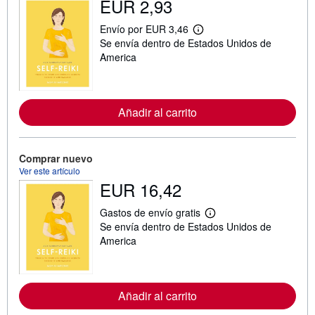
EUR 2,93
Envío por EUR 3,46
M
Se envía dentro de Estados Unidos de
á
s
America
i
n
f
o
r
Añadir al carrito
m
a
c
i
Comprar nuevo
ó
Ver este artículo
n
s
EUR 16,42
o
b
Gastos de envío gratis
r
M
e
Se envía dentro de Estados Unidos de
á
l
s
America
a
i
s
n
t
f
a
o
r
r
Añadir al carrito
i
m
f
a