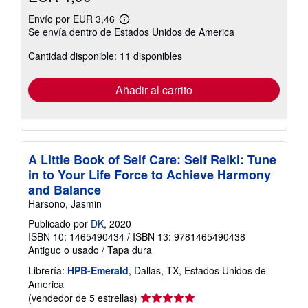
Envío por EUR 3,46
Más
Se envía dentro de Estados Unidos de America
información
sobre
Cantidad disponible: 11 disponibles
las
tarifas
de
envío
Añadir al carrito
A Little Book of Self Care: Self Reiki: Tune
in to Your Life Force to Achieve Harmony
and Balance
Harsono, Jasmin
Publicado por
DK
, 2020
ISBN 10: 1465490434
/
ISBN 13: 9781465490438
Antiguo o usado
/
Tapa dura
Librería:
HPB-Emerald
, Dallas, TX, Estados Unidos de
America
Calificación
(vendedor de 5 estrellas)