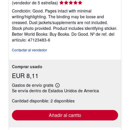
Calificación
(vendedor de 5 estrellas)
del
Condición: Good. Pages intact with minimal
vendedor:
writing/highlighting. The binding may be loose and
5
creased. Dust jackets/supplements are not included.
de
Stock photo provided. Product includes identifying sticker.
5
Better World Books: Buy Books. Do Good.
Nº de ref. del
estrellas
artículo: 47123483-6
Contactar al vendedor
Comprar usado
EUR 8,11
Gastos de envío gratis
Más
Se envía dentro de Estados Unidos de America
información
sobre
Cantidad disponible: 2 disponibles
las
tarifas
de
envío
Añadir al carrito