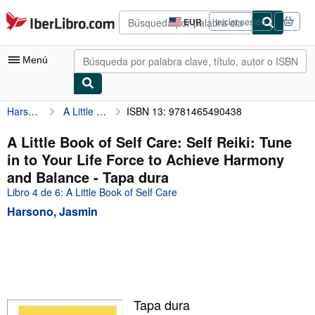
Pasar al contenido principal
IberLibro.com
EUR
Iniciar sesión
Preferencias
de
compra
Menú
del
sitio.
Harsono, Jasmin
A Little Book of Self Care: Self Reiki: Tune in to Your Life Force to Achieve Harmony and Balance
ISBN 13: 9781465490438
Mi cuenta
Consultar mis pedidos
A Little Book of Self Care: Self Reiki: Tune
in to Your Life Force to Achieve Harmony
Búsqueda avanzada
and Balance - Tapa dura
Colecciones
Libro 4 de 6: A Little Book of Self Care
Harsono, Jasmin
Libros antiguos
Arte y coleccionismo
Vendedores
Comenzar a vender
Tapa dura
Ayuda