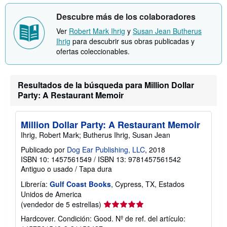
Descubre más de los colaboradores
Ver
Robert Mark Ihrig
y
Susan Jean Butherus
Ihrig
para descubrir sus obras publicadas y
ofertas coleccionables.
Resultados de la búsqueda para Million Dollar
Party: A Restaurant Memoir
Million Dollar Party: A Restaurant Memoir
Ihrig, Robert Mark; Butherus Ihrig, Susan Jean
Publicado por
Dog Ear Publishing, LLC
, 2018
ISBN 10: 1457561549
/
ISBN 13: 9781457561542
Antiguo o usado
/
Tapa dura
Librería:
Gulf Coast Books
, Cypress, TX, Estados
Unidos de America
Calificación
(vendedor de 5 estrellas)
del
Hardcover. Condición: Good.
Nº de ref. del artículo:
vendedor: