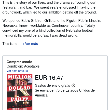
Sinopsis
This is the story of our lives, and the drama surrounding our
restaurant and bar. We spent years engrossed in laying the
groundwork, which led to our ambition getting off the ground.
We opened Bob’s Gridiron Grille and the Pigskin Pub in Lincoln,
Nebraska, known worldwide as Cornhusker country. Totally
convinced my one-of-a-kind collection of Nebraska football
memorabilia would be a draw, I was dead wrong.
This is not...
Ver más
Comprar usado
Condición: Aceptable
Ver este artículo
EUR 16,47
Gastos de envío gratis
M
Se envía dentro de Estados Unidos de
á
s
America
i
n
f
o