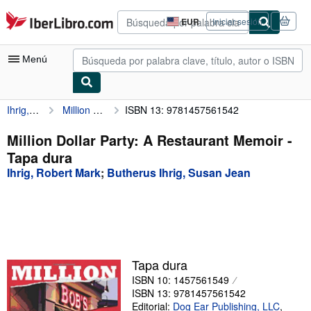
Pasar al contenido principal
IberLibro.com
EUR
Iniciar sesión
Preferencias
de
compra
Menú
del
sitio.
Ihrig, Robert Mark
Million Dollar Party: A Restaurant Memoir
ISBN 13: 9781457561542
Mi cuenta
Consultar mis pedidos
Million Dollar Party: A Restaurant Memoir -
Tapa dura
Búsqueda avanzada
Ihrig, Robert Mark
;
Butherus Ihrig, Susan Jean
Colecciones
Libros antiguos
Arte y coleccionismo
Vendedores
Tapa dura
ISBN 10: 1457561549
Comenzar a vender
ISBN 13: 9781457561542
Ayuda
Editorial:
Dog Ear Publishing, LLC
,