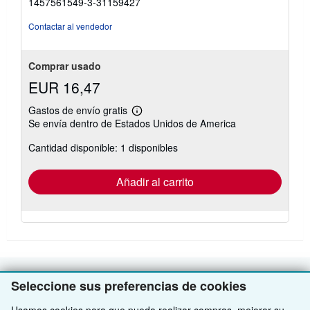
1457561549-3-31159427
5
de
Contactar al vendedor
5
estrellas
Comprar usado
EUR 16,47
Gastos de envío gratis
Más
Se envía dentro de Estados Unidos de America
información
sobre
Cantidad disponible: 1 disponibles
las
tarifas
de
envío
Añadir al carrito
Seleccione sus preferencias de cookies
VOLVER AL INICIO