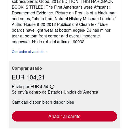
sobrecubierta: Good. 2012 EDITION. THIS HARDBACK
5
BOOK IS TITLED: The First Americans were Africans:
de
Documented Evidence. Picture on Front is of a black man
5
and notes, "photo from Natural History Museum London."
estrellas
AuthorHouse 9-20-2012 Publication! Clean text/ blue
boards have light wear at bottom edges/ DJ has minor
tear at bottom front corner and overall moderate
edgewear.
Nº de ref. del artículo: 60032
Contactar al vendedor
Comprar usado
EUR 104,21
Envío por EUR 4,54
Más
Se envía dentro de Estados Unidos de America
información
sobre
Cantidad disponible: 1 disponibles
las
tarifas
de
envío
Añadir al carrito