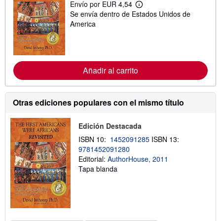
Envío por EUR 4,54
M
Se envía dentro de Estados Unidos de
á
s
America
i
n
f
o
r
m
Añadir al carrito
a
c
i
ó
Otras ediciones populares con el mismo título
n
s
o
Edición Destacada
b
r
ISBN 10:
1452091285
ISBN 13:
e
l
9781452091280
a
Editorial:
AuthorHouse, 2011
s
Tapa blanda
t
a
r
i
f
a
s