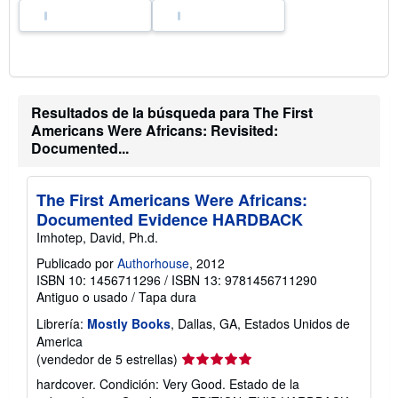
d
e
e
n
v
í
o
Resultados de la búsqueda para The First
Americans Were Africans: Revisited:
Documented...
The First Americans Were Africans:
Documented Evidence HARDBACK
Imhotep, David, Ph.d.
Publicado por
Authorhouse
, 2012
ISBN 10: 1456711296
/
ISBN 13: 9781456711290
Antiguo o usado
/
Tapa dura
Librería:
Mostly Books
, Dallas, GA, Estados Unidos de
America
Calificación
(vendedor de 5 estrellas)
del
hardcover. Condición: Very Good. Estado de la
vendedor: