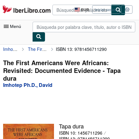
Pasar al contenido principal
IberLibro.com
EUR
Iniciar sesión
Preferencias
de
compra
Menú
del
sitio.
Imhotep Ph.D., David
The First Americans Were Africans: Revisited: Documented Evidence
ISBN 13: 9781456711290
Mi cuenta
Consultar mis pedidos
The First Americans Were Africans:
Revisited: Documented Evidence - Tapa
Búsqueda avanzada
dura
Colecciones
Imhotep Ph.D., David
Libros antiguos
Arte y coleccionismo
Vendedores
Tapa dura
Comenzar a vender
ISBN 10: 1456711296
Ayuda
ISBN 13: 9781456711290