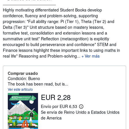
Sinopsis
Highly motivating differentiated Student Books develop
confidence, fluency and problem-solving, supporting
progression: *Full ability range: Pi (Tier 1), Theta (Tier 2) and
Delta (Tier 3)* Unit structure based on mastery lessons,
formative test, consolidation and extension lessons and a
summative unit test* Reflection (metacognition) is explicitly
encouraged to build perseverance and confidence* STEM and
Finance lessons highlight these important links to using maths in
real life* Reasoning and Problem-solving...
Ver más
Comprar usado
Condición: Bueno
The book has been read, but is...
Ver este artículo
EUR 2,28
Envío por EUR 6,53
M
Se envía de Reino Unido a Estados Unidos
á
s
de America
i
n