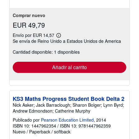
estrellas
Comprar nuevo
EUR 49,79
Envío por EUR 14,57
Más
Se envía de Reino Unido a Estados Unidos de America
información
sobre
Cantidad disponible: 1 disponibles
las
tarifas
de
envío
Añadir al carrito
KS3 Maths Progress Student Book Delta 2
Nick Asker; Jack Barraclough; Sharon Bolger; Lynn Byrd;
Andrew Edmondson; Catherine Murphy
Publicado por
Pearson Education Limited
, 2014
ISBN 10: 1447962354
/
ISBN 13: 9781447962359
Nuevo
/
Paperback / softback