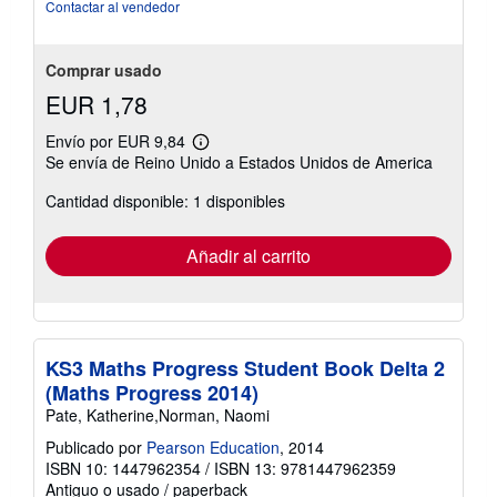
Contactar al vendedor
Comprar usado
EUR 1,78
Envío por EUR 9,84
Más
Se envía de Reino Unido a Estados Unidos de America
información
sobre
Cantidad disponible: 1 disponibles
las
tarifas
de
envío
Añadir al carrito
KS3 Maths Progress Student Book Delta 2
(Maths Progress 2014)
Pate, Katherine,Norman, Naomi
Publicado por
Pearson Education
, 2014
ISBN 10: 1447962354
/
ISBN 13: 9781447962359
Antiguo o usado
/
paperback