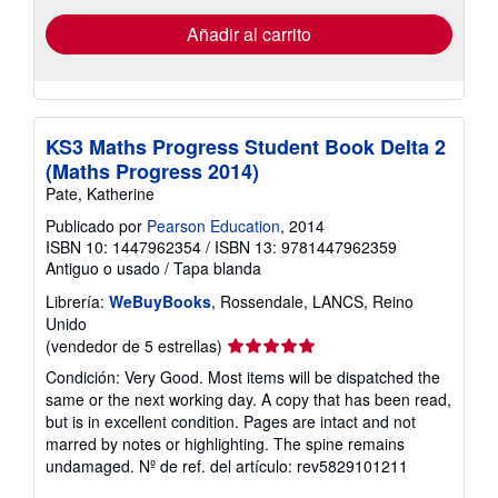
de
envío
Añadir al carrito
KS3 Maths Progress Student Book Delta 2
(Maths Progress 2014)
Pate, Katherine
Publicado por
Pearson Education
, 2014
ISBN 10: 1447962354
/
ISBN 13: 9781447962359
Antiguo o usado
/
Tapa blanda
Librería:
WeBuyBooks
, Rossendale, LANCS, Reino
Unido
Calificación
(vendedor de 5 estrellas)
del
Condición: Very Good. Most items will be dispatched the
vendedor:
same or the next working day. A copy that has been read,
5
but is in excellent condition. Pages are intact and not
de
marred by notes or highlighting. The spine remains
5
undamaged.
Nº de ref. del artículo: rev5829101211
estrellas