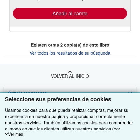
tarifas
de
envío
Añadir al carrito
Existen otras
2
copia(s) de este libro
Ver todos los resultados de su búsqueda
VOLVER AL INICIO
Compre con nosotros
Seleccione sus preferencias de cookies
Venda con nosotros
Búsqueda avanzada
Usamos cookies para que pueda realizar compras, mejorar su
experiencia en nuestra página y proporcionar correctamente
Sobre nosotros
Colecciones
Comenzar a vender
nuestros servicios. También utilizamos cookies para comprender
el modo en que los clientes utilizan nuestros servicios (por
Obtener Ayuda
Mi cuenta
Únase a nuestro programa de afiliados
Sobre IberLibro
ejemplo, midiendo las visitas al sitio) y así poder realizar mejoras.
Ver más