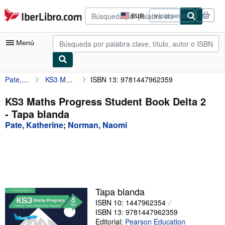
Pasar al contenido principal
IberLibro.com
EUR
Iniciar sesión
Preferencias
de
compra
Menú
del
sitio.
Pate, Katherine
KS3 Maths Progress Student Book Delta 2
ISBN 13: 9781447962359
Mi cuenta
Consultar mis pedidos
KS3 Maths Progress Student Book Delta 2
- Tapa blanda
Búsqueda avanzada
Pate, Katherine
;
Norman, Naomi
Colecciones
Libros antiguos
Arte y coleccionismo
Vendedores
Tapa blanda
ISBN 10: 1447962354
Comenzar a vender
ISBN 13: 9781447962359
Ayuda
Editorial:
Pearson Education