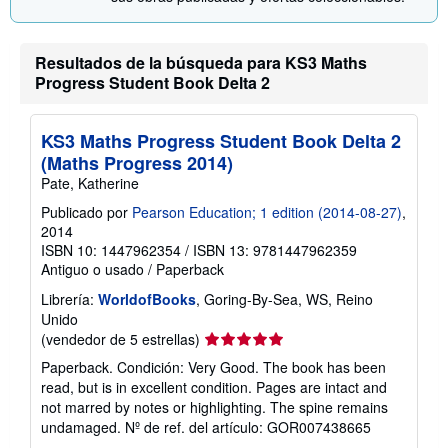
o
e
l
a
s
Resultados de la búsqueda para KS3 Maths
t
Progress Student Book Delta 2
a
r
i
f
KS3 Maths Progress Student Book Delta 2
a
(Maths Progress 2014)
s
d
Pate, Katherine
e
e
Publicado por
Pearson Education; 1 edition (2014-08-27)
,
n
2014
v
ISBN 10: 1447962354
/
ISBN 13: 9781447962359
í
o
Antiguo o usado
/
Paperback
Librería:
WorldofBooks
, Goring-By-Sea, WS, Reino
Unido
Calificación
(vendedor de 5 estrellas)
del
Paperback. Condición: Very Good. The book has been
vendedor:
read, but is in excellent condition. Pages are intact and
5
not marred by notes or highlighting. The spine remains
de
undamaged.
Nº de ref. del artículo: GOR007438665
5