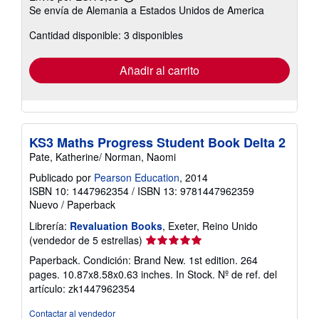
Más
Se envía de Alemania a Estados Unidos de America
información
sobre
Cantidad disponible: 3 disponibles
las
tarifas
de
envío
Añadir al carrito
KS3 Maths Progress Student Book Delta 2
Pate, Katherine/ Norman, Naomi
Publicado por
Pearson Education
, 2014
ISBN 10: 1447962354
/
ISBN 13: 9781447962359
Nuevo
/
Paperback
Librería:
Revaluation Books
, Exeter, Reino Unido
Calificación
(vendedor de 5 estrellas)
del
Paperback. Condición: Brand New. 1st edition. 264
vendedor:
pages. 10.87x8.58x0.63 inches. In Stock.
Nº de ref. del
5
artículo: zk1447962354
de
5
Contactar al vendedor