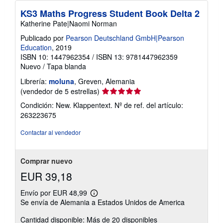
KS3 Maths Progress Student Book Delta 2
Katherine Pate|Naomi Norman
Publicado por
Pearson Deutschland GmbH|Pearson
Education
, 2019
ISBN 10: 1447962354
/
ISBN 13: 9781447962359
Nuevo
/
Tapa blanda
Librería:
moluna
, Greven, Alemania
Calificación
(vendedor de 5 estrellas)
del
Condición: New. Klappentext.
Nº de ref. del artículo:
vendedor:
263223675
5
de
Contactar al vendedor
5
estrellas
Comprar nuevo
EUR 39,18
Envío por EUR 48,99
Más
Se envía de Alemania a Estados Unidos de America
información
sobre
Cantidad disponible: Más de 20 disponibles
las