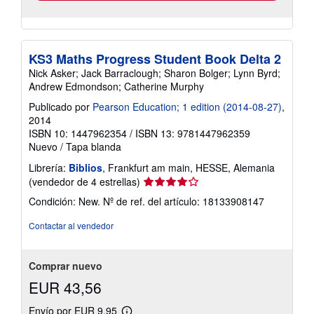
KS3 Maths Progress Student Book Delta 2
Nick Asker; Jack Barraclough; Sharon Bolger; Lynn Byrd;
Andrew Edmondson; Catherine Murphy
Publicado por
Pearson Education; 1 edition (2014-08-27)
,
2014
ISBN 10: 1447962354
/
ISBN 13: 9781447962359
Nuevo
/
Tapa blanda
Librería:
Biblios
, Frankfurt am main, HESSE, Alemania
Calificación
(vendedor de 4 estrellas)
del
Condición: New.
Nº de ref. del artículo: 18133908147
vendedor:
4
Contactar al vendedor
de
5
estrellas
Comprar nuevo
EUR 43,56
Envío por EUR 9,95