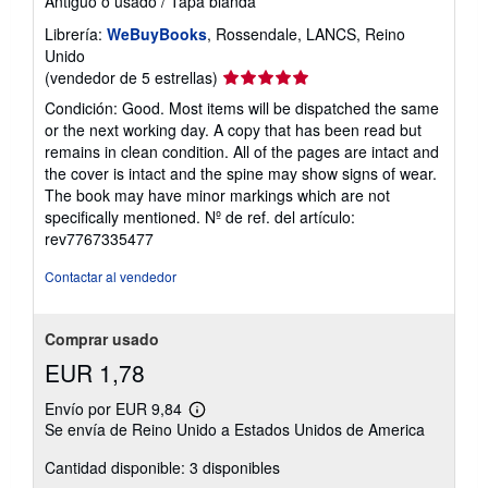
Antiguo o usado
/
Tapa blanda
Librería:
WeBuyBooks
, Rossendale, LANCS, Reino
Unido
Calificación
(vendedor de 5 estrellas)
del
Condición: Good. Most items will be dispatched the same
vendedor:
or the next working day. A copy that has been read but
5
remains in clean condition. All of the pages are intact and
de
the cover is intact and the spine may show signs of wear.
5
The book may have minor markings which are not
estrellas
specifically mentioned.
Nº de ref. del artículo:
rev7767335477
Contactar al vendedor
Comprar usado
EUR 1,78
Envío por EUR 9,84
Más
Se envía de Reino Unido a Estados Unidos de America
información
sobre
Cantidad disponible: 3 disponibles
las
tarifas