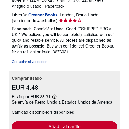
ISBN 10: 1447962354
/
ISBN 13: 9781447962359
Antiguo o usado
/
Paperback
Librería:
Greener Books
, London, Reino Unido
Calificación
(vendedor de 4 estrellas)
del
Paperback. Condición: Used; Good. **SHIPPED FROM
vendedor:
UK** We believe you will be completely satisfied with our
4
quick and reliable service. All orders are dispatched as
de
swiftly as possible! Buy with confidence! Greener Books.
5
Nº de ref. del artículo: 3276031
estrellas
Contactar al vendedor
Comprar usado
EUR 4,48
Envío por EUR 23,31
Más
Se envía de Reino Unido a Estados Unidos de America
información
sobre
Cantidad disponible: 1 disponibles
las
tarifas
de
envío
Añadir al carrito