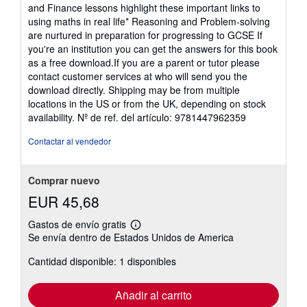
and Finance lessons highlight these important links to
using maths in real life* Reasoning and Problem-solving
are nurtured in preparation for progressing to GCSE If
you're an institution you can get the answers for this book
as a free download.If you are a parent or tutor please
contact customer services at who will send you the
download directly. Shipping may be from multiple
locations in the US or from the UK, depending on stock
availability.
Nº de ref. del artículo: 9781447962359
Contactar al vendedor
Comprar nuevo
EUR 45,68
Gastos de envío gratis
Más
Se envía dentro de Estados Unidos de America
información
sobre
Cantidad disponible: 1 disponibles
las
tarifas
de
envío
Añadir al carrito