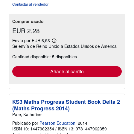
estrellas
Contactar al vendedor
Comprar usado
EUR 2,28
Envío por EUR 6,53
Más
Se envía de Reino Unido a Estados Unidos de America
información
sobre
Cantidad disponible: 5 disponibles
las
tarifas
de
envío
Añadir al carrito
KS3 Maths Progress Student Book Delta 2
(Maths Progress 2014)
Pate, Katherine
Publicado por
Pearson Education
, 2014
ISBN 10: 1447962354
/
ISBN 13: 9781447962359