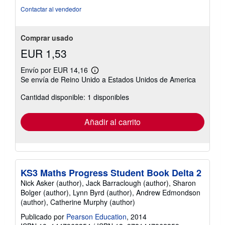
Contactar al vendedor
Comprar usado
EUR 1,53
Envío por EUR 14,16
Más
Se envía de Reino Unido a Estados Unidos de America
información
sobre
Cantidad disponible: 1 disponibles
las
tarifas
de
envío
Añadir al carrito
KS3 Maths Progress Student Book Delta 2
Nick Asker (author), Jack Barraclough (author), Sharon
Bolger (author), Lynn Byrd (author), Andrew Edmondson
(author), Catherine Murphy (author)
Publicado por
Pearson Education
, 2014