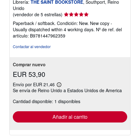
Librería:
THE SAINT BOOKSTORE
, Southport, Reino
Unido
Calificación
(vendedor de 5 estrellas)
del
Paperback / softback. Condición: New. New copy -
vendedor:
Usually dispatched within 4 working days.
Nº de ref. del
5
artículo: B9781447962359
de
5
Contactar al vendedor
estrellas
Comprar nuevo
EUR 53,90
Envío por EUR 21,46
Más
Se envía de Reino Unido a Estados Unidos de America
información
sobre
Cantidad disponible: 1 disponibles
las
tarifas
de
envío
Añadir al carrito