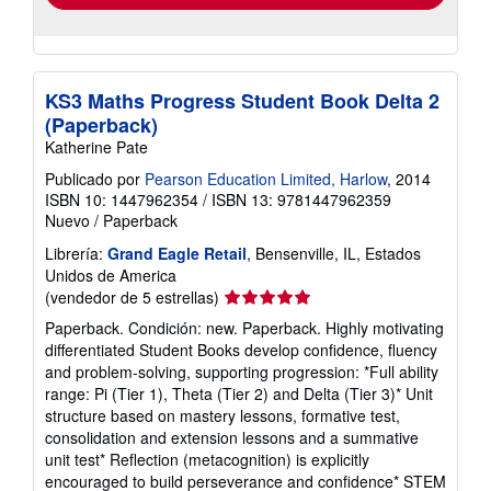
KS3 Maths Progress Student Book Delta 2
(Paperback)
Katherine Pate
Publicado por
Pearson Education Limited, Harlow
, 2014
ISBN 10: 1447962354
/
ISBN 13: 9781447962359
Nuevo
/
Paperback
Librería:
Grand Eagle Retail
, Bensenville, IL, Estados
Unidos de America
Calificación
(vendedor de 5 estrellas)
del
Paperback. Condición: new. Paperback. Highly motivating
vendedor:
differentiated Student Books develop confidence, fluency
5
and problem-solving, supporting progression: *Full ability
de
range: Pi (Tier 1), Theta (Tier 2) and Delta (Tier 3)* Unit
5
structure based on mastery lessons, formative test,
estrellas
consolidation and extension lessons and a summative
unit test* Reflection (metacognition) is explicitly
encouraged to build perseverance and confidence* STEM