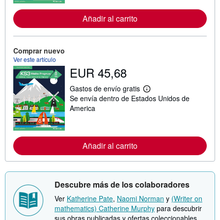
f
o
r
Añadir al carrito
m
a
c
i
Comprar nuevo
ó
Ver este artículo
n
EUR 45,68
s
o
b
Gastos de envío gratis
r
M
Se envía dentro de Estados Unidos de
e
á
l
s
America
a
i
s
n
t
f
a
o
r
r
Añadir al carrito
i
m
f
a
a
c
s
i
d
ó
Descubre más de los colaboradores
e
n
e
s
Ver
Katherine Pate
,
Naomi Norman
y
(Writer on
n
o
mathematics) Catherine Murphy
para descubrir
v
b
í
sus obras publicadas y ofertas coleccionables.
r