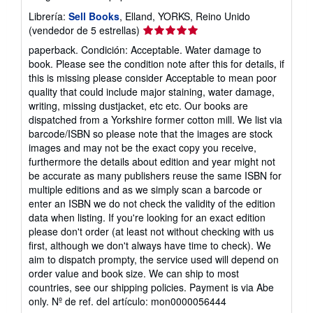
Librería:
Sell Books
, Elland, YORKS, Reino Unido
Calificación
(vendedor de 5 estrellas)
del
paperback. Condición: Acceptable. Water damage to
vendedor:
book. Please see the condition note after this for details, if
5
this is missing please consider Acceptable to mean poor
de
quality that could include major staining, water damage,
5
writing, missing dustjacket, etc etc. Our books are
estrellas
dispatched from a Yorkshire former cotton mill. We list via
barcode/ISBN so please note that the images are stock
images and may not be the exact copy you receive,
furthermore the details about edition and year might not
be accurate as many publishers reuse the same ISBN for
multiple editions and as we simply scan a barcode or
enter an ISBN we do not check the validity of the edition
data when listing. If you're looking for an exact edition
please don't order (at least not without checking with us
first, although we don't always have time to check). We
aim to dispatch prompty, the service used will depend on
order value and book size. We can ship to most
countries, see our shipping policies. Payment is via Abe
only.
Nº de ref. del artículo: mon0000056444