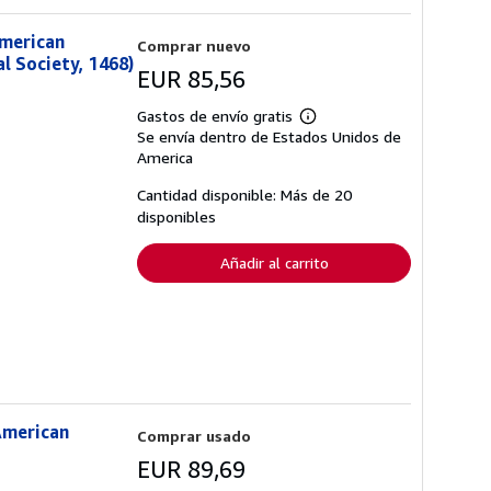
American
Comprar nuevo
al Society, 1468)
EUR 85,56
Gastos de envío gratis
Más
Se envía dentro de Estados Unidos de
información
sobre
America
las
tarifas
Cantidad disponible: Más de 20
de
disponibles
envío
Añadir al carrito
 American
Comprar usado
EUR 89,69