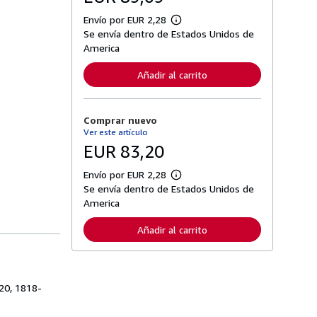
Envío por EUR 2,28
M
Se envía dentro de Estados Unidos de
á
s
America
i
n
Añadir al carrito
f
o
r
m
Comprar nuevo
a
c
Ver este artículo
i
EUR 83,20
ó
n
s
Envío por EUR 2,28
M
o
Se envía dentro de Estados Unidos de
á
b
s
America
r
i
e
n
l
Añadir al carrito
f
a
o
s
r
t
m
a
a
r
c
-20, 1818-
i
i
f
ó
a