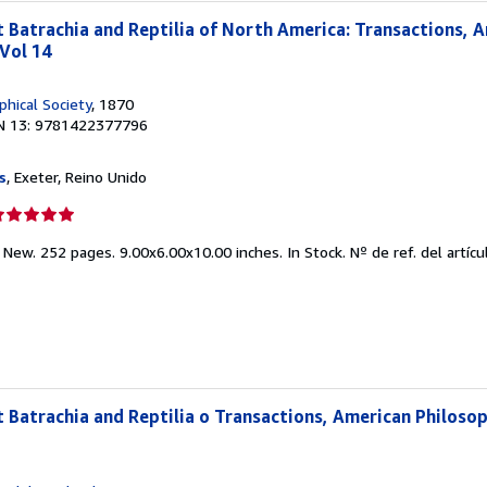
t Batrachia and Reptilia of North America: Transactions, 
 Vol 14
hical Society
, 1870
N 13: 9781422377796
s
, Exeter, Reino Unido
lificación
el
 New. 252 pages. 9.00x6.00x10.00 inches. In Stock.
Nº de ref. del artí
endedor:
e
strellas
t Batrachia and Reptilia o Transactions, American Philosop