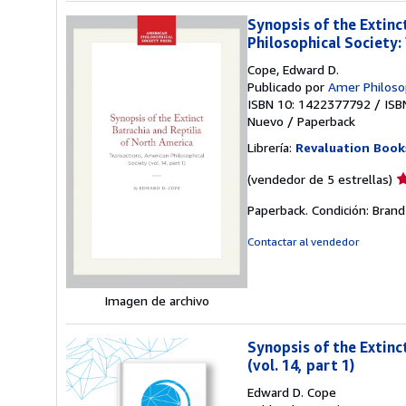
Synopsis of the Extinc
Philosophical Society:
Cope, Edward D.
Publicado por
Amer Philosop
ISBN 10: 1422377792
/
ISB
Nuevo
/
Paperback
Librería:
Revaluation Book
Ca
(vendedor de 5 estrellas)
d
Paperback. Condición: Brand
v
5
Contactar al vendedor
d
5
e
Imagen de archivo
Synopsis of the Extinc
(vol. 14, part 1)
Edward D. Cope