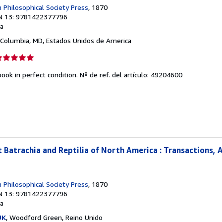
Philosophical Society Press
, 1870
N 13: 9781422377796
a
 Columbia, MD, Estados Unidos de America
lificación
el
ook in perfect condition.
Nº de ref. del artículo: 49204600
endedor:
e
strellas
t Batrachia and Reptilia of North America : Transactions,
Philosophical Society Press
, 1870
N 13: 9781422377796
a
UK
, Woodford Green, Reino Unido