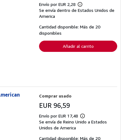
Envío por EUR 2,28
Más
Se envía dentro de Estados Unidos de
información
sobre
America
las
tarifas
Cantidad disponible: Más de 20
de
disponibles
envío
Añadir al carrito
 American
Comprar usado
EUR 96,59
Envío por EUR 17,48
Más
Se envía de Reino Unido a Estados
información
sobre
Unidos de America
las
tarifas
Cantidad disponible: Más de 20