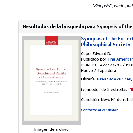
"Sinopsis" puede pert
Resultados de la búsqueda para Synopsis of the E
Synopsis of the Extinc
Philosophical Society
Cope, Edward D.
Publicado por
The American 
ISBN 10: 1422377792
/
ISB
Nuevo
/
Tapa dura
Librería:
GreatBookPrices
,
Ca
(vendedor de 5 estrellas)
d
Condición: New.
Nº de ref. 
v
5
Contactar al vendedor
d
5
e
Imagen de archivo