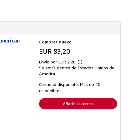
n
s
s
d
o
e
b
e
r
n
e
v
l
í
a
o
s
 American
Comprar nuevo
t
a
EUR 83,20
r
i
f
Envío por EUR 2,28
Más
a
Se envía dentro de Estados Unidos de
información
s
sobre
America
d
las
e
tarifas
Cantidad disponible: Más de 20
e
de
n
disponibles
envío
v
í
o
Añadir al carrito