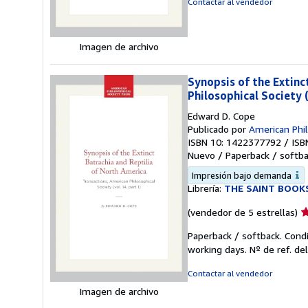
Contactar al vendedor
d
5
e
Imagen de archivo
Synopsis of the Extinc
Philosophical Society (
Edward D. Cope
Publicado por
American Phil
ISBN 10: 1422377792
/
ISB
Nuevo
/
Paperback / softb
Impresión bajo demanda
Librería:
THE SAINT BOOK
Ca
(vendedor de 5 estrellas)
d
Paperback / softback. Cond
v
working days.
Nº de ref. de
5
d
Contactar al vendedor
5
Imagen de archivo
e