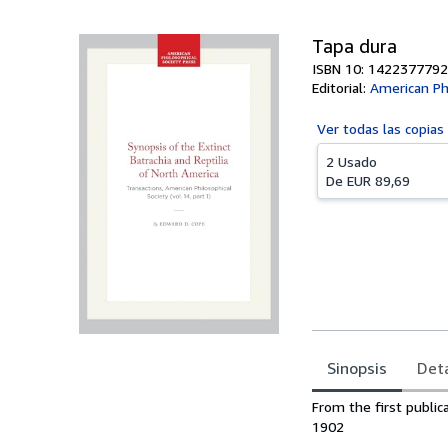
Tapa dura
ISBN 10: 1422377792
Editorial:
American Phi
Ver todas las
copias
2 Usado
De
EUR 89,69
Sinopsis
Deta
Sinopsis
From the first public
1902