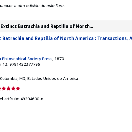
enecer a otra edición de este libro.
xtinct Batrachia and Reptilia of North...
t Batrachia and Reptilia of North America : Transactions,
Philosophical Society Press
, 1870
N 13: 9781422377796
 Columbia, MD, Estados Unidos de America
lificación
el
del artículo: 49204600-n
endedor:
e
strellas