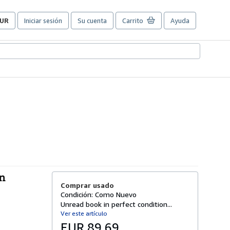
UR
Iniciar sesión
Su cuenta
Carrito
Ayuda
referencias
e
ompra
el
itio.
an
Comprar usado
Condición: Como Nuevo
Unread book in perfect condition...
Ver este artículo
EUR 89,69