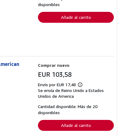
de
disponibles
envío
Añadir al carrito
 American
Comprar nuevo
EUR 103,58
Envío por EUR 17,48
Más
Se envía de Reino Unido a Estados
información
sobre
Unidos de America
las
tarifas
Cantidad disponible: Más de 20
de
disponibles
envío
Añadir al carrito