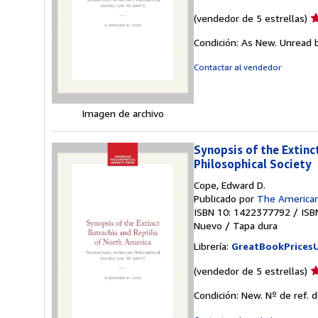
Ca
(vendedor de 5 estrellas)
d
Condición: As New. Unread b
v
5
Contactar al vendedor
d
5
e
Imagen de archivo
Synopsis of the Extinc
Philosophical Society
Cope, Edward D.
Publicado por
The American 
ISBN 10: 1422377792
/
ISB
Nuevo
/
Tapa dura
Librería:
GreatBookPrices
Ca
(vendedor de 5 estrellas)
d
Condición: New.
Nº de ref. 
v
5