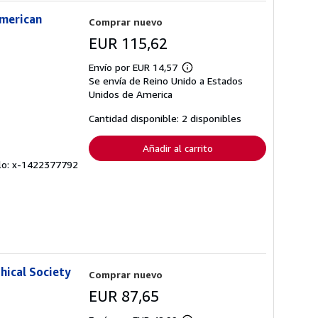
American
Comprar nuevo
EUR 115,62
Envío por EUR 14,57
Más
Se envía de Reino Unido a Estados
información
sobre
Unidos de America
las
tarifas
Cantidad disponible: 2 disponibles
de
envío
Añadir al carrito
culo: x-1422377792
hical Society
Comprar nuevo
EUR 87,65