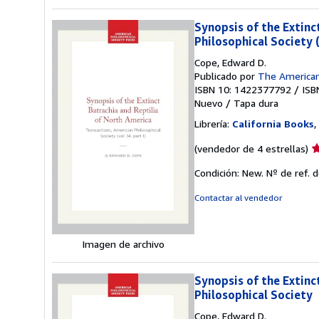
Synopsis of the Extinc
Philosophical Society (
Cope, Edward D.
Publicado por
The American 
ISBN 10: 1422377792
/
ISB
Nuevo
/
Tapa dura
Librería:
California Books
,
Ca
(vendedor de 4 estrellas)
d
Condición: New.
Nº de ref. 
v
4
Contactar al vendedor
d
5
e
Imagen de archivo
Synopsis of the Extinc
Philosophical Society
Cope, Edward D.