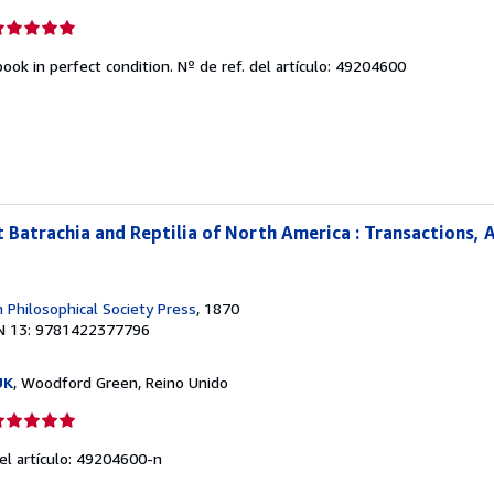
lificación
el
ook in perfect condition.
Nº de ref. del artículo: 49204600
endedor:
e
strellas
t Batrachia and Reptilia of North America : Transactions,
Philosophical Society Press
, 1870
N 13: 9781422377796
UK
, Woodford Green, Reino Unido
lificación
el
del artículo: 49204600-n
endedor: