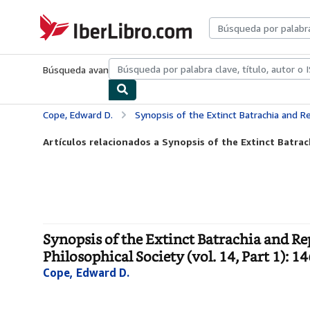
Pasar al contenido principal
IberLibro.com
Búsqueda avanzada
Colecciones
Libros antiguos
Arte y colecc
Cope, Edward D.
Synopsis of the Extinct Batrachia and Reptilia of North America: Transact
Artículos relacionados a Synopsis of the Extinct Batrach
Synopsis of the Extinct Batrachia and R
Philosophical Society (vol. 14, Part 1): 1
Cope, Edward D.