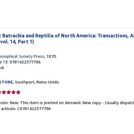
e
strellas
t Batrachia and Reptilia of North America: Transactions, 
vol. 14, Part 1)
osophical Society Press
, 1870
N 13: 9781422377796
ack
STORE
, Southport, Reino Unido
lificación
el
ición: New. This item is printed on demand. New copy - Usually dispat
endedor:
l artículo: C9781422377796
e
strellas