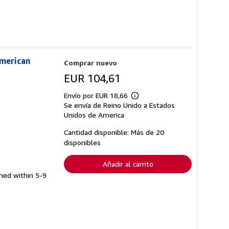
American
Comprar nuevo
EUR 104,61
Envío por EUR 18,66
Más
Se envía de Reino Unido a Estados
información
sobre
Unidos de America
las
tarifas
Cantidad disponible: Más de 20
de
disponibles
envío
Añadir al carrito
ched within 5-9