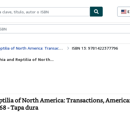
E
P
d
c
ionismo
Vendedores
Comenzar a vender
d
s
ions, American Philosophical Society (vol. 14, Part 1): 1468
ISBN 13: 9781422377796
ia and Reptilia of North...
eptilia of North America: Transactions, Americ
468 - Tapa dura