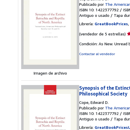
Publicado por
The American 
ISBN 10: 1422377792
/
ISB
Antiguo o usado
/
Tapa dur
Librería:
GreatBookPrices
,
Ca
(vendedor de 5 estrellas)
d
Condición: As New. Unread b
v
5
Contactar al vendedor
d
5
e
Imagen de archivo
Synopsis of the Extinc
Philosophical Society
Cope, Edward D.
Publicado por
The American 
ISBN 10: 1422377792
/
ISB
Antiguo o usado
/
Tapa dur
Librería:
GreatBookPrices