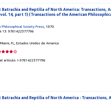
t Batrachia and Reptilia of North America: Transactions, 
vol. 14, part 1) (Transactions of the American Philosophic
Philosophical Society Press
, 1870
N 13: 9781422377796
 Miami, FL, Estados Unidos de America
lificación
el
del artículo: I-9781422377796
endedor:
e
strellas
t Batrachia and Reptilia of North America : Transactions,