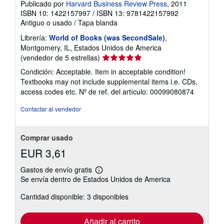
Publicado por
Harvard Business Review Press
, 2011
ISBN 10: 1422157997
/
ISBN 13: 9781422157992
Antiguo o usado
/
Tapa blanda
Librería:
World of Books (was SecondSale)
,
Montgomery, IL, Estados Unidos de America
Calificación
(vendedor de 5 estrellas)
del
Condición: Acceptable. Item in acceptable condition!
vendedor:
Textbooks may not include supplemental items i.e. CDs,
5
access codes etc.
Nº de ref. del artículo: 00099080874
de
5
Contactar al vendedor
estrellas
Comprar usado
EUR 3,61
Gastos de envío gratis
Más
Se envía dentro de Estados Unidos de America
información
sobre
Cantidad disponible: 3 disponibles
las
tarifas
de
envío
Añadir al carrito