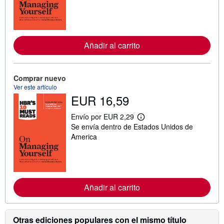
i
n
f
o
r
m
Añadir al carrito
a
c
i
ó
n
Comprar nuevo
s
Ver este artículo
o
EUR 16,59
b
r
e
Envío por EUR 2,29
M
l
Se envía dentro de Estados Unidos de
á
a
s
America
s
i
t
n
a
f
r
o
i
r
f
m
a
Añadir al carrito
a
s
c
d
i
e
ó
e
n
Otras ediciones populares con el mismo título
n