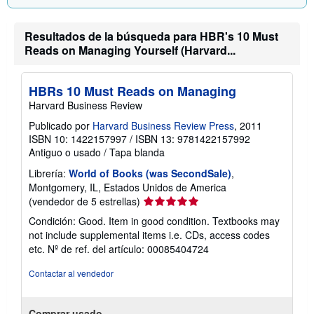
Resultados de la búsqueda para HBR's 10 Must
Reads on Managing Yourself (Harvard...
HBRs 10 Must Reads on Managing
Harvard Business Review
Publicado por
Harvard Business Review Press
, 2011
ISBN 10: 1422157997
/
ISBN 13: 9781422157992
Antiguo o usado
/
Tapa blanda
Librería:
World of Books (was SecondSale)
,
Montgomery, IL, Estados Unidos de America
Calificación
(vendedor de 5 estrellas)
del
Condición: Good. Item in good condition. Textbooks may
vendedor:
not include supplemental items i.e. CDs, access codes
5
etc.
Nº de ref. del artículo: 00085404724
de
5
Contactar al vendedor
estrellas
Comprar usado