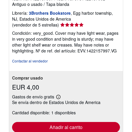
Antiguo o usado
/
Tapa blanda
Librería:
3Brothers Bookstore
, Egg harbor township,
NJ, Estados Unidos de America
Calificación
(vendedor de 5 estrellas)
del
Condición: very_good. Cover may have light wear, pages
vendedor:
in very good condition and binding is sturdy; may have
5
other light shelf wear or creases. May have notes or
de
highlighting.
Nº de ref. del artículo: EVV.1422157997.VG
5
estrellas
Contactar al vendedor
Comprar usado
EUR 4,00
Gastos de envío gratis
Más
Se envía dentro de Estados Unidos de America
información
sobre
Cantidad disponible: 1 disponibles
las
tarifas
de
envío
Añadir al carrito