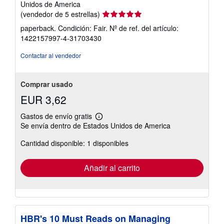
Unidos de America
Calificación
(vendedor de 5 estrellas)
del
paperback. Condición: Fair.
Nº de ref. del artículo:
vendedor:
1422157997-4-31703430
5
de
Contactar al vendedor
5
estrellas
Comprar usado
EUR 3,62
Gastos de envío gratis
Más
Se envía dentro de Estados Unidos de America
información
sobre
Cantidad disponible: 1 disponibles
las
tarifas
de
envío
Añadir al carrito
HBR's 10 Must Reads on Managing