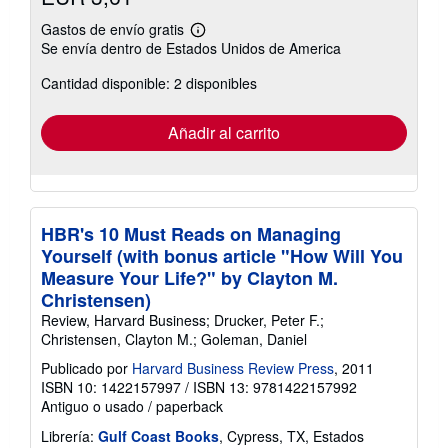
Gastos de envío gratis
Más
Se envía dentro de Estados Unidos de America
información
sobre
Cantidad disponible: 2 disponibles
las
tarifas
de
envío
Añadir al carrito
HBR's 10 Must Reads on Managing
Yourself (with bonus article "How Will You
Measure Your Life?" by Clayton M.
Christensen)
Review, Harvard Business; Drucker, Peter F.;
Christensen, Clayton M.; Goleman, Daniel
Publicado por
Harvard Business Review Press
, 2011
ISBN 10: 1422157997
/
ISBN 13: 9781422157992
Antiguo o usado
/
paperback
Librería:
Gulf Coast Books
, Cypress, TX, Estados