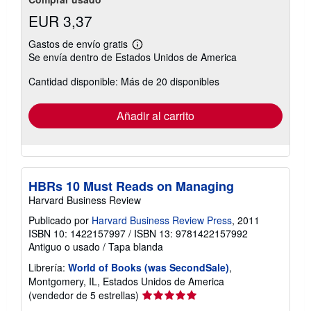
EUR 3,37
Gastos de envío gratis
Más
Se envía dentro de Estados Unidos de America
información
sobre
Cantidad disponible: Más de 20 disponibles
las
tarifas
de
envío
Añadir al carrito
HBRs 10 Must Reads on Managing
Harvard Business Review
Publicado por
Harvard Business Review Press
, 2011
ISBN 10: 1422157997
/
ISBN 13: 9781422157992
Antiguo o usado
/
Tapa blanda
Librería:
World of Books (was SecondSale)
,
Montgomery, IL, Estados Unidos de America
Calificación
(vendedor de 5 estrellas)
del