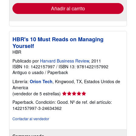
de
envío
Añadir al carrito
HBR's 10 Must Reads on Managing
Yourself
HBR
Publicado por
Harvard Business Review
, 2011
ISBN 10: 1422157997
/
ISBN 13: 9781422157992
Antiguo o usado
/
Paperback
Librería:
Orion Tech
, Kingwood, TX, Estados Unidos de
America
Calificación
(vendedor de 5 estrellas)
del
Paperback. Condición: Good.
Nº de ref. del artículo:
vendedor:
1422157997-3-24634362
5
de
Contactar al vendedor
5
estrellas
Comprar usado