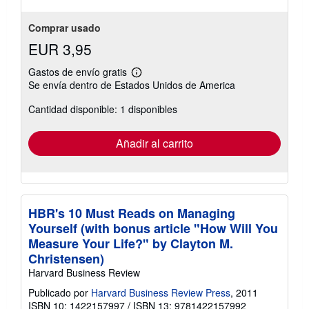
Comprar usado
EUR 3,95
Gastos de envío gratis
Más
Se envía dentro de Estados Unidos de America
información
sobre
Cantidad disponible: 1 disponibles
las
tarifas
de
envío
Añadir al carrito
HBR's 10 Must Reads on Managing
Yourself (with bonus article "How Will You
Measure Your Life?" by Clayton M.
Christensen)
Harvard Business Review
Publicado por
Harvard Business Review Press
, 2011
ISBN 10: 1422157997
/
ISBN 13: 9781422157992