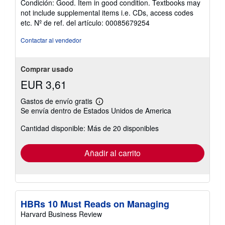
Condición: Good. Item in good condition. Textbooks may
vendedor:
not include supplemental items i.e. CDs, access codes
5
etc.
Nº de ref. del artículo: 00085679254
de
5
Contactar al vendedor
estrellas
Comprar usado
EUR 3,61
Gastos de envío gratis
Más
Se envía dentro de Estados Unidos de America
información
sobre
Cantidad disponible: Más de 20 disponibles
las
tarifas
de
envío
Añadir al carrito
HBRs 10 Must Reads on Managing
Harvard Business Review