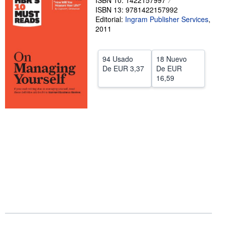
ISBN 10: 1422157997
ISBN 13: 9781422157992
CERRAR
Editorial:
Ingram Publisher Services
,
2011
94 Usado
18 Nuevo
De
EUR 3,37
De
EUR
16,59