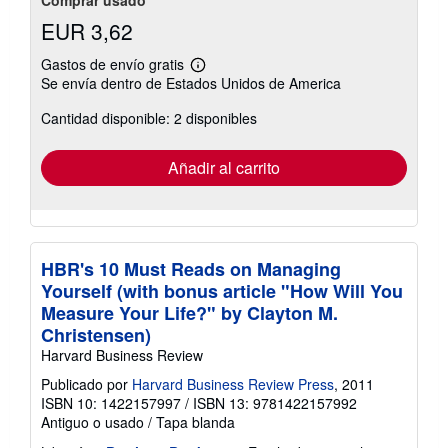
EUR 3,62
Gastos de envío gratis
Más
Se envía dentro de Estados Unidos de America
información
sobre
Cantidad disponible: 2 disponibles
las
tarifas
de
envío
Añadir al carrito
HBR's 10 Must Reads on Managing
Yourself (with bonus article "How Will You
Measure Your Life?" by Clayton M.
Christensen)
Harvard Business Review
Publicado por
Harvard Business Review Press
, 2011
ISBN 10: 1422157997
/
ISBN 13: 9781422157992
Antiguo o usado
/
Tapa blanda