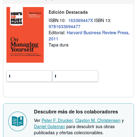
s
v
o
í
b
o
Edición Destacada
r
e
ISBN 10:
163369447X
ISBN 13:
l
9781633694477
a
Editorial:
Harvard Business Review Press,
s
t
2011
a
Tapa dura
r
i
f
a
s
d
e
e
n
v
í
o
Descubre más de los colaboradores
Ver
Peter F. Drucker
,
Clayton M. Christensen
y
Daniel Goleman
para descubrir sus obras
publicadas y ofertas coleccionables.