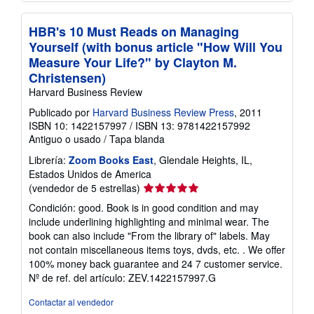
HBR's 10 Must Reads on Managing
Yourself (with bonus article "How Will You
Measure Your Life?" by Clayton M.
Christensen)
Harvard Business Review
Publicado por
Harvard Business Review Press
, 2011
ISBN 10: 1422157997
/
ISBN 13: 9781422157992
Antiguo o usado
/
Tapa blanda
Librería:
Zoom Books East
, Glendale Heights, IL,
Estados Unidos de America
Calificación
(vendedor de 5 estrellas)
del
Condición: good. Book is in good condition and may
vendedor:
include underlining highlighting and minimal wear. The
5
book can also include "From the library of" labels. May
de
not contain miscellaneous items toys, dvds, etc. . We offer
5
100% money back guarantee and 24 7 customer service.
estrellas
Nº de ref. del artículo: ZEV.1422157997.G
Contactar al vendedor