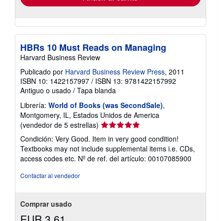
HBRs 10 Must Reads on Managing
Harvard Business Review
Publicado por
Harvard Business Review Press
, 2011
ISBN 10: 1422157997
/
ISBN 13: 9781422157992
Antiguo o usado
/
Tapa blanda
Librería:
World of Books (was SecondSale)
,
Montgomery, IL, Estados Unidos de America
Calificación
(vendedor de 5 estrellas)
del
Condición: Very Good. Item in very good condition!
vendedor:
Textbooks may not include supplemental items i.e. CDs,
5
access codes etc.
Nº de ref. del artículo: 00107085900
de
5
Contactar al vendedor
estrellas
Comprar usado
EUR 3,61