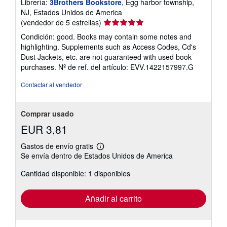
Librería:
3Brothers Bookstore
, Egg harbor township,
NJ, Estados Unidos de America
Calificación
(vendedor de 5 estrellas)
del
Condición: good. Books may contain some notes and
vendedor:
highlighting. Supplements such as Access Codes, Cd's
5
Dust Jackets, etc. are not guaranteed with used book
de
purchases.
Nº de ref. del artículo: EVV.1422157997.G
5
estrellas
Contactar al vendedor
Comprar usado
EUR 3,81
Gastos de envío gratis
Más
Se envía dentro de Estados Unidos de America
información
sobre
Cantidad disponible: 1 disponibles
las
tarifas
de
envío
Añadir al carrito