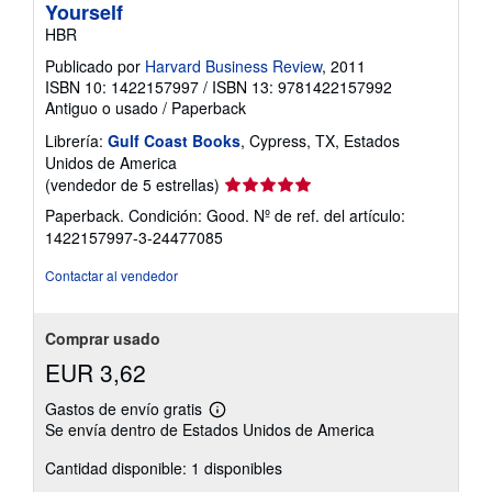
Yourself
HBR
Publicado por
Harvard Business Review
, 2011
ISBN 10: 1422157997
/
ISBN 13: 9781422157992
Antiguo o usado
/
Paperback
Librería:
Gulf Coast Books
, Cypress, TX, Estados
Unidos de America
Calificación
(vendedor de 5 estrellas)
del
Paperback. Condición: Good.
Nº de ref. del artículo:
vendedor:
1422157997-3-24477085
5
de
Contactar al vendedor
5
estrellas
Comprar usado
EUR 3,62
Gastos de envío gratis
Más
Se envía dentro de Estados Unidos de America
información
sobre
Cantidad disponible: 1 disponibles
las
tarifas