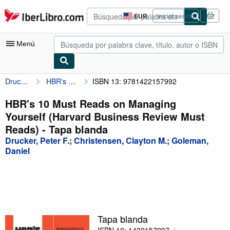
Pasar al contenido principal
IberLibro.com
EUR
Iniciar sesión
Preferencias
de
compra
Menú
del
sitio.
Drucker, Peter F.
HBR's 10 Must Reads on Managing Yourself (Harvard Business Review Must Reads)
ISBN 13: 9781422157992
Mi cuenta
Consultar mis pedidos
HBR's 10 Must Reads on Managing
Yourself (Harvard Business Review Must
Búsqueda avanzada
Reads) - Tapa blanda
Colecciones
Drucker, Peter F.
;
Christensen, Clayton M.
;
Goleman,
Daniel
Libros antiguos
Arte y coleccionismo
Vendedores
Comenzar a vender
Tapa blanda
Ayuda