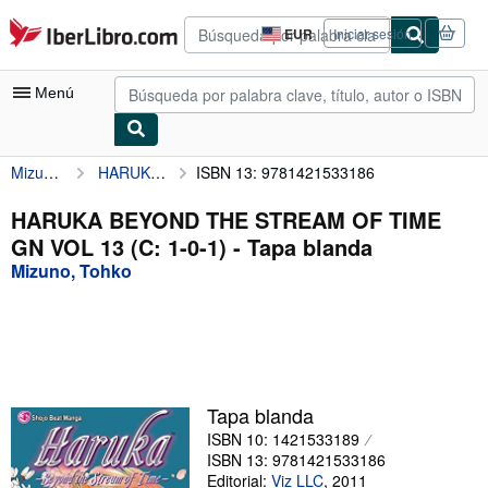
Pasar al contenido principal
IberLibro.com
EUR
Iniciar sesión
Preferencias
de
compra
Menú
del
sitio.
Mizuno, Tohko
HARUKA BEYOND THE STREAM OF TIME GN VOL 13 (C: 1-0-1)
ISBN 13: 9781421533186
Mi cuenta
Consultar mis pedidos
HARUKA BEYOND THE STREAM OF TIME
GN VOL 13 (C: 1-0-1) - Tapa blanda
Búsqueda avanzada
Mizuno, Tohko
Colecciones
Libros antiguos
Arte y coleccionismo
Vendedores
Tapa blanda
ISBN 10: 1421533189
Comenzar a vender
ISBN 13: 9781421533186
Ayuda
Editorial:
Viz LLC
,
2011