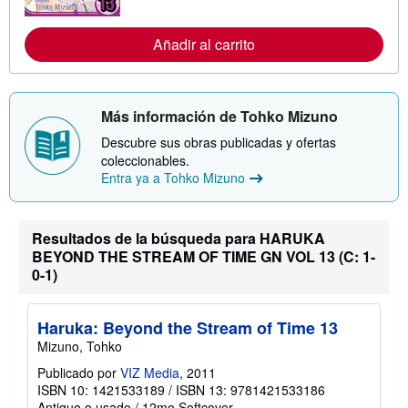
o
r
m
Añadir al carrito
a
c
i
ó
n
s
Más información de Tohko Mizuno
o
b
Descubre sus obras publicadas y ofertas
r
coleccionables.
e
Entra ya a Tohko Mizuno
l
a
s
t
Resultados de la búsqueda para HARUKA
a
r
BEYOND THE STREAM OF TIME GN VOL 13 (C: 1-
i
0-1)
f
a
s
d
Haruka: Beyond the Stream of Time 13
e
Mizuno, Tohko
e
n
Publicado por
VIZ Media
, 2011
v
í
ISBN 10: 1421533189
/
ISBN 13: 9781421533186
o
Antiguo o usado
/
12mo Softcover