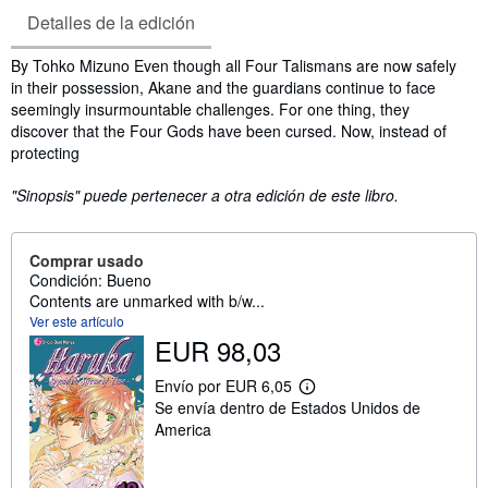
Detalles de la edición
Sinopsis
By Tohko Mizuno Even though all Four Talismans are now safely
in their possession, Akane and the guardians continue to face
seemingly insurmountable challenges. For one thing, they
discover that the Four Gods have been cursed. Now, instead of
protecting
"Sinopsis" puede pertenecer a otra edición de este libro.
Comprar usado
Condición: Bueno
Contents are unmarked with b/w...
Ver este artículo
EUR 98,03
Envío por EUR 6,05
M
Se envía dentro de Estados Unidos de
á
s
America
i
n
f