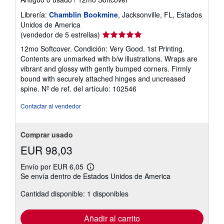
Librería:
Chamblin Bookmine
, Jacksonville, FL, Estados
Unidos de America
Calificación
(vendedor de 5 estrellas)
del
12mo Softcover. Condición: Very Good. 1st Printing.
vendedor:
Contents are unmarked with b/w illustrations. Wraps are
5
vibrant and glossy with gently bumped corners. Firmly
de
bound with securely attached hinges and uncreased
5
spine.
Nº de ref. del artículo: 102546
estrellas
Contactar al vendedor
Comprar usado
EUR 98,03
Envío por EUR 6,05
Más
Se envía dentro de Estados Unidos de America
información
sobre
Cantidad disponible: 1 disponibles
las
tarifas
de
envío
Añadir al carrito