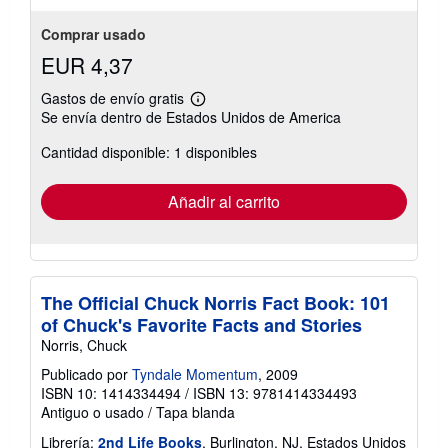
Comprar usado
EUR 4,37
Gastos de envío gratis
Más
Se envía dentro de Estados Unidos de America
información
sobre
Cantidad disponible: 1 disponibles
las
tarifas
de
envío
Añadir al carrito
The Official Chuck Norris Fact Book: 101
of Chuck's Favorite Facts and Stories
Norris, Chuck
Publicado por
Tyndale Momentum
, 2009
ISBN 10: 1414334494
/
ISBN 13: 9781414334493
Antiguo o usado
/
Tapa blanda
Librería:
2nd Life Books
, Burlington, NJ, Estados Unidos