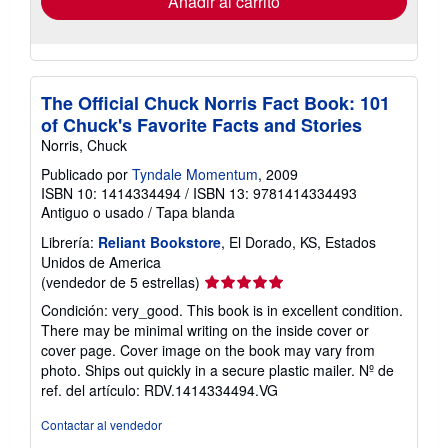
Añadir al carrito
The Official Chuck Norris Fact Book: 101
of Chuck's Favorite Facts and Stories
Norris, Chuck
Publicado por
Tyndale Momentum
, 2009
ISBN 10: 1414334494
/
ISBN 13: 9781414334493
Antiguo o usado
/
Tapa blanda
Librería:
Reliant Bookstore
, El Dorado, KS, Estados
Unidos de America
Calificación
(vendedor de 5 estrellas)
del
Condición: very_good. This book is in excellent condition.
vendedor:
There may be minimal writing on the inside cover or
5
cover page. Cover image on the book may vary from
de
photo. Ships out quickly in a secure plastic mailer.
Nº de
5
ref. del artículo: RDV.1414334494.VG
estrellas
Contactar al vendedor