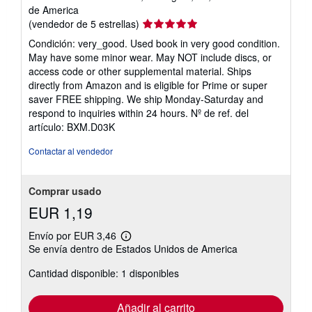
de America
Calificación
(vendedor de 5 estrellas)
del
Condición: very_good. Used book in very good condition.
vendedor:
May have some minor wear. May NOT include discs, or
5
access code or other supplemental material. Ships
de
directly from Amazon and is eligible for Prime or super
5
saver FREE shipping. We ship Monday-Saturday and
estrellas
respond to inquiries within 24 hours.
Nº de ref. del
artículo: BXM.D03K
Contactar al vendedor
Comprar usado
EUR 1,19
Envío por EUR 3,46
Más
Se envía dentro de Estados Unidos de America
información
sobre
Cantidad disponible: 1 disponibles
las
tarifas
de
envío
Añadir al carrito