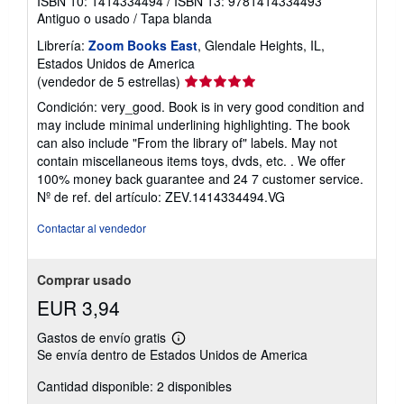
ISBN 10: 1414334494
/
ISBN 13: 9781414334493
Antiguo o usado
/
Tapa blanda
Librería:
Zoom Books East
, Glendale Heights, IL,
Estados Unidos de America
Calificación
(vendedor de 5 estrellas)
del
Condición: very_good. Book is in very good condition and
vendedor:
may include minimal underlining highlighting. The book
5
can also include "From the library of" labels. May not
de
contain miscellaneous items toys, dvds, etc. . We offer
5
100% money back guarantee and 24 7 customer service.
estrellas
Nº de ref. del artículo: ZEV.1414334494.VG
Contactar al vendedor
Comprar usado
EUR 3,94
Gastos de envío gratis
Más
Se envía dentro de Estados Unidos de America
información
sobre
Cantidad disponible: 2 disponibles
las
tarifas