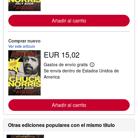
n
f
o
r
m
Añadir al carrito
a
c
i
ó
Comprar nuevo
n
Ver este artículo
s
EUR 15,02
o
b
r
Gastos de envío gratis
e
M
Se envía dentro de Estados Unidos de
l
á
a
s
America
s
i
t
n
a
f
r
o
i
r
f
m
Añadir al carrito
a
a
s
c
d
i
e
ó
Otras ediciones populares con el mismo título
e
n
n
s
v
o