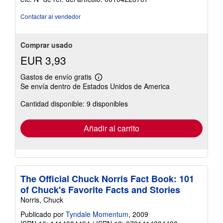
de
5
Contactar al vendedor
estrellas
Comprar usado
EUR 3,93
Gastos de envío gratis
Más
Se envía dentro de Estados Unidos de America
información
sobre
Cantidad disponible: 9 disponibles
las
tarifas
de
envío
Añadir al carrito
The Official Chuck Norris Fact Book: 101
of Chuck's Favorite Facts and Stories
Norris, Chuck
Publicado por
Tyndale Momentum
, 2009