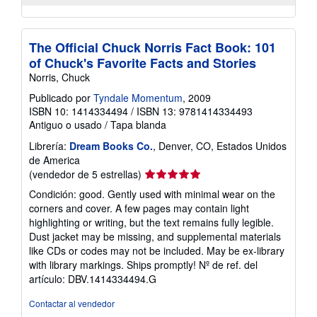
The Official Chuck Norris Fact Book: 101
of Chuck's Favorite Facts and Stories
Norris, Chuck
Publicado por
Tyndale Momentum
, 2009
ISBN 10: 1414334494
/
ISBN 13: 9781414334493
Antiguo o usado
/
Tapa blanda
Librería:
Dream Books Co.
, Denver, CO, Estados Unidos
de America
Calificación
(vendedor de 5 estrellas)
del
Condición: good. Gently used with minimal wear on the
vendedor:
corners and cover. A few pages may contain light
5
highlighting or writing, but the text remains fully legible.
de
Dust jacket may be missing, and supplemental materials
5
like CDs or codes may not be included. May be ex-library
estrellas
with library markings. Ships promptly!
Nº de ref. del
artículo: DBV.1414334494.G
Contactar al vendedor