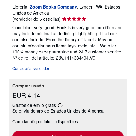
Librería:
Zoom Books Company
, Lynden, WA, Estados
Unidos de America
Calificación
(vendedor de 5 estrellas)
del
Condición: very_good. Book is in very good condition and
vendedor:
may include minimal underlining highlighting. The book
5
can also include "From the library of" labels. May not
de
contain miscellaneous items toys, dvds, etc. . We offer
5
100% money back guarantee and 24 7 customer service.
estrellas
Nº de ref. del artículo: ZBV.1414334494.VG
Contactar al vendedor
Comprar usado
EUR 4,14
Gastos de envío gratis
Más
Se envía dentro de Estados Unidos de America
información
sobre
Cantidad disponible: 1 disponibles
las
tarifas
de
envío