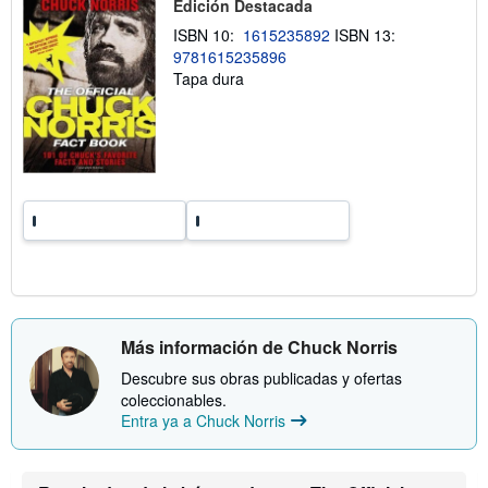
Edición Destacada
í
b
o
r
ISBN 10:
1615235892
ISBN 13:
e
9781615235896
l
a
Tapa dura
s
t
a
r
i
f
a
s
d
e
e
n
v
í
o
Más información de Chuck Norris
Descubre sus obras publicadas y ofertas
coleccionables.
Entra ya a Chuck Norris