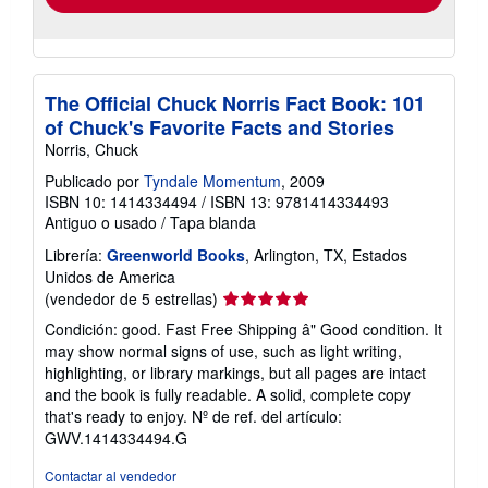
The Official Chuck Norris Fact Book: 101
of Chuck's Favorite Facts and Stories
Norris, Chuck
Publicado por
Tyndale Momentum
, 2009
ISBN 10: 1414334494
/
ISBN 13: 9781414334493
Antiguo o usado
/
Tapa blanda
Librería:
Greenworld Books
, Arlington, TX, Estados
Unidos de America
Calificación
(vendedor de 5 estrellas)
del
Condición: good. Fast Free Shipping â" Good condition. It
vendedor:
may show normal signs of use, such as light writing,
5
highlighting, or library markings, but all pages are intact
de
and the book is fully readable. A solid, complete copy
5
that's ready to enjoy.
Nº de ref. del artículo:
estrellas
GWV.1414334494.G
Contactar al vendedor