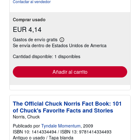
Contactar al vendedor
Comprar usado
EUR 4,14
Gastos de envío gratis
Más
Se envía dentro de Estados Unidos de America
información
sobre
Cantidad disponible: 1 disponibles
las
tarifas
de
envío
Añadir al carrito
The Official Chuck Norris Fact Book: 101
of Chuck's Favorite Facts and Stories
Norris, Chuck
Publicado por
Tyndale Momentum
, 2009
ISBN 10: 1414334494
/
ISBN 13: 9781414334493
Antiguo o usado
/
Tapa blanda