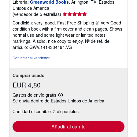
Librería:
Greenworld Books
, Arlington, TX, Estados
Unidos de America
Calificación
(vendedor de 5 estrellas)
del
Condición: very_good. Fast Free Shipping â" Very Good
vendedor:
condition book with a firm cover and clean pages. Shows
5
normal use and some light wear or limited notes
de
markings. A solid, nice copy to enjoy.
Nº de ref. del
5
artículo: GWV.1414334494.VG
estrellas
Contactar al vendedor
Comprar usado
EUR 4,80
Gastos de envío gratis
Más
Se envía dentro de Estados Unidos de America
información
sobre
Cantidad disponible: 2 disponibles
las
tarifas
de
envío
Añadir al carrito