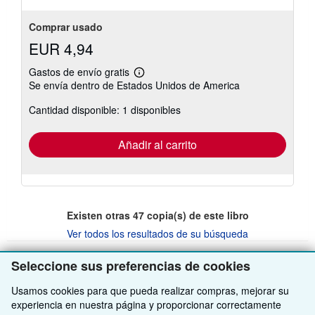
Comprar usado
EUR 4,94
Gastos de envío gratis
Más
Se envía dentro de Estados Unidos de America
información
sobre
Cantidad disponible: 1 disponibles
las
tarifas
de
envío
Añadir al carrito
Existen otras
47
copia(s) de este libro
Ver todos los resultados de su búsqueda
Seleccione sus preferencias de cookies
VOLVER AL INICIO
Usamos cookies para que pueda realizar compras, mejorar su
experiencia en nuestra página y proporcionar correctamente