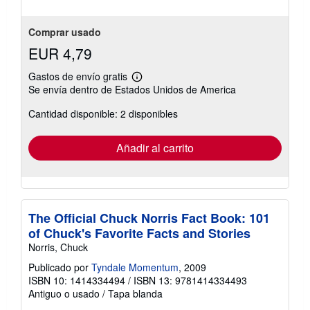
Comprar usado
EUR 4,79
Gastos de envío gratis
Más
Se envía dentro de Estados Unidos de America
información
sobre
Cantidad disponible: 2 disponibles
las
tarifas
de
envío
Añadir al carrito
The Official Chuck Norris Fact Book: 101
of Chuck's Favorite Facts and Stories
Norris, Chuck
Publicado por
Tyndale Momentum
, 2009
ISBN 10: 1414334494
/
ISBN 13: 9781414334493
Antiguo o usado
/
Tapa blanda