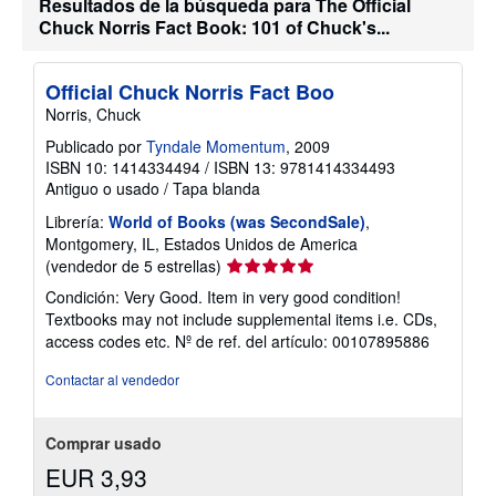
Resultados de la búsqueda para The Official
Chuck Norris Fact Book: 101 of Chuck's...
Official Chuck Norris Fact Boo
Norris, Chuck
Publicado por
Tyndale Momentum
, 2009
ISBN 10: 1414334494
/
ISBN 13: 9781414334493
Antiguo o usado
/
Tapa blanda
Librería:
World of Books (was SecondSale)
,
Montgomery, IL, Estados Unidos de America
Calificación
(vendedor de 5 estrellas)
del
Condición: Very Good. Item in very good condition!
vendedor:
Textbooks may not include supplemental items i.e. CDs,
5
access codes etc.
Nº de ref. del artículo: 00107895886
de
5
Contactar al vendedor
estrellas
Comprar usado
EUR 3,93