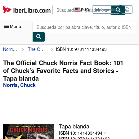
Pasar al contenido principal
IberLibro.com
EUR
Iniciar sesión
Preferencias
de
compra
Menú
del
sitio.
Norris, Chuck
The Official Chuck Norris Fact Book: 101 of Chuck's Favorite Facts and Stories
ISBN 13: 9781414334493
Mi cuenta
Consultar mis pedidos
The Official Chuck Norris Fact Book: 101
of Chuck's Favorite Facts and Stories -
Búsqueda avanzada
Tapa blanda
Colecciones
Norris, Chuck
Libros antiguos
Arte y coleccionismo
Vendedores
Tapa blanda
Comenzar a vender
ISBN 10: 1414334494
Ayuda
ISBN 13: 9781414334493