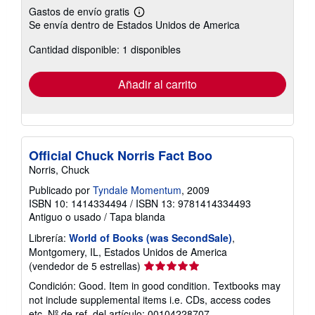
Gastos de envío gratis
Más
Se envía dentro de Estados Unidos de America
información
sobre
Cantidad disponible: 1 disponibles
las
tarifas
de
envío
Añadir al carrito
Official Chuck Norris Fact Boo
Norris, Chuck
Publicado por
Tyndale Momentum
, 2009
ISBN 10: 1414334494
/
ISBN 13: 9781414334493
Antiguo o usado
/
Tapa blanda
Librería:
World of Books (was SecondSale)
,
Montgomery, IL, Estados Unidos de America
Calificación
(vendedor de 5 estrellas)
del
Condición: Good. Item in good condition. Textbooks may
vendedor:
not include supplemental items i.e. CDs, access codes
5
etc.
Nº de ref. del artículo: 00104228707