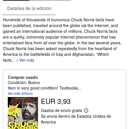
Detalles de la edición
Sinopsis
Hundreds of thousands of humorous Chuck Norris facts have
been published, traveled around the globe via the Internet, and
gained an international audience of millions. Chuck Norris facts
are a quirky, extremely popular Internet phenomenon that has
entertained fans from all over the globe. In the last several years,
Chuck Norris has been asked repeatedly from the heartland of
America to the battlefields of Iraq and Afghanistan, “Which
facts...
Ver más
Comprar usado
Condición: Bueno
Item in very good condition! Textbooks...
Ver este artículo
EUR 3,93
Gastos de envío gratis
M
Se envía dentro de Estados Unidos de
á
s
America
i