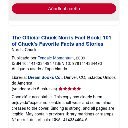
de
envío
Añadir al carrito
The Official Chuck Norris Fact Book: 101
of Chuck's Favorite Facts and Stories
Norris, Chuck
Publicado por
Tyndale Momentum
, 2009
ISBN 10: 1414334494
/
ISBN 13: 9781414334493
Antiguo o usado
/
Tapa blanda
Librería:
Dream Books Co.
, Denver, CO, Estados Unidos
de America
Calificación
(vendedor de 5 estrellas)
del
Condición: acceptable. This copy has clearly been
vendedor:
enjoyedâ"expect noticeable shelf wear and some minor
5
creases to the cover. Binding is strong, and all pages are
de
legible. May contain previous library markings or stamps.
5
Nº de ref. del artículo: DBV.1414334494.A
estrellas