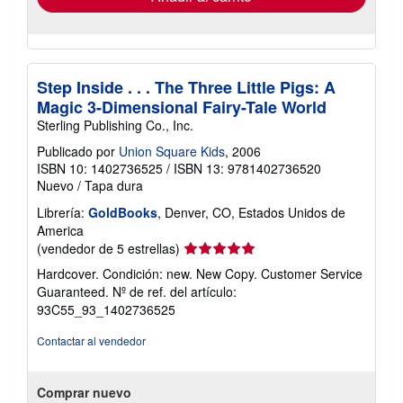
Step Inside . . . The Three Little Pigs: A
Magic 3-Dimensional Fairy-Tale World
Sterling Publishing Co., Inc.
Publicado por
Union Square Kids
, 2006
ISBN 10: 1402736525
/
ISBN 13: 9781402736520
Nuevo
/
Tapa dura
Librería:
GoldBooks
, Denver, CO, Estados Unidos de
America
Calificación
(vendedor de 5 estrellas)
del
Hardcover. Condición: new. New Copy. Customer Service
vendedor:
Guaranteed.
Nº de ref. del artículo:
5
93C55_93_1402736525
de
5
Contactar al vendedor
estrellas
Comprar nuevo