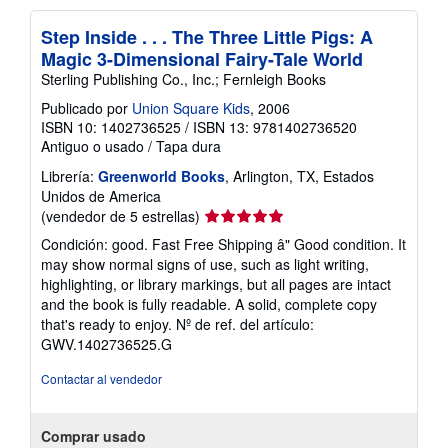
Step Inside . . . The Three Little Pigs: A
Magic 3-Dimensional Fairy-Tale World
Sterling Publishing Co., Inc.; Fernleigh Books
Publicado por
Union Square Kids
, 2006
ISBN 10: 1402736525
/
ISBN 13: 9781402736520
Antiguo o usado
/
Tapa dura
Librería:
Greenworld Books
, Arlington, TX, Estados
Unidos de America
Calificación
(vendedor de 5 estrellas)
del
Condición: good. Fast Free Shipping â" Good condition. It
vendedor:
may show normal signs of use, such as light writing,
5
highlighting, or library markings, but all pages are intact
de
and the book is fully readable. A solid, complete copy
5
that's ready to enjoy.
Nº de ref. del artículo:
estrellas
GWV.1402736525.G
Contactar al vendedor
Comprar usado