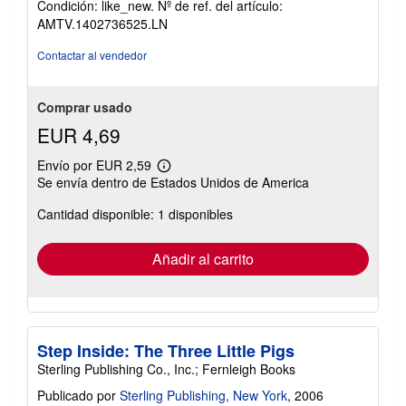
Condición: like_new.
Nº de ref. del artículo:
vendedor:
AMTV.1402736525.LN
5
de
Contactar al vendedor
5
estrellas
Comprar usado
EUR 4,69
Envío por EUR 2,59
Más
Se envía dentro de Estados Unidos de America
información
sobre
Cantidad disponible: 1 disponibles
las
tarifas
de
envío
Añadir al carrito
Step Inside: The Three Little Pigs
Sterling Publishing Co., Inc.; Fernleigh Books
Publicado por
Sterling Publishing, New York
, 2006