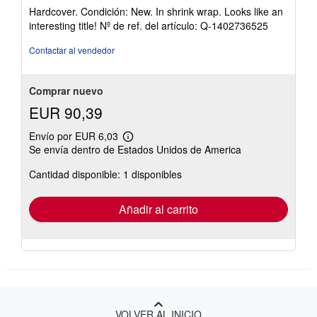
del
Hardcover. Condición: New. In shrink wrap. Looks like an
vendedor:
interesting title!
Nº de ref. del artículo: Q-1402736525
5
de
Contactar al vendedor
5
estrellas
Comprar nuevo
EUR 90,39
Envío por EUR 6,03
Más
Se envía dentro de Estados Unidos de America
información
sobre
Cantidad disponible: 1 disponibles
las
tarifas
de
envío
Añadir al carrito
VOLVER AL INICIO