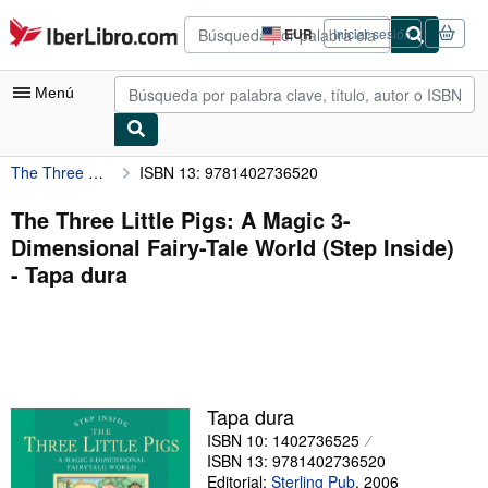
Pasar al contenido principal
IberLibro.com
EUR
Iniciar sesión
Preferencias
de
compra
Menú
del
sitio.
The Three Little Pigs: A Magic 3-Dimensional Fairy-Tale World (Step Inside)
ISBN 13: 9781402736520
Mi cuenta
Consultar mis pedidos
The Three Little Pigs: A Magic 3-
Dimensional Fairy-Tale World (Step Inside)
Búsqueda avanzada
- Tapa dura
Colecciones
Libros antiguos
Arte y coleccionismo
Vendedores
Tapa dura
ISBN 10: 1402736525
Comenzar a vender
ISBN 13: 9781402736520
Ayuda
Editorial:
Sterling Pub
,
2006