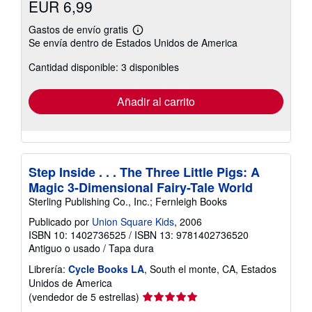
EUR 6,99
Gastos de envío gratis
Más
Se envía dentro de Estados Unidos de America
información
sobre
Cantidad disponible: 3 disponibles
las
tarifas
de
envío
Añadir al carrito
Step Inside . . . The Three Little Pigs: A
Magic 3-Dimensional Fairy-Tale World
Sterling Publishing Co., Inc.; Fernleigh Books
Publicado por
Union Square Kids
, 2006
ISBN 10: 1402736525
/
ISBN 13: 9781402736520
Antiguo o usado
/
Tapa dura
Librería:
Cycle Books LA
, South el monte, CA, Estados
Unidos de America
Calificación
(vendedor de 5 estrellas)
del