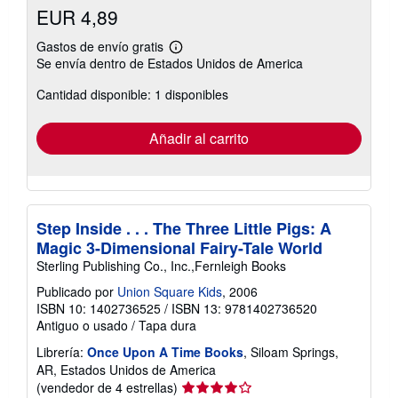
EUR 4,89
Gastos de envío gratis
Más
Se envía dentro de Estados Unidos de America
información
sobre
Cantidad disponible: 1 disponibles
las
tarifas
de
envío
Añadir al carrito
Step Inside . . . The Three Little Pigs: A
Magic 3-Dimensional Fairy-Tale World
Sterling Publishing Co., Inc.,Fernleigh Books
Publicado por
Union Square Kids
, 2006
ISBN 10: 1402736525
/
ISBN 13: 9781402736520
Antiguo o usado
/
Tapa dura
Librería:
Once Upon A Time Books
, Siloam Springs,
AR, Estados Unidos de America
Calificación
(vendedor de 4 estrellas)