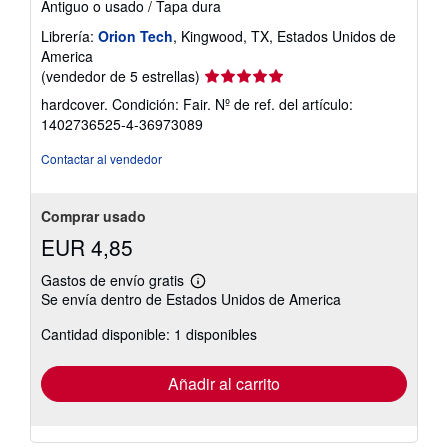
Antiguo o usado
/
Tapa dura
r
i
Librería:
Orion Tech
, Kingwood, TX, Estados Unidos de
f
America
a
Calificación
s
(vendedor de 5 estrellas)
d
del
hardcover. Condición: Fair.
Nº de ref. del artículo:
e
vendedor:
e
1402736525-4-36973089
5
n
v
de
Contactar al vendedor
í
5
o
estrellas
Comprar usado
EUR 4,85
Gastos de envío gratis
Más
Se envía dentro de Estados Unidos de America
información
sobre
Cantidad disponible: 1 disponibles
las
tarifas
de
envío
Añadir al carrito