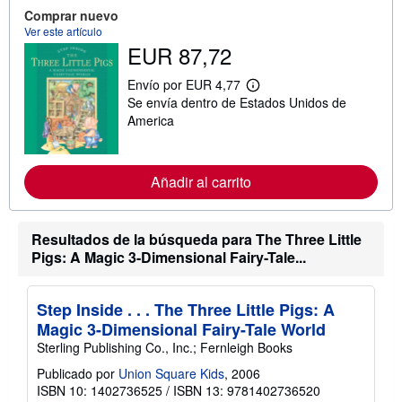
c
Comprar nuevo
i
ó
Ver este artículo
n
EUR 87,72
s
o
b
Envío por EUR 4,77
M
r
Se envía dentro de Estados Unidos de
á
e
s
America
l
i
a
n
s
f
t
o
a
Añadir al carrito
r
r
m
i
a
f
c
a
Resultados de la búsqueda para The Three Little
i
s
ó
Pigs: A Magic 3-Dimensional Fairy-Tale...
d
n
e
s
e
o
n
Step Inside . . . The Three Little Pigs: A
b
v
r
í
Magic 3-Dimensional Fairy-Tale World
e
o
Sterling Publishing Co., Inc.; Fernleigh Books
l
a
Publicado por
Union Square Kids
, 2006
s
t
ISBN 10: 1402736525
/
ISBN 13: 9781402736520
a