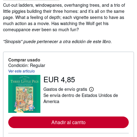
Sinopsis
Cut-out ladders, windowpanes, overhanging trees, and a trio of
little piggies building their three homes: and it’s all on the same
page. What a feeling of depth; each vignette seems to have as
much action as a movie. Has watching the Wolf get his
comeuppance
ever
been so much fun?
"Sinopsis" puede pertenecer a otra edición de este libro.
Comprar usado
Condición: Regular
Ver este artículo
EUR 4,85
Gastos de envío gratis
M
Se envía dentro de Estados Unidos de
á
s
America
i
n
f
o
Añadir al carrito
r
m
a