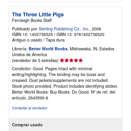
The Three Little Pigs
Fernleigh Books Staff
Publicado por
Sterling Publishing Co., Inc.
, 2006
ISBN 10: 1402736525
/
ISBN 13: 9781402736520
Antiguo o usado
/
Tapa dura
Librería:
Better World Books
, Mishawaka, IN, Estados
Unidos de America
Calificación
(vendedor de 5 estrellas)
del
Condición: Good. Pages intact with minimal
vendedor:
writing/highlighting. The binding may be loose and
5
creased. Dust jackets/supplements are not included.
de
Stock photo provided. Product includes identifying sticker.
5
Better World Books: Buy Books. Do Good.
Nº de ref. del
estrellas
artículo: 2643590-6
Contactar al vendedor
Comprar usado