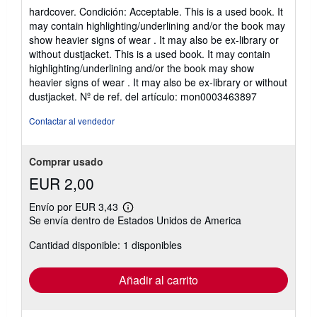
del
hardcover. Condición: Acceptable. This is a used book. It
vendedor:
may contain highlighting/underlining and/or the book may
4
show heavier signs of wear . It may also be ex-library or
de
without dustjacket. This is a used book. It may contain
5
highlighting/underlining and/or the book may show
estrellas
heavier signs of wear . It may also be ex-library or without
dustjacket.
Nº de ref. del artículo: mon0003463897
Contactar al vendedor
Comprar usado
EUR 2,00
Envío por EUR 3,43
Más
Se envía dentro de Estados Unidos de America
información
sobre
Cantidad disponible: 1 disponibles
las
tarifas
de
envío
Añadir al carrito