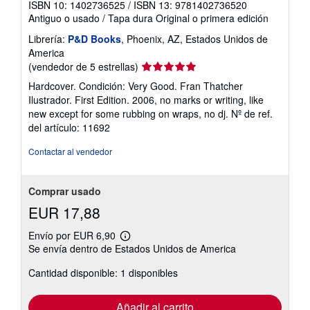
ISBN 10: 1402736525
/
ISBN 13: 9781402736520
Antiguo o usado
/
Tapa dura
Original o primera edición
Librería:
P&D Books
, Phoenix, AZ, Estados Unidos de
America
Calificación
(vendedor de 5 estrellas)
del
Hardcover. Condición: Very Good. Fran Thatcher
vendedor:
Ilustrador. First Edition. 2006, no marks or writing, like
5
new except for some rubbing on wraps, no dj.
Nº de ref.
de
del artículo: 11692
5
estrellas
Contactar al vendedor
Comprar usado
EUR 17,88
Envío por EUR 6,90
Más
Se envía dentro de Estados Unidos de America
información
sobre
Cantidad disponible: 1 disponibles
las
tarifas
de
envío
Añadir al carrito