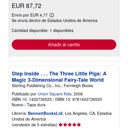
EUR 87,72
Envío por EUR 4,77
Más
Se envía dentro de Estados Unidos de America
información
sobre
Cantidad disponible: 1 disponibles
las
tarifas
de
envío
Añadir al carrito
Step Inside . . . The Three Little Pigs: A
Magic 3-Dimensional Fairy-Tale World
Sterling Publishing Co., Inc.; Fernleigh Books
Publicado por
Union Square Kids
, 2006
ISBN 10: 1402736525
/
ISBN 13: 9781402736520
Nuevo
/
Tapa dura
Librería:
BennettBooksLtd
, Los Angeles, CA, Estados
Unidos de America
Calificación
(vendedor de 5 estrellas)