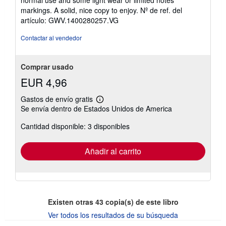
de
markings. A solid, nice copy to enjoy.
Nº de ref. del
5
artículo: GWV.1400280257.VG
estrellas
Contactar al vendedor
Comprar usado
EUR 4,96
Gastos de envío gratis
Más
Se envía dentro de Estados Unidos de America
información
sobre
Cantidad disponible: 3 disponibles
las
tarifas
de
envío
Añadir al carrito
Existen otras
43
copia(s) de este libro
Ver todos los resultados de su búsqueda