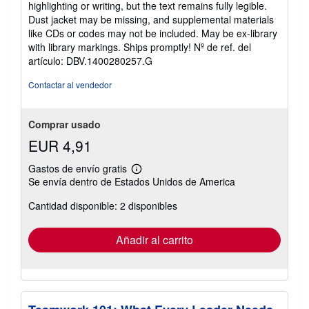
highlighting or writing, but the text remains fully legible.
de
Dust jacket may be missing, and supplemental materials
5
like CDs or codes may not be included. May be ex-library
estrellas
with library markings. Ships promptly!
Nº de ref. del
artículo: DBV.1400280257.G
Contactar al vendedor
Comprar usado
EUR 4,91
Gastos de envío gratis
Más
Se envía dentro de Estados Unidos de America
información
sobre
Cantidad disponible: 2 disponibles
las
tarifas
de
envío
Añadir al carrito