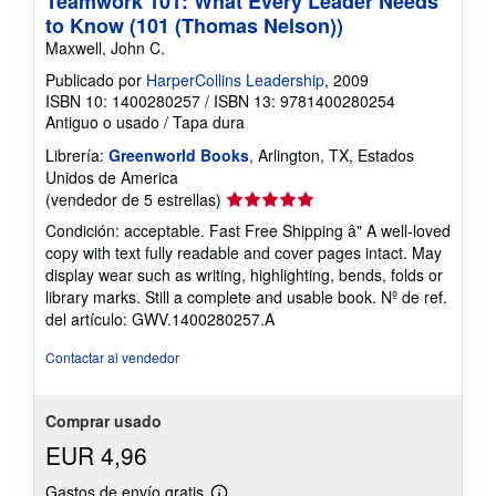
Teamwork 101: What Every Leader Needs
to Know (101 (Thomas Nelson))
Maxwell, John C.
Publicado por
HarperCollins Leadership
, 2009
ISBN 10: 1400280257
/
ISBN 13: 9781400280254
Antiguo o usado
/
Tapa dura
Librería:
Greenworld Books
, Arlington, TX, Estados
Unidos de America
Calificación
(vendedor de 5 estrellas)
del
Condición: acceptable. Fast Free Shipping â" A well-loved
vendedor:
copy with text fully readable and cover pages intact. May
5
display wear such as writing, highlighting, bends, folds or
de
library marks. Still a complete and usable book.
Nº de ref.
5
del artículo: GWV.1400280257.A
estrellas
Contactar al vendedor
Comprar usado
EUR 4,96
Gastos de envío gratis