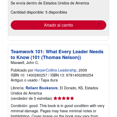
Se envía dentro de Estados Unidos de America
información
sobre
Cantidad disponible: 5 disponibles
las
tarifas
de
envío
Añadir al carrito
Teamwork 101: What Every Leader Needs
to Know (101 (Thomas Nelson))
Maxwell, John C.
Publicado por
HarperCollins Leadership
, 2009
ISBN 10: 1400280257
/
ISBN 13: 9781400280254
Antiguo o usado
/
Tapa dura
Librería:
Reliant Bookstore
, El Dorado, KS, Estados
Unidos de America
Calificación
(vendedor de 5 estrellas)
del
Condición: good. This book is in good condition with very
vendedor:
minimal damage. Pages may have minimal notes or
5
highlighting. Cover image on the book may vary from