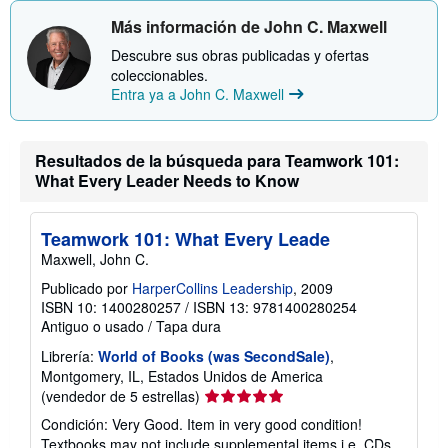
ó
e
n
Más información de John C. Maxwell
n
s
v
o
Descubre sus obras publicadas y ofertas
í
b
o
coleccionables.
r
e
Entra ya a John C. Maxwell
l
a
s
t
Resultados de la búsqueda para Teamwork 101:
a
What Every Leader Needs to Know
r
i
f
a
Teamwork 101: What Every Leade
s
d
Maxwell, John C.
e
Publicado por
HarperCollins Leadership
, 2009
e
n
ISBN 10: 1400280257
/
ISBN 13: 9781400280254
v
Antiguo o usado
/
Tapa dura
í
o
Librería:
World of Books (was SecondSale)
,
Montgomery, IL, Estados Unidos de America
Calificación
(vendedor de 5 estrellas)
del
Condición: Very Good. Item in very good condition!
vendedor:
Textbooks may not include supplemental items i.e. CDs,