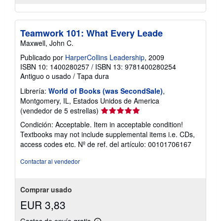
Teamwork 101: What Every Leade
Maxwell, John C.
Publicado por
HarperCollins Leadership
, 2009
ISBN 10: 1400280257
/
ISBN 13: 9781400280254
Antiguo o usado
/
Tapa dura
Librería:
World of Books (was SecondSale)
,
Montgomery, IL, Estados Unidos de America
Calificación
(vendedor de 5 estrellas)
del
Condición: Acceptable. Item in acceptable condition!
vendedor:
Textbooks may not include supplemental items i.e. CDs,
5
access codes etc.
Nº de ref. del artículo: 00101706167
de
5
Contactar al vendedor
estrellas
Comprar usado
EUR 3,83
Gastos de envío gratis