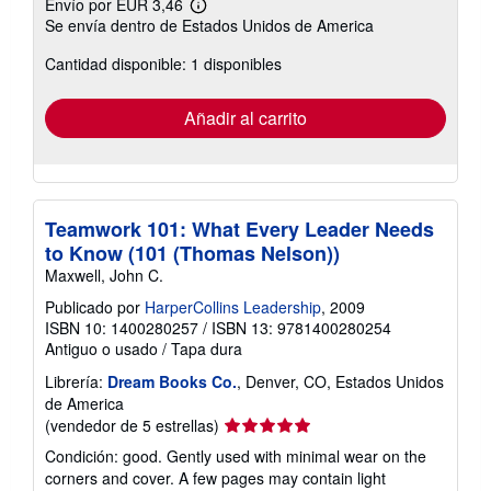
Envío por EUR 3,46
Más
Se envía dentro de Estados Unidos de America
información
sobre
Cantidad disponible: 1 disponibles
las
tarifas
de
envío
Añadir al carrito
Teamwork 101: What Every Leader Needs
to Know (101 (Thomas Nelson))
Maxwell, John C.
Publicado por
HarperCollins Leadership
, 2009
ISBN 10: 1400280257
/
ISBN 13: 9781400280254
Antiguo o usado
/
Tapa dura
Librería:
Dream Books Co.
, Denver, CO, Estados Unidos
de America
Calificación
(vendedor de 5 estrellas)
del
Condición: good. Gently used with minimal wear on the
vendedor:
corners and cover. A few pages may contain light
5