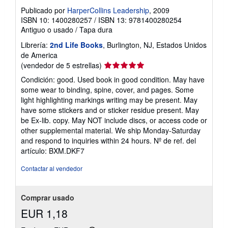
Publicado por
HarperCollins Leadership
, 2009
ISBN 10: 1400280257
/
ISBN 13: 9781400280254
Antiguo o usado
/
Tapa dura
Librería:
2nd Life Books
, Burlington, NJ, Estados Unidos
de America
Calificación
(vendedor de 5 estrellas)
del
Condición: good. Used book in good condition. May have
vendedor:
some wear to binding, spine, cover, and pages. Some
5
light highlighting markings writing may be present. May
de
have some stickers and or sticker residue present. May
5
be Ex-lib. copy. May NOT include discs, or access code or
estrellas
other supplemental material. We ship Monday-Saturday
and respond to inquiries within 24 hours.
Nº de ref. del
artículo: BXM.DKF7
Contactar al vendedor
Comprar usado
EUR 1,18