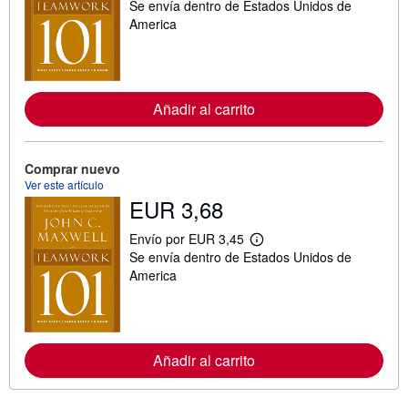
Se envía dentro de Estados Unidos de
á
s
America
i
n
f
o
r
m
Añadir al carrito
a
c
i
ó
Comprar nuevo
n
Ver este artículo
s
o
EUR 3,68
b
r
Envío por EUR 3,45
e
M
l
Se envía dentro de Estados Unidos de
á
a
s
America
s
i
t
n
a
f
r
o
i
r
f
m
Añadir al carrito
a
a
s
c
d
i
e