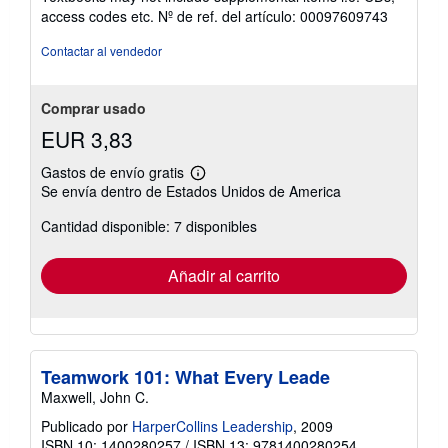
5
access codes etc.
Nº de ref. del artículo: 00097609743
de
5
Contactar al vendedor
estrellas
Comprar usado
EUR 3,83
Gastos de envío gratis
Más
Se envía dentro de Estados Unidos de America
información
sobre
Cantidad disponible: 7 disponibles
las
tarifas
de
envío
Añadir al carrito
Teamwork 101: What Every Leade
Maxwell, John C.
Publicado por
HarperCollins Leadership
, 2009
ISBN 10: 1400280257
/
ISBN 13: 9781400280254