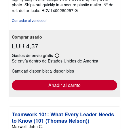
de
photo. Ships out quickly in a secure plastic mailer.
Nº de
5
ref. del artículo: RDV.1400280257.G
estrellas
Contactar al vendedor
Comprar usado
EUR 4,37
Gastos de envío gratis
Más
Se envía dentro de Estados Unidos de America
información
sobre
Cantidad disponible: 2 disponibles
las
tarifas
de
envío
Añadir al carrito
Teamwork 101: What Every Leader Needs
to Know (101 (Thomas Nelson))
Maxwell, John C.