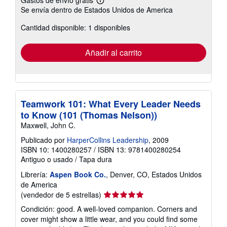
Más
Se envía dentro de Estados Unidos de America
información
sobre
Cantidad disponible: 1 disponibles
las
tarifas
de
envío
Añadir al carrito
Teamwork 101: What Every Leader Needs
to Know (101 (Thomas Nelson))
Maxwell, John C.
Publicado por
HarperCollins Leadership
, 2009
ISBN 10: 1400280257
/
ISBN 13: 9781400280254
Antiguo o usado
/
Tapa dura
Librería:
Aspen Book Co.
, Denver, CO, Estados Unidos
de America
Calificación
(vendedor de 5 estrellas)
del
Condición: good. A well-loved companion. Corners and
vendedor:
cover might show a little wear, and you could find some
5