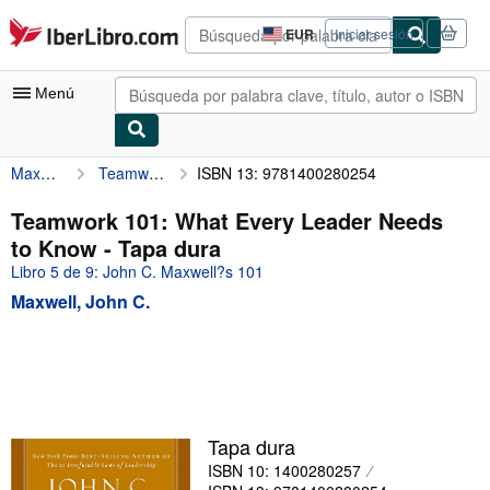
Pasar al contenido principal
IberLibro.com
EUR
Iniciar sesión
Preferencias
de
compra
Menú
del
sitio.
Maxwell, John C.
Teamwork 101: What Every Leader Needs to Know
ISBN 13: 9781400280254
Mi cuenta
Consultar mis pedidos
Teamwork 101: What Every Leader Needs
to Know - Tapa dura
Búsqueda avanzada
Libro 5 de 9: John C. Maxwell?s 101
Colecciones
Maxwell, John C.
Libros antiguos
Arte y coleccionismo
Vendedores
Comenzar a vender
Tapa dura
ISBN 10: 1400280257
Ayuda