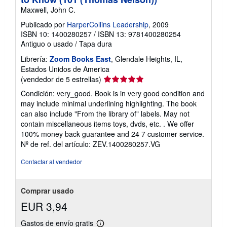
Maxwell, John C.
Publicado por
HarperCollins Leadership
, 2009
ISBN 10: 1400280257
/
ISBN 13: 9781400280254
Antiguo o usado
/
Tapa dura
Librería:
Zoom Books East
, Glendale Heights, IL,
Estados Unidos de America
Calificación
(vendedor de 5 estrellas)
del
Condición: very_good. Book is in very good condition and
vendedor:
may include minimal underlining highlighting. The book
5
can also include "From the library of" labels. May not
de
contain miscellaneous items toys, dvds, etc. . We offer
5
100% money back guarantee and 24 7 customer service.
estrellas
Nº de ref. del artículo: ZEV.1400280257.VG
Contactar al vendedor
Comprar usado
EUR 3,94
Gastos de envío gratis
Más