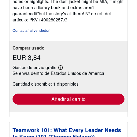
notes or highlights. The dust jacket might be MIA, it might
de
have been a library book and extras aren't
5
guaranteedâ"but the story's all there!
Nº de ref. del
estrellas
artículo: PKV.1400280257.G
Contactar al vendedor
Comprar usado
EUR 3,84
Gastos de envío gratis
Más
Se envía dentro de Estados Unidos de America
información
sobre
Cantidad disponible: 1 disponibles
las
tarifas
de
envío
Añadir al carrito
Teamwork 101: What Every Leader Needs
to Know (101 (Thomas Nelson))