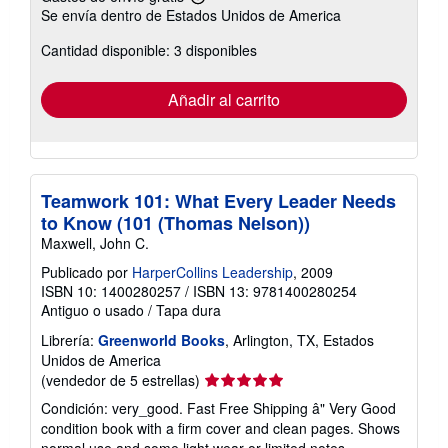
Más
Se envía dentro de Estados Unidos de America
información
sobre
Cantidad disponible: 3 disponibles
las
tarifas
de
envío
Añadir al carrito
Teamwork 101: What Every Leader Needs
to Know (101 (Thomas Nelson))
Maxwell, John C.
Publicado por
HarperCollins Leadership
, 2009
ISBN 10: 1400280257
/
ISBN 13: 9781400280254
Antiguo o usado
/
Tapa dura
Librería:
Greenworld Books
, Arlington, TX, Estados
Unidos de America
Calificación
(vendedor de 5 estrellas)
del
Condición: very_good. Fast Free Shipping â" Very Good
vendedor:
condition book with a firm cover and clean pages. Shows
5
normal use and some light wear or limited notes