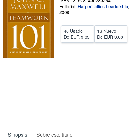
ISBN 13: 9781400280254
Editorial:
HarperCollins Leadership
,
CERRAR
2009
40 Usado
13 Nuevo
De
EUR 3,83
De
EUR 3,68
Sinopsis
Sobre este título