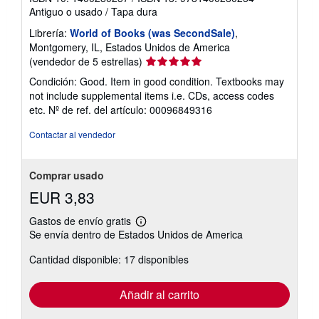
Antiguo o usado
/
Tapa dura
Librería:
World of Books (was SecondSale)
,
Montgomery, IL, Estados Unidos de America
Calificación
(vendedor de 5 estrellas)
del
Condición: Good. Item in good condition. Textbooks may
vendedor:
not include supplemental items i.e. CDs, access codes
5
etc.
Nº de ref. del artículo: 00096849316
de
5
Contactar al vendedor
estrellas
Comprar usado
EUR 3,83
Gastos de envío gratis
Más
Se envía dentro de Estados Unidos de America
información
sobre
Cantidad disponible: 17 disponibles
las
tarifas
de
envío
Añadir al carrito