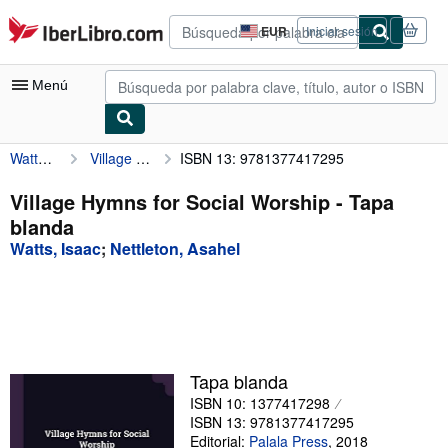
Pasar al contenido principal
IberLibro.com
EUR
Iniciar sesión
Preferencias
de
compra
Menú
del
sitio.
Watts, Isaac
Village Hymns for Social Worship
ISBN 13: 9781377417295
Mi cuenta
Consultar mis pedidos
Village Hymns for Social Worship - Tapa
blanda
Búsqueda avanzada
Watts, Isaac
;
Nettleton, Asahel
Colecciones
Libros antiguos
Arte y coleccionismo
Vendedores
Tapa blanda
ISBN 10: 1377417298
Comenzar a vender
ISBN 13: 9781377417295
Ayuda
Editorial:
Palala Press
,
2018