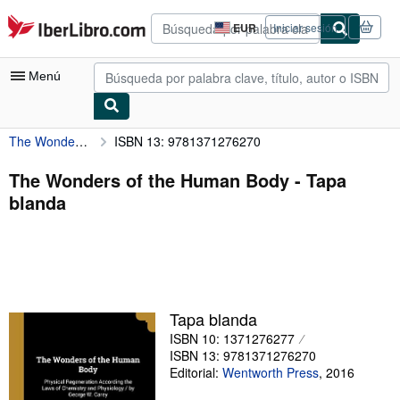
Pasar al contenido principal
IberLibro.com
EUR
Iniciar sesión
Preferencias
de
compra
Menú
del
sitio.
The Wonders of the Human Body
ISBN 13: 9781371276270
Mi cuenta
Consultar mis pedidos
The Wonders of the Human Body - Tapa
blanda
Búsqueda avanzada
Colecciones
Libros antiguos
Arte y coleccionismo
Tapa blanda
Vendedores
ISBN 10: 1371276277
ISBN 13: 9781371276270
Comenzar a vender
Editorial:
Wentworth Press
,
2016
Ayuda