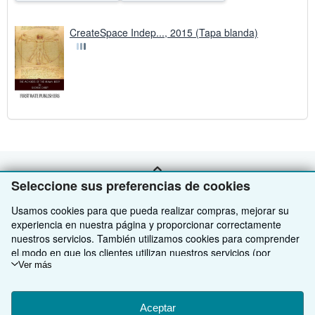
CreateSpace Indep..., 2015 (Tapa blanda)
VOLVER AL INICIO
Seleccione sus preferencias de cookies
Usamos cookies para que pueda realizar compras, mejorar su
Compre con nosotros
experiencia en nuestra página y proporcionar correctamente
nuestros servicios. También utilizamos cookies para comprender
Venda con nosotros
Búsqueda avanzada
el modo en que los clientes utilizan nuestros servicios (por
ejemplo, midiendo las visitas al sitio) y así poder realizar mejoras.
Ver más
Sobre nosotros
Colecciones
Comenzar a vender
Si está de acuerdo, también utilizaremos cookies de terceros
para mostrar contenido relevante en los anuncios y medir el
Obtener Ayuda
Mi cuenta
Únase a nuestro programa de afiliados
Sobre IberLibro
rendimiento de los mismos. Elija Rechazar si noestá de acuerdo
Aceptar