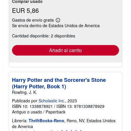
Comprar usado
EUR 5,86
Gastos de envío gratis
Más
Se envía dentro de Estados Unidos de America
información
sobre
Cantidad disponible: 2 disponibles
las
tarifas
de
envío
Añadir al carrito
Harry Potter and the Sorcerer's Stone
(Harry Potter, Book 1)
Rowling, J. K.
Publicado por
Scholastic Inc.
, 2023
ISBN 10: 1338878921
/
ISBN 13: 9781338878929
Antiguo o usado
/
Paperback
Librería:
ThriftBooks-Reno
, Reno, NV, Estados Unidos
de America