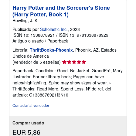
Harry Potter and the Sorcerer's Stone
(Harry Potter, Book 1)
Rowling, J. K.
Publicado por
Scholastic Inc.
, 2023
ISBN 10: 1338878921
/
ISBN 13: 9781338878929
Antiguo o usado
/
Paperback
Librería:
ThriftBooks-Phoenix
, Phoenix, AZ, Estados
Unidos de America
Calificación
(vendedor de 5 estrellas)
del
Paperback. Condición: Good. No Jacket. GrandPré, Mary
vendedor:
Ilustrador. Former library book; Pages can have
5
notes/highlighting. Spine may show signs of wear. ~
de
ThriftBooks: Read More, Spend Less.
Nº de ref. del
5
artículo: G1338878921I3N10
estrellas
Contactar al vendedor
Comprar usado
EUR 5,86