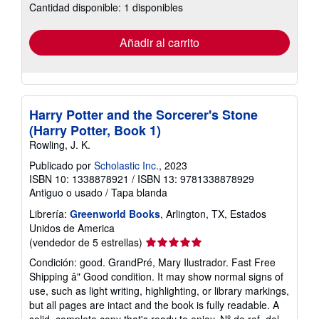
Cantidad disponible: 1 disponibles
las
tarifas
de
envío
Añadir al carrito
Harry Potter and the Sorcerer's Stone
(Harry Potter, Book 1)
Rowling, J. K.
Publicado por
Scholastic Inc.
, 2023
ISBN 10: 1338878921
/
ISBN 13: 9781338878929
Antiguo o usado
/
Tapa blanda
Librería:
Greenworld Books
, Arlington, TX, Estados
Unidos de America
Calificación
(vendedor de 5 estrellas)
del
Condición: good. GrandPré, Mary Ilustrador. Fast Free
vendedor:
Shipping â" Good condition. It may show normal signs of
5
use, such as light writing, highlighting, or library markings,
de
but all pages are intact and the book is fully readable. A
5