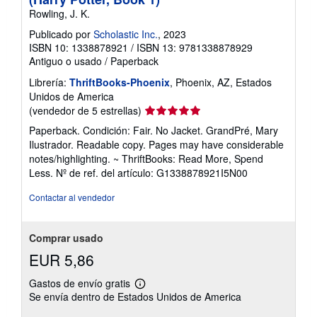
Rowling, J. K.
Publicado por
Scholastic Inc.
, 2023
ISBN 10: 1338878921
/
ISBN 13: 9781338878929
Antiguo o usado
/
Paperback
Librería:
ThriftBooks-Phoenix
, Phoenix, AZ, Estados
Unidos de America
Calificación
(vendedor de 5 estrellas)
del
Paperback. Condición: Fair. No Jacket. GrandPré, Mary
vendedor:
Ilustrador. Readable copy. Pages may have considerable
5
notes/highlighting. ~ ThriftBooks: Read More, Spend
de
Less.
Nº de ref. del artículo: G1338878921I5N00
5
estrellas
Contactar al vendedor
Comprar usado
EUR 5,86
Gastos de envío gratis
Más
Se envía dentro de Estados Unidos de America
información
sobre