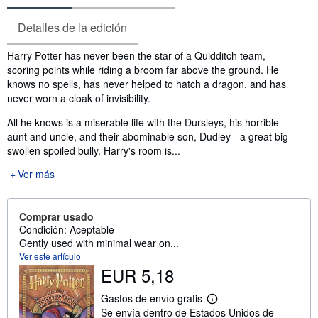
Detalles de la edición
Sinopsis
Harry Potter has never been the star of a Quidditch team,
scoring points while riding a broom far above the ground. He
knows no spells, has never helped to hatch a dragon, and has
never worn a cloak of invisibility.
All he knows is a miserable life with the Dursleys, his horrible
aunt and uncle, and their abominable son, Dudley - a great big
swollen spoiled bully. Harry's room is...
Ver más
Comprar usado
Condición: Aceptable
Gently used with minimal wear on...
Ver este artículo
EUR 5,18
Gastos de envío gratis
M
Se envía dentro de Estados Unidos de
á