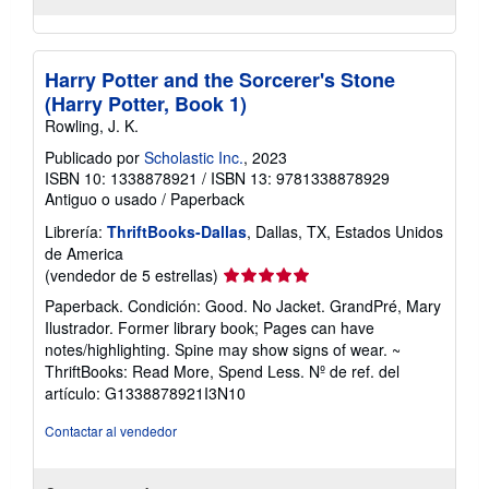
Harry Potter and the Sorcerer's Stone
(Harry Potter, Book 1)
Rowling, J. K.
Publicado por
Scholastic Inc.
, 2023
ISBN 10: 1338878921
/
ISBN 13: 9781338878929
Antiguo o usado
/
Paperback
Librería:
ThriftBooks-Dallas
, Dallas, TX, Estados Unidos
de America
Calificación
(vendedor de 5 estrellas)
del
Paperback. Condición: Good. No Jacket. GrandPré, Mary
vendedor:
Ilustrador. Former library book; Pages can have
5
notes/highlighting. Spine may show signs of wear. ~
de
ThriftBooks: Read More, Spend Less.
Nº de ref. del
5
artículo: G1338878921I3N10
estrellas
Contactar al vendedor