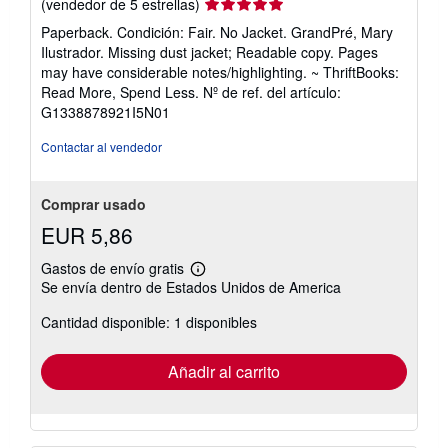
Calificación
(vendedor de 5 estrellas)
del
Paperback. Condición: Fair. No Jacket. GrandPré, Mary
vendedor:
Ilustrador. Missing dust jacket; Readable copy. Pages
5
may have considerable notes/highlighting. ~ ThriftBooks:
de
Read More, Spend Less.
Nº de ref. del artículo:
5
G1338878921I5N01
estrellas
Contactar al vendedor
Comprar usado
EUR 5,86
Gastos de envío gratis
Más
Se envía dentro de Estados Unidos de America
información
sobre
Cantidad disponible: 1 disponibles
las
tarifas
de
envío
Añadir al carrito