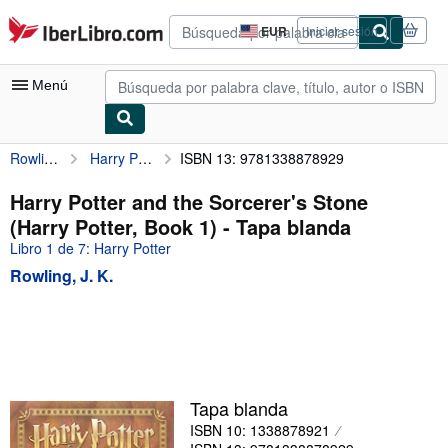
Pasar al contenido principal
IberLibro.com
EUR
Iniciar sesión
Preferencias
de
compra
Menú
del
sitio.
Rowling, J. K.
Harry Potter and the Sorcerer's Stone (Harry Potter, Book 1)
ISBN 13: 9781338878929
Mi cuenta
Consultar mis pedidos
Harry Potter and the Sorcerer's Stone
(Harry Potter, Book 1) - Tapa blanda
Búsqueda avanzada
Libro 1 de 7: Harry Potter
Colecciones
Rowling, J. K.
Libros antiguos
Arte y coleccionismo
Vendedores
Comenzar a vender
Tapa blanda
ISBN 10: 1338878921
Ayuda