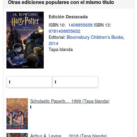
Otras ediciones populares con el mismo título
n
n
s
v
o
í
b
Edición Destacada
o
r
ISBN 10:
1408855658
ISBN 13:
e
l
9781408855652
a
Editorial:
Bloomsbury Children's Books,
s
2014
t
a
Tapa blanda
r
i
f
a
s
d
e
e
n
v
í
Scholastic Paperb..., 1999 (Tapa blanda)
o
Arthur A. Levine ..., 2018 (Tapa blanda)