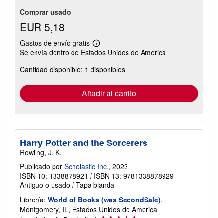
Comprar usado
EUR 5,18
Gastos de envío gratis
Más
Se envía dentro de Estados Unidos de America
información
sobre
Cantidad disponible: 1 disponibles
las
tarifas
de
envío
Añadir al carrito
Harry Potter and the Sorcerers
Rowling, J. K.
Publicado por
Scholastic Inc.
, 2023
ISBN 10: 1338878921
/
ISBN 13: 9781338878929
Antiguo o usado
/
Tapa blanda
Librería:
World of Books (was SecondSale)
,
Montgomery, IL, Estados Unidos de America