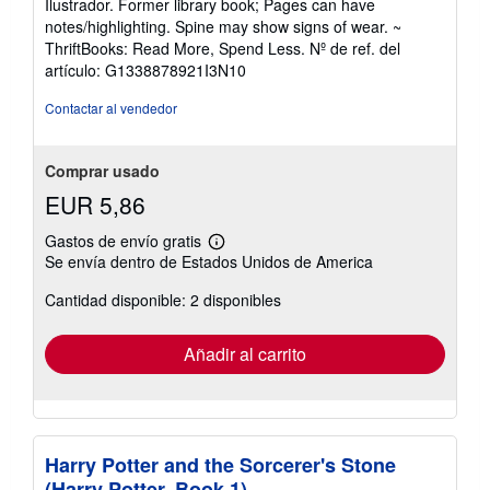
Ilustrador. Former library book; Pages can have
5
notes/highlighting. Spine may show signs of wear. ~
de
ThriftBooks: Read More, Spend Less.
Nº de ref. del
5
artículo: G1338878921I3N10
estrellas
Contactar al vendedor
Comprar usado
EUR 5,86
Gastos de envío gratis
Más
Se envía dentro de Estados Unidos de America
información
sobre
Cantidad disponible: 2 disponibles
las
tarifas
de
envío
Añadir al carrito
Harry Potter and the Sorcerer's Stone
(Harry Potter, Book 1)