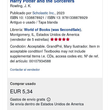
Harry Potter and the Sorcerers
Rowling, J. K.
Publicado por
Scholastic Inc.
, 2023
ISBN 10: 1338878921
/
ISBN 13: 9781338878929
Antiguo o usado
/
Tapa blanda
Librería:
World of Books (was SecondSale)
,
Montgomery, IL, Estados Unidos de America
Calificación
(vendedor de 5 estrellas)
del
Condición: Acceptable. GrandPré, Mary Ilustrador. Item in
vendedor:
acceptable condition! Textbooks may not include
5
supplemental items i.e. CDs, access codes etc.
Nº de ref.
de
del artículo: 00107934588
5
estrellas
Contactar al vendedor
Comprar usado
EUR 5,34
Gastos de envío gratis
Más
Se envía dentro de Estados Unidos de America
información
sobre