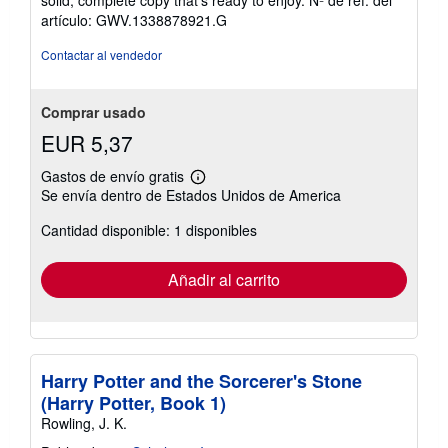
solid, complete copy that's ready to enjoy.
Nº de ref. del
estrellas
artículo: GWV.1338878921.G
Contactar al vendedor
Comprar usado
EUR 5,37
Gastos de envío gratis
Más
Se envía dentro de Estados Unidos de America
información
sobre
Cantidad disponible: 1 disponibles
las
tarifas
de
envío
Añadir al carrito
Harry Potter and the Sorcerer's Stone
(Harry Potter, Book 1)
Rowling, J. K.