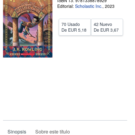
ISBN 13: 9781338878929
Editorial:
Scholastic Inc.
,
2023
CERRAR
70 Usado
42 Nuevo
De
EUR 5,18
De
EUR 3,67
Sinopsis
Sobre este título