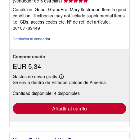
Calificación
(vendedor de 5 estrellas)
del
Condición: Good. GrandPré, Mary Ilustrador. Item in good
vendedor:
condition. Textbooks may not include supplemental items
5
i.e. CDs, access codes etc.
Nº de ref. del artículo:
de
00107789449
5
estrellas
Contactar al vendedor
Comprar usado
EUR 5,34
Gastos de envío gratis
Más
Se envía dentro de Estados Unidos de America
información
sobre
Cantidad disponible: 4 disponibles
las
tarifas
de
envío
Añadir al carrito