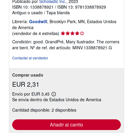
Publicado por
Scholastic Inc.
, 2023
ISBN 10: 1338878921
/
ISBN 13: 9781338878929
Antiguo o usado
/
Tapa blanda
Librería:
Goodwill
, Brooklyn Park, MN, Estados Unidos
de America
Calificación
(vendedor de 4 estrellas)
del
Condición: good. GrandPré, Mary Ilustrador. The corners
vendedor:
are bent.
Nº de ref. del artículo: MINV.1338878921.G
4
de
Contactar al vendedor
5
estrellas
Comprar usado
EUR 2,31
Envío por EUR 3,45
Más
Se envía dentro de Estados Unidos de America
información
sobre
Cantidad disponible: 2 disponibles
las
tarifas
de
envío
Añadir al carrito