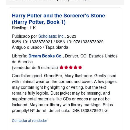
Harry Potter and the Sorcerer's Stone
(Harry Potter, Book 1)
Rowling, J. K.
Publicado por
Scholastic Inc.
, 2023
ISBN 10: 1338878921
/
ISBN 13: 9781338878929
Antiguo o usado
/
Tapa blanda
Librería:
Dream Books Co.
, Denver, CO, Estados Unidos
de America
Calificación
(vendedor de 5 estrellas)
del
Condición: good. GrandPré, Mary Ilustrador. Gently used
vendedor:
with minimal wear on the corners and cover. A few pages
5
may contain light highlighting or writing, but the text
de
remains fully legible. Dust jacket may be missing, and
5
supplemental materials like CDs or codes may not be
estrellas
included. May be ex-library with library markings. Ships
promptly!
Nº de ref. del artículo: DBV.1338878921.G
Contactar al vendedor