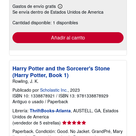
Gastos de envío gratis
Más
Se envía dentro de Estados Unidos de America
información
sobre
Cantidad disponible: 1 disponibles
las
tarifas
de
envío
Añadir al carrito
Harry Potter and the Sorcerer's Stone
(Harry Potter, Book 1)
Rowling, J. K.
Publicado por
Scholastic Inc.
, 2023
ISBN 10: 1338878921
/
ISBN 13: 9781338878929
Antiguo o usado
/
Paperback
Librería:
ThriftBooks-Atlanta
, AUSTELL, GA, Estados
Unidos de America
Calificación
(vendedor de 5 estrellas)
del
Paperback. Condición: Good. No Jacket. GrandPré, Mary
vendedor: