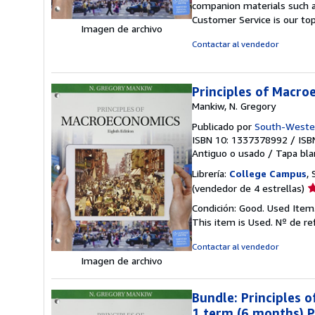
companion materials such a
5
Customer Service is our top
d
Imagen de archivo
5
Contactar al vendedor
e
Principles of Macro
Mankiw, N. Gregory
Publicado por
South-Weste
ISBN 10: 1337378992
/
ISB
Antiguo o usado
/
Tapa bla
Librería:
College Campus
,
Ca
(vendedor de 4 estrellas)
d
Condición: Good. Used Item
v
This item is Used.
Nº de re
4
d
Contactar al vendedor
5
Imagen de archivo
e
Bundle: Principles 
1 term (6 months) P