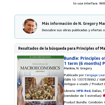
to-use interface. Wit
Más información de N. Gregory Ma
Descubre sus obras publicadas y ofertas c
Resultados de la búsqueda para Principles of 
Bundle: Principles 
1 term (6 months) P
Mankiw, N. Gregory
Publicado por
Cengage Lear
ISBN 10: 1337378992
/
ISB
Antiguo o usado
/
Product 
Librería:
HPB-Red
, Dallas,
Ca
(vendedor de 5 estrellas)
d
Product Bundle. Condición:
v