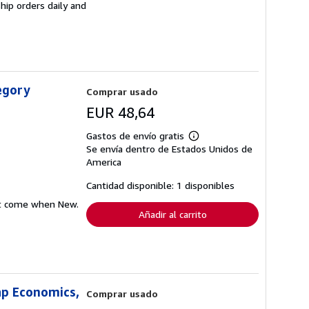
hip orders daily and
egory
Comprar usado
EUR 48,64
Gastos de envío gratis
Más
Se envía dentro de Estados Unidos de
información
sobre
America
las
tarifas
Cantidad disponible: 1 disponibles
de
envío
hat come when New.
Añadir al carrito
ap Economics,
Comprar usado