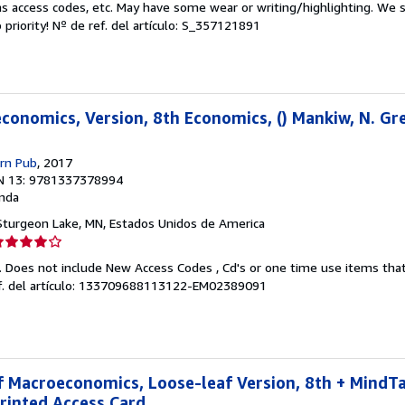
s access codes, etc. May have some wear or writing/highlighting. We s
 priority!
Nº de ref. del artículo: S_357121891
e
strellas
economics, Version, 8th Economics, () Mankiw, N. Gr
rn Pub
, 2017
N 13: 9781337378994
nda
 Sturgeon Lake, MN, Estados Unidos de America
lificación
el
. Does not include New Access Codes , Cd's or one time use items t
endedor:
f. del artículo: 133709688113122-EM02389091
e
strellas
of Macroeconomics, Loose-leaf Version, 8th + MindT
rinted Access Card