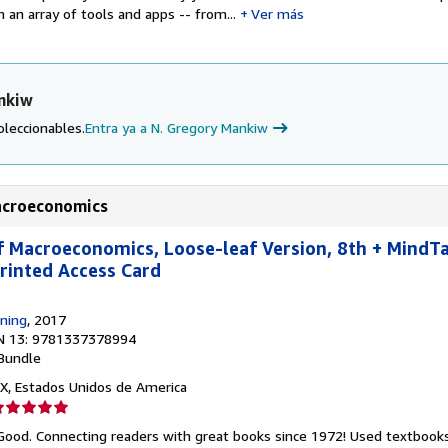
h an array of tools and apps -- from...
Ver más
nkiw
oleccionables.
Entra ya a N. Gregory Mankiw
Macroeconomics
of Macroeconomics, Loose-leaf Version, 8th + MindT
rinted Access Card
ning
, 2017
N 13: 9781337378994
Bundle
 TX, Estados Unidos de America
lificación
el
 Good. Connecting readers with great books since 1972! Used textbook
endedor: