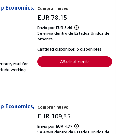
ap Economics,
Comprar nuevo
EUR 78,15
Envío por EUR 3,46
Más
Se envía dentro de Estados Unidos de
información
sobre
America
las
tarifas
Cantidad disponible: 3 disponibles
de
envío
Añadir al carrito
iority Mail for
clude working
ap Economics,
Comprar nuevo
EUR 109,35
Envío por EUR 4,77
Más
Se envía dentro de Estados Unidos de
información