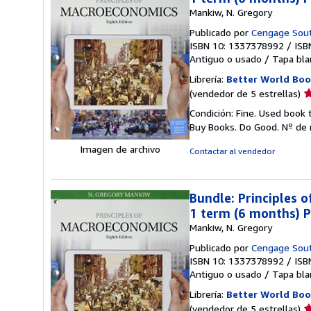
Mankiw, N. Gregory
Publicado por
Cengage Sou
ISBN 10: 1337378992
/
ISB
Antiguo o usado
/
Tapa bla
Librería:
Better World Boo
Ca
(vendedor de 5 estrellas)
d
Condición: Fine. Used book 
v
Buy Books. Do Good.
Nº de 
5
d
Imagen de archivo
Contactar al vendedor
5
e
Bundle: Principles 
1 term (6 months) P
Mankiw, N. Gregory
Publicado por
Cengage Sou
ISBN 10: 1337378992
/
ISB
Antiguo o usado
/
Tapa bla
Librería:
Better World Boo
Ca
(vendedor de 5 estrellas)