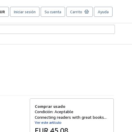
UR
Iniciar sesión
Su cuenta
Carrito
Ayuda
referencias
e
ompra
el
itio.
Comprar usado
Condición: Aceptable
Connecting readers with great books...
Ver este artículo
EUR 45,08