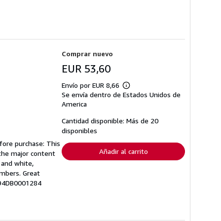
Comprar nuevo
EUR 53,60
Envío por EUR 8,66
Más
Se envía dentro de Estados Unidos de
información
sobre
America
las
tarifas
Cantidad disponible: Más de 20
de
disponibles
envío
fore purchase: This
Añadir al carrito
 the major content
 and white,
umbers. Great
K394DB0001284