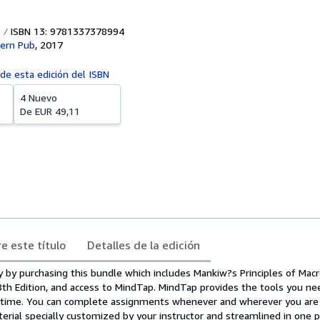
ISBN 13: 9781337378994
ern Pub
,
2017
 de esta edición del ISBN
4 Nuevo
De
EUR 49,11
e este título
Detalles de la edición
by purchasing this bundle which includes Mankiw?s Principles of Mac
8th Edition, and access to MindTap. MindTap provides the tools you ne
 time. You can complete assignments whenever and wherever you are
erial specially customized by your instructor and streamlined in one 