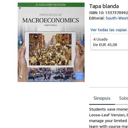
Tapa blanda
ISBN 10: 1337378992
Editorial:
South-West
Ver todas las
copias
4 Usado
De
EUR 45,08
Sinopsis
Sobr
Sinopsis
Students save money 
Loose-Leaf Version, 
manage your limited
learn with course mat