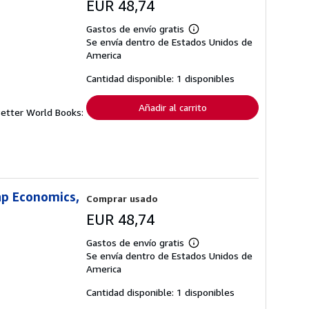
EUR 48,74
Gastos de envío gratis
Más
Se envía dentro de Estados Unidos de
información
sobre
America
las
tarifas
Cantidad disponible: 1 disponibles
de
envío
Añadir al carrito
Better World Books:
ap Economics,
Comprar usado
EUR 48,74
Gastos de envío gratis
Más
Se envía dentro de Estados Unidos de
información
sobre
America
las
tarifas
Cantidad disponible: 1 disponibles
de
envío