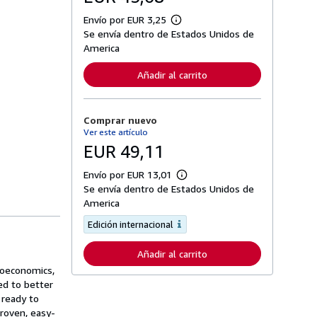
Envío por EUR 3,25
M
Se envía dentro de Estados Unidos de
á
s
America
i
n
Añadir al carrito
f
o
r
m
Comprar nuevo
a
c
Ver este artículo
i
EUR 49,11
ó
n
s
Envío por EUR 13,01
M
o
Se envía dentro de Estados Unidos de
á
b
s
America
r
i
e
n
Edición internacional
l
f
a
o
s
Añadir al carrito
r
t
m
a
roeconomics,
a
r
ed to better
c
i
i
 ready to
f
ó
a
proven, easy-