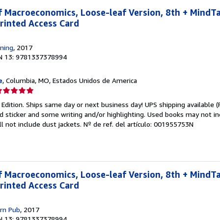
of Macroeconomics, Loose-leaf Version, 8th + MindT
rinted Access Card
ning
, 2017
N 13: 9781337378994
e
, Columbia, MO, Estados Unidos de America
lificación
el
Edition. Ships same day or next business day! UPS shipping available (Pr
endedor:
sticker and some writing and/or highlighting. Used books may not in
l not include dust jackets.
Nº de ref. del artículo: 001955753N
e
strellas
of Macroeconomics, Loose-leaf Version, 8th + MindT
rinted Access Card
rn Pub
, 2017
N 13: 9781337378994