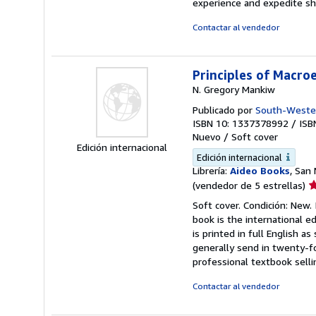
experience and expedite sh
Contactar al vendedor
Principles of Macro
N. Gregory Mankiw
Publicado por
South-Wester
ISBN 10: 1337378992
/
ISB
Nuevo
/
Soft cover
Edición internacional
Edición internacional
Librería:
Aideo Books
, San
Ca
(vendedor de 5 estrellas)
d
Soft cover. Condición: New.
v
book is the international e
5
is printed in full English a
d
generally send in twenty-f
5
professional textbook selli
e
Contactar al vendedor