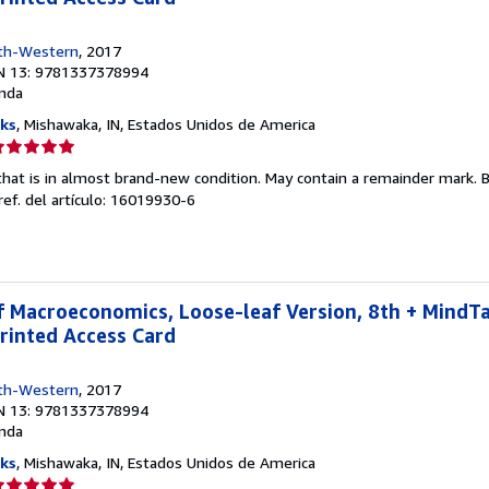
th-Western
, 2017
N 13: 9781337378994
nda
ks
, Mishawaka, IN, Estados Unidos de America
lificación
el
that is in almost brand-new condition. May contain a remainder mark. 
endedor:
ref. del artículo: 16019930-6
e
strellas
of Macroeconomics, Loose-leaf Version, 8th + MindT
rinted Access Card
th-Western
, 2017
N 13: 9781337378994
nda
ks
, Mishawaka, IN, Estados Unidos de America
lificación