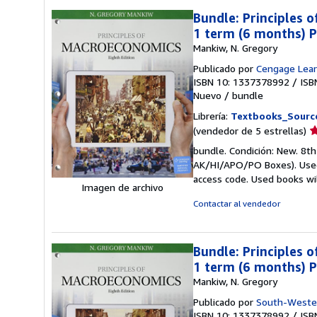
Bundle: Principles 
1 term (6 months) P
Mankiw, N. Gregory
Publicado por
Cengage Lear
ISBN 10: 1337378992
/
ISB
Nuevo
/
bundle
Librería:
Textbooks_Sourc
Ca
(vendedor de 5 estrellas)
d
bundle. Condición: New. 8th 
v
AK/HI/APO/PO Boxes). Used 
5
access code. Used books wil
d
Imagen de archivo
5
Contactar al vendedor
e
Bundle: Principles 
1 term (6 months) P
Mankiw, N. Gregory
Publicado por
South-Weste
ISBN 10: 1337378992
/
ISB