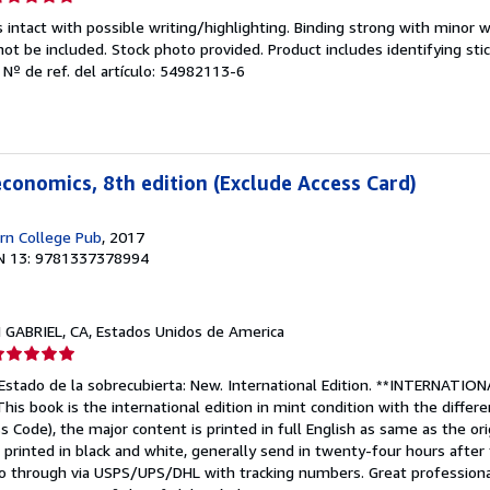
el
 intact with possible writing/highlighting. Binding strong with minor w
endedor:
 be included. Stock photo provided. Product includes identifying stic
.
Nº de ref. del artículo: 54982113-6
e
strellas
economics, 8th edition (Exclude Access Card)
n College Pub
, 2017
N 13: 9781337378994
N GABRIEL, CA, Estados Unidos de America
lificación
el
. Estado de la sobrecubierta: New. International Edition. **INTERNATI
endedor:
This book is the international edition in mint condition with the diffe
s Code), the major content is printed in full English as same as the ori
e
printed in black and white, generally send in twenty-four hours after
o through via USPS/UPS/DHL with tracking numbers. Great professiona
strellas