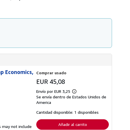
n
s
s
d
o
e
b
e
r
n
e
v
l
í
a
o
s
t
a
r
i
f
a
s
d
ap Economics,
Comprar usado
e
e
EUR 45,08
n
v
Envío por EUR 3,25
í
Más
o
Se envía dentro de Estados Unidos de
información
sobre
America
las
tarifas
Cantidad disponible: 1 disponibles
de
envío
Añadir al carrito
s may not include