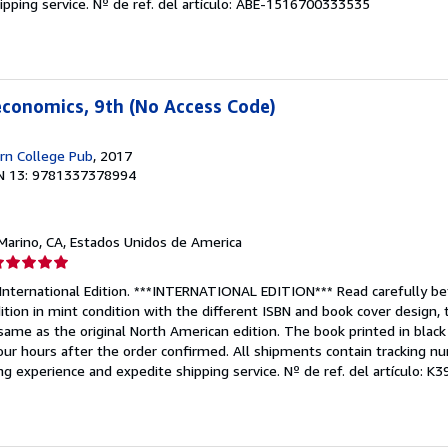
ipping service.
Nº de ref. del artículo: ABE-1516700333535
economics, 9th (No Access Code)
n College Pub
, 2017
N 13: 9781337378994
 Marino, CA, Estados Unidos de America
lificación
el
 International Edition. ***INTERNATIONAL EDITION*** Read carefully be
endedor:
dition in mint condition with the different ISBN and book cover design,
s same as the original North American edition. The book printed in black
e
our hours after the order confirmed. All shipments contain tracking n
ng experience and expedite shipping service.
Nº de ref. del artículo: 
strellas