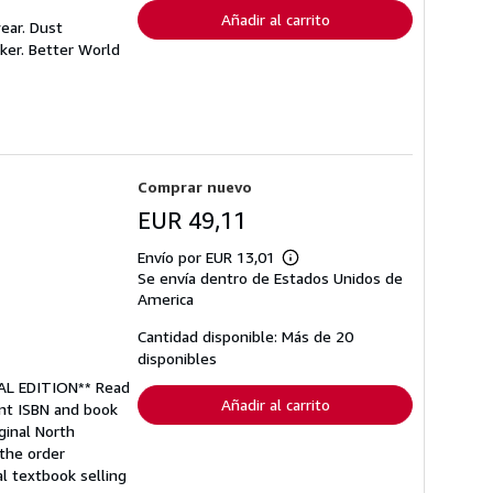
Añadir al carrito
ear. Dust
ker. Better World
Comprar nuevo
EUR 49,11
Envío por EUR 13,01
Más
Se envía dentro de Estados Unidos de
información
sobre
America
las
tarifas
Cantidad disponible: Más de 20
de
disponibles
envío
ONAL EDITION** Read
Añadir al carrito
rent ISBN and book
ginal North
 the order
l textbook selling