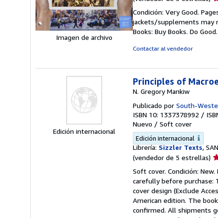
d
Condición: Very Good. Pages
v
jackets/supplements may not
5
Books: Buy Books. Do Good
d
Imagen de archivo
5
Contactar al vendedor
e
Principles of Macro
N. Gregory Mankiw
Publicado por
South-Wester
ISBN 10: 1337378992
/
ISB
Nuevo
/
Soft cover
Edición internacional
Edición internacional
Librería:
Sizzler Texts
, SA
Ca
(vendedor de 5 estrellas)
d
Soft cover. Condición: New
v
carefully before purchase: 
5
cover design (Exclude Acces
d
American edition. The book 
5
confirmed. All shipments g
e