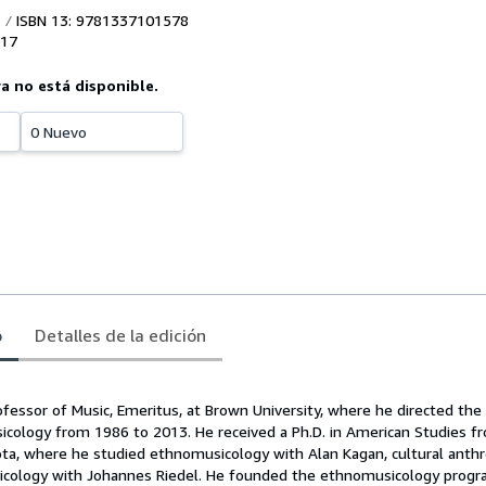
ISBN 13: 9781337101578
17
ya no está disponible.
0 Nuevo
o
Detalles de la edición
ofessor of Music, Emeritus, at Brown University, where he directed the 
cology from 1986 to 2013. He received a Ph.D. in American Studies f
ota, where he studied ethnomusicology with Alan Kagan, cultural anth
sicology with Johannes Riedel. He founded the ethnomusicology progr