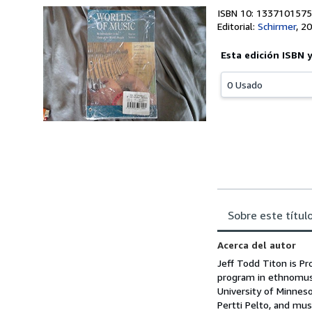
ISBN 10: 1337101575
Editorial:
Schirmer
,
20
Esta edición ISBN 
0 Usado
Sobre este títul
Acerca del autor
Jeff Todd Titon is Pr
program in ethnomusi
University of Minnes
Pertti Pelto, and mu