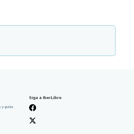
Siga a IberLibro
 y guías