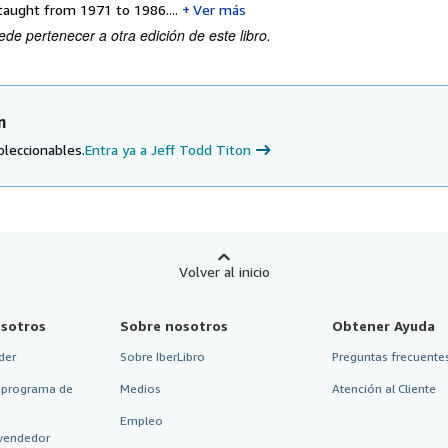
taught from 1971 to 1986....
Ver más
ede pertenecer a otra edición de este libro.
n
oleccionables.
Entra ya a Jeff Todd Titon
Volver al inicio
sotros
Sobre nosotros
Obtener Ayuda
der
Sobre IberLibro
Preguntas frecuentes
 programa de
Medios
Atención al Cliente
Empleo
vendedor