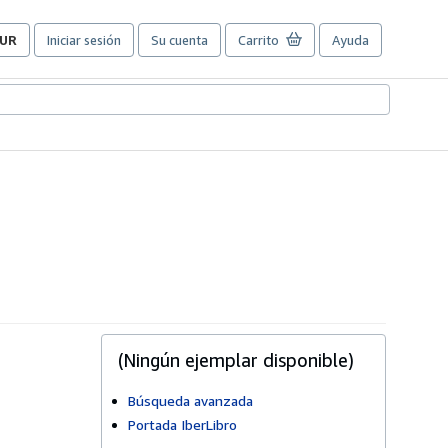
UR
Iniciar sesión
Su cuenta
Carrito
Ayuda
referencias
e
ompra
el
itio.
(Ningún ejemplar disponible)
Búsqueda avanzada
Portada IberLibro