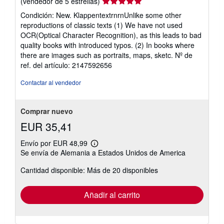
Calificación
(vendedor de 5 estrellas)
del
Condición: New. KlappentextrnrnUnlike some other
vendedor:
reproductions of classic texts (1) We have not used
5
OCR(Optical Character Recognition), as this leads to bad
de
quality books with introduced typos. (2) In books where
5
there are images such as portraits, maps, sketc.
Nº de
estrellas
ref. del artículo: 2147592656
Contactar al vendedor
Comprar nuevo
EUR 35,41
Envío por EUR 48,99
Más
Se envía de Alemania a Estados Unidos de America
información
sobre
Cantidad disponible: Más de 20 disponibles
las
tarifas
de
envío
Añadir al carrito