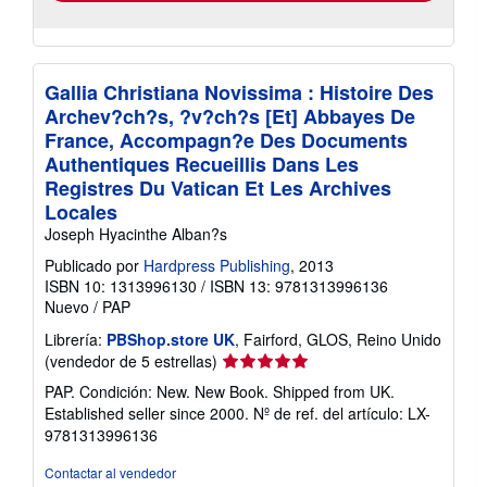
Gallia Christiana Novissima : Histoire Des
Archev?ch?s, ?v?ch?s [Et] Abbayes De
France, Accompagn?e Des Documents
Authentiques Recueillis Dans Les
Registres Du Vatican Et Les Archives
Locales
Joseph Hyacinthe Alban?s
Publicado por
Hardpress Publishing
, 2013
ISBN 10: 1313996130
/
ISBN 13: 9781313996136
Nuevo
/
PAP
Librería:
PBShop.store UK
, Fairford, GLOS, Reino Unido
Calificación
(vendedor de 5 estrellas)
del
PAP. Condición: New. New Book. Shipped from UK.
vendedor:
Established seller since 2000.
Nº de ref. del artículo: LX-
5
9781313996136
de
5
Contactar al vendedor