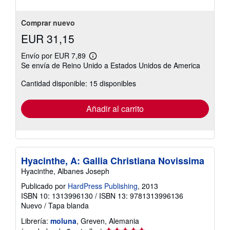
estrellas
Comprar nuevo
EUR 31,15
Envío por EUR 7,89
Más
Se envía de Reino Unido a Estados Unidos de America
información
sobre
Cantidad disponible: 15 disponibles
las
tarifas
de
envío
Añadir al carrito
Hyacinthe, A: Gallia Christiana Novissima
Hyacinthe, Albanes Joseph
Publicado por
HardPress Publishing
, 2013
ISBN 10: 1313996130
/
ISBN 13: 9781313996136
Nuevo
/
Tapa blanda
Librería:
moluna
, Greven, Alemania