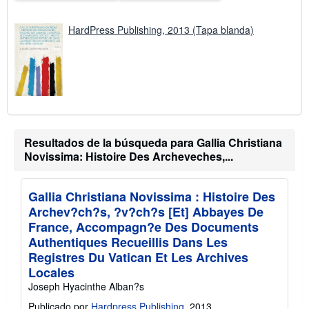
n
v
í
HardPress Publishing, 2013 (Tapa blanda)
o
Resultados de la búsqueda para Gallia Christiana
Novissima: Histoire Des Archeveches,...
Gallia Christiana Novissima : Histoire Des
Archev?ch?s, ?v?ch?s [Et] Abbayes De
France, Accompagn?e Des Documents
Authentiques Recueillis Dans Les
Registres Du Vatican Et Les Archives
Locales
Joseph Hyacinthe Alban?s
Publicado por
Hardpress Publishing
, 2013