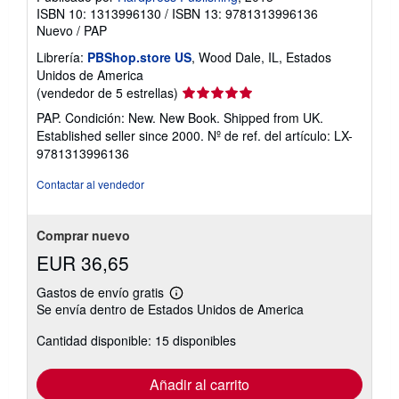
ISBN 10: 1313996130
/
ISBN 13: 9781313996136
Nuevo
/
PAP
Librería:
PBShop.store US
, Wood Dale, IL, Estados
Unidos de America
Calificación
(vendedor de 5 estrellas)
del
PAP. Condición: New. New Book. Shipped from UK.
vendedor:
Established seller since 2000.
Nº de ref. del artículo: LX-
5
9781313996136
de
5
Contactar al vendedor
estrellas
Comprar nuevo
EUR 36,65
Gastos de envío gratis
Más
Se envía dentro de Estados Unidos de America
información
sobre
Cantidad disponible: 15 disponibles
las
tarifas
de
envío
Añadir al carrito