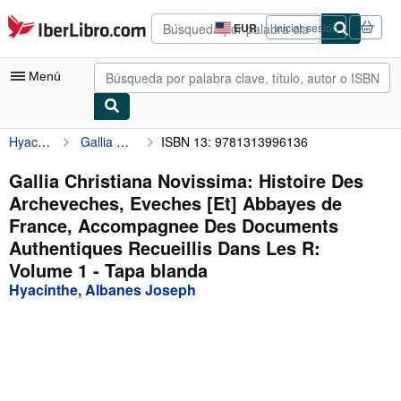
Pasar al contenido principal
IberLibro.com
EUR
Iniciar sesión
Preferencias
de
compra
Menú
del
sitio.
Hyacinthe, Albanes Joseph
Gallia Christiana Novissima: Histoire Des Archeveches, Eveches [Et] Abbayes de France, Accompagnee Des Documents Authentiques Recueillis Dans Les R: Volume 1
ISBN 13: 9781313996136
Mi cuenta
Consultar mis pedidos
Gallia Christiana Novissima: Histoire Des
Archeveches, Eveches [Et] Abbayes de
Búsqueda avanzada
France, Accompagnee Des Documents
Colecciones
Authentiques Recueillis Dans Les R:
Volume 1 - Tapa blanda
Libros antiguos
Hyacinthe, Albanes Joseph
Arte y coleccionismo
Vendedores
Comenzar a vender
Ayuda