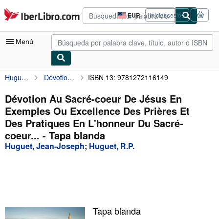
Pasar al contenido principal
IberLibro.com
EUR
Iniciar sesión
Preferencias
de
compra
Menú
del
sitio.
Huguet, Jean-Joseph
Dévotion Au Sacré-coeur De Jésus En Exemples Ou Excellence Des Prières Et Des Pratiques En L'honneur Du Sacré-coeur...
ISBN 13: 9781272116149
Mi cuenta
Consultar mis pedidos
Dévotion Au Sacré-coeur De Jésus En
Exemples Ou Excellence Des Prières Et
Búsqueda avanzada
Des Pratiques En L'honneur Du Sacré-
Colecciones
coeur... - Tapa blanda
Huguet, Jean-Joseph
;
Huguet, R.P.
Libros antiguos
Arte y coleccionismo
Vendedores
Comenzar a vender
Tapa blanda
Ayuda