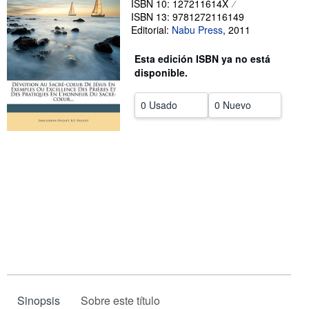
ISBN 10: 127211614X
ISBN 13: 9781272116149
CERRAR
Editorial:
Nabu Press
,
2011
Esta edición ISBN ya no está
disponible.
0 Usado
0 Nuevo
Sinopsis
Sobre este título