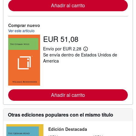
a
Añadir al carrito
c
i
ó
n
Comprar nuevo
s
o
Ver este artículo
b
EUR 51,08
r
e
Envío por EUR 2,28
l
M
a
Se envía dentro de Estados Unidos de
á
s
s
America
t
i
a
n
r
f
i
o
f
r
a
m
s
a
Añadir al carrito
d
c
e
i
e
ó
n
n
v
Otras ediciones populares con el mismo título
s
í
o
o
b
Edición Destacada
r
e