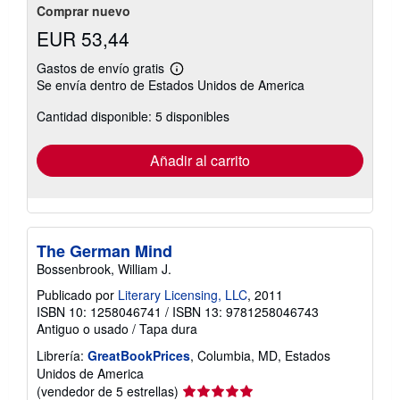
Comprar nuevo
EUR 53,44
Gastos de envío gratis
Más
Se envía dentro de Estados Unidos de America
información
sobre
Cantidad disponible: 5 disponibles
las
tarifas
de
envío
Añadir al carrito
The German Mind
Bossenbrook, William J.
Publicado por
Literary Licensing, LLC
, 2011
ISBN 10: 1258046741
/
ISBN 13: 9781258046743
Antiguo o usado
/
Tapa dura
Librería:
GreatBookPrices
, Columbia, MD, Estados
Unidos de America
Calificación
(vendedor de 5 estrellas)