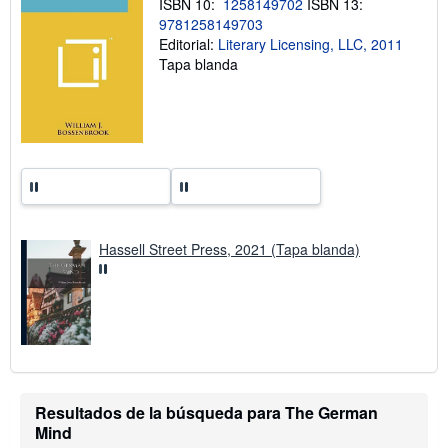
ISBN 10:
1258149702
ISBN 13:
l
a
9781258149703
s
Editorial:
Literary Licensing, LLC, 2011
t
Tapa blanda
a
r
i
f
a
s
d
e
e
n
v
í
o
Hassell Street Press, 2021 (Tapa blanda)
Resultados de la búsqueda para The German
Mind