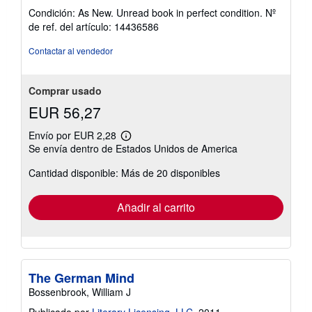
del
Condición: As New. Unread book in perfect condition.
Nº
vendedor:
de ref. del artículo: 14436586
5
de
Contactar al vendedor
5
estrellas
Comprar usado
EUR 56,27
Envío por EUR 2,28
Más
Se envía dentro de Estados Unidos de America
información
sobre
Cantidad disponible: Más de 20 disponibles
las
tarifas
de
envío
Añadir al carrito
The German Mind
Bossenbrook, William J