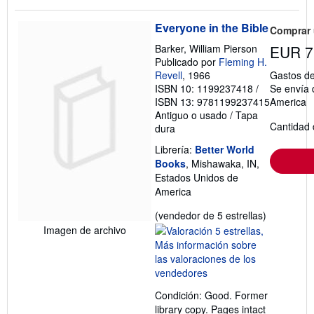
Everyone in the Bible
Comprar
Barker, William Pierson
EUR 7
Publicado por
Fleming H.
Revell
, 1966
Gastos de
ISBN 10: 1199237418
/
Se envía 
ISBN 13: 9781199237415
America
Antiguo o usado
/
Tapa
Cantidad 
dura
Librería:
Better World
Books
, Mishawaka, IN,
Estados Unidos de
America
Calificació
(vendedor de 5 estrellas)
del
Imagen de archivo
vendedor:
5
de
5
Condición: Good. Former
estrellas
library copy. Pages intact