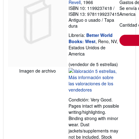
Revell
, 1966
Gastos de
ISBN 10: 1199237418
/
Se envía 
ISBN 13: 9781199237415
America
Antiguo o usado
/
Tapa
Cantidad 
dura
Librería:
Better World
Books: West
, Reno, NV,
Estados Unidos de
America
Calificació
(vendedor de 5 estrellas)
del
Imagen de archivo
vendedor:
5
de
5
Condición: Very Good.
estrellas
Pages intact with possible
writing/highlighting.
Binding strong with minor
wear. Dust
jackets/supplements may
not be included. Stock