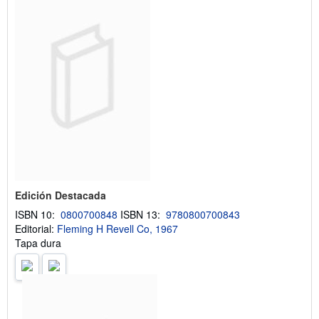
e
l
a
s
t
a
r
i
f
a
s
d
e
e
n
v
í
o
Edición Destacada
ISBN 10:
0800700848
ISBN 13:
9780800700843
Editorial:
Fleming H Revell Co, 1967
Tapa dura