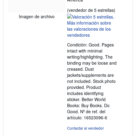
Calificació
(vendedor de 5 estrellas)
del
Imagen de archivo
vendedor:
5
de
5
Condición: Good. Pages
estrellas
intact with minimal
writing/highlighting. The
binding may be loose and
creased. Dust
jackets/supplements are
not included. Stock photo
provided. Product
includes identifying
sticker. Better World
Books: Buy Books. Do
Good.
Nº de ref. del
artículo: 16523096-6
Contactar al vendedor