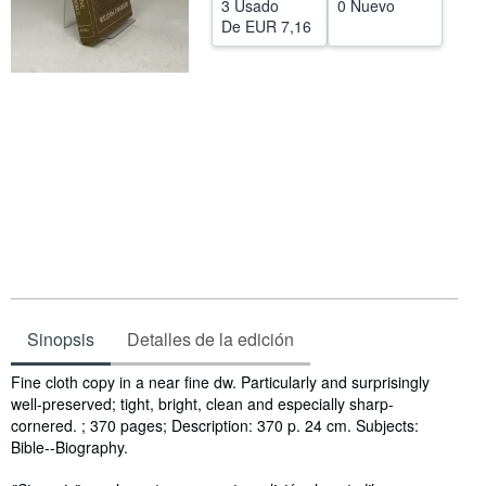
3 Usado
0 Nuevo
De
EUR 7,16
Ayuda
CERRAR
Sinopsis
Detalles de la edición
Sinopsis
Fine cloth copy in a near fine dw. Particularly and surprisingly
well-preserved; tight, bright, clean and especially sharp-
cornered. ; 370 pages; Description: 370 p. 24 cm. Subjects:
Bible--Biography.