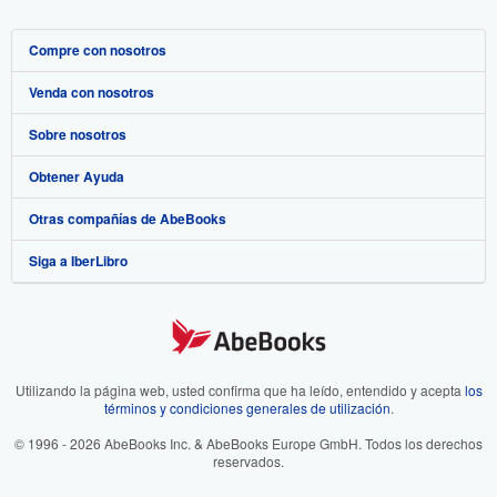
Compre con nosotros
Venda con nosotros
Búsqueda avanzada
Sobre nosotros
Colecciones
Comenzar a vender
Obtener Ayuda
Mi cuenta
Únase a nuestro programa de afiliados
Sobre IberLibro
Otras compañías de AbeBooks
Mis pedidos
Recomiende un vendedor
Medios
Preguntas frecuentes y guías
Siga a IberLibro
Ver carrito
Empleo
Atención al Cliente
AbeBooks.com
Política de Privacidad
AbeBooks.co.uk
Preferencias de cookies
AbeBooks.de
Aviso de cookies
AbeBooks.fr
Utilizando la página web, usted confirma que ha leído, entendido y acepta
los
términos y condiciones generales de utilización
.
Accesibilidad
AbeBooks.it
© 1996 - 2026 AbeBooks Inc. & AbeBooks Europe GmbH. Todos los derechos
reservados.
AbeBooks Aus/NZ