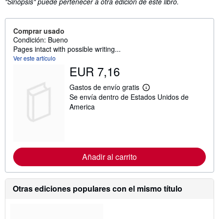
"Sinopsis" puede pertenecer a otra edición de este libro.
Comprar usado
Condición: Bueno
Pages intact with possible writing...
Ver este artículo
EUR 7,16
Gastos de envío gratis
M
Se envía dentro de Estados Unidos de
á
s
America
i
n
f
o
r
m
Añadir al carrito
a
c
i
ó
n
Otras ediciones populares con el mismo título
s
o
b
r