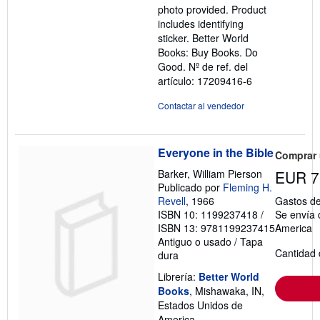
photo provided. Product
includes identifying
sticker. Better World
Books: Buy Books. Do
Good.
Nº de ref. del
artículo: 17209416-6
Contactar al vendedor
Everyone in the Bible
Comprar
Barker, William Pierson
EUR 7
Publicado por
Fleming H.
Revell
, 1966
Gastos de
ISBN 10: 1199237418
/
Se envía 
ISBN 13: 9781199237415
America
Antiguo o usado
/
Tapa
Cantidad 
dura
Librería:
Better World
Books
, Mishawaka, IN,
Estados Unidos de
America