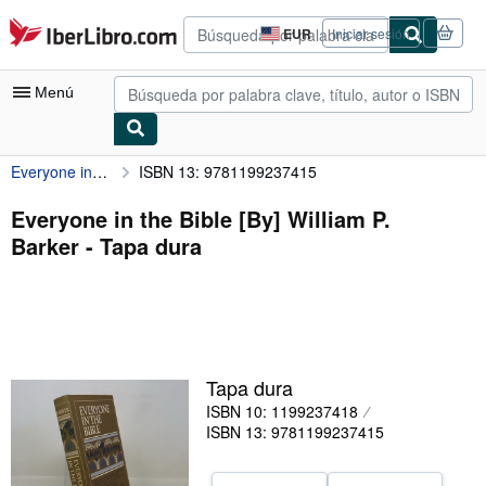
Pasar al contenido principal
IberLibro.com
EUR
Iniciar sesión
Preferencias
de
compra
Menú
del
sitio.
Everyone in the Bible [By] William P. Barker
ISBN 13: 9781199237415
Mi cuenta
Consultar mis pedidos
Everyone in the Bible [By] William P.
Barker - Tapa dura
Cerrar sesión
Búsqueda avanzada
Colecciones
Libros antiguos
Tapa dura
Arte y coleccionismo
ISBN 10: 1199237418
ISBN 13: 9781199237415
Vendedores
Comenzar a vender